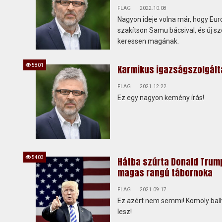
FLAG
2022.10.08
Nagyon ideje volna már, hogy Eu
szakítson Samu bácsival, és új sz
keressen magának.
5801
Karmikus igazságszolgált
FLAG
2021.12.22
Ez egy nagyon kemény írás!
5403
Hátba szúrta Donald Trum
magas rangú tábornoka
FLAG
2021.09.17
Ez azért nem semmi! Komoly bal
lesz!