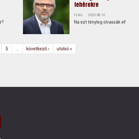
fehérekre
FLAG
2020.08.10
z?
Na ezt tényleg olvassák el!
5
…
következő ›
utolsó »