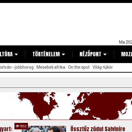
Ma 202
LTÚRA
TÖRTÉNELEM
NÉZŐPONT
MOZ
istván - jobbhorog
Mesebeli afrika
On the spot
Világ-tükör
1852
yart:
Össztűz zúdul Salvinire