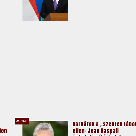
7028
Barbárok a „szentek tábo
len
ellen: Jean Raspail