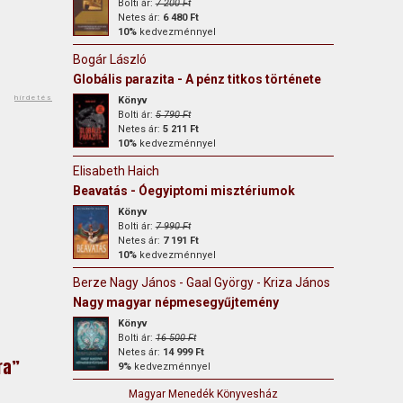
Bolti ár:
7 200 Ft
Netes ár:
6 480 Ft
10%
kedvezménnyel
Bogár László
Globális parazita - A pénz titkos története
hirdetés
Könyv
Bolti ár:
5 790 Ft
Netes ár:
5 211 Ft
10%
kedvezménnyel
Elisabeth Haich
Beavatás - Óegyiptomi misztériumok
Könyv
Bolti ár:
7 990 Ft
Netes ár:
7 191 Ft
10%
kedvezménnyel
Berze Nagy János - Gaal György - Kriza János - Arany László
Nagy magyar népmesegyűjtemény
Könyv
Bolti ár:
16 500 Ft
Netes ár:
14 999 Ft
ra”
9%
kedvezménnyel
Magyar Menedék Könyvesház