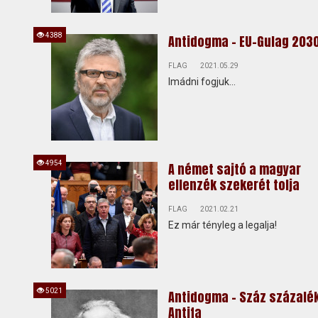
4388
Antidogma - EU-Gulag 203
FLAG
2021.05.29
Imádni fogjuk...
4954
A német sajtó a magyar
ellenzék szekerét tolja
FLAG
2021.02.21
Ez már tényleg a legalja!
5021
Antidogma - Száz százalé
Antifa