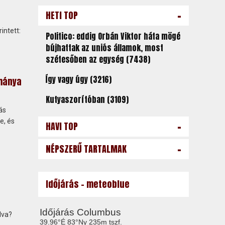
-
HETI TOP
intett:
Politico: eddig Orbán Viktor háta mögé
bújhattak az uniós államok, most
szétesőben az egység (7438)
Így vagy úgy (3216)
mánya
Kutyaszorítóban (3109)
ás
e, és
-
HAVI TOP
-
NÉPSZERŰ TARTALMAK
Időjárás - meteoblue
lva?