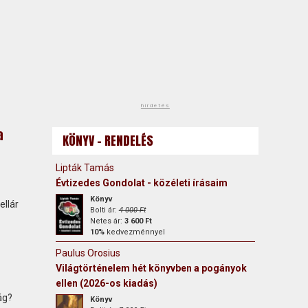
hirdetés
a
KÖNYV - RENDELÉS
Lipták Tamás
Évtizedes Gondolat - közéleti írásaim
Könyv
ellár
Bolti ár:
4 000 Ft
Netes ár:
3 600 Ft
10%
kedvezménnyel
Paulus Orosius
Világtörténelem hét könyvben a pogányok
ellen (2026-os kiadás)
ág?
Könyv