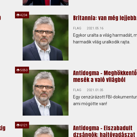
4234
0
Britannia: van még lejjebb.
FLAG
2021.05.16
Egykor uralta a világ harmadát, 
harmadik világ uralkodik rajta.
5050
Antidogma - Meghökkentő
mesék a való világból
FLAG
2021.01.05
Egy cenzúrázott FBI-dokumentu
ami mögötte van!
6121
kig
Antidogma - Elszabadult
dzsángók: hajtóvadászat