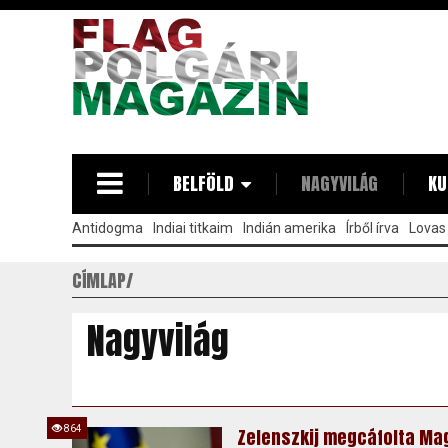
Ugrás
a
tartalomra
BELFÖLD
NAGYVILÁG
KU
Antidogma
Indiai titkaim
Indián amerika
Írből írva
Lovas 
CÍMLAP
Nagyvilág
864
Zelenszkij megcáfolta Mag