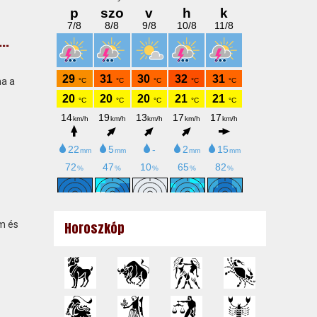
..
ma a
m és
Horoszkóp