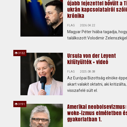
újabb fejezettel bővült a T
ukrán kapcsolatairól szól
krónika
FLAG
2026.04.22
Magyar Péter hiába tagadja, hog
találkozott Volodimir Zelenszkijjel
3132
Ursula von der Leyent
kifütyülték + videó
FLAG
2025.08.08
Az Európai Bizottság elnöke éppe
akart valakit oktatni, aki kritizált
visszafelé sült el.
3191
Amerikai neobolsevizmus:
woke-izmus elméletben é
gyakorlatban 1.