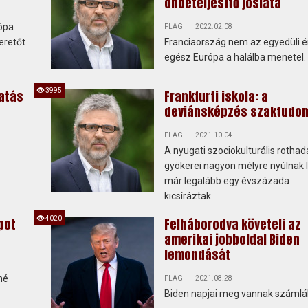
önbeteljesítő jóslata
rópa
FLAG
2022.02.08
eretőt
Franciaország nem az egyedüli ér
egész Európa a halálba menetel.
3995
atás
Frankfurti iskola: a
deviánsképzés szaktudo
FLAG
2021.10.04
A nyugati szociokulturális rothad
gyökerei nagyon mélyre nyúlnak l
már legalább egy évszázada
kicsíráztak.
4020
pot
Felháborodva követeli az
amerikai jobboldal Biden
lemondását
hé
FLAG
2021.08.28
Biden napjai meg vannak számlá