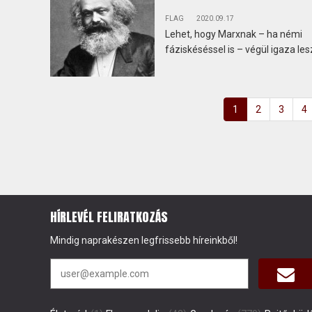
FLAG
2020.09.17
Lehet, hogy Marxnak – ha némi
fáziskéséssel is – végül igaza les
1
2
3
4
HÍRLEVÉL FELIRATKOZÁS
Mindig naprakészen legfrissebb híreinkből!