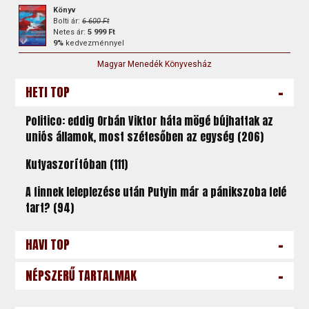
Könyv
Bolti ár:
6 600 Ft
Netes ár:
5 999 Ft
9%
kedvezménnyel
Magyar Menedék Könyvesház
-
HETI TOP
Politico: eddig Orbán Viktor háta mögé bújhattak az
uniós államok, most szétesőben az egység (206)
Kutyaszorítóban (111)
A finnek leleplezése után Putyin már a pánikszoba felé
tart? (94)
-
HAVI TOP
-
NÉPSZERŰ TARTALMAK