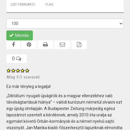
2021 FEBRUÁR 21.
FLAG
Mentés
0
Átlag:
5
(
1
szavazat)
Ez már tényleg a legalja!
„Diktátum: nyugati újságírók és a magyar ellenzékhez való
távolságtartásuk hiánya” – valódi kuriózum németül olvasni ezt
egy újság címlapján. A Budapester Zeitung márpedig egész
lapszámot szentelt a kérdésnek, amely 2010 óta uralja az
egymást követő Orbán-kormányok és a német nyelvű sajtó
viszonyát. Jan Mainka kiadó-főszerkesztő lapunknak elmondta: