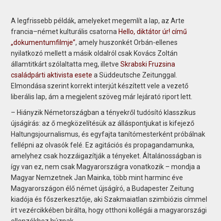
A legfrissebb példák, amelyeket megemlít a lap, az Arte
francia–német kulturális csatorna
Hello, diktátor úr! című
„dokumentumfilmje”
, amely huszonkét Orbán-ellenes
nyilatkozó mellett a másik oldalról csak Kovács Zoltán
államtitkárt szólaltatta meg, illetve
Skrabski Fruzsina
családpárti aktivista esete
a Süddeutsche Zeitunggal.
Elmondása szerint korrekt interjút készített vele a vezető
liberális lap, ám a megjelent szöveg már lejárató riport lett.
– Hiányzik Németországban a tényekről tudósító klasszikus
újságírás: az ő megközelítésük az álláspontjukat is kifejező
Haltungsjournalismus, és egyfajta tanítómesterként próbálnak
fellépni az olvasók felé. Ez agitációs és propagandamunka,
amelyhez csak hozzáigazítják a tényeket. Általánosságban is
így van ez, nem csak Magyarországra vonatkozik – mondja a
Magyar Nemzetnek Jan Mainka, több mint harminc éve
Magyarországon élő német újságíró, a Budapester Zeitung
kiadója és főszerkesztője, aki Szakmaiatlan szimbiózis címmel
írt vezércikkében bírálta, hogy otthoni kollégái a magyarországi
ellenzékhez húznak.