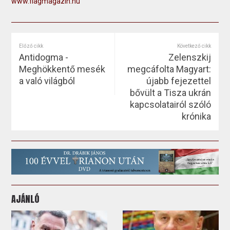
www.flagmagazin.hu
Előző cikk
Következő cikk
Antidogma -
Zelenszkij
Meghökkentő mesék
megcáfolta Magyart:
a való világból
újabb fejezettel
bővült a Tisza ukrán
kapcsolatairól szóló
krónika
AJÁNLÓ