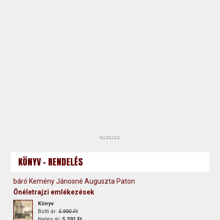
hirdetés
KÖNYV - RENDELÉS
báró Kemény Jánosné Auguszta Paton
Önéletrajzi emlékezések
Könyv
Bolti ár:
5 990 Ft
Netes ár:
5 391 Ft