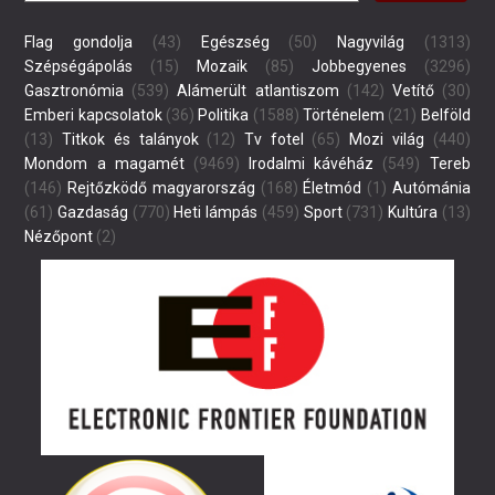
Flag gondolja
(43)
Egészség
(50)
Nagyvilág
(1313)
Szépségápolás
(15)
Mozaik
(85)
Jobbegyenes
(3296)
Gasztronómia
(539)
Alámerült atlantiszom
(142)
Vetítő
(30)
Emberi kapcsolatok
(36)
Politika
(1588)
Történelem
(21)
Belföld
(13)
Titkok és talányok
(12)
Tv fotel
(65)
Mozi világ
(440)
Mondom a magamét
(9469)
Irodalmi kávéház
(549)
Tereb
(146)
Rejtőzködő magyarország
(168)
Életmód
(1)
Autómánia
(61)
Gazdaság
(770)
Heti lámpás
(459)
Sport
(731)
Kultúra
(13)
Nézőpont
(2)