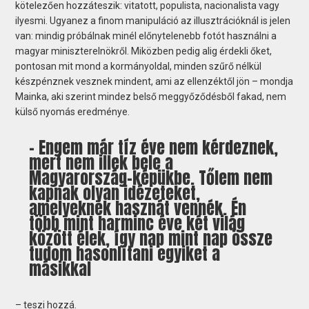
kötelezően hozzáteszik: vitatott, populista, nacionalista vagy
ilyesmi. Ugyanez a finom manipuláció az illusztrációknál is jelen
van: mindig próbálnak minél előnytelenebb fotót használni a
magyar miniszterelnökről. Miközben pedig alig érdekli őket,
pontosan mit mond a kormányoldal, minden szűrő nélkül
készpénznek vesznek mindent, ami az ellenzéktől jön – mondja
Mainka, aki szerint mindez belső meggyőződésből fakad, nem
külső nyomás eredménye.
– Engem már tíz éve nem kérdeznek,
mert nem illek bele a
Magyarország-képükbe. Tőlem nem
kapnak olyan idézeteket,
amelyeknek hasznát vennék. Én
több mint harminc éve két világ
között élek, így nap mint nap össze
tudom hasonlítani egyiket a
másikkal
– teszi hozzá.