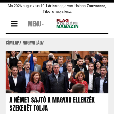
Ugrás
Ma 2026 augusztus 10.
Lőrinc
napja van. Holnap
Zsuzsanna,
a
Tiborc
napja lesz.
tartalomra
MENU
CÍMLAP
NAGYVILÁG
A NÉMET SAJTÓ A MAGYAR ELLENZÉK
SZEKERÉT TOLJA