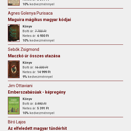
10%
kedvezménnyel
Agnes Golenya Purisaca
Maguira mágikus magyar kódjai
Könyv
Bolti ár:
7 700 Ft
Netes ár:
6 930 Ft
10%
kedvezménnyel
Sebők Zsigmond
Maczkó úr összes utazása
Könyv
Bolti ár:
16 500 Ft
Netes ár:
14 999 Ft
9%
kedvezménnyel
Jim Ottaviani
Emberszabásúak - képregény
Könyv
Bolti ár:
5 990 Ft
Netes ár:
5 391 Ft
10%
kedvezménnyel
Bíró Lajos
Az elfeledett magyar tündérhit