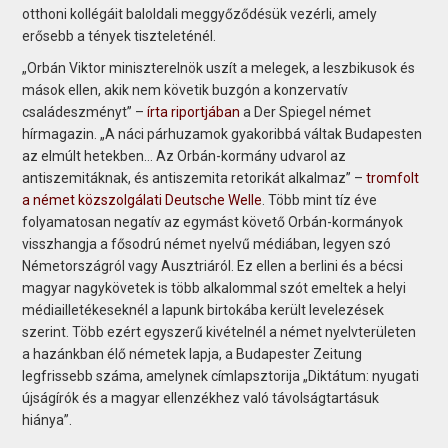
otthoni kollégáit baloldali meggyőződésük vezérli, amely
erősebb a tények tiszteleténél.
„Orbán Viktor miniszterelnök uszít a melegek, a leszbikusok és
mások ellen, akik nem követik buzgón a konzervatív
családeszményt” –
írta riportjában
a Der Spiegel német
hírmagazin. „A náci párhuzamok gyakoribbá váltak Budapesten
az elmúlt hetekben… Az Orbán-kormány udvarol az
antiszemitáknak, és antiszemita retorikát alkalmaz” –
tromfolt
a német közszolgálati Deutsche Welle
. Több mint tíz éve
folyamatosan negatív az egymást követő Orbán-kormányok
visszhangja a fősodrú német nyelvű médiában, legyen szó
Németországról vagy Ausztriáról. Ez ellen a berlini és a bécsi
magyar nagykövetek is több alkalommal szót emeltek a helyi
médiailletékeseknél a lapunk birtokába került levelezések
szerint. Több ezért egyszerű kivételnél a német nyelvterületen
a hazánkban élő németek lapja, a Budapester Zeitung
legfrissebb száma, amelynek címlapsztorija „Diktátum: nyugati
újságírók és a magyar ellenzékhez való távolságtartásuk
hiánya”.