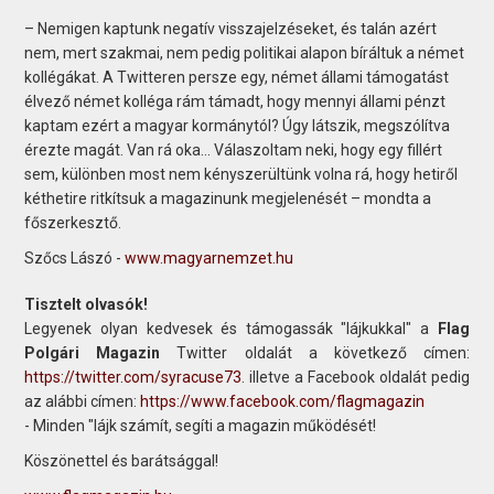
– Nemigen kaptunk negatív visszajelzéseket, és talán azért
nem, mert szakmai, nem pedig politikai alapon bíráltuk a német
kollégákat. A Twitteren persze egy, német állami támogatást
élvező német kolléga rám támadt, hogy mennyi állami pénzt
kaptam ezért a magyar kormánytól? Úgy látszik, megszólítva
érezte magát. Van rá oka… Válaszoltam neki, hogy egy fillért
sem, különben most nem kényszerültünk volna rá, hogy hetiről
kéthetire ritkítsuk a magazinunk megjelenését – mondta a
főszerkesztő.
Szőcs Lászó -
www.magyarnemzet.hu
Tisztelt olvasók!
Legyenek olyan kedvesek és támogassák "lájkukkal" a
Flag
Polgári Magazin
Twitter oldalát a következő címen:
https://twitter.com/syracuse73
. illetve a Facebook oldalát pedig
az alábbi címen:
https://www.facebook.com/flagmagazin
- Minden "lájk számít, segíti a magazin működését!
Köszönettel és barátsággal!