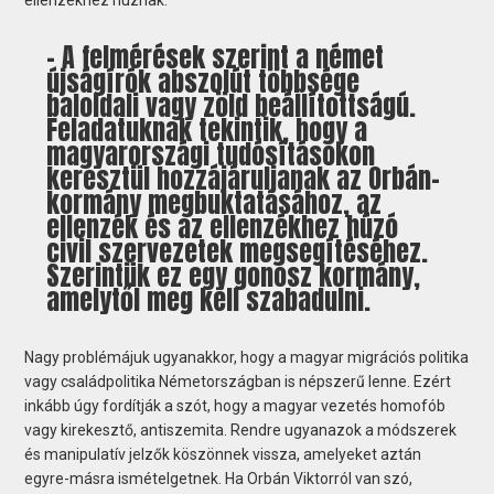
– A felmérések szerint a német
újságírók abszolút többsége
baloldali vagy zöld beállítottságú.
Feladatuknak tekintik, hogy a
magyarországi tudósításokon
keresztül hozzájáruljanak az Orbán-
kormány megbuktatásához, az
ellenzék és az ellenzékhez húzó
civil szervezetek megsegítéséhez.
Szerintük ez egy gonosz kormány,
amelytől meg kell szabadulni.
Nagy problémájuk ugyanakkor, hogy a magyar migrációs politika
vagy családpolitika Németországban is népszerű lenne. Ezért
inkább úgy fordítják a szót, hogy a magyar vezetés homofób
vagy kirekesztő, antiszemita. Rendre ugyanazok a módszerek
és manipulatív jelzők köszönnek vissza, amelyeket aztán
egyre-másra ismételgetnek. Ha Orbán Viktorról van szó,