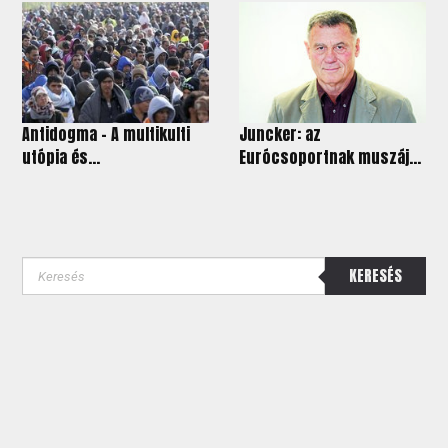
Antidogma - A multikulti
Juncker: az
utópia és...
Eurócsoportnak muszáj...
KERESÉS