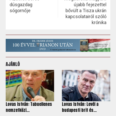
dúsgazdag
újabb fejezettel
sógornője
bővült a Tisza ukrán
kapcsolatairól szóló
krónika
AJÁNLÓ
Lovas István: Tabuellenes
Lovas István: Levél a
nemzetközi...
budapesti brit és...