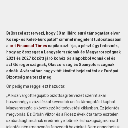
Brüsszel azt tervezi, hogy 30 milliárd euró támogatást elvon
Közép- és Kelet-Európától” címmel megjelent tudósításában
a
brit Financial Times
napilap azt írja, a pénzt úgy fedeznék,
hogy az összeget a Lengyelországnak és Magyarországnak
2021 és 2027 között járó kohéziós alapokból vonnák el és
azt Görögországnak, Olaszország és Spanyolországnak
adnák. A várhatóan nagy vitát kiváltó bejelentést az Európai
Bizottság ma teszi meg.
Ön pedig ma reggel ezt hazudta:
„A kiszivárgott legújabb bizottsági tervezet szerint akár
huszonnégy százalékkal kevesebb uniós támogatást kaphat
Magyarország a következő költségvetési ciklusban. Ez jelentős
megvonás. Ez Orbán Viktor és a Fidesz évek óta tartó esztelen
szabadságharcának eredménye: bűneik és hazugságaik miatt
jelentős pénzmegvonás fenyegeti hazánkat. Nem engedhetjük