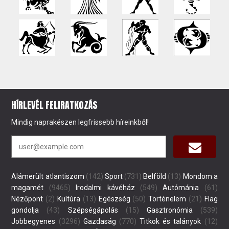
HÍRLEVÉL FELIRATKOZÁS
Mindig naprakészen legfrissebb híreinkből!
Alámerült atlantiszom
(142)
Sport
(731)
Belföld
(13)
Mondom a
magamét
(9465)
Irodalmi kávéház
(549)
Autómánia
(61)
Nézőpont
(2)
Kultúra
(13)
Egészség
(50)
Történelem
(21)
Flag
gondolja
(43)
Szépségápolás
(15)
Gasztronómia
(539)
Jobbegyenes
(3296)
Gazdaság
(770)
Titkok és talányok
(12)