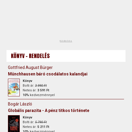
hirdetés
KÖNYV - RENDELÉS
Gottfried August Bürger
Münchhausen báró csodálatos kalandjai
Könyv
Bolti ár:
3 990 Ft
Netes ár:
3 591 Ft
10%
kedvezménnyel
Bogár László
Globális parazita - A pénz titkos története
Könyv
Bolti ár:
5 790 Ft
Netes ár:
5 211 Ft
10%
kedvezménnyel