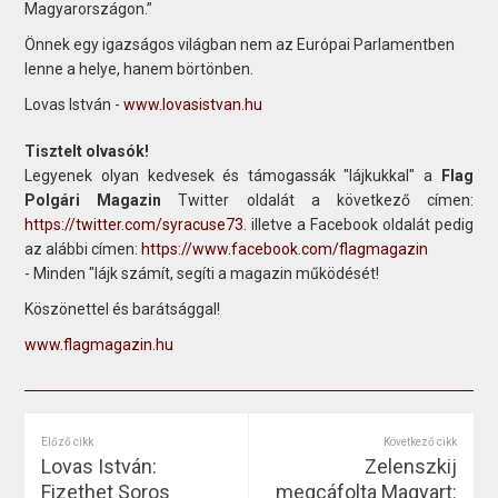
Magyarországon.”
Önnek egy igazságos világban nem az Európai Parlamentben
lenne a helye, hanem börtönben.
Lovas István -
www.lovasistvan.hu
Tisztelt olvasók!
Legyenek olyan kedvesek és támogassák "lájkukkal" a
Flag
Polgári Magazin
Twitter oldalát a következő címen:
https://twitter.com/syracuse73
. illetve a Facebook oldalát pedig
az alábbi címen:
https://www.facebook.com/flagmagazin
- Minden "lájk számít, segíti a magazin működését!
Köszönettel és barátsággal!
www.flagmagazin.hu
Előző cikk
Következő cikk
Lovas István:
Zelenszkij
Fizethet Soros
megcáfolta Magyart: