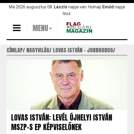
Ugrás
Ma 2026 augusztus 08.
László
napja van. Holnap
Emőd
napja
a
lesz.
tartalomra
MENU
CÍMLAP
NAGYVILÁG
LOVAS ISTVÁN - JOBBHOROG
LOVAS ISTVÁN: LEVÉL ÚJHELYI ISTVÁN
MSZP-S EP KÉPVISELŐNEK