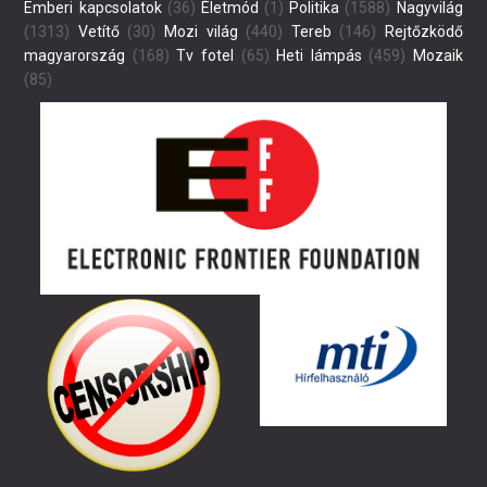
Emberi kapcsolatok
(36)
Életmód
(1)
Politika
(1588)
Nagyvilág
(1313)
Vetítő
(30)
Mozi világ
(440)
Tereb
(146)
Rejtőzködő
magyarország
(168)
Tv fotel
(65)
Heti lámpás
(459)
Mozaik
(85)