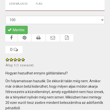
2018 MÁJUS 30.
FLAG
Mentés
0
Átlag:
5
(
1
szavazat)
Hogyan hazudhat ennyire gátlástalanul?
Ön folyamatosan hazudik. De ekkorát talán még nem. Amikor
már órákon belül kiderülhet, hogy milyen aljas módon akarja
félrevezetni a közvéleményt, amely egyébként nem hisz önnek,
de a tényeket nyilván még nem ismeri. Miközben havi mintegy
20 ezer eurót tesz zsebre mindent beleszámítva az adófizetők
pénzéből.