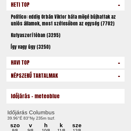
-
HETI TOP
Politico: eddig Orbán Viktor háta mögé bújhattak az
uniós államok, most szétesőben az egység (7702)
Kutyaszorítóban (3295)
Így vagy úgy (3250)
-
HAVI TOP
-
NÉPSZERŰ TARTALMAK
Időjárás - meteoblue