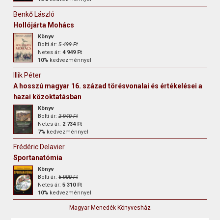
Benkő László
Hollójárta Mohács
Könyv
Bolti ár:
5 499 Ft
Netes ár:
4 949 Ft
10%
kedvezménnyel
Illik Péter
A hosszú magyar 16. század törésvonalai és értékelései a
hazai közoktatásban
Könyv
Bolti ár:
2 940 Ft
Netes ár:
2 734 Ft
7%
kedvezménnyel
Frédéric Delavier
Sportanatómia
Könyv
Bolti ár:
5 900 Ft
Netes ár:
5 310 Ft
10%
kedvezménnyel
Magyar Menedék Könyvesház