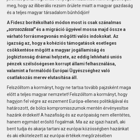
meg, hogy az illiberális rezsim őrülete miatt a magyar gazdaság
és a teljes magyar társadalom bűnhődjön!
A Fidesz borítékolható módon most is csak szánalmas
„sorosozással”
és a migráció ügyével mossa majd össze a
várható forrásmegvonás mögötti valós indokokat. Az
igazság az, hogy a kohéziós támogatások esetleges
csökkentése mögött a magyar jogállamiság és
jogbiztonság drámai helyzete, az eddig lehívható uniós
pénzek szélsőségesen korrupt állami felhasználása,
valamint a formálódó Európai Ügyészséghez való
csatlakozás merev elutasítása áll.
Felszólítom a kormányt, hogy ne tartsa tovább pajzsként maga
előtt a teljes magyar nemzetet! Felszólítom a kormányt, hogy
hagyjon fel végre az eszement Európa-ellenes politikájával és
határozott, de bölcs kompromisszumok mentén érvényesítse
hazánk érdekeit! A hazafiság és az európaiság nem ellentétes,
hanem egymást erősítő fogalmak. Ma az az igazi hazafi, aki
bent tudja és akarja tartani az európai közösségben hazánkat
és aki elkötelezett az európai értékek megőrzésében