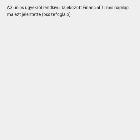
Az uniós ügyekről rendkívül tájékozott Financial Times napilap
ma ezt jelentette (összefoglaló):