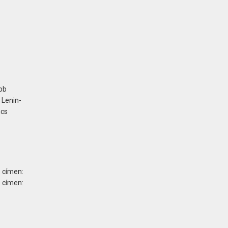
bb
 Lenin-
ncs
 címen:
ímen: