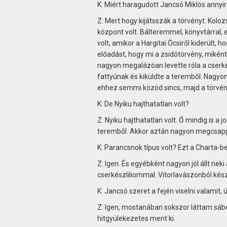
K: Miért haragudott Jancsó Miklós annyi
Z: Mert hogy kijátsszák a törvényt. Kolo
központ volt. Bálteremmel, könyvtárral, 
volt, amikor a Hargitai Öcsiről kiderült,
előadást, hogy mi a zsidótörvény, miként 
nagyon megalázóan levette róla a cserké
fattyúnak és kiküldte a teremből. Nagyon
ehhez semmi közöd sincs, majd a törvény
K: De Nyiku hajthatatlan volt?
Z: Nyiku hajthatatlan volt. Ő mindig is a j
teremből. Akkor aztán nagyon megcsappa
K: Parancsnok típus volt? Ezt a Charta-b
Z: Igen. És egyébként nagyon jól állt neki
cserkészliliommal. Vitorlavászonból kész
K: Jancsó szeret a fején viselni valamit, ú
Z: Igen, mostanában sokszor láttam sábe
hitgyülekezetes ment ki.