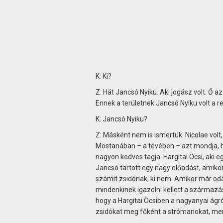
K: Ki?
Z: Hát Jancsó Nyiku. Aki jogász volt. Ő a
Ennek a területnek Jancsó Nyiku volt a r
K: Jancsó Nyiku?
Z: Másként nem is ismertük. Nicolae vo
Mostanában – a tévében – azt mondja, ho
nagyon kedves tagja. Hargitai Öcsi, aki e
Jancsó tartott egy nagy előadást, amikor
számit zsidónak, ki nem. Amikor már odái
mindenkinek igazolni kellett a származá
hogy a Hargitai Öcsiben a nagyanyai ágr
zsidókat meg főként a strómanokat, mert