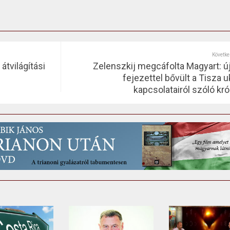
Követke
átvilágítási
Zelenszkij megcáfolta Magyart: ú
fejezettel bővült a Tisza u
kapcsolatairól szóló kró