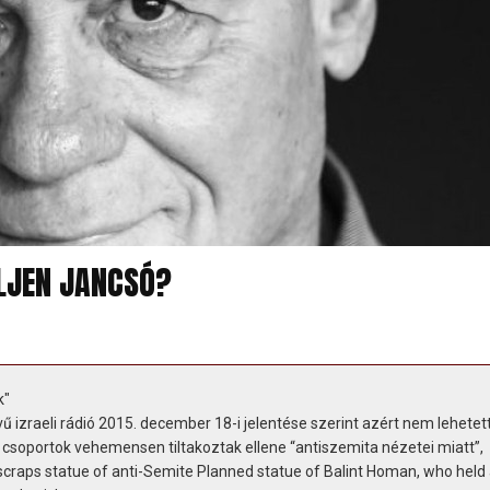
ÉLJEN JANCSÓ?
k"
 izraeli rádió 2015. december 18-i jelentése szerint azért nem lehetet
ó csoportok vehemensen tiltakoztak ellene “antiszemita nézetei miatt”,
craps statue of anti-Semite Planned statue of Balint Homan, who held 