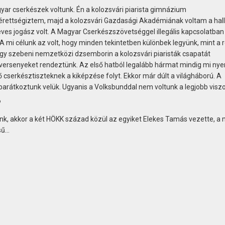
yar cserkészek voltunk. Én a kolozsvári piarista gimnázium
érettségiztem, majd a kolozsvári Gazdasági Akadémiának voltam a hall
es jogász volt. A Magyar Cserkészszövetséggel illegális kapcsolatban 
 A mi célunk az volt, hogy minden tekintetben különbek legyünk, mint a
 egy szebeni nemzetközi dzsemborin a kolozsvári piaristák csapatát
ziversenyeket rendeztünk. Az első hatból legalább hármat mindig mi nye
serkésztiszteknek a kiképzése folyt. Ekkor már dúlt a világháború. A
arátkoztunk velük. Ugyanis a Volksbunddal nem voltunk a legjobb visz
?
nk, akkor a két HÖKK század közül az egyiket Elekes Tamás vezette, a 
sű…