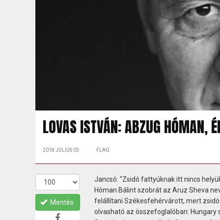
LOVAS ISTVÁN: ABZUG HÓMAN, 
2018 JÚLIUS 03.
FLAG
Jancsó: "Zsidó fattyúknak itt nincs helyü
Hóman Bálint szobrát az Aruz Sheva nevű
felállítani Székesfehérvárott, mert zsid
Mentés
olvasható az összefoglalóban: Hungary s