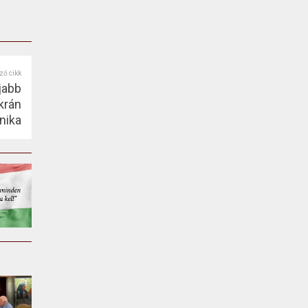
ző cikk
jabb
krán
nika