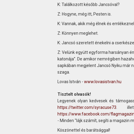
K: Találkozott később Jancsóval?
Z: Hogyne, még itt, Pesten is.
K: Vannak, akik még élnek és emlékeznek
Z: Könnyen meglehet.
K: Jancsó szeretett énekelni a cserkész
Z: Velünk együtt egyforma harsányan éne
katonája”. De amikor nemrégiben hazaho
sapkában megjelent Jancsó Nyiku már ne
szaga.
Lovas István -
www.lovasistvan.hu
Tisztelt olvasók!
Legyenek olyan kedvesek és támogass
https://twitter.com/syracuse73
. ill
https://www.facebook.com/flagmagazi
- Minden "lájk számít, segíti a magazin 
Köszönettel és barátsággal!