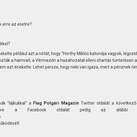
 erre az esetre?
ekkel?
kelte például azt a nótát, hogy “Horthy Miklós katonája vagyok, legsze
zták a hamvait, a Vérmezőn a hazahozatal elleni chartás tüntetésen a
m ezt énekelte. Lehet persze, hogy neki van igaza, mert a pénznek ni
ák "lájkukkal" a
Flag Polgári Magazin
Twitter oldalát a következő
etve a Facebook oldalát pedig az alábbi c
n
működését!