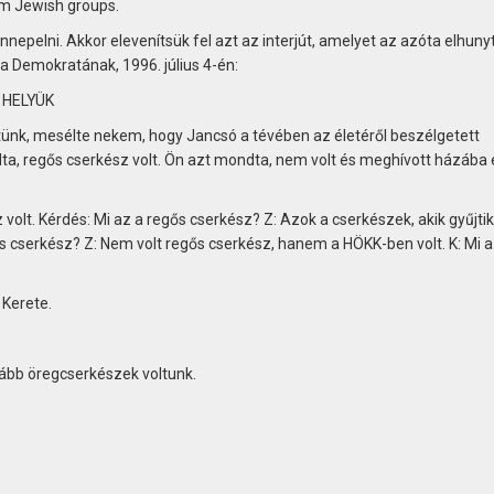
om Jewish groups.
epelni. Akkor elevenítsük fel azt az interjút, amelyet az azóta elhuny
 Demokratának, 1996. július 4-én:
 HELYÜK
nk, mesélte nekem, hogy Jancsó a tévében az életéről beszélgetett
dta, regős cserkész volt. Ön azt mondta, nem volt és meghívott házába
volt. Kérdés: Mi az a regős cserkész? Z: Azok a cserkészek, akik gyűjtik
ős cserkész? Z: Nem volt regős cserkész, hanem a HÖKK-ben volt. K: Mi a
Kerete.
kább öregcserkészek voltunk.