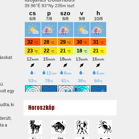
ásokat.
ú.
volt egy
udta, ki
Horoszkóp
erült,
ta a