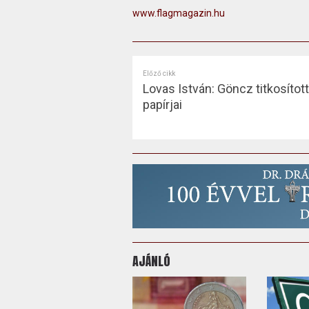
www.flagmagazin.hu
Előző cikk
Lovas István: Göncz titkosított 
papírjai
AJÁNLÓ