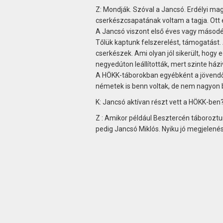
Z: Mondják. Szóval a Jancsó. Erdélyi mag
cserkészcsapatának voltam a tagja. Ott 
A Jancsó viszont első éves vagy másodév
Tőlük kaptunk felszerelést, támogatást.
cserkészek. Ami olyan jól sikerült, hogy
negyedúton leállították, mert szinte há
A HÖKK-táborokban egyébként a jövendő c
németek is benn voltak, de nem nagyon b
K: Jancsó aktívan részt vett a HÖKK-ben
Z : Amikor például Besztercén táboroztu
pedig Jancsó Miklós. Nyiku jó megjelené