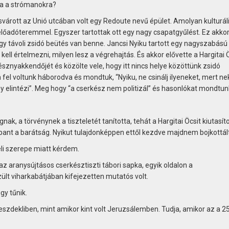
ra a strómanokra?
zsvárott az Unió utcában volt egy Redoute nevű épület. Amolyan kulturál
előadóteremmel. Egyszer tartottak ott egy nagy csapatgyűlést. Ez akkor
 hogy távoli zsidó beütés van benne. Jancsi Nyiku tartott egy nagyszabású
kell értelmezni, milyen lesz a végrehajtás. És akkor elővette a Hargitai 
sznyakkendőjét és közölte vele, hogy itt nincs helye közöttünk zsidó
 fel voltunk háborodva és mondtuk, “Nyiku, ne csinálj ilyeneket, mert n
 elintézi”. Meg hogy “a cserkész nem politizál” és hasonlókat mondtun
ognak, a törvénynek a tiszteletét tanította, tehát a Hargitai Öcsit kiutasít
nt a barátság. Nyikut tulajdonképpen ettől kezdve majdnem bojkottál
eli szerepe miatt kérdem.
 az aranysújtásos cserkésztiszti tábori sapka, egyik oldalon a
ült viharkabátjában kifejezetten mutatós volt.
gy tűnik.
szdekliben, mint amikor kint volt Jeruzsálemben. Tudja, amikor az a 2