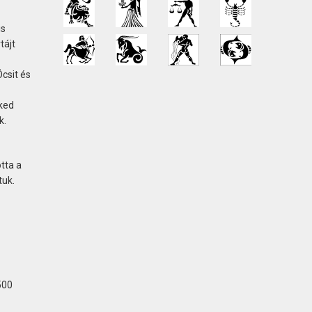
is
tájt
Öcsit és
eked
k.
otta a
tuk.
500