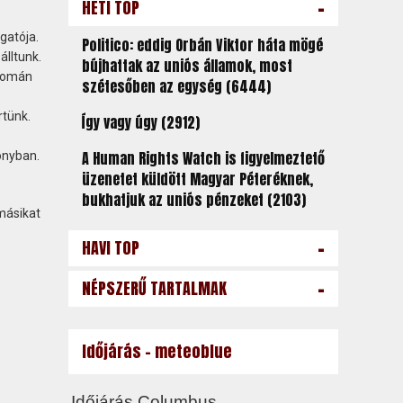
-
HETI TOP
gatója.
Politico: eddig Orbán Viktor háta mögé
álltunk.
bújhattak az uniós államok, most
 román
szétesőben az egység (6444)
rtünk.
Így vagy úgy (2912)
A Human Rights Watch is figyelmeztető
onyban.
üzenetet küldött Magyar Péteréknek,
bukhatjuk az uniós pénzeket (2103)
másikat
-
HAVI TOP
-
NÉPSZERŰ TARTALMAK
Időjárás - meteoblue