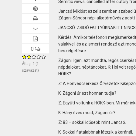
Semitic views, cancelled after outcry fr
Jancsó Miklóst ezzel szemben szabad ünn
Zágoni Sándor népi alkotóművész adott a
JANCSÓ: ZSIDÓ FATTYÚKNAK ITT NINCS
Kérdés: Amikor telefonon megismerkedtü
valakivel, és az ismert rendező azt mon
0
beszélgetésre.
Zágoni: Igen, azt mondta, regős cserkész 
Átlag:
2
(
1
népdalokat, néptáncokat. K: Hol volt reg
szavazat)
HÖKK?
Z: A Honvédcserkész Őrvezetők Kiképző 
K: Zágoni úr ezt honnan tudja?
Z: Együtt voltunk a HÖKK-ben. Mi már in
K: Hány éves most, Zágoni úr?
Z: 83 – sokkal idősebb mint Jancsó.
K: Sokkal fiatalabbnak látszik a koránál.