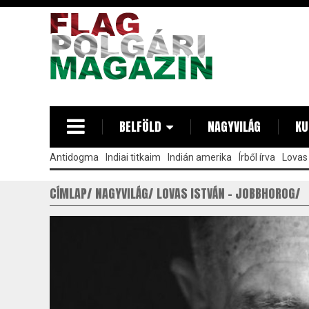
Ugrás
a
tartalomra
BELFÖLD
NAGYVILÁG
KU
Antidogma
Indiai titkaim
Indián amerika
Írből írva
Lovas 
CÍMLAP
NAGYVILÁG
LOVAS ISTVÁN - JOBBHOROG