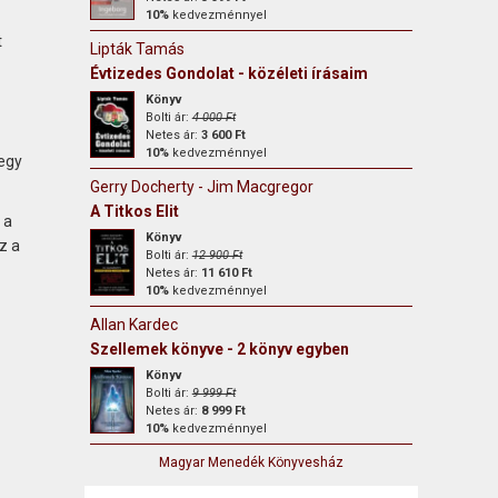
10%
kedvezménnyel
t
Lipták Tamás
Évtizedes Gondolat - közéleti írásaim
Könyv
Bolti ár:
4 000 Ft
Netes ár:
3 600 Ft
10%
kedvezménnyel
 egy
Gerry Docherty - Jim Macgregor
A Titkos Elit
 a
Könyv
z a
Bolti ár:
12 900 Ft
Netes ár:
11 610 Ft
10%
kedvezménnyel
Allan Kardec
Szellemek könyve - 2 könyv egyben
Könyv
Bolti ár:
9 999 Ft
Netes ár:
8 999 Ft
10%
kedvezménnyel
Magyar Menedék Könyvesház