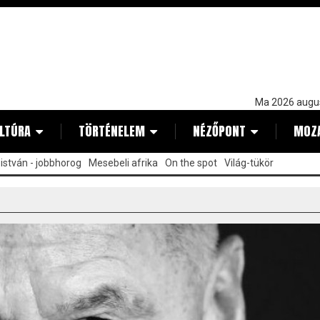
Ma 2026 augu
LTÚRA
TÖRTÉNELEM
NÉZŐPONT
MOZ
istván - jobbhorog
Mesebeli afrika
On the spot
Világ-tükör