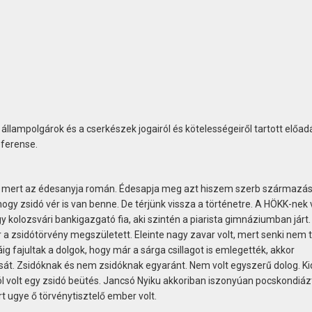
z állampolgárok és a cserkészek jogairól és kötelességeiről tartott előad
eferense.
lt, mert az édesanyja román. Édesapja meg azt hiszem szerb származás
gy zsidó vér is van benne. De térjünk vissza a történetre. A HÖKK-nek 
gy kolozsvári bankigazgató fia, aki szintén a piarista gimnáziumban járt.
 a zsidótörvény megszületett. Eleinte nagy zavar volt, mert senki nem t
g fajultak a dolgok, hogy már a sárga csillagot is emlegették, akkor
sát. Zsidóknak és nem zsidóknak egyaránt. Nem volt egyszerű dolog. Kid
ól volt egy zsidó beütés. Jancsó Nyiku akkoriban iszonyúan pocskondiáz
 ugye ő törvénytisztelő ember volt.