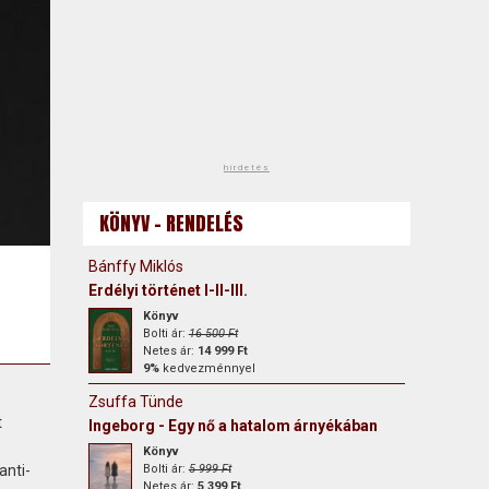
hirdetés
KÖNYV - RENDELÉS
Bánffy Miklós
Erdélyi történet I-II-III.
Könyv
Bolti ár:
16 500 Ft
Netes ár:
14 999 Ft
9%
kedvezménnyel
Zsuffa Tünde
t
Ingeborg - Egy nő a hatalom árnyékában
Könyv
anti-
Bolti ár:
5 999 Ft
Netes ár:
5 399 Ft