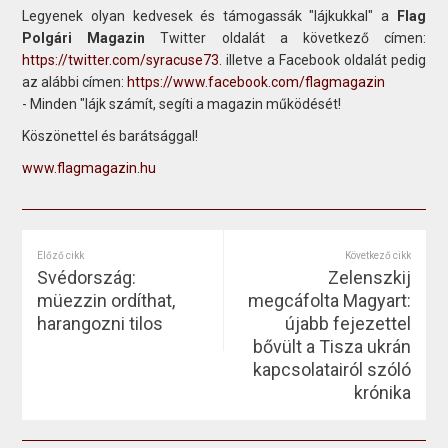
Legyenek olyan kedvesek és támogassák "lájkukkal" a
Flag
Polgári Magazin
Twitter oldalát a következő címen:
https://twitter.com/syracuse73
. illetve a Facebook oldalát pedig
az alábbi címen:
https://www.facebook.com/flagmagazin
- Minden "lájk számít, segíti a magazin működését!
Köszönettel és barátsággal!
www.flagmagazin.hu
Előző cikk
Következő cikk
Svédország:
Zelenszkij
müezzin ordíthat,
megcáfolta Magyart:
harangozni tilos
újabb fejezettel
bővült a Tisza ukrán
kapcsolatairól szóló
krónika