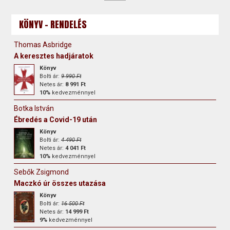
KÖNYV - RENDELÉS
Thomas Asbridge
A keresztes hadjáratok
Könyv
Bolti ár:
9 990 Ft
Netes ár:
8 991 Ft
10%
kedvezménnyel
Botka István
Ébredés a Covid-19 után
Könyv
Bolti ár:
4 490 Ft
Netes ár:
4 041 Ft
10%
kedvezménnyel
Sebők Zsigmond
Maczkó úr összes utazása
Könyv
Bolti ár:
16 500 Ft
Netes ár:
14 999 Ft
9%
kedvezménnyel