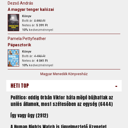
Dezső András
A magyar tenger kalózai
Könyv
Bolti ár:
5 990 Ft
Netes ár:
5 391 Ft
10%
kedvezménnyel
Pamela Pettyfeather
Pápasztorik
Könyv
Bolti ár:
4 490 Ft
Netes ár:
4 041 Ft
10%
kedvezménnyel
Magyar Menedék Könyvesház
-
HETI TOP
Politico: eddig Orbán Viktor háta mögé bújhattak az
uniós államok, most szétesőben az egység (6444)
Így vagy úgy (2912)
A Human Rights Watch is figyelmeztető üzenetet