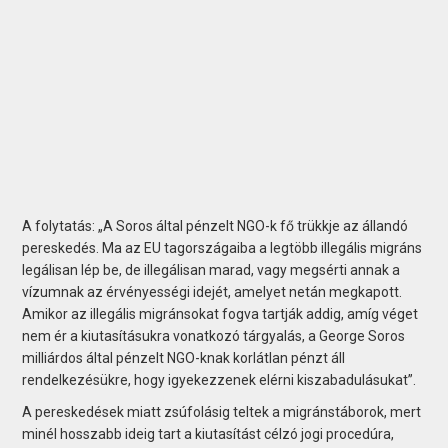
A folytatás: „A Soros által pénzelt NGO-k fő trükkje az állandó
pereskedés. Ma az EU tagországaiba a legtöbb illegális migráns
legálisan lép be, de illegálisan marad, vagy megsérti annak a
vízumnak az érvényességi idejét, amelyet netán megkapott.
Amikor az illegális migránsokat fogva tartják addig, amíg véget
nem ér a kiutasításukra vonatkozó tárgyalás, a George Soros
milliárdos által pénzelt NGO-knak korlátlan pénzt áll
rendelkezésükre, hogy igyekezzenek elérni kiszabadulásukat”.
A pereskedések miatt zsúfolásig teltek a migránstáborok, mert
minél hosszabb ideig tart a kiutasítást célzó jogi procedúra,