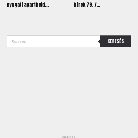
nyugati apartheid...
hírek 79. /...
KERESÉS
hirdetés