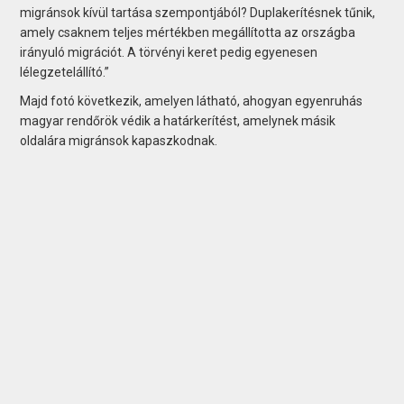
migránsok kívül tartása szempontjából? Duplakerítésnek tűnik,
amely csaknem teljes mértékben megállította az országba
irányuló migrációt. A törvényi keret pedig egyenesen
lélegzetelállító.”
Majd fotó következik, amelyen látható, ahogyan egyenruhás
magyar rendőrök védik a határkerítést, amelynek másik
oldalára migránsok kapaszkodnak.