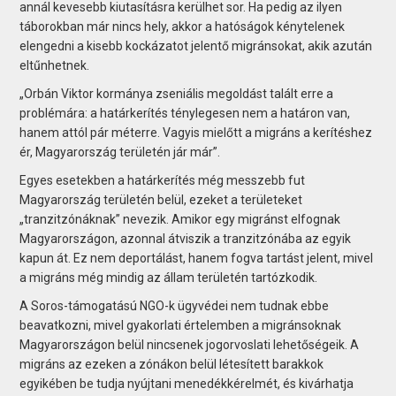
annál kevesebb kiutasításra kerülhet sor. Ha pedig az ilyen
táborokban már nincs hely, akkor a hatóságok kénytelenek
elengedni a kisebb kockázatot jelentő migránsokat, akik azután
eltűnhetnek.
„Orbán Viktor kormánya zseniális megoldást talált erre a
problémára: a határkerítés ténylegesen nem a határon van,
hanem attól pár méterre. Vagyis mielőtt a migráns a kerítéshez
ér, Magyarország területén jár már”.
Egyes esetekben a határkerítés még messzebb fut
Magyarország területén belül, ezeket a területeket
„tranzitzónáknak” nevezik. Amikor egy migránst elfognak
Magyarországon, azonnal átviszik a tranzitzónába az egyik
kapun át. Ez nem deportálást, hanem fogva tartást jelent, mivel
a migráns még mindig az állam területén tartózkodik.
A Soros-támogatású NGO-k ügyvédei nem tudnak ebbe
beavatkozni, mivel gyakorlati értelemben a migránsoknak
Magyarországon belül nincsenek jogorvoslati lehetőségeik. A
migráns az ezeken a zónákon belül létesített barakkok
egyikében be tudja nyújtani menedékkérelmét, és kivárhatja