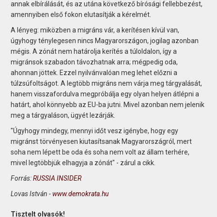
annak elbírálását, és az utána következő bírósági fellebbezést,
amennyiben első fokon elutasítják a kérelmét.
A lényeg: miközben a migráns vár, a kerítésen kívül van,
úgyhogy ténylegesen nincs Magyarországon, jogilag azonban
mégis. A zónát nem határolja kerítés a túloldalon, így a
migránsok szabadon távozhatnak arra; mégpedig oda,
ahonnan jöttek. Ezzel nyilvánvalóan meg lehet előzni a
túlzsúfoltságot. A legtöbb migráns nem várja meg tárgyalását,
hanem visszafordulva megpróbálja egy olyan helyen átlépni a
határt, ahol könnyebb az EU-ba jutni. Mivel azonban nem jelenik
meg a tárgyaláson, ügyét lezárják.
"Úgyhogy mindegy, mennyi időt vesz igénybe, hogy egy
migránst törvényesen kiutasítsanak Magyarországról, mert
soha nem lépett be oda és soha nem volt az állam terhére,
mivel legtöbbjük elhagyja a zónát" - zárul a cikk.
Forrás:
RUSSIA INSIDER
Lovas István -
www.demokrata.hu
Tisztelt olvasók!