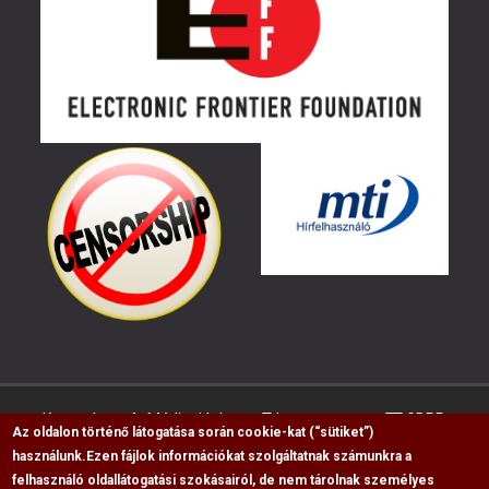
Kapcsolat
Médiaajánlat
Impresszum
GDPR
Az oldalon történő látogatása során cookie-kat (“sütiket”)
használunk.
Ezen fájlok információkat szolgáltatnak számunkra a
felhasználó oldallátogatási szokásairól, de nem tárolnak személyes
RSS