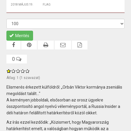
2018 MÁJUS 19.
FLAG
Mentés
0
Átlag:
1
(
1
szavazat)
Elismerés érkezett külföldről: „Orbán Viktor kormánya zseniális
megoldást talált..."
A keményen jobboldali, elsősorban az orosz ügyekre
összpontosító angol nyelvű véleményportál, a Russia Insider a
déli határon felállított határkerítésről közöl cikket.
Az írás ezzel kezdődik: „Közismert, hogy Magyarország
határkerítést emelt; a valóságban hogyan működik az a