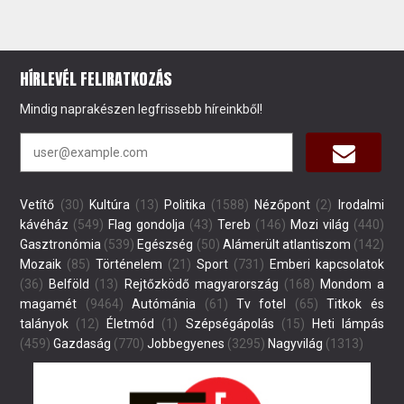
HÍRLEVÉL FELIRATKOZÁS
Mindig naprakészen legfrissebb híreinkből!
Vetítő
(30)
Kultúra
(13)
Politika
(1588)
Nézőpont
(2)
Irodalmi
kávéház
(549)
Flag gondolja
(43)
Tereb
(146)
Mozi világ
(440)
Gasztronómia
(539)
Egészség
(50)
Alámerült atlantiszom
(142)
Mozaik
(85)
Történelem
(21)
Sport
(731)
Emberi kapcsolatok
(36)
Belföld
(13)
Rejtőzködő magyarország
(168)
Mondom a
magamét
(9464)
Autómánia
(61)
Tv fotel
(65)
Titkok és
talányok
(12)
Életmód
(1)
Szépségápolás
(15)
Heti lámpás
(459)
Gazdaság
(770)
Jobbegyenes
(3295)
Nagyvilág
(1313)