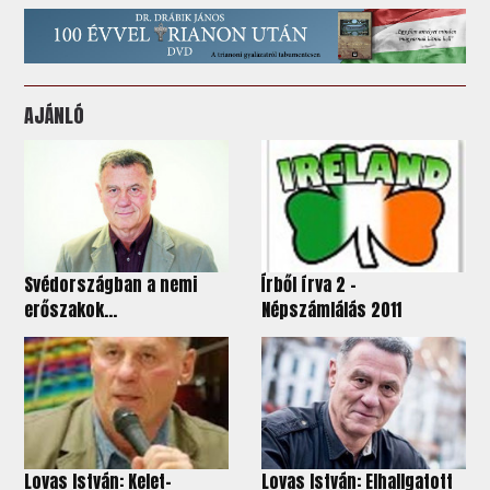
AJÁNLÓ
Svédországban a nemi
Írből írva 2 -
erőszakok...
Népszámlálás 2011
Lovas István: Kelet-
Lovas István: Elhallgatott