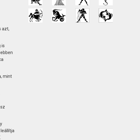
 azt,
 is
ővebben
ca
, mint
,
osz
ny
eállítja
K