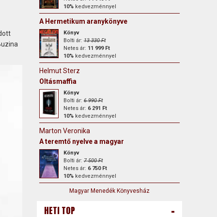
10%
kedvezménnyel
A Hermetikum aranykönyve
dott
Könyv
Bolti ár:
13 330 Ft
Buzina
Netes ár:
11 999 Ft
10%
kedvezménnyel
Helmut Sterz
Oltásmaffia
Könyv
Bolti ár:
6 990 Ft
Netes ár:
6 291 Ft
10%
kedvezménnyel
Marton Veronika
A teremtő nyelve a magyar
Könyv
Bolti ár:
7 500 Ft
Netes ár:
6 750 Ft
10%
kedvezménnyel
Magyar Menedék Könyvesház
-
HETI TOP