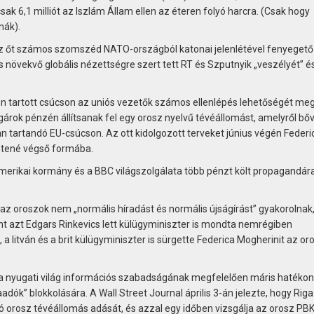
ak 6,1 milliót az Iszlám Állam ellen az éteren folyó harcra. (Csak hogy
nák).
az őt számos szomszéd NATO-országból katonai jelenlétével fenyegető
s növekvő globális nézettségre szert tett RT és Szputnyik „veszélyét” és
 tartott csúcson az uniós vezetők számos ellenlépés lehetőségét meg
olgárok pénzén állítsanak fel egy orosz nyelvű tévéállomást, amelyről b
 tartandó EU-csúcson. Az ott kidolgozott terveket június végén Federi
öntené végső formába.
erikai kormány és a BBC világszolgálata több pénzt költ propagandára
 az oroszok nem „normális híradást és normális újságírást” gyakorolnak
t azt Edgars Rinkevics lett külügyminiszter is mondta nemrégiben
 a litván és a brit külügyminiszter is sürgette Federica Mogherinit az or
 a nyugati világ informá­ciós szabadságának megfelelően máris hatéko
k” blokkolására. A Wall Street Journal április 3-án jelezte, hogy Riga l
 orosz tévéállomás adását, és azzal egy időben vizsgálja az orosz PB