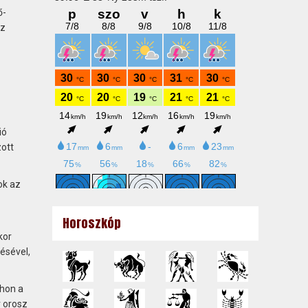
ő-
az
ió
zott
ok az
Horoszkóp
kor
ésével,
thon a
r orosz