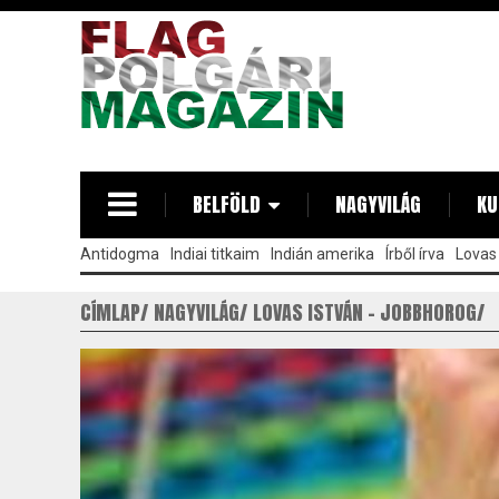
Ugrás
a
tartalomra
BELFÖLD
NAGYVILÁG
KU
Antidogma
Indiai titkaim
Indián amerika
Írből írva
Lovas 
CÍMLAP
NAGYVILÁG
LOVAS ISTVÁN - JOBBHOROG