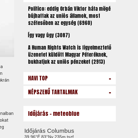
Politico: eddig Orbán Viktor háta mögé
bújhattak az uniós államok, most
szétesőben az egység (6960)
Így vagy úgy (3087)
A Human Rights Watch is figyelmeztető
üzenetet küldött Magyar Péteréknek,
bukhatjuk az uniós pénzeket (2913)
 a
en
-
HAVI TOP
ukrán
-
NÉPSZERŰ TARTALMAK
Időjárás - meteoblue
rnalban
sokat
eg