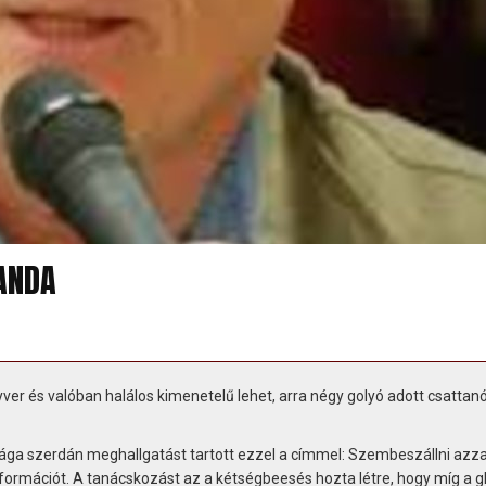
GANDA
ver és valóban halálos kimenetelű lehet, arra négy golyó adott csattan
ága szerdán meghallgatást tartott ezzel a címmel: Szembeszállni azza
ormációt. A tanácskozást az a kétségbeesés hozta létre, hogy míg a gl