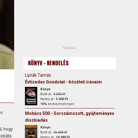
hirdetés
KÖNYV - RENDELÉS
Lipták Tamás
Évtizedes Gondolat - közéleti írásaim
Könyv
Bolti ár:
4 000 Ft
Netes ár:
3 600 Ft
10%
kedvezménnyel
ós
Mohács 500 - Sorszámozott, gyűjteményes
díszkiadás
Könyv
l, hogy
Bolti ár:
16 600 Ft
obális
Netes ár:
14 940 Ft