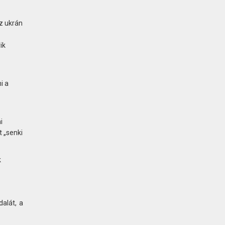
az ukrán
ik
i a
i
 „senki
k
alát, a