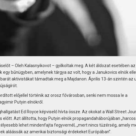
selőt – Oleh Kalasnyikovot – gyilkoltak meg. A két áldozat esetében az
k egy bűnügyben, amelynek tárgya az volt, hogy a Janukovics elnök ell
barát aktivistákat támadtak meg a Majdanon. Április 13-án szintén az 
jságírót.
ított előjellel történik az orosz fővárosban, senki nem mossa le a
gyimir Putyin elnökről.
allgatást Ed Royce képviselő hívta össze. Az okokat a Wall Street Jou
 előtt. Azt állította, hogy Putyin elnök propagandaháborújában „harco
lyesebb lehet mindenfajta fegyvernél, „mert nincs tüzérség, amely m
yek aláássák az amerikai biztonsági érdekeket Európában”.