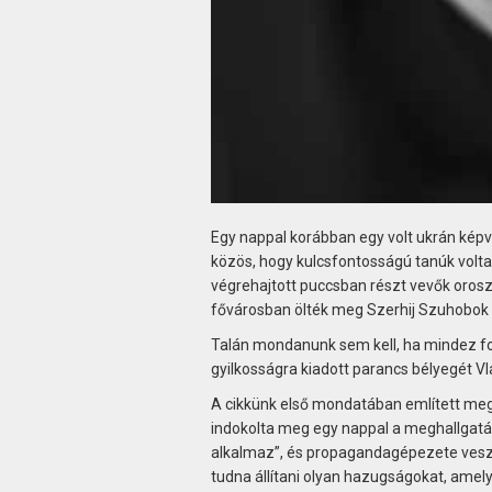
Egy nappal korábban egy volt ukrán képvi
közös, hogy kulcsfontosságú tanúk volta
végrehajtott puccsban részt vevők orosz
fővárosban ölték meg Szerhij Szuhobok ú
Talán mondanunk sem kell, ha mindez ford
gyilkosságra kiadott parancs bélyegét Vla
A cikkünk első mondatában említett megh
indokolta meg egy nappal a meghallgatás
alkalmaz”, és propagandagépezete veszé
tudna állítani olyan hazugságokat, amel