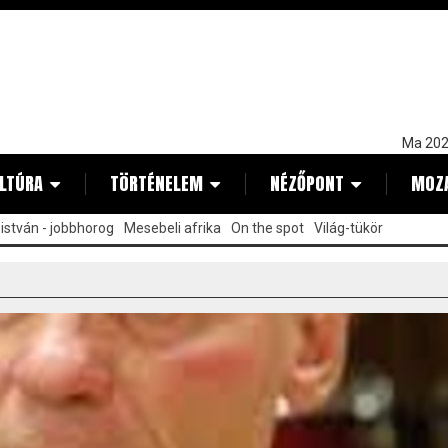
Ma 202
LTÚRA
TÖRTÉNELEM
NÉZŐPONT
MOZ
istván - jobbhorog
Mesebeli afrika
On the spot
Világ-tükör