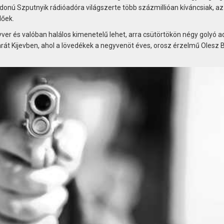
donú Szputnyik rádióadóra világszerte több százmillióan kíváncsiak, az
lőek.
ver és valóban halálos kimenetelű lehet, arra csütörtökön négy golyó a
arát Kijevben, ahol a lövedékek a negyvenöt éves, orosz érzelmű Olesz 