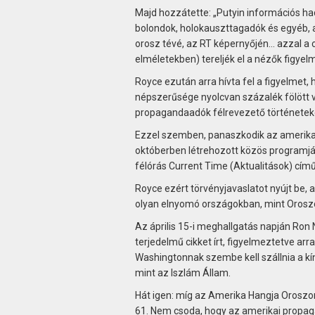
Majd hozzátette: „Putyin információs h
bolondok, holokauszttagadók és egyéb, a
orosz tévé, az RT képernyőjén… azzal a c
elméletekben) tereljék el a nézők figyelm
Royce ezután arra hívta fel a figyelmet,
népszerűsége nyolcvan százalék fölött va
propagandaadók félrevezető történeteke
Ezzel szemben, panaszkodik az amerikai
októberben létrehozott közös programját
félórás Current Time (Ak­tua­litások) cím
Royce ezért törvényjavaslatot nyújt be, 
olyan elnyomó országokban, mint Oroszo
Az április 15-i meghallgatás napján Ron 
terjedelmű cikket írt, figyelmeztetve ar
Washingtonnak szembe kell szállnia a kín
mint az Iszlám Állam.
Hát igen: míg az Amerika Hangja Oroszor
61. Nem csoda, hogy az amerikai propaga