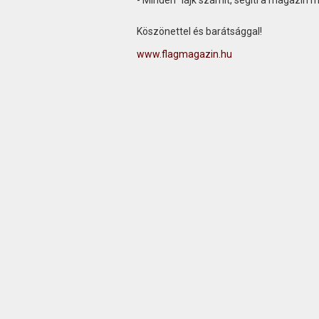
- Minden "lájk számít, segíti a magazin 
Köszönettel és barátsággal!
www.flagmagazin.hu