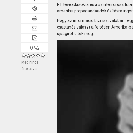
RT tévéadásokra és a szintén orosz tulaj
amerikai propagandaadók ásításra inger
Hogy az információ biznisz, valóban fegy
csattanós választ a feltétlen Amerika-b
újságírót ölték meg.
0
Még nincs
értékelve