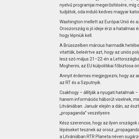
nyelvű programjai megerősítésére, míg cs
tudjátok, oda induló kedves magyar kato
Washington mellett az Európai Unió és 
Oroszország is jó ideje érzi a hatalmas é
hogy lépniük kell.
A Brüsszelben március harmadik hetében
vitatták, beleértve azt, hogy az uniós p
lesz szó május 21–22-én a Lettországban
Mogherini, az EU külpolitikai főbiztosa 
Annyit érdemes megjegyezni, hogy az am
az RT és a Szputnyik.
Csakhogy – állítják a nyugati hatalmak –
hanem információs háborút viselnek, min
Litvániában. Január elején a dán, az észt,
„propaganda” veszélyeire.
Kész szerencse, hogy az ilyen országok
lépéseket tesznek az orosz „propagandaadó
a Litvániában RTR Planeta néven sugárzó