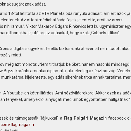
oszoknak sugároznak adást.
lis 13-tól letiltotta az RTR Planeta odairányuló adásait, amiért azok „
lentenek. Az ottani médiahatóság feje kijelentette, amit az orosz
s nihilizmus”. Viktor Makarov, Edgars Rinkevics lett külügyminiszter egy
pai otthonokba eljutó orosz adásokat, hogy azok „Göbbels-stílusú
es a digitális ügyekért felelős biztosa, aki öt éven át nem tudott aludn
eszély miatt.
arov még azt mondta: „Nem tilthatjuk be őket, hanem hasonló minőségű
ew Bryza korábbi amerikai diplomata, aki jelenleg az észtországi Védelm
katársa, kijelentette, egy adás sikerének titka annak tartalma, mert
. A Youtube-on kétmilliárdos. Ami nézővilágrekord. Akkor ezek az adó
an tényeket, amelyekről a nyugati médiumok egyöntetűen hallgatnak?
sek és támogassák "lájkukkal" a
Flag Polgári Magazin
facebook old
k.com/flagmagazin