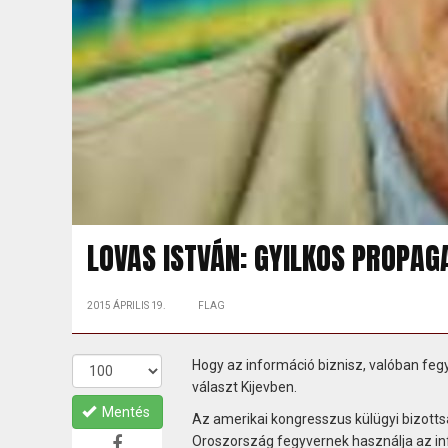
LOVAS ISTVÁN: GYILKOS PROPA
2015 ÁPRILIS 19.
FLAG
Hogy az információ biznisz, valóban fegy
választ Kijevben.
Mentés
Az amerikai kongresszus külügyi bizotts
Oroszország fegyvernek használja az inf