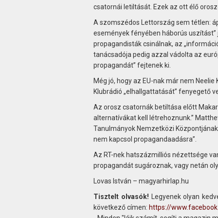
csatornái letiltását. Ezek az ott élő or
A szomszédos Lettország sem tétlen: ápri
események fényében háborús uszítást” je
propagandisták csinálnak, az „információ
tanácsadója pedig azzal vádolta az euró
propagandát” fejtenek ki.
Még jó, hogy az EU-nak már nem Neelie Kro
Klubrádió „elhallgattatását” fenyegető v
Az orosz csatornák betiltása előtt Mak
alternatívákat kell létrehoznunk.” Matth
Tanulmányok Nemzetközi Központjának mun
nem kapcsol propagandaadásra”.
Az RT-nek hatszázmilliós nézettsége van
propagandát sugároznak, vagy netán oly
Lovas István – magyarhirlap.hu
Tisztelt olvasók!
Legyenek olyan kedve
következő címen:
https://www.faceboo