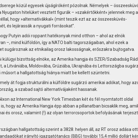
adserege közül egyesek újságíróként pózolnak. Némelyek – összeesküv
 Nyugaton hitelüket vesztett figurák – »szakértőkként« jelennek meg 
éllal, hogy »alternatívákkal« (mint teszik ezt az az összeesküvés-
ét, és lejárassák a nyugati forrásokat”.
 hogy Putyin adói roppant hatékonyak mind otthon – ahol az elnök
n –, mind külföldön, így a NATO balti tagországaiban, ahol ezek a
t sugároznak az etnikailag orosz lakosságnak, erőszakra bujtogatva.
 külügyi bizottság elnöke, az Amerika hangja és SZER/Szabadság Rád
, a Litvániába, Moldovába, Grúziába, Ukrajnába és Lettországba sugár
ű műsort a hallgatottság hiánya miatt be kellett szüntetni.
amely át fogja strukturálni a külföldre sugárzó amerikai adókat, hogy az
rszág, a szabad sajtó alternatívájaként hassanak.
Nixon az International New York Timesban két és fél nyomtatott oldal
ra is, hogy az Amerika Hangja épp abban a pillanatban bicsaklik meg, ami
ai és orosz, valamint (!) az olyan terrorcsoportok befolyásának terjeszt
szágban hallgatottság szerint a 3828. helyen áll, az RT orosz adása ot
ndaadókat irányító igazgatótanács (BBG) további 15,4 millió dollárt ké