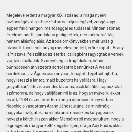
Megelevenedett a magyar XIX. század, a maga nyelvi
biztonságával, a kifejezésforma teljességével, zengő vagy
éppen fakó hangon, méltósággal és tudással. Minden szónak
értelmet adott, gondolatai pedig tettek, nem néma kiáltás,
hanem állásfoglalás. Az irodalomkönyvekben már unásig
olvasott-tanult holt anyag megelevenedett, erőre kapott. Arany
leírt szavai felszálltak az éterbe, csillagként ragyogtak a versek,
zúgtak a balladák. Szörnyűséges tragédiákon, bűnön,
bűnhődésen át vezetett sorról sorra bennünket A walesi
bárdokban, az Ágnes asszonyban, lehajtott fejjel sóhajtotta,
hogy leteszi a lantot, majd buzdított helytállásra. Hogy
„egyáltalán” létezik csendes lázadás, csak későbbi tapasztalat
számomra, de hogy valójában mi is az, hogyan művelik, akkor
és ott, 1984 őszén értettem meg a debreceni könyvárban.
Napokig olvasgattam Arany Jánost utána, és mindmáig
nagyokat hallgatok, ha valaki unalmasnak és kótyagosnak
nevezi a költőt, hiszen akkor Mensárostól megtanultam, hogy a
legnagyobb magyar költők egyike. Igen, drága Ady Endre, akkor
is, ha tempóz, ha araszol – hiszen a csendes lázadás nem