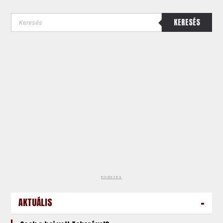
KERESÉS
hirdetés
-
AKTUÁLIS