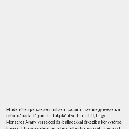
Minderről én persze semmit sem tudtam. Tizennégy évesen, a
református kollégium kisdiákjaként vettem a hírt, hogy
Mensáros Arany-versekkel és -balladákkal érkezik a könyvtárba.
Egyrészt, hogy a szilen­ciumról igazoltan hiányozzak, másrészt