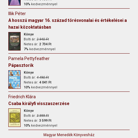
10%
kedvezménnyel
Illik Péter
A hosszú magyar 16. század törésvonalai és értékelései a
hazai közoktatásban
Könyv
Bolti ár:
2 940 Ft
Netes ár:
2 734 Ft
7%
kedvezménnyel
Pamela Pettyfeather
Pápasztorik
Könyv
Bolti ár:
4 490 Ft
Netes ár:
4 041 Ft
10%
kedvezménnyel
Friedrich Klára
Csaba királyfi visszaszerzése
Könyv
Bolti ár:
3 999 Ft
Netes ár:
3 599 Ft
10%
kedvezménnyel
Magyar Menedék Könyvesház