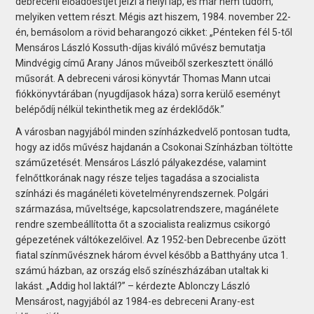
debreceni előadóestjét jelzi a helyi lap, és már nem tudom,
melyiken vettem részt. Mégis azt hiszem, 1984. november 22-
én, bemásolom a rövid beharangozó cikket: „Pénteken fél 5-től
Mensáros László Kossuth-díjas kiváló művész bemutatja
Mindvégig című Arany János műveiből szerkesztett önálló
műsorát. A debreceni városi könyvtár Thomas Mann utcai
fiókkönyvtárában (nyugdíjasok háza) sorra kerülő eseményt
belépődíj nélkül tekinthetik meg az érdeklődők.”
A városban nagyjából minden színházkedvelő pontosan tudta,
hogy az idős művész hajdanán a Csokonai Színházban töltötte
száműzetését. Mensáros László pályakezdése, valamint
felnőttkorának nagy része teljes tagadása a szocialista
színházi és magánéleti követelményrendszernek. Polgári
származása, műveltsége, kapcsolatrendszere, magánélete
rendre szembeállította őt a szocialista realizmus csikorgó
gépezetének váltókezelőivel. Az 1952-ben Debrecenbe űzött
fiatal színművésznek három évvel később a Batthyány utca 1.
számú házban, az ország első színészházában utaltak ki
lakást. „Addig hol laktál?” – kérdezte Ablonczy László
Mensárost, nagyjából az 1984-es debreceni Arany-est