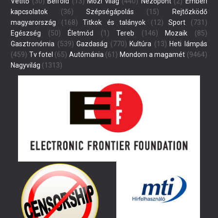
Vetítő
(30)
Belföld
(13)
Mozi világ
(440)
Nézőpont
(2)
Emberi
kapcsolatok
(36)
Szépségápolás
(15)
Rejtőzködő
magyarország
(168)
Titkok és talányok
(12)
Sport
(731)
Egészség
(50)
Életmód
(1)
Tereb
(146)
Mozaik
(85)
Gasztronómia
(539)
Gazdaság
(770)
Kultúra
(13)
Heti lámpás
(459)
Tv fotel
(65)
Autómánia
(61)
Mondom a magamét
(9464)
Nagyvilág
(1313)