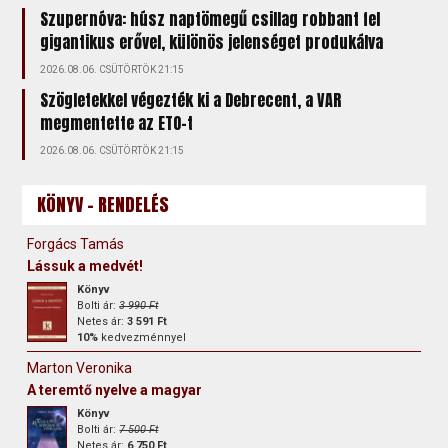
Szupernóva: húsz naptömegű csillag robbant fel
gigantikus erővel, különös jelenséget produkálva
2026.08.06. CSÜTÖRTÖK 21:15
Szögletekkel végezték ki a Debrecent, a VAR
megmentette az ETO-t
2026.08.06. CSÜTÖRTÖK 21:15
KÖNYV - RENDELÉS
Forgács Tamás
Lássuk a medvét!
Könyv
Bolti ár:
3 990 Ft
Netes ár:
3 591 Ft
10%
kedvezménnyel
Marton Veronika
A teremtő nyelve a magyar
Könyv
Bolti ár:
7 500 Ft
Netes ár:
6 750 Ft