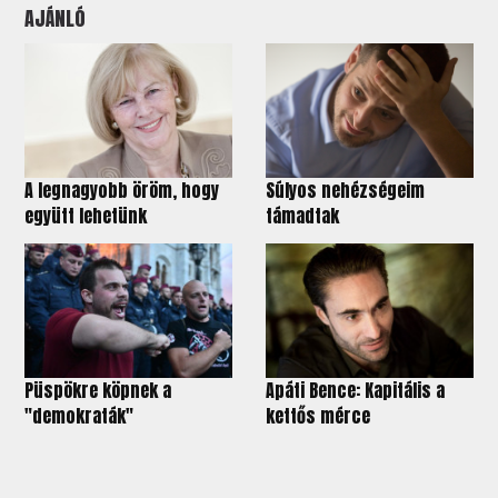
AJÁNLÓ
A legnagyobb öröm, hogy
Súlyos nehézségeim
együtt lehetünk
támadtak
Püspökre köpnek a
Apáti Bence: Kapitális a
"demokraták"
kettős mérce