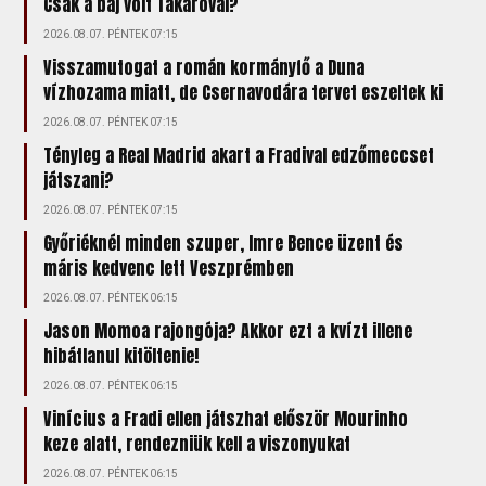
Csak a baj volt Takaróval?
2026.08.07. PÉNTEK 07:15
Visszamutogat a román kormányfő a Duna
vízhozama miatt, de Csernavodára tervet eszeltek ki
2026.08.07. PÉNTEK 07:15
Tényleg a Real Madrid akart a Fradival edzőmeccset
játszani?
2026.08.07. PÉNTEK 07:15
Győriéknél minden szuper, Imre Bence üzent és
máris kedvenc lett Veszprémben
2026.08.07. PÉNTEK 06:15
Jason Momoa rajongója? Akkor ezt a kvízt illene
hibátlanul kitöltenie!
2026.08.07. PÉNTEK 06:15
Vinícius a Fradi ellen játszhat először Mourinho
keze alatt, rendezniük kell a viszonyukat
2026.08.07. PÉNTEK 06:15