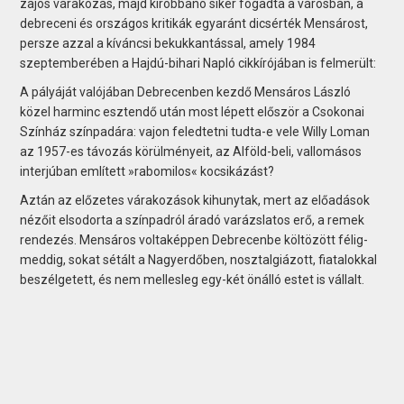
zajos várakozás, majd kirobbanó siker fogadta a városban, a
debreceni és országos kritikák egyaránt dicsérték Mensárost,
persze azzal a kíváncsi bekukkantással, amely 1984
szeptemberében a Hajdú-bihari Napló cikkírójában is felmerült:
A pályáját valójában Debrecenben kezdő Mensáros László
közel harminc esztendő után most lépett először a Csokonai
Színház színpadára: vajon feledtetni tudta-e vele Willy Loman
az 1957-es távozás körülményeit, az Alföld-beli, vallomásos
interjúban említett »rabomilos« kocsikázást?
Aztán az előzetes várakozások kihunytak, mert az előadások
nézőit elsodorta a színpadról áradó varázslatos erő, a remek
rendezés. Mensáros voltaképpen Debrecenbe költözött félig-
meddig, sokat sétált a Nagyerdőben, nosztalgiázott, fiatalokkal
beszélgetett, és nem mellesleg egy-két önálló estet is vállalt.