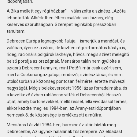
időpontjában.
A Bika mellett egy régi házban” – válaszolta a színész. „Azóta
lebontották. Albérletben éltem családosan, bizony, elég
keserves szorultságban. Szerepet leginkább presszóban
tanultam.
Debrecen Európa legnagyobb faluja – ismerjük a mondást, és
valóban, ilyen ez a város, de közben régi református bástya is,
rideg, racionális polgárok lakhelye, hűvös, mégis szívet melegítő
belső portája az országnak. Mensáros talán nem gyűlölte a
szigorú Debrecent annyira, mint Petőfi, már csak azért sem,
mert a Csokonai igazgatója, rendezői, színésztársai, és nem
utolsósorban a közönség pontosan felmérte, értette művészi
nagyságát. Mégis belekeveredett 1956 lázas forradalmába, és
a következő évben rabláncon vitték el Debrecenből. Hosszú
útját, amely börtönévekkel, mellőzéssel, lelki vívódással terhes,
ekkor kezdte meg, és 1984-ben, az Arany-est időpontjában
nemcsak ő, de közönsége is emlékezett a múltra.
Mensáros Lászlót 1984-ben, harminc év után hívták meg
Debrecenbe, Az ügynök halálának főszerepére. Az előadást