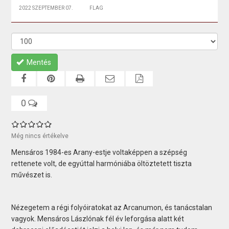
2022 SZEPTEMBER 07.
FLAG
Mentés
0
Még nincs értékelve
Mensáros 1984-es Arany-estje voltaképpen a szépség
rettenete volt, de egyúttal harmóniába öltöztetett tiszta
művészet is.
Nézegetem a régi folyóiratokat az Arcanumon, és tanácstalan
vagyok. Mensáros Lászlónak fél év leforgása alatt két