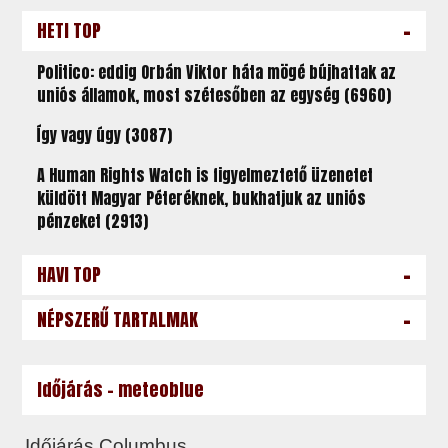
-
HETI TOP
Politico: eddig Orbán Viktor háta mögé bújhattak az
uniós államok, most szétesőben az egység (6960)
Így vagy úgy (3087)
A Human Rights Watch is figyelmeztető üzenetet
küldött Magyar Péteréknek, bukhatjuk az uniós
pénzeket (2913)
-
HAVI TOP
-
NÉPSZERŰ TARTALMAK
Időjárás - meteoblue