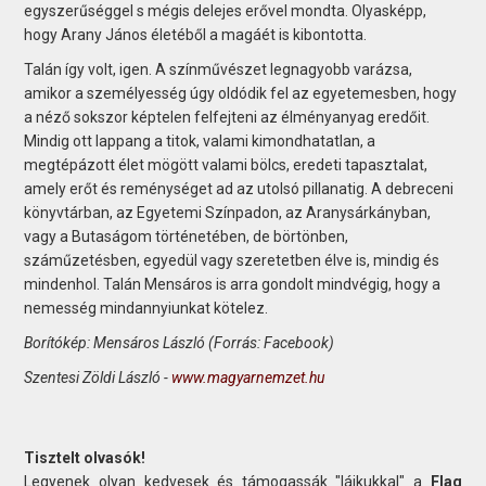
egyszerűséggel s mégis delejes erővel mondta. Olyasképp,
hogy Arany János életéből a magáét is kibontotta.
Talán így volt, igen. A színművészet legnagyobb varázsa,
amikor a személyesség úgy oldódik fel az egyetemesben, hogy
a néző sokszor képtelen felfejteni az élményanyag eredőit.
Mindig ott lappang a titok, valami kimondhatatlan, a
megtépázott élet mögött valami bölcs, eredeti tapasztalat,
amely erőt és reménységet ad az utolsó pillanatig. A debreceni
könyvtárban, az Egyetemi Színpadon, az Aranysárkányban,
vagy a Butaságom történetében, de börtönben,
száműzetésben, egyedül vagy szeretetben élve is, mindig és
mindenhol. Talán Mensáros is arra gondolt mindvégig, hogy a
nemesség mindannyiunkat kötelez.
Borítókép: Mensáros László (Forrás: Facebook)
Szentesi Zöldi László -
www.magyarnemzet.hu
Tisztelt olvasók!
Legyenek olyan kedvesek és támogassák "lájkukkal" a
Flag