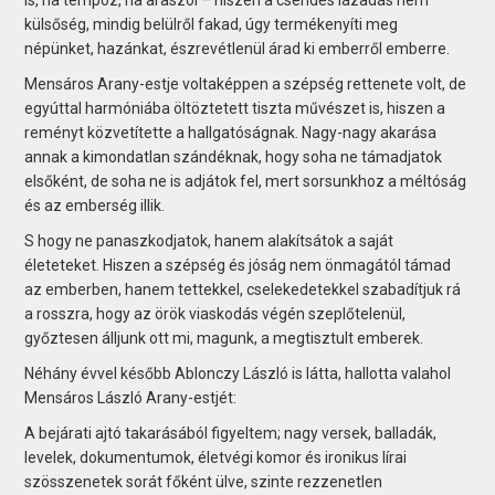
külsőség, mindig belülről fakad, úgy termékenyíti meg
népünket, hazánkat, észrevétlenül árad ki emberről emberre.
Mensáros Arany-estje voltaképpen a szépség rettenete volt, de
egyúttal harmóniába öltöztetett tiszta művészet is, hiszen a
reményt közvetítette a hallgatóságnak. Nagy-nagy akarása
annak a kimondatlan szándéknak, hogy soha ne támadjatok
elsőként, de soha ne is adjátok fel, mert sorsunkhoz a méltóság
és az emberség illik.
S hogy ne panaszkodjatok, hanem alakítsátok a saját
életeteket. Hiszen a szépség és jóság nem önmagától támad
az emberben, hanem tettekkel, cselekedetekkel szabadítjuk rá
a rosszra, hogy az örök viaskodás végén szeplőtelenül,
győztesen álljunk ott mi, magunk, a megtisztult emberek.
Néhány évvel később Ablonczy László is látta, hallotta valahol
Mensáros László Arany-estjét:
A bejárati ajtó takarásából figyeltem; nagy versek, balladák,
levelek, dokumentumok, életvégi komor és ironikus lírai
szösszenetek sorát főként ülve, szinte rezzenetlen