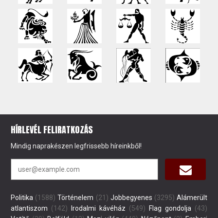
HÍRLEVÉL FELIRATKOZÁS
Mindig naprakészen legfrissebb híreinkből!
Politika
(1588)
Történelem
(21)
Jobbegyenes
(3295)
Alámerült
atlantiszom
(142)
Irodalmi kávéház
(549)
Flag gondolja
(43)