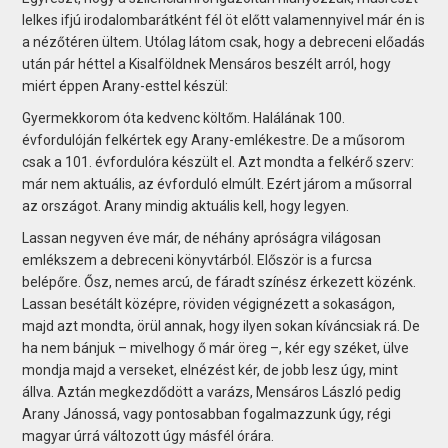
lelkes ifjú irodalombarátként fél öt előtt valamennyivel már én is
a nézőtéren ültem. Utólag látom csak, hogy a debreceni előadás
után pár héttel a Kisalföldnek Mensáros beszélt arról, hogy
miért éppen Arany-esttel készül:
Gyermekkorom óta kedvenc költőm. Halálának 100.
évfordulóján felkértek egy Arany-emlékestre. De a műsorom
csak a 101. évfordulóra készült el. Azt mondta a felkérő szerv:
már nem aktuális, az évforduló elmúlt. Ezért járom a műsorral
az országot. Arany mindig aktuális kell, hogy legyen.
Lassan negyven éve már, de néhány apróságra világosan
emlékszem a debreceni könyvtárból. Először is a furcsa
belépőre. Ősz, nemes arcú, de fáradt színész érkezett közénk.
Lassan besétált középre, röviden végignézett a sokaságon,
majd azt mondta, örül annak, hogy ilyen sokan kíváncsiak rá. De
ha nem bánjuk – mivelhogy ő már öreg –, kér egy széket, ülve
mondja majd a verseket, elnézést kér, de jobb lesz úgy, mint
állva. Aztán megkezdődött a varázs, Mensáros László pedig
Arany Jánossá, vagy pontosabban fogalmazzunk úgy, régi
magyar úrrá változott úgy másfél órára.