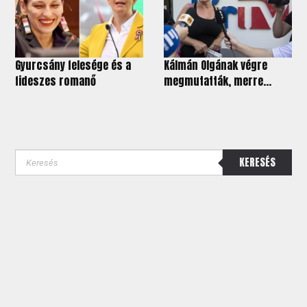
Gyurcsány felesége és a
Kálmán Olgának végre
fideszes romanő
megmutatták, merre...
KERESÉS