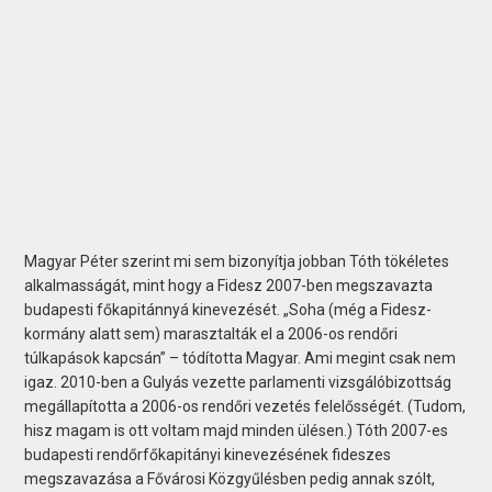
Magyar Péter szerint mi sem bizonyítja jobban Tóth tökéletes
alkalmasságát, mint hogy a Fidesz 2007-ben megszavazta
budapesti főkapitánnyá kinevezését. „Soha (még a Fidesz-
kormány alatt sem) marasztalták el a 2006-os rendőri
túlkapások kapcsán” – tódította Magyar. Ami megint csak nem
igaz. 2010-ben a Gulyás vezette parlamenti vizsgálóbizottság
megállapította a 2006-os rendőri vezetés felelősségét. (Tudom,
hisz magam is ott voltam majd minden ülésen.) Tóth 2007-es
budapesti rendőrfőkapitányi kinevezésének fideszes
megszavazása a Fővárosi Közgyűlésben pedig annak szólt,