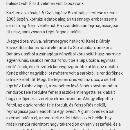
baleset volt. Értsd: véletlen volt, lapozzunk.
Közben a valóság? A Civil Jogász Bizottság jelentése szerint
2006 őszén, kórházi adatok alapján tizennégy ember szeme
sérült meg. Nem véletlenül. Ha szándékosan fejmagasságban
tüzelsz, sanszosan a fejet fogod eltalálni.
„Negyed óra múlva, háromnegyed hét körül Kenéz Károly
kávézótulajdonos hazafelé tartott a Síp utcában, amikor a
Dohány utcából a zsinagóga irányából körülbelül húsz-harminc
egyenruhás, sisakos rendőr fordult be a Síp utcába, egymás
mellé álltak, és elkezdtek könnygázgránátokat lőni az utcába.
Kenéz ekkor nagyjából öt méterre volt a saroktól, a rendőröknek
látniuk kellett őt. Mögötte teljesen üres volt az utca, a sértett
egy ház falához lapult, a zsebében lévő fehér konyharuhát a
rendőrök felé fordulva fehér zászlóként lengette, és kiabált
hogy ne lőjenek, szeretne elmenni onnan. Ahogy ellépett a
faltól, az egyik rendőr felé fordult, és felszólítás nélkül,
fejmagasságban leadott rá egy lövést. A gumilövedék a bal
szemét találta el, azonnal elkezdett dőlni a vér belőle. Egy
másik rendőr ráordított hogy takarodjon onnan visszafelé, és a