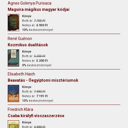
Agnes Golenya Purisaca
Maguira mágikus magyar kódjai
Könyv
Bolti ár:
7 700 Ft
Netes ár:
6 930 Ft
10%
kedvezménnyel
René Guénon
Kozmikus dualitások
Könyv
Bolti ár:
5 200 Ft
Netes ár:
5 200 Ft
0%
kedvezménnyel
Elisabeth Haich
Beavatás - Óegyiptomi misztériumok
Könyv
Bolti ár:
7 990 Ft
Netes ár:
7 191 Ft
10%
kedvezménnyel
Friedrich Klára
Csaba királyfi visszaszerzése
Könyv
Bolti ár:
3 999 Ft