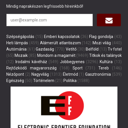
Mindig naprakészen legfrissebb híreinkből!
Szépségápolás
(15)
Emberi kapcsolatok
(36)
Flag gondolja
(43)
Heti lámpás
(459)
Alámerült atlantiszom
(142)
Mozi világ
(440)
Autómánia
(61)
Gazdaság
(770)
Vetítő
(30)
Belföld
(13)
Tv fotel
(65)
Mozaik
(85)
Mondom a magamét
(9469)
Titkok és talányok
(12)
Irodalmi kávéház
(549)
Jobbegyenes
(3296)
Kultúra
(13)
Rejtőzködő magyarország
(168)
Sport
(731)
Tereb
(146)
Nézőpont
(2)
Nagyvilág
(1313)
Életmód
(1)
Gasztronómia
(539)
Egészség
(50)
Történelem
(21)
Politika
(1588)