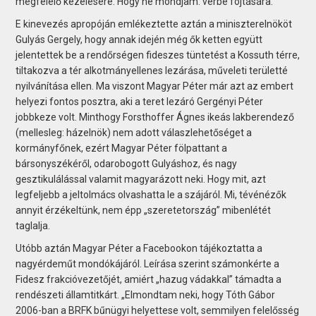
megfelelő kezelésére. Hogy ne mondjam: vérbe fojtására.
E kinevezés apropóján emlékeztette aztán a miniszterelnököt
Gulyás Gergely, hogy annak idején még ők ketten együtt
jelentettek be a rendőrségen fideszes tüntetést a Kossuth térre,
tiltakozva a tér alkotmányellenes lezárása, műveleti területté
nyilvánítása ellen. Ma viszont Magyar Péter már azt az embert
helyezi fontos posztra, aki a teret lezáró Gergényi Péter
jobbkeze volt. Minthogy Forsthoffer Ágnes ikeás lakberendező
(mellesleg: házelnök) nem adott válaszlehetőséget a
kormányfőnek, ezért Magyar Péter fölpattant a
bársonyszékéről, odarobogott Gulyáshoz, és nagy
gesztikulálással valamit magyarázott neki. Hogy mit, azt
legfeljebb a jeltolmács olvashatta le a szájáról. Mi, tévénézők
annyit érzékeltünk, nem épp „szeretetország” mibenlétét
taglalja.
Utóbb aztán Magyar Péter a Facebookon tájékoztatta a
nagyérdeműt mondókájáról. Leírása szerint számonkérte a
Fidesz frakcióvezetőjét, amiért „hazug vádakkal” támadta a
rendészeti államtitkárt. „Elmondtam neki, hogy Tóth Gábor
2006-ban a BRFK bűnügyi helyettese volt, semmilyen felelősség