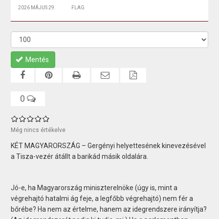
2026 MÁJUS 29.
FLAG
Mentés
0
Még nincs értékelve
KÉT MAGYARORSZÁG – Gergényi helyettesének kinevezésével
a Tisza-vezér átállt a barikád másik oldalára.
Jó-e, ha Magyarország miniszterelnöke (úgy is, mint a
végrehajtó hatalmi ág feje, a legfőbb végrehajtó) nem fér a
bőrébe? Ha nem az értelme, hanem az idegrendszere irányítja?