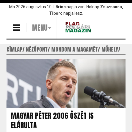
Ugrás
Ma 2026 augusztus 10.
Lőrinc
napja van. Holnap
Zsuzsanna,
a
Tiborc
napja lesz.
tartalomra
MENU
CÍMLAP
NÉZŐPONT
MONDOM A MAGAMÉT
MŰHELY
MAGYAR PÉTER 2006 ŐSZÉT IS
ELÁRULTA