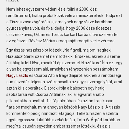
Nem lehet egyszerre védeni és elítélni a 2006. őszi
rendőrterrort, hiába próbálkozik vele a miniszterelnök. Tudja ezt
a Tisza szavazógárdája is, amelynek nagy része korábban
gyurcsányista volt, és fixa ideája, hogy 2006 ősze fideszes
összeesküvés, Orbán és Toroczkai kart karba öltve szervezte
az egészet, Révész Máriusz meg saját magát verte véresre.
Egy tiszás hozzászólót idézek: „Na figyelj, majom, segítek!
Hazudsz! Senki szemét nem lőtték ki. Érdekes, akinek a szeme
állítólag ki lett lőve, mindkét ép szemmel él azóta is.” Írta ezt egy
olyan bejegyzésem alá, amelyben tényszerűen beszámoltam
Nagy László
és Csorba Attila tragédiájáról, akiknek a rendőrségi
gumilövedék teljesen szétroncsolta az egyik szemgolyóját, amit
aztán ki is operáltak. E sorok írója a balesetin egy hétig
szobatársa volt Csorba Attilának, aki a legváratlanabb
pillanatokban üvöltött fel fájdalmában, és aztán tragikusan
fiatalon meghalt, mint ahogyan később Nagy László is. A tiszás
kommentelő pedig mindezt letagadja. Teheti, hiszen a szekta
egyik legrosszindulatúbb szekértolója, Tóta W. Árpád korábban
megírta: csupán egyetlen ember szemét lőtték ki, és az is