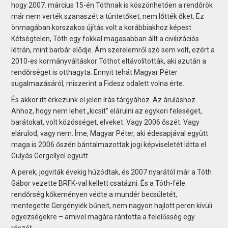
hogy 2007. március 15-én Tóthnak is köszönhetően a rendőrök
már nem verték szanaszét a tüntetőket, nem lőtték őket. Ez
önmagában korszakos újítás volt a korábbiakhoz képest.
Kétségtelen, Tóth egy fokkal magasabban állt a civilizációs
létrán, mint barbár elődje. Ám szerelemről szó sem volt, ezért a
2010-es kormányváltáskor Tóthot eltávolították, aki azután a
rendőrséget is otthagyta. Ennyit tehát Magyar Péter
sugalmazásáról, miszerint a Fidesz odalett volna érte.
És akkor itt érkezünk el jelen írás tárgyához. Az áruláshoz.
Ahhoz, hogy nem lehet „kicsit” elárulni az egykori feleséget,
barátokat, volt közösséget, elveket. Vagy 2006 őszét. Vagy
elárulod, vagy nem. Íme, Magyar Péter, aki édesapjával együtt
maga is 2006 őszén bántalmazottak jogi képviseletét látta el
Gulyás Gergellyel együtt.
A perek, jogviták évekig húzódtak, és 2007 nyarától már a Tóth
Gábor vezette BRFK-val kellett csatázni. És a ­Tóth-féle
rendőrség kőkeményen védte a mundér becsületét,
mentegette Gergé­nyiék bűneit, nem nagyon hajlott peren kívüli
egyez­ségekre – amivel magára rántotta a felelősség egy
részét.