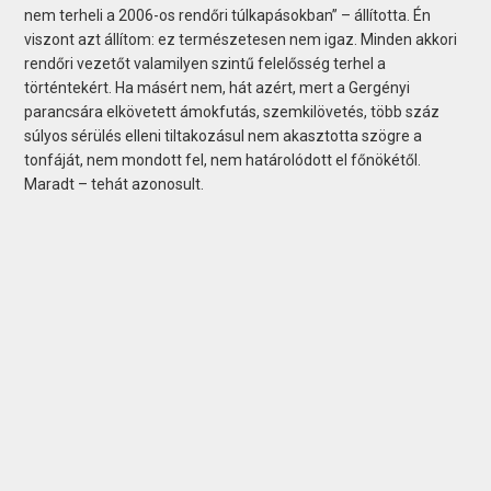
nem terheli a 2006-os rendőri túlkapásokban” – állította. Én
viszont azt állítom: ez természetesen nem igaz. Minden akkori
rendőri vezetőt valamilyen szintű felelősség terhel a
történtekért. Ha másért nem, hát azért, mert a Gergényi
parancsára elkövetett ámokfutás, szemkilövetés, több száz
súlyos sérülés elleni tiltakozásul nem akasztotta szögre a
tonfáját, nem mondott fel, nem határolódott el főnökétől.
Maradt – tehát azonosult.