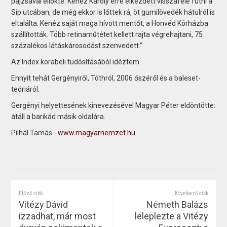
pajzsával ellökte. Kenéz Károly erre elkezdett visszafelé futni a
Síp utcában, de még ekkor is lőttek rá, öt gumilövedék hátulról is
eltalálta. Kenéz saját maga hívott mentőt, a Honvéd Kórházba
szállították. Több retinaműtétet kellett rajta végrehajtani, 75
százalékos látáskárosodást szenvedett.”
Az Index korabeli tudósításából idéztem.
Ennyit tehát Gergényiről, Tóthról, 2006 őszéről és a baleset-
teóriáról.
Gergényi helyettesének kinevezésével Magyar Péter eldöntötte:
átáll a barikád másik oldalára.
Pilhál Tamás -
www.magyarnemzet.hu
Előző cikk
Következő cikk
Vitézy Dávid
Németh Balázs
izzadhat, már most
leleplezte a Vitézy