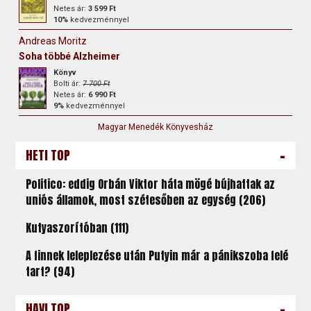
Netes ár:
3 599 Ft
10%
kedvezménnyel
Andreas Moritz
Soha többé Alzheimer
Könyv
Bolti ár:
7 700 Ft
Netes ár:
6 990 Ft
9%
kedvezménnyel
Magyar Menedék Könyvesház
-
HETI TOP
Politico: eddig Orbán Viktor háta mögé bújhattak az
uniós államok, most szétesőben az egység (206)
Kutyaszorítóban (111)
A finnek leleplezése után Putyin már a pánikszoba felé
tart? (94)
-
HAVI TOP