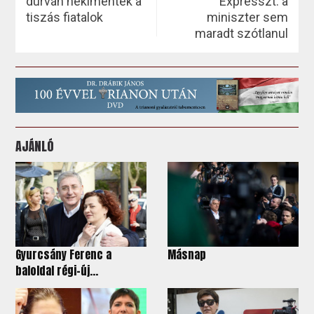
durván nekimentek a
Expresszt: a
tiszás fiatalok
miniszter sem
maradt szótlanul
AJÁNLÓ
Gyurcsány Ferenc a
Másnap
baloldal régi-új...