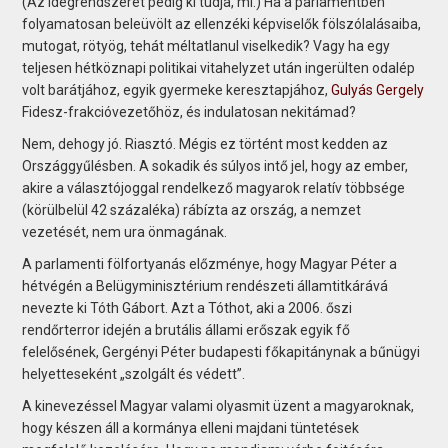
(Az idegrendszerét pedig ki tudja, mi.) Ha a parlamentben
folyamatosan beleüvölt az ellenzéki képviselők fölszólalásaiba,
mutogat, rötyög, tehát méltatlanul viselkedik? Vagy ha egy
teljesen hétköznapi politikai vitahelyzet után ingerülten odalép
volt barátjához, egyik gyermeke keresztapjához,
Gulyás Gergely
Fidesz-frakcióvezetőhöz, és indulatosan nekitámad?
Nem, dehogy jó. Riasztó. Mégis ez történt most kedden az
Országgyűlésben. A sokadik és súlyos intő jel, hogy az ember,
akire a választójoggal rendelkező magyarok relatív többsége
(körülbelül 42 százaléka) rábízta az ország, a nemzet
vezetését, nem ura önmagának.
A parlamenti fölfortyanás előzménye, hogy Magyar Péter a
hétvégén a Belügyminiszté­rium rendészeti államtitkárává
nevezte ki Tóth Gábort. Azt a Tóthot, aki a 2006. őszi
rendőrterror idején a brutális állami erőszak egyik fő
felelősének, Gergényi Péter budapesti főkapitánynak a bűnügyi
helyetteseként „szolgált és védett”.
A kinevezéssel Magyar valami olyasmit üzent a magyaroknak,
hogy készen áll a kormánya elleni majdani tüntetések