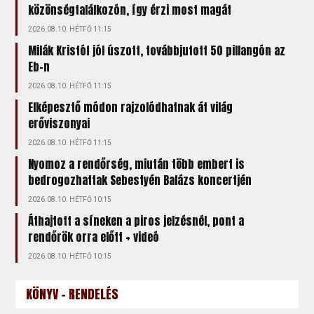
közönségtalálkozón, így érzi most magát
2026.08.10. HÉTFŐ 11:15
Milák Kristóf jól úszott, továbbjutott 50 pillangón az
Eb-n
2026.08.10. HÉTFŐ 11:15
Elképesztő módon rajzolódhatnak át világ
erőviszonyai
2026.08.10. HÉTFŐ 11:15
Nyomoz a rendőrség, miután több embert is
bedrogozhattak Sebestyén Balázs koncertjén
2026.08.10. HÉTFŐ 10:15
Áthajtott a síneken a piros jelzésnél, pont a
rendőrök orra előtt + videó
2026.08.10. HÉTFŐ 10:15
KÖNYV - RENDELÉS