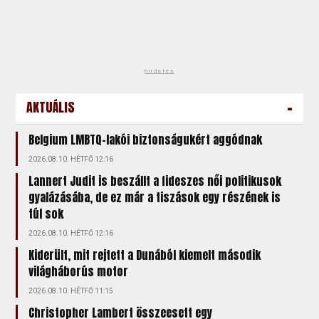
hirdetés
-
AKTUÁLIS
Belgium LMBTQ-lakói biztonságukért aggódnak
2026.08.10. HÉTFŐ 12:16
Lannert Judit is beszállt a fideszes női politikusok
gyalázásába, de ez már a tiszások egy részének is
túl sok
2026.08.10. HÉTFŐ 12:16
Kiderült, mit rejtett a Dunából kiemelt második
világháborús motor
2026.08.10. HÉTFŐ 11:15
Christopher Lambert összeesett egy