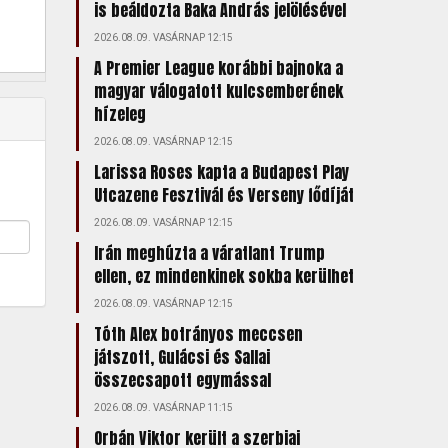
is beáldozta Baka András jelölésével
2026.08.09. VASÁRNAP 12:15
A Premier League korábbi bajnoka a
magyar válogatott kulcsemberének
hízeleg
2026.08.09. VASÁRNAP 12:15
Larissa Roses kapta a Budapest Play
Utcazene Fesztivál és Verseny fődíját
2026.08.09. VASÁRNAP 12:15
Irán meghúzta a váratlant Trump
ellen, ez mindenkinek sokba kerülhet
2026.08.09. VASÁRNAP 12:15
Tóth Alex botrányos meccsen
játszott, Gulácsi és Sallai
összecsapott egymással
2026.08.09. VASÁRNAP 11:15
Orbán Viktor került a szerbiai