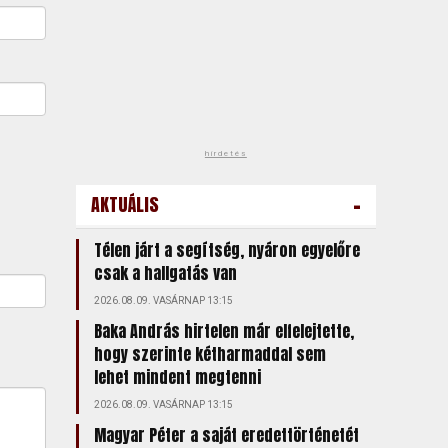
hirdetés
-
AKTUÁLIS
Télen járt a segítség, nyáron egyelőre
csak a hallgatás van
2026.08.09. VASÁRNAP 13:15
Baka András hirtelen már elfelejtette,
hogy szerinte kétharmaddal sem
lehet mindent megtenni
2026.08.09. VASÁRNAP 13:15
Magyar Péter a saját eredettörténetét