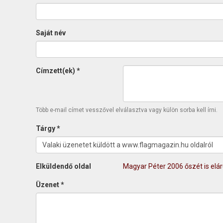
Saját név
Címzett(ek)
*
Több e-mail címet vesszővel elválasztva vagy külön sorba kell írni.
Tárgy
*
Elküldendő oldal
Magyar Péter 2006 őszét is elár
Üzenet
*