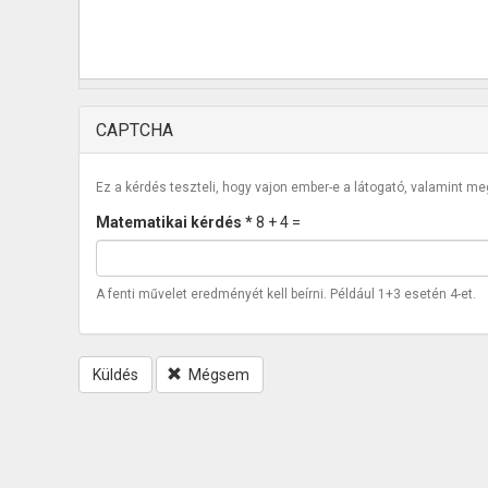
CAPTCHA
Ez a kérdés teszteli, hogy vajon ember-e a látogató, valamint m
Matematikai kérdés
*
8 + 4 =
A fenti művelet eredményét kell beírni. Például 1+3 esetén 4-et.
Küldés
Mégsem