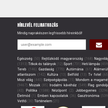
HÍRLEVÉL FELIRATKOZÁS
Mindig naprakészen legfrissebb híreinkből!
Egészség
(50)
Rejtőzködő magyarország
(168)
Nagyvilá
(1313)
Titkok és talányok
(12)
Sport
(731)
Heti lámpás
(459
Tereb
(146)
Gazdaság
(770)
Autómánia
(61)
Alámerül
atlantiszom
(142)
Kultúra
(13)
Belföld
(13)
Tv fotel
(65
Mozi világ
(440)
Szépségápolás
(15)
Mondom a magamé
(9467)
Mozaik
(85)
Irodalmi kávéház
(549)
Flag gondolj
(43)
Politika
(1588)
Nézőpont
(2)
Jobbegyenes
(3296
Életmód
(1)
Emberi kapcsolatok
(36)
Gasztronómia
(539
Vetítő
(30)
Történelem
(21)