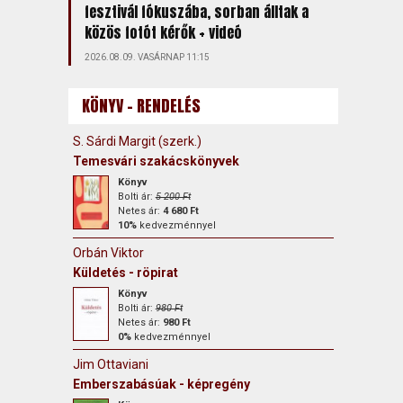
fesztivál fókuszába, sorban álltak a
közös fotót kérők + videó
2026.08.09. VASÁRNAP 11:15
KÖNYV - RENDELÉS
S. Sárdi Margit (szerk.)
Temesvári szakácskönyvek
Könyv
Bolti ár:
5 200 Ft
Netes ár:
4 680 Ft
10%
kedvezménnyel
Orbán Viktor
Küldetés - röpirat
Könyv
Bolti ár:
980 Ft
Netes ár:
980 Ft
0%
kedvezménnyel
Jim Ottaviani
Emberszabásúak - képregény