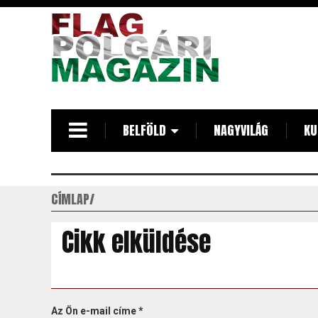
Ugrás
a
tartalomra
BELFÖLD
NAGYVILÁG
KU
CÍMLAP
Cikk elküldése
Az Ön e-mail címe
*