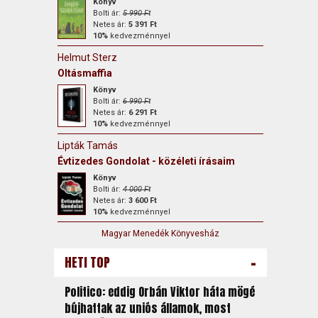
Könyv
Bolti ár:
5 990 Ft
Netes ár:
5 391 Ft
10%
kedvezménnyel
Helmut Sterz
Oltásmaffia
Könyv
Bolti ár:
6 990 Ft
Netes ár:
6 291 Ft
10%
kedvezménnyel
Lipták Tamás
Évtizedes Gondolat - közéleti írásaim
Könyv
Bolti ár:
4 000 Ft
Netes ár:
3 600 Ft
10%
kedvezménnyel
Magyar Menedék Könyvesház
-
HETI TOP
Politico: eddig Orbán Viktor háta mögé
bújhattak az uniós államok, most