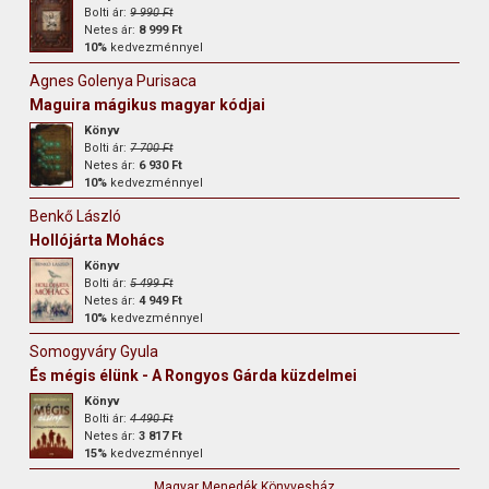
Bolti ár:
9 990 Ft
Netes ár:
8 999 Ft
10%
kedvezménnyel
Agnes Golenya Purisaca
Maguira mágikus magyar kódjai
Könyv
Bolti ár:
7 700 Ft
Netes ár:
6 930 Ft
10%
kedvezménnyel
Benkő László
Hollójárta Mohács
Könyv
Bolti ár:
5 499 Ft
Netes ár:
4 949 Ft
10%
kedvezménnyel
Somogyváry Gyula
És mégis élünk - A Rongyos Gárda küzdelmei
Könyv
Bolti ár:
4 490 Ft
Netes ár:
3 817 Ft
15%
kedvezménnyel
Magyar Menedék Könyvesház