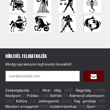
HÍRLEVÉL FELIRATKOZÁS
Mindig naprakészen legfrissebb híreinkből!
Szépségápolás
(15)
Mozi világ
(440)
Nagyvilág
(1313)
Nézőpont
(2)
Politika
(1588)
Belföld
(13)
Alámerült atlantiszom
(142)
Kultúra
(13)
Jobbegyenes
(3296)
Flag gondolja
(43)
Mondom a magamét
(9465)
Irodalmi kávéház
(549)
Sport
(731)