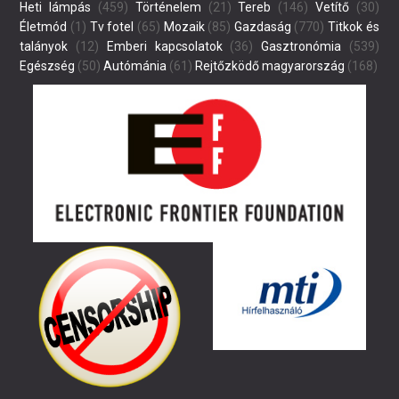
Heti lámpás
(459)
Történelem
(21)
Tereb
(146)
Vetítő
(30)
Életmód
(1)
Tv fotel
(65)
Mozaik
(85)
Gazdaság
(770)
Titkok és
talányok
(12)
Emberi kapcsolatok
(36)
Gasztronómia
(539)
Egészség
(50)
Autómánia
(61)
Rejtőzködő magyarország
(168)