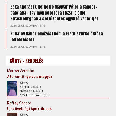
Baka Andrást ültetné be Magyar Péter a Sándor-
palotába – így mentette fel a Tisza jelöltje
Strasbourgban a sortűzperek egyik fő vádlottját
2026.08.08. SZOMBAT 13:15
Kubatov Gábor elnézést kért a Fradi-szurkolóktól a
félreértésért
2026.08.08. SZOMBAT 13:15
KÖNYV - RENDELÉS
Marton Veronika
A teremtő nyelve a magyar
Könyv
Bolti ár:
7 500 Ft
Netes ár:
6 750 Ft
10%
kedvezménnyel
Raffay Sándor
Újszövetségi Apokrifusok
Könyv