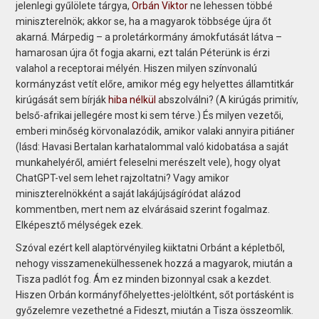
jelenlegi gyűlölete tárgya,
Orbán Viktor
ne lehessen többé
miniszterelnök; akkor se, ha a magyarok többsége újra őt
akarná. Márpedig – a proletárkormány ámokfutását látva –
hamarosan újra őt fogja akarni, ezt talán Péterünk is érzi
valahol a receptorai mélyén. Hiszen milyen színvonalú
kormányzást vetít előre, amikor még egy helyettes államtitkár
kirúgását sem bírják
hiba nélkül
abszolválni? (A kirúgás primitív,
belső-afrikai jellegére most ki sem térve.) És milyen vezetői,
emberi minőség körvonalazódik, amikor valaki annyira pitiáner
(lásd: Havasi Bertalan karhatalommal való kidobatása a saját
munkahelyéről, amiért feleselni merészelt vele), hogy olyat
ChatGPT-vel sem lehet rajzoltatni? Vagy amikor
miniszterelnökként a saját lakájújságíródat alázod
kommentben, mert nem az elvárásaid szerint fogalmaz.
Elképesztő mélységek ezek.
Szóval ezért kell alaptörvényileg kiiktatni Orbánt a képletből,
nehogy visszamenekülhessenek hozzá a magyarok, miután a
Tisza padlót fog. Ám ez minden bizonnyal csak a kezdet.
Hiszen Orbán kormányfőhelyettes-jelöltként, sőt portásként is
győzelemre vezethetné a Fideszt, miután a Tisza összeomlik.