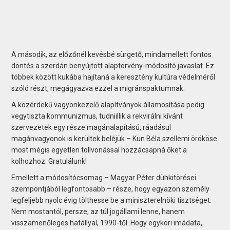
A második, az előzőnél kevésbé sürgető, mindamellett fontos
döntés a szerdán benyújtott alaptörvény-módosító javaslat. Ez
többek között kukába hajítaná a keresztény kultúra védelméről
szóló részt, megágyazva ezzel a migránspaktumnak.
A közérdekű vagyonkezelő alapítványok államosítása pedig
vegytiszta kommunizmus, tudniillik a rekvirálni kívánt
szervezetek egy része magánalapítású, ráadásul
magánvagyonok is kerültek beléjük – Kun Béla szellemi örököse
most mégis egyetlen tollvonással hozzácsapná őket a
kolhozhoz. Gratulálunk!
Emellett a módosítócsomag – Magyar Péter dühkitörései
szempontjából legfontosabb – része, hogy egyazon személy
legfeljebb nyolc évig tölthesse be a miniszterelnöki tisztséget.
Nem mostantól, persze, az túl jogállami lenne, hanem
visszamenőleges hatállyal, 1990-től. Hogy egykori imádata,