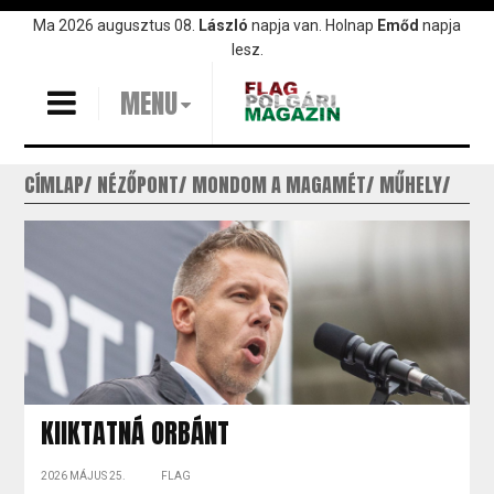
Ugrás
Ma 2026 augusztus 08.
László
napja van. Holnap
Emőd
napja
a
lesz.
tartalomra
MENU
CÍMLAP
NÉZŐPONT
MONDOM A MAGAMÉT
MŰHELY
KIIKTATNÁ ORBÁNT
2026 MÁJUS 25.
FLAG