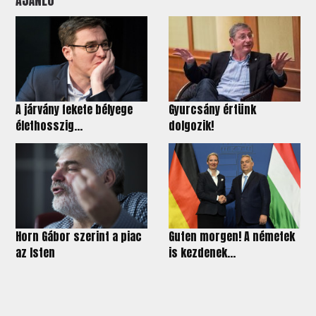
AJÁNLÓ
A járvány fekete bélyege
Gyurcsány értünk
élethosszig...
dolgozik!
Horn Gábor szerint a piac
Guten morgen! A németek
az Isten
is kezdenek...