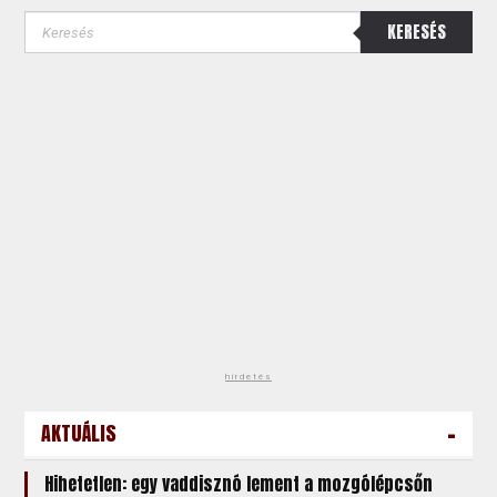
KERESÉS
hirdetés
-
AKTUÁLIS
Hihetetlen: egy vaddisznó lement a mozgólépcsőn