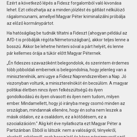
Ezért a következő lépés a Fidesz forgalomból való kivonása
lehet. Ezt célozhatja az a minden jóízlést és gátlást nélkülöző
rágalomcunami, amellyel Magyar Péter kriminalizálni próbálja
az előző kormánypártot.
Ha hatóságilag be tudnák tiltatni a Fideszt (ahogyan például az
AfD-t is próbálják régóta Németországban), akkor teljes lenne a
bosszú. Akkor be lehetne hinteni sóval a párt helyét, és lenne
pár kellemes órája a tükör előtt Magyar Péternek.
„Én fideszes szavazóként belegondolok, és szerintem érdemes
több jobboldali embernek is belegondolnia, hogy jelenleg van a
miniszterelnök, ami ugye a Fidesz Naprendszerében a Nap. Jó
viszonyban voltunk, a miniszterelnököt én becsülöm. A magyar
politikai életben nincs ilyen felkészültségű és ilyen
gondolkodású és ilyen olvasott és ilyen nem tudom, milyen
ember. Mindamellett, hogy jó irányba megy csomó minden az
országban, mindannak ellenére, hogy én soha nem leszek a
másik oldalon, ez a családom, ez a kötődésem, ez a
szocializációm.” Alig két éve nyilatkozta ezt Magyar Péter a
Partizánban. Ebből is látszik: nem a valóságról, tényekről,
elvekről, erkölcsről, csak bosszúról és kóros nárcizmusról szól