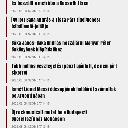
és beszállt a metróba a Kossuth téren
2026.08.08. SZOMBAT 14:15
Így lett Baka András a Tisza Párt (ideiglenes)
bábállamfő-jelöltje
2026.08.08. SZOMBAT 14:15
Bóka János: Baka András hozzájárul Magyar Péter
önkényének kiépítéséhez
2026.08.08. SZOMBAT 14:15
Több milliós vesztegetési pénzt ajánlott, de nem járt
sikerrel
2026.08.08. SZOMBAT 14:15
Ismét Lionel Messi édesapjának haláláról számoltak
be Argentínában
2026.08.08. SZOMBAT 14:15
Új rockmusicalt mutat be a Budapesti
Operettszínház Mohácson
2026.08.08. SZOMBAT 13:15