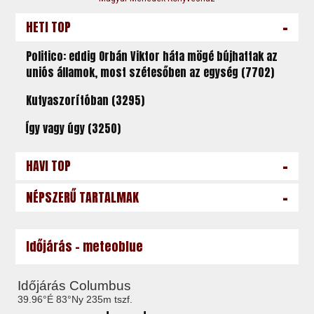
-
HETI TOP
Politico: eddig Orbán Viktor háta mögé bújhattak az
uniós államok, most szétesőben az egység (7702)
Kutyaszorítóban (3295)
Így vagy úgy (3250)
-
HAVI TOP
-
NÉPSZERŰ TARTALMAK
Időjárás - meteoblue