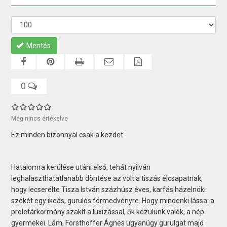
Mentés
0
Még nincs értékelve
Ez minden bizonnyal csak a kezdet.
Hatalomra kerülése utáni első, tehát nyilván
leghalaszthatatlanabb döntése az volt a tiszás élcsapatnak,
hogy lecserélte Tisza István százhúsz éves, karfás házelnöki
székét egy ikeás, gurulós förmedvényre. Hogy mindenki lássa: a
proletárkormány szakít a luxizással, ők közülünk valók, a nép
gyermekei. Lám, Forsthoffer Ágnes ugyanúgy gurulgat majd