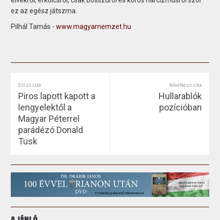
ez az egész játszma.
Pilhál Tamás -
www.magyarnemzet.hu
Előző cikk
Következő cikk
Piros lapott kapott a
Hullarablók
lengyelektől a
pozícióban
Magyar Péterrel
parádézó Donald
Tusk