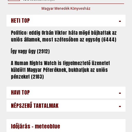
Magyar Menedék Könyvesház
-
HETI TOP
Politico: eddig Orbán Viktor háta mögé bújhattak az
uniós államok, most szétesőben az egység (6444)
Így vagy úgy (2912)
A Human Rights Watch is figyelmeztető üzenetet
küldött Magyar Péteréknek, bukhatjuk az uniós
pénzeket (2103)
-
HAVI TOP
-
NÉPSZERŰ TARTALMAK
Időjárás - meteoblue