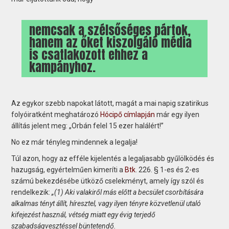
nemcsak a szélsőséges pártok,
hanem az őket kiszolgáló média
is csatlakozott ehhez a
kampányhoz.
Az egykor szebb napokat látott, magát a mai napig szatirikus
folyóiratként meghatározó
Hócipő címlapján
már egy ilyen
állítás jelent meg: „Orbán felel 15 ezer halálért!”
No ez már tényleg mindennek a legalja!
Túl azon, hogy az efféle kijelentés a legaljasabb gyűlölködés és
hazugság, egyértelműen kimeríti a
Btk
. 226. § 1-es és 2-es
számú bekezdésébe ütköző cselekményt, amely így szól és
rendelkezik:
„(1) Aki valakiről más előtt a becsület csorbítására
alkalmas tényt állít, híresztel, vagy ilyen tényre közvetlenül utaló
kifejezést használ, vétség miatt egy évig terjedő
szabadságvesztéssel büntetendő.