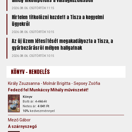
2026.08.06. CSÜTÖRTÖK 11:15
Hirtelen titkolózni kezdett a Tisza a kegyelmi
ügyekről
2026.08.06. CSÜTÖRTÖK 10:15
Az új üzem létesítését megakadályozta a Tisza, a
gyárbezárásról mélyen hallgatnak
2026.08.06. CSÜTÖRTÖK 10:15
KÖNYV - RENDELÉS
Király Zsuzsanna - Molnár Brigitta - Sepsey Zsófia
Fedezd fel Munkácsy Mihály művészetét!
Könyv
Bolti ár:
4 490 Ft
Netes ár:
4 041 Ft
10%
kedvezménnyel
Mező Gábor
A szárnyszegő