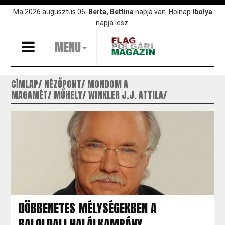
Ugrás
Ma 2026 augusztus 06.
Berta, Bettina
napja van. Holnap
Ibolya
a
napja lesz.
tartalomra
MENU
CÍMLAP
NÉZŐPONT
MONDOM A
MAGAMÉT
MŰHELY
WINKLER J.J. ATTILA
DÖBBENETES MÉLYSÉGEKBEN A
BALOLDALI HALÁLKAMPÁNY