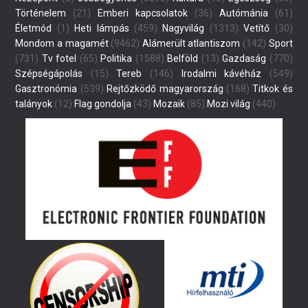
Történelem
(21)
Emberi kapcsolatok
(36)
Autómánia
(61)
Életmód
(1)
Heti lámpás
(459)
Nagyvilág
(1313)
Vetítő
(30)
Mondom a magamét
(9462)
Alámerült atlantiszom
(142)
Sport
(731)
Tv fotel
(65)
Politika
(1588)
Belföld
(13)
Gazdaság
(770)
Szépségápolás
(15)
Tereb
(146)
Irodalmi kávéház
(549)
Gasztronómia
(539)
Rejtőzködő magyarország
(168)
Titkok és
talányok
(12)
Flag gondolja
(43)
Mozaik
(85)
Mozi világ
(440)