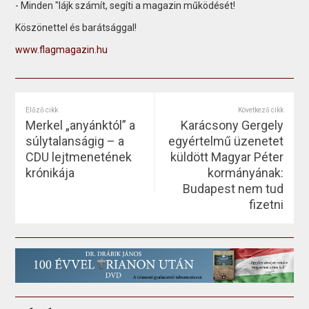
- Minden "lájk számít, segíti a magazin működését!
Köszönettel és barátsággal!
www.flagmagazin.hu
Előző cikk
Következő cikk
Merkel „anyánktól” a
Karácsony Gergely
súlytalanságig – a
egyértelmű üzenetet
CDU lejtmenetének
küldött Magyar Péter
krónikája
kormányának:
Budapest nem tud
fizetni