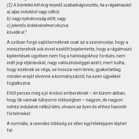
(2) A büntetés két évig terjedő szabadságvesztés, ha a rágalmazást
a) aljas indokból vagy célból,
b) nagy nyilvánosság előtt, vagy
c) jelentős érdeksérelmet okozva
követik el.”
A szóban forgó sajtóterméknek csak az a szerencséje, hogy a
miniszterelnök sok évvel ezelőtt bejelentette, hogy a rágalmazó
kijelentések ügyében nem fog a hatóságokhoz fordulni, nem
indít jogi eljárásokat, nagy valószínűséggel azért, mert tudta,
hogy ezeknek se vége, se hossza nem lenne, gyakorlatilag
minden erejét elvenné a kormányzástól, ha ezen ügyekkel
foglalkozna.
Ettől persze még a jó érzésű embereknek – én bízom abban,
hogy ők vannak túlnyomó többségben – nagyon, de nagyon
nehéz indulatok nélkül látni, olvasni az ilyen és ehhez hasonló
förtelmeket.
A normális, a csendes többség ez ellen egyféleképpen léphet
fel: