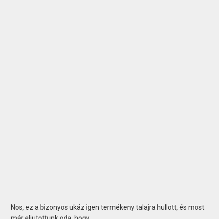
Nos, ez a bizonyos ukáz igen termékeny talajra hullott, és most
már eljutottunk oda, hogy