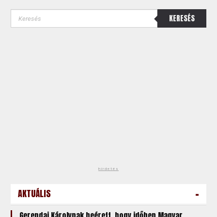
KERESÉS
hirdetés
-
AKTUÁLIS
Gerendai Károlynak beérett, hogy időben Magyar