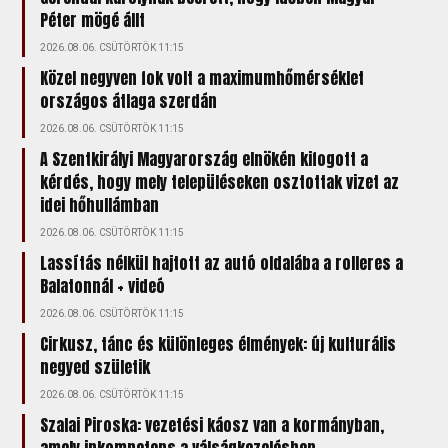
Péter mögé állt
2026.08.06. CSÜTÖRTÖK 11:15
Közel negyven fok volt a maximumhőmérséklet
országos átlaga szerdán
2026.08.06. CSÜTÖRTÖK 11:15
A Szentkirályi Magyarország elnökén kifogott a
kérdés, hogy mely településeken osztottak vizet az
idei hőhullámban
2026.08.06. CSÜTÖRTÖK 11:15
Lassítás nélkül hajtott az autó oldalába a rolleres a
Balatonnál + videó
2026.08.06. CSÜTÖRTÖK 11:15
Cirkusz, tánc és különleges élmények: új kulturális
negyed születik
2026.08.06. CSÜTÖRTÖK 11:15
Szalai Piroska: vezetési káosz van a kormányban,
amely inkompetens a válságkezelésben