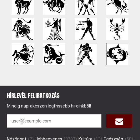
HÍRLEVÉL FELIRATKOZÁS
Mindig naprakészen legfrissebb híreinkből!
Nézőpont
(2)
Jobbegyenes
(3293)
Kultúra
(13)
Egészség
(50)