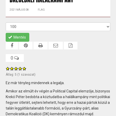
2021 MÁJUS 08.
FLAG
Mentés
0
Átlag:
5
(
1
szavazat)
Ez már tényleg mindennek a legalja.
Amikor az elmúlt év végén a Political Capital elemzője, bizonyos
Krekó Péter bedobta a köztudatba a halálkampány mint politikai
fegyver ötletét, sejteni lehetett, hogy erre a hazai pártok közül a
talán leggátlástalanabb formáció, a Gyurcsány-párt, alias
Demokratikus Koalíció (DK) keményen rámozdul majd.