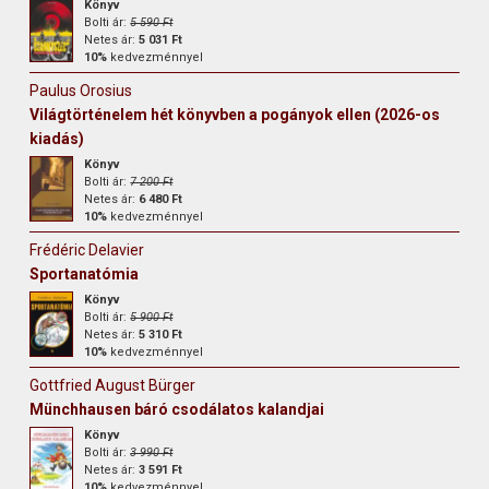
Könyv
Bolti ár:
5 590 Ft
Netes ár:
5 031 Ft
10%
kedvezménnyel
Paulus Orosius
Világtörténelem hét könyvben a pogányok ellen (2026-os
kiadás)
Könyv
Bolti ár:
7 200 Ft
Netes ár:
6 480 Ft
10%
kedvezménnyel
Frédéric Delavier
Sportanatómia
Könyv
Bolti ár:
5 900 Ft
Netes ár:
5 310 Ft
10%
kedvezménnyel
Gottfried August Bürger
Münchhausen báró csodálatos kalandjai
Könyv
Bolti ár:
3 990 Ft
Netes ár:
3 591 Ft
10%
kedvezménnyel