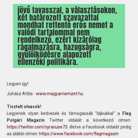
jövő tavasszal, a választásokon,
két határozott szavazattal
mondhat rettentő erős nemet a
valódi tartalommal nem
rendelkező, ezért kizárólag
rágalmazásra, hazugságra,
gyűlölködésre alapozott
ellenzéki politikára.
Legyen így!
Juhász Attila -
www.magyarnemzet.hu
Tisztelt olvasók!
Legyenek olyan kedvesek és támogassák "lájkukkal" a
Flag
Polgári Magazin
Twitter oldalát a következő címen:
https://twitter.com/syracuse73
. illetve a Facebook oldalát pedig
az alábbi címen:
https://www.facebook.com/flagmagazin