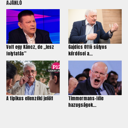
AJÁNLÓ
Volt egy Káncz, de „lesz
Gajdics Ottó súlyos
folytatás”
kérdései a...
A tipikus ellenzéki jelölt
Timmermans-féle
hazugságok...