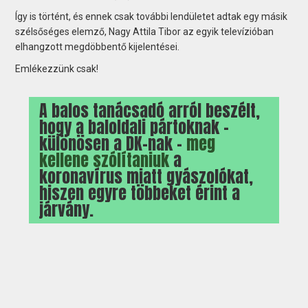
Így is történt, és ennek csak további lendületet adtak egy másik
szélsőséges elemző, Nagy Attila Tibor az egyik televízióban
elhangzott megdöbbentő kijelentései.
Emlékezzünk csak!
A balos tanácsadó arról beszélt,
hogy a baloldali pártoknak –
különösen a DK-nak –
meg
kellene szólítaniuk
a
koronavírus miatt gyászolókat,
hiszen egyre többeket érint a
járvány.