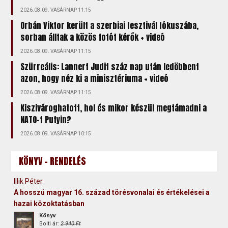
2026.08.09. VASÁRNAP 11:15
Orbán Viktor került a szerbiai fesztivál fókuszába,
sorban álltak a közös fotót kérők + videó
2026.08.09. VASÁRNAP 11:15
Szürreális: Lannert Judit száz nap után ledöbbent
azon, hogy néz ki a minisztériuma + videó
2026.08.09. VASÁRNAP 11:15
Kiszivároghatott, hol és mikor készül megtámadni a
NATO-t Putyin?
2026.08.09. VASÁRNAP 10:15
KÖNYV - RENDELÉS
Illik Péter
A hosszú magyar 16. század törésvonalai és értékelései a
hazai közoktatásban
Könyv
Bolti ár:
2 940 Ft