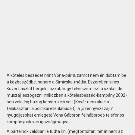
A köteles beszédet mint Vona-párhuzamot nem én dobtam be
a közbeszédbe, hanem a Simicska-média. Eszemben sincs
Kövér Lászlót hergelni azzal, hogy felveszem ezt a szálat, de
muszáj leszögezni: miközben a kötelesbeszéd-kampány 2002-
ben velejéig hazug konstrukció volt (Kövér nem akarta
felakasztani a politikai ellenlábasait), a „szennyvízszájú”
nyugdíjasokat emlegető Vona Gáboron felháborodó telefonos
kampánynak van igazságmagva.
A pártelnök valóban le tudta írni (megfontoltan, tehát nem az