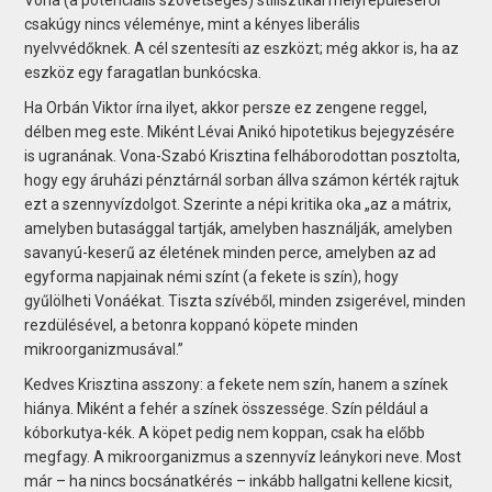
csakúgy nincs véleménye, mint a kényes liberális
nyelvvédőknek. A cél szentesíti az eszközt; még akkor is, ha az
eszköz egy faragatlan bunkócska.
Ha Orbán Viktor írna ilyet, akkor persze ez zengene reggel,
délben meg este. Miként Lévai Anikó hipotetikus bejegyzésére
is ugranának. Vona-Szabó Krisztina felháborodottan posztolta,
hogy egy áruházi pénztárnál sorban állva számon kérték rajtuk
ezt a szennyvízdolgot. Szerinte a népi kritika oka „az a mátrix,
amelyben butasággal tartják, amelyben használják, amelyben
savanyú-keserű az életének minden perce, amelyben az ad
egyforma napjainak némi színt (a fekete is szín), hogy
gyűlölheti Vonáékat. Tiszta szívéből, minden zsigerével, minden
rezdülésével, a betonra koppanó köpete minden
mikroorganizmusával.”
Kedves Krisztina asszony: a fekete nem szín, hanem a színek
hiánya. Miként a fehér a színek összessége. Szín például a
kóborkutya-kék. A köpet pedig nem koppan, csak ha előbb
megfagy. A mikroorganizmus a szennyvíz leánykori neve. Most
már – ha nincs bocsánatkérés – inkább hallgatni kellene kicsit,