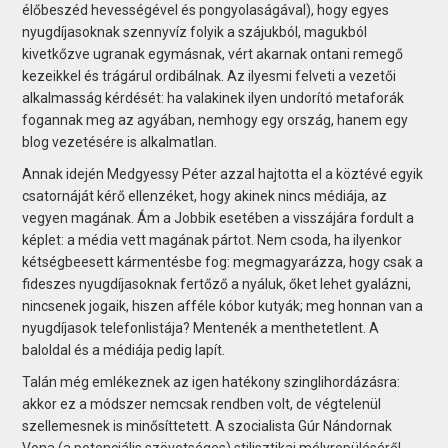
élőbeszéd hevességével és pongyolaságával), hogy egyes
nyugdíjasoknak szennyvíz folyik a szájukból, magukból
kivetkőzve ugranak egymásnak, vért akarnak ontani remegő
kezeikkel és trágárul ordibálnak. Az ilyesmi felveti a vezetői
alkalmasság kérdését: ha valakinek ilyen undorító metaforák
fogannak meg az agyában, nemhogy egy ország, hanem egy
blog vezetésére is alkalmatlan.
Annak idején Medgyessy Péter azzal hajtotta el a köztévé egyik
csatornáját kérő ellenzéket, hogy akinek nincs médiája, az
vegyen magának. Ám a Jobbik esetében a visszájára fordult a
képlet: a média vett magának pártot. Nem csoda, ha ilyenkor
kétségbeesett kármentésbe fog: megmagyarázza, hogy csak a
fideszes nyugdíjasoknak fertőző a nyáluk, őket lehet gyalázni,
nincsenek jogaik, hiszen afféle kóbor kutyák; meg honnan van a
nyugdíjasok telefonlistája? Mentenék a menthetetlent. A
baloldal és a médiája pedig lapít.
Talán még emlékeznek az igen hatékony szinglihordázásra:
akkor ez a módszer nemcsak rendben volt, de végtelenül
szellemesnek is minősíttetett. A szocialista Gúr Nándornak
Vona (a potenciális szövetséges) stilisztikai mélyrepüléséről