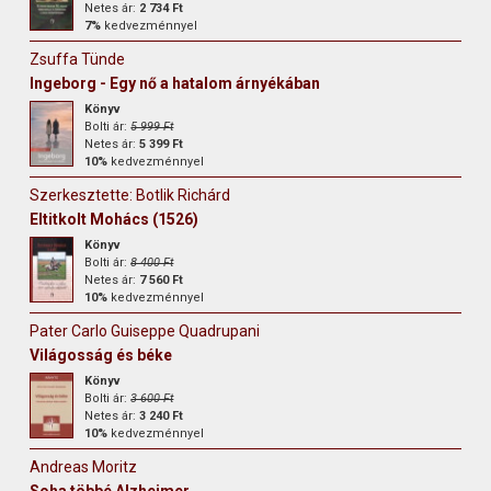
Netes ár:
2 734 Ft
7%
kedvezménnyel
Zsuffa Tünde
Ingeborg - Egy nő a hatalom árnyékában
Könyv
Bolti ár:
5 999 Ft
Netes ár:
5 399 Ft
10%
kedvezménnyel
Szerkesztette: Botlik Richárd
Eltitkolt Mohács (1526)
Könyv
Bolti ár:
8 400 Ft
Netes ár:
7 560 Ft
10%
kedvezménnyel
Pater Carlo Guiseppe Quadrupani
Világosság és béke
Könyv
Bolti ár:
3 600 Ft
Netes ár:
3 240 Ft
10%
kedvezménnyel
Andreas Moritz
Soha többé Alzheimer