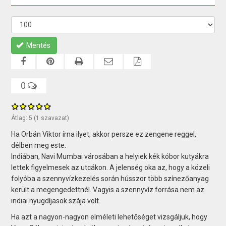
Mentés
0
Átlag:
5
(
1
szavazat)
Ha Orbán Viktor írna ilyet, akkor persze ez zengene reggel,
délben meg este.
Indiában, Navi Mumbai városában a helyiek kék kóbor kutyákra
lettek figyelmesek az utcákon. A jelenség oka az, hogy a közeli
folyóba a szennyvízkezelés során hússzor több színezőanyag
került a megengedettnél. Vagyis a szennyvíz forrása nem az
indiai nyugdíjasok szája volt.
Ha azt a nagyon-nagyon elméleti lehetőséget vizsgáljuk, hogy