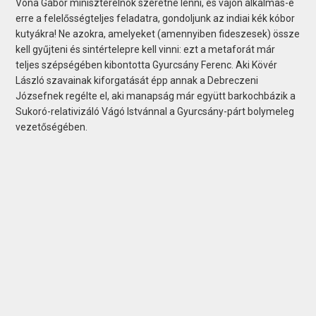
Vona Gábor miniszterelnök szeretne lenni, és vajon alkalmas-e
erre a felelősségteljes feladatra, gondoljunk az in­diai kék kóbor
kutyákra! Ne azokra, amelyeket (amennyiben fideszesek) össze
kell gyűjteni és sintértelepre kell vinni: ezt a metaforát már
teljes szépségében kibontotta Gyurcsány Ferenc. Aki Kövér
László szavainak kiforgatását épp annak a Debreczeni
Józsefnek regélte el, aki manapság már együtt barkochbázik a
Sukoró-relativizáló Vágó Istvánnal a Gyurcsány-párt bolymeleg
vezetőségében.