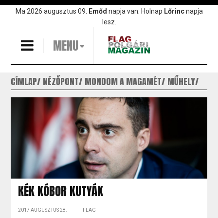
Ugrás
Ma 2026 augusztus 09.
Emőd
napja van. Holnap
Lőrinc
napja
a
lesz.
tartalomra
MENU
CÍMLAP
NÉZŐPONT
MONDOM A MAGAMÉT
MŰHELY
KÉK KÓBOR KUTYÁK
2017 AUGUSZTUS 28.
FLAG