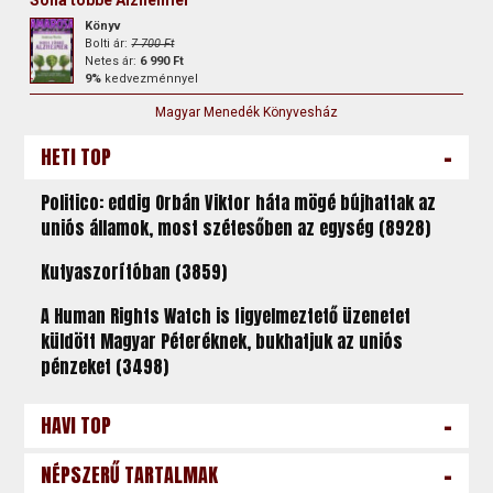
Könyv
Bolti ár:
7 700 Ft
Netes ár:
6 990 Ft
9%
kedvezménnyel
Magyar Menedék Könyvesház
-
HETI TOP
Politico: eddig Orbán Viktor háta mögé bújhattak az
uniós államok, most szétesőben az egység (8928)
Kutyaszorítóban (3859)
A Human Rights Watch is figyelmeztető üzenetet
küldött Magyar Péteréknek, bukhatjuk az uniós
pénzeket (3498)
-
HAVI TOP
-
NÉPSZERŰ TARTALMAK