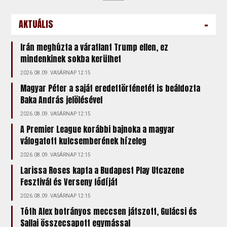
-
AKTUÁLIS
Irán meghúzta a váratlant Trump ellen, ez
mindenkinek sokba kerülhet
2026.08.09. VASÁRNAP 12:15
Magyar Péter a saját eredettörténetét is beáldozta
Baka András jelölésével
2026.08.09. VASÁRNAP 12:15
A Premier League korábbi bajnoka a magyar
válogatott kulcsemberének hízeleg
2026.08.09. VASÁRNAP 12:15
Larissa Roses kapta a Budapest Play Utcazene
Fesztivál és Verseny fődíját
2026.08.09. VASÁRNAP 12:15
Tóth Alex botrányos meccsen játszott, Gulácsi és
Sallai összecsapott egymással