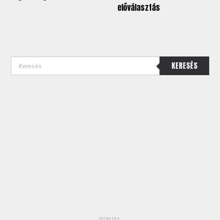
előválasztás
KERESÉS
hirdetés