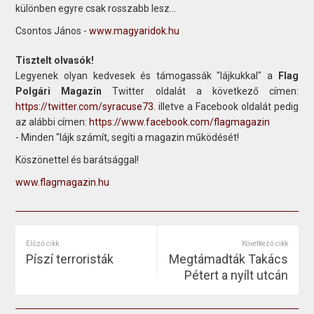
különben egyre csak rosszabb lesz…
Csontos János -
www.magyaridok.hu
Tisztelt olvasók!
Legyenek olyan kedvesek és támogassák "lájkukkal" a
Flag
Polgári Magazin
Twitter oldalát a következő címen:
https://twitter.com/syracuse73
. illetve a Facebook oldalát pedig
az alábbi címen:
https://www.facebook.com/flagmagazin
- Minden "lájk számít, segíti a magazin működését!
Köszönettel és barátsággal!
www.flagmagazin.hu
Előző cikk
Következő cikk
Píszí terroristák
Megtámadták Takács
Pétert a nyílt utcán