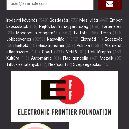
Irodalmi kávéház
(549)
Gazdaság
(770)
Mozi világ
(440)
Emberi
kapcsolatok
(36)
Rejtőzködő magyarország
(168)
Történelem
(21)
Mondom a magamét
(9467)
Tv fotel
(65)
Tereb
(146)
Jobbegyenes
(3296)
Nagyvilág
(1313)
Életmód
(1)
Egészség
(50)
Belföld
(13)
Gasztronómia
(539)
Politika
(1588)
Alámerült
atlantiszom
(142)
Sport
(731)
Vetítő
(30)
Heti lámpás
(459)
Kultúra
(13)
Autómánia
(61)
Flag gondolja
(43)
Mozaik
(85)
Titkok és talányok
(12)
Nézőpont
(2)
Szépségápolás
(15)