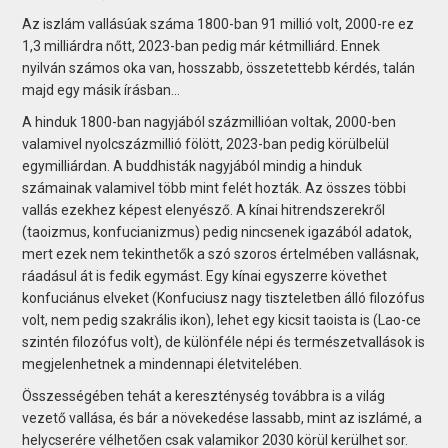
Az iszlám vallásúak száma 1800-ban 91 millió volt, 2000-re ez
1,3 milliárdra nőtt, 2023-ban pedig már kétmilliárd. Ennek
nyilván számos oka van, hosszabb, összetettebb kérdés, talán
majd egy másik írásban…
A hinduk 1800-ban nagyjából százmil­lióan voltak, 2000-ben
valamivel nyolcszázmillió fölött, 2023-ban pedig körülbelül
egymilliárdan. A buddhisták nagyjából mindig a hinduk
számainak valamivel több mint felét hozták. Az összes többi
vallás ezekhez képest elenyésző. A kínai hitrendszerekről
(taoizmus, konfucianizmus) pedig nincsenek igazából adatok,
mert ezek nem tekinthetők a szó szoros értelmében vallásnak,
ráadásul át is fedik egymást. Egy kínai egyszerre követhet
konfuciánus elveket (Konfuciusz nagy tiszteletben álló filozófus
volt, nem pedig szakrális ikon), lehet egy kicsit taoista is (Lao-ce
szintén filozófus volt), de különféle népi és természetvallások is
megjelenhetnek a mindennapi életvitelében.
Összességében tehát a kereszténység továbbra is a világ
vezető vallása, és bár a növekedése lassabb, mint az iszlámé, a
helycserére vélhetően csak valamikor 2030 körül kerülhet sor.