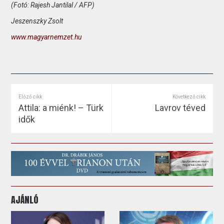
(Fotó: Rajesh Jantilal / AFP)
Jeszenszky Zsolt
www.magyarnemzet.hu
Előző cikk
Következő cikk
Attila: a miénk! – Türk
Lavrov téved
idők
AJÁNLÓ