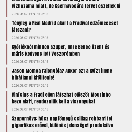
vízhozama miatt, de Csernavodára tervet eszeltek ki
2026.08.07. PÉNTEK 07:15
Tényleg a Real Madrid akart a Fradival edzőmeccset
játszani?
2026.08.07. PÉNTEK 07:15
Győriéknél minden szuper, Imre Bence üzent és
máris kedvenc lett Veszprémben
2026.08.07. PÉNTEK 06:15
Jason Momoa rajongója? Akkor ezt a kvízt illene
hibátlanul kitöltenie!
2026.08.07. PÉNTEK 06:15
Vinícius a Fradi ellen játszhat először Mourinho
keze alatt, rendezniük kell a viszonyukat
2026.08.07. PÉNTEK 06:15
Szupernóva: húsz naptömegű csillag robbant fel
gigantikus erővel, különös jelenséget produkálva