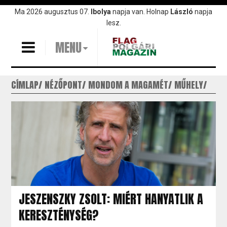
Ugrás
Ma 2026 augusztus 07.
Ibolya
napja van. Holnap
László
napja
a
lesz.
tartalomra
MENU
CÍMLAP
NÉZŐPONT
MONDOM A MAGAMÉT
MŰHELY
JESZENSZKY ZSOLT: MIÉRT HANYATLIK A
KERESZTÉNYSÉG?