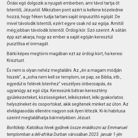
Óriási egó dolgozik a nyugati emberben, ami távol tartja őt
Istentől, Jézustól. Miközben pont azért is kellene közelednie
hozzá, hogy féken tudja tartani saját önpusztító egóját. De
mivel távolodik Istentől, ezért egyre csak nő az egója. Amitől
még jobban távolodik Istentől. Ördögi kör. Szó szerint. A sátán
épp azt akarja, hogy az ember a saját egóján keresztül
pusztítsa el önmagát.
Bárki képes megtörni magában ezt az ördögi kört, ha keresi
Krisztust.
És nem is olyan nehéz megtalálni. Az „én a magam módján
hiszek”, a „soha nem kell se templom, se pap, se Biblia, stb.,
egyedül is felérek Istenhez” veszélyes önbecsapás, és
ugyanúgy az egó útja. Keressünk bátran keresztény
gyülekezeteket, közösségeket, lelkészeket, lelki gyakorlatos
helyszíneket és csoportokat, akik segítenek minket az úton. Az
elvilágiasodás ellenére nagyon sok ilyen létezik. Ki-ki habitusa
szerint megtalálhatja bármelyikben Jézust.
Borítókép: Katolikus hívek gyűlnek össze imádkozni az Emmanuel
templomban a dél-afrikai Durban városában 2023. január 1-jén