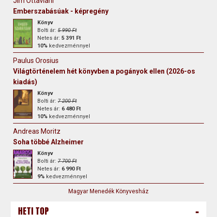
Jim Ottaviani
Emberszabásúak - képregény
Könyv
Bolti ár:
5 990 Ft
Netes ár:
5 391 Ft
10%
kedvezménnyel
Paulus Orosius
Világtörténelem hét könyvben a pogányok ellen (2026-os
kiadás)
Könyv
Bolti ár:
7 200 Ft
Netes ár:
6 480 Ft
10%
kedvezménnyel
Andreas Moritz
Soha többé Alzheimer
Könyv
Bolti ár:
7 700 Ft
Netes ár:
6 990 Ft
9%
kedvezménnyel
Magyar Menedék Könyvesház
-
HETI TOP