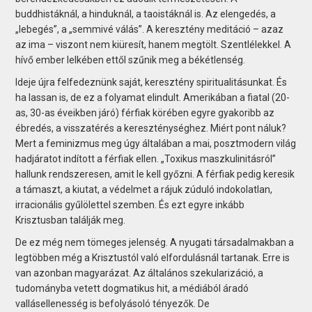
buddhistáknál, a hinduknál, a taoistáknál is. Az elengedés, a
„lebegés”, a „semmivé válás”. A keresztény meditáció – azaz
az ima – viszont nem kiüresít, hanem megtölt. Szentlélekkel. A
hívő ember lelkében ettől szűnik meg a békétlenség.
Ideje újra felfedeznünk saját, keresztény spiritualitásunkat. És
ha lassan is, de ez a folyamat elindult. Amerikában a fiatal (20-
as, 30-as éveikben járó) férfiak körében egyre gyakoribb az
ébredés, a visszatérés a kereszténységhez. Miért pont náluk?
Mert a feminizmus meg úgy általában a mai, posztmodern világ
hadjáratot indított a férfiak ellen. „Toxikus maszkulinitásról”
hallunk rendszeresen, amit le kell győzni. A férfiak pedig keresik
a támaszt, a kiutat, a védelmet a rájuk zúduló indokolatlan,
irracionális gyűlölettel szemben. És ezt egyre inkább
Krisztusban találják meg.
De ez még nem tömeges jelenség. A nyugati társadalmakban a
legtöbben még a Krisztustól való elfordulásnál tartanak. Erre is
van azonban magyarázat. Az általános szekularizáció, a
tudományba vetett dogmatikus hit, a médiából áradó
vallásellenesség is befolyásoló tényezők. De