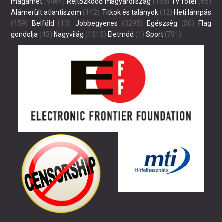
magamét
(9464)
Rejtőzködő magyarország
(168)
Tv fotel
(65)
Alámerült atlantiszom
(142)
Titkok és talányok
(12)
Heti lámpás
(459)
Belföld
(13)
Jobbegyenes
(3295)
Egészség
(50)
Flag
gondolja
(43)
Nagyvilág
(1313)
Életmód
(1)
Sport
(731)