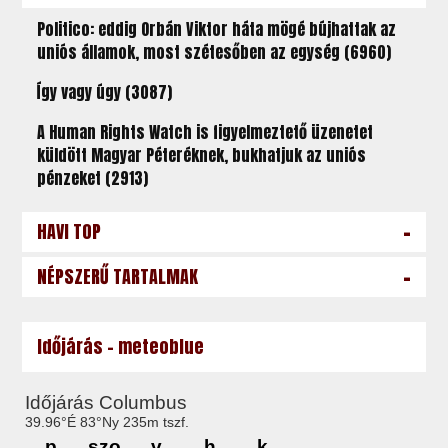
Politico: eddig Orbán Viktor háta mögé bújhattak az
uniós államok, most szétesőben az egység (6960)
Így vagy úgy (3087)
A Human Rights Watch is figyelmeztető üzenetet
küldött Magyar Péteréknek, bukhatjuk az uniós
pénzeket (2913)
-
HAVI TOP
-
NÉPSZERŰ TARTALMAK
Időjárás - meteoblue