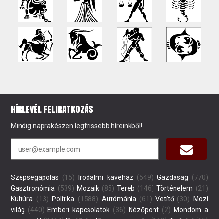
HÍRLEVÉL FELIRATKOZÁS
Mindig naprakészen legfrissebb híreinkből!
Szépségápolás
(15)
Irodalmi kávéház
(549)
Gazdaság
(770)
Gasztronómia
(539)
Mozaik
(85)
Tereb
(146)
Történelem
(21)
Kultúra
(13)
Politika
(1588)
Autómánia
(61)
Vetítő
(30)
Mozi
világ
(440)
Emberi kapcsolatok
(36)
Nézőpont
(2)
Mondom a