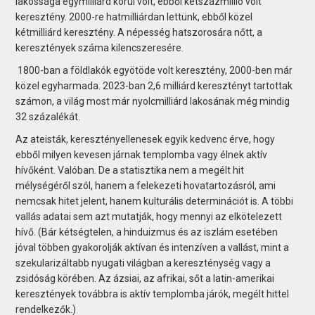
lakossága egymilliárd körül volt, ebből kétszázmillió volt
keresztény. 2000-re hatmilliárdan lettünk, ebből közel
kétmilliárd keresztény. A népesség hatszorosára nőtt, a
keresztények száma kilencszeresére.
1800-ban a földlakók egyötöde volt keresztény, 2000-ben már
közel egyharmada. 2023-ban 2,6 milliárd keresztényt tartottak
számon, a világ most már nyolcmilliárd lakosának még mindig
32 százalékát.
Az ateisták, keresztényellenesek egyik kedvenc érve, hogy
ebből milyen kevesen járnak templomba vagy élnek aktív
hívőként. Valóban. De a statisztika nem a megélt hit
mélységéről szól, hanem a felekezeti hovatartozásról, ami
nemcsak hitet jelent, hanem kulturális determinációt is. A többi
vallás adatai sem azt mutatják, hogy mennyi az elkötelezett
hívő. (Bár kétségtelen, a hinduizmus és az iszlám esetében
jóval többen gyakorolják aktívan és intenzíven a vallást, mint a
szekularizáltabb nyugati világban a kereszténység vagy a
zsidóság körében. Az ázsiai, az afrikai, sőt a latin-amerikai
keresztények továbbra is aktív templomba járók, megélt hittel
rendelkezők.)