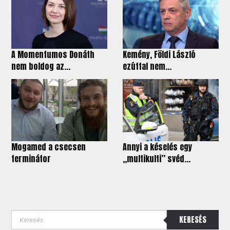
A Momentumos Donáth
Kemény, Földi László
nem boldog az...
ezúttal nem...
Mogamed a csecsen
Annyi a késelés egy
terminátor
„multikulti” svéd...
KERESÉS