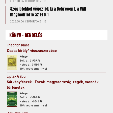
2026.08.06. CSÜTÖRTÖK 21:15
Szögletekkel végezték ki a Debrecent, a VAR
megmentette az ETO-t
2026.08.06. CSÜTÖRTÖK 21:15
KÖNYV - RENDELÉS
Friedrich Klára
Csaba királyfi visszaszerzése
Könyv
Bolti ár:
3 999 Ft
Netes ár:
3 599 Ft
10%
kedvezménnyel
Lipták Gábor
Sárkányfészek - Észak-magyarországi regék, mondák,
történetek
Könyv
Bolti ár:
4 490 Ft
Netes ár:
4 041 Ft
10%
kedvezménnyel