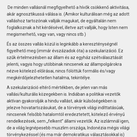
De minden vallásnál megfigyelhető a hívők csökkenő aktivitása,
akár agnosztikussá válása is. (Amikor kulturálisan még az adott
valláshoz tartozónak vallják magukat, de egyáltalán nem
foglalkoznak a hit kérdésével, illetve azt vallják, hogy Isten nem
megismerhető, vagy van, vagy nincs stb.)
És az összes vallás közül is leginkább a kereszténységnél
figyelhető meg (immár évszázadok óta) a szekularizáció. Ez
szűk értelmezésben az állam és az egyház szétválasztását
jelenti, vagyis hogy utóbbinak nincsenek az állampolgárokra
nézve kötelező előírásai, nincs fölöttük formális és/vagy
megkérdőjelezhetetlen hatalma, tekintélye.
A szekularizáció eltérő mértékben, de jelen van más
vallási/kulturális közegekben is. Indiában a politikai vezetők
aktívan gyakorolják a hindu vallást, akár külsőségekben is
jelezve hovatartozásukat, de a törvények világi indíttatásúak,
nincsenek felsőbb hatalomtól eredeztetett, kötelező érvényű
rendelkezések, sem „felkent” állami vezetők. Az iszlámnál igen,
de a világ legnépesebb muszlim országa, Indonézia mégis világi
törvénykezéssel (és ma már demokratikus választásokkal is)