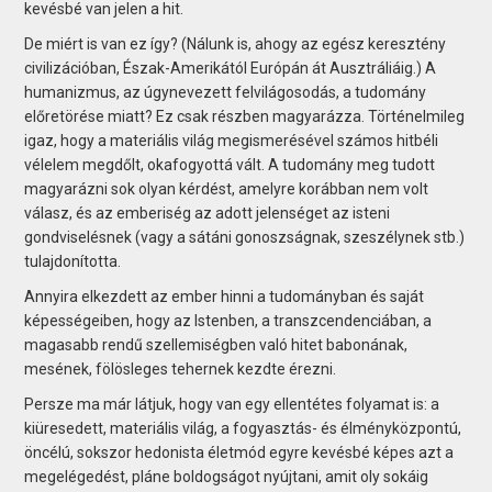
kevésbé van jelen a hit.
De miért is van ez így? (Nálunk is, ahogy az egész keresztény
civilizációban, Észak-Amerikától Európán át Ausztráliáig.) A
humanizmus, az úgynevezett felvilágosodás, a tudomány
előretörése miatt? Ez csak részben magyarázza. Történelmileg
igaz, hogy a materiális világ megismerésével számos hitbéli
vélelem megdőlt, okafogyottá vált. A tudomány meg tudott
magyarázni sok olyan kérdést, amelyre korábban nem volt
válasz, és az emberiség az adott jelenséget az isteni
gondviselésnek (vagy a sátáni gonoszságnak, szeszélynek stb.)
tulajdonította.
Annyira elkezdett az ember hinni a tudományban és saját
képességeiben, hogy az Istenben, a transzcendenciában, a
magasabb rendű szellemiségben való hitet babonának,
mesének, fölösleges tehernek kezdte érezni.
Persze ma már látjuk, hogy van egy ellentétes folyamat is: a
kiüresedett, materiá­lis világ, a fogyasztás- és élményközpontú,
öncélú, sokszor hedonista életmód egyre kevésbé képes azt a
megelégedést, pláne boldogságot nyújtani, amit oly sokáig