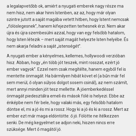
a legalapvetőbb ok, amiért a nyugati emberek nagy része ma
nem hisz, nem akar hinni Istenben, az az, hogy már olyan
szintre jutott a saját magába vetett hitben, hogy Istent nemcsak
„fölöslegesnek”, hanem kifejezetten terhesnek érzi. Nem akar
újra és újra szembesülni azzal, hogy van egy felsőbb hatalom,
hogy Isten létezik – mert saját magát helyezte Isten helyébe. És
nem akarja feladni a saját „istenségét”.
A nyugati ember a kényelmes, kellemes, hollywoodi verzióban
hisz. Abban, hogy „én több jót teszek, mint rosszat, ezért jó
ember vagyok”. Ezzel nem csak megítélte, hanem egyből fel is
mentette önmagát. Ha bármilyen hibát követ el (a bűn már fel
sem merül, ő olyan súlyos dolgot sosem csinál), az nem számít,
mert annyi minden jót tesz mellette. A jóemberkedéssel
önmagát piedesztálra emeli és mások fölé is helyezi. Ebbe az
énképbe nem fér bele, hogy valaki más, egy felsőbb hatalom
döntse el, mi a jó és mi a rossz. Hogy ki a jó és ki a rossz. Mert az
ember ezt már maga eldöntötte: ő jó. Fölötte ne ítélkezzen
senki. De még kegyelmet se adjon neki, hiszen nincs erre
szüksége. Mert ő magától jó.