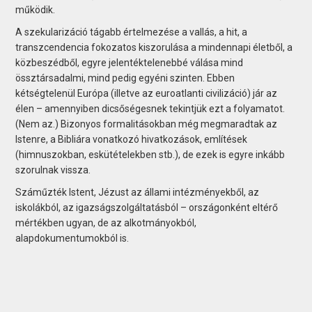
működik.
A szekularizáció tágabb értelmezése a vallás, a hit, a
transzcendencia fokozatos kiszorulása a mindennapi életből, a
közbeszédből, egyre jelentéktelenebbé válása mind
össztársadalmi, mind pedig egyéni szinten. Ebben
kétségtelenül Európa (illetve az euroatlanti civilizáció) jár az
élen – amennyiben dicsőségesnek tekintjük ezt a folyamatot.
(Nem az.) Bizonyos formalitásokban még megmaradtak az
Istenre, a Bibliára vonatkozó hivatkozások, említések
(himnuszokban, eskütételekben stb.), de ezek is egyre inkább
szorulnak vissza.
Száműzték Istent, Jézust az állami intézményekből, az
iskolákból, az igazságszolgáltatásból – országonként eltérő
mértékben ugyan, de az alkotmányokból,
alapdokumentumokból is.