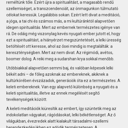
reméltünk tőle. Ezért újra a spiritualitást, a magasabb rendű
szellemiséget, a transzcendenciát, az önmagunkon túlmutató
célokat keressük. Legalábbis sokan. Ezért lett divat a meditáció,
a jóga, a tai chi és számos más, a mi kultúránktól alapvetően
idegen spiritualitás. Mert az embernek természetes igénye van
rá. De odáig még viszonylag kevés nyugati ember jutott el, hogy
ezt a spiritualitást, a hiányérzet megszüntetését, a lelki üresség
betöltését ott keresse, ahol az ősei mindig is megtalálták: a
kereszténységben. Mert az nem divat. Az régimódi, avétos,
boomer dolog. A reiki meg a sudarshan krya sokkal menőbb.
Utóbbiakkal alapvetően semmi baj, és valóban képesek lelki
békét adni – de főleg azoknak az embereknek, akiknek a
kultúrkörében évszázadok, generációk óta ez a természetes. A
keleti embereknek. Van egy alapvető különbség a nyugati és a
keleti spiritualitás, illetve az ennek megélését segítő
tevékenységek között.
A keleti meditá­ciók kiüresítik az embert, így szüntetik meg az
indokolatlan vágyakat, rágódásokat, lelki békétlenséget. Az ő
világukban, évezredek alatt kialakult társadalmi-szellemi
berendezkedésükben ez adódik természetesen. A