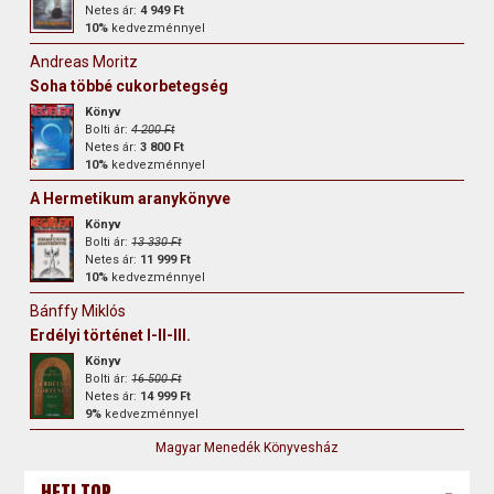
Netes ár:
4 949 Ft
10%
kedvezménnyel
Andreas Moritz
Soha többé cukorbetegség
Könyv
Bolti ár:
4 200 Ft
Netes ár:
3 800 Ft
10%
kedvezménnyel
A Hermetikum aranykönyve
Könyv
Bolti ár:
13 330 Ft
Netes ár:
11 999 Ft
10%
kedvezménnyel
Bánffy Miklós
Erdélyi történet I-II-III.
Könyv
Bolti ár:
16 500 Ft
Netes ár:
14 999 Ft
9%
kedvezménnyel
Magyar Menedék Könyvesház
-
HETI TOP