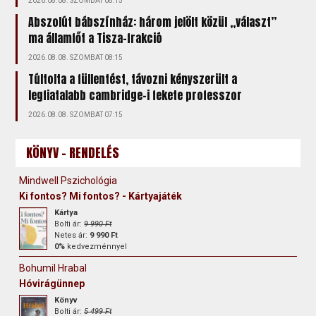
2026.08.08. SZOMBAT 08:15
Abszolút bábszínház: három jelölt közül „választ”
ma államfőt a Tisza-frakció
2026.08.08. SZOMBAT 08:15
Túltolta a füllentést, távozni kényszerült a
legfiatalabb cambridge-i fekete professzor
2026.08.08. SZOMBAT 07:15
KÖNYV - RENDELÉS
Mindwell Pszichológia
Ki fontos? Mi fontos? - Kártyajáték
Kártya
Bolti ár:
9 990 Ft
Netes ár:
9 990 Ft
0%
kedvezménnyel
Bohumil Hrabal
Hóvirágünnep
Könyv
Bolti ár:
5 499 Ft