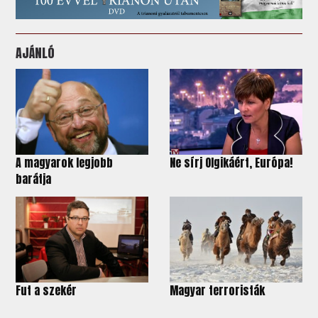
AJÁNLÓ
A magyarok legjobb
Ne sírj Olgikáért, Európa!
barátja
Fut a szekér
Magyar terroristák