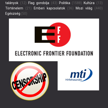
talányok
(12)
Flag gondolja
(43)
Politika
(1588)
Kultúra
(13)
Történelem
(21)
Emberi kapcsolatok
(36)
Mozi világ
(440)
Egészség
(50)