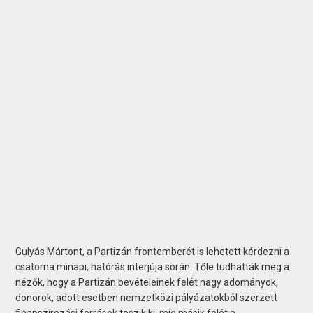
Gulyás Mártont, a Partizán frontemberét is lehetett kérdezni a
csatorna minapi, hatórás interjúja során. Tőle tudhatták meg a
nézők, hogy a Partizán bevételeinek felét nagy adományok,
donorok, adott esetben nemzetközi pályázatokból szerzett
finanszírozási források teszik ki, míg másik felét a