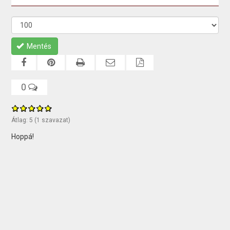
Mentés
0
Átlag:
5
(
1
szavazat)
Hoppá!