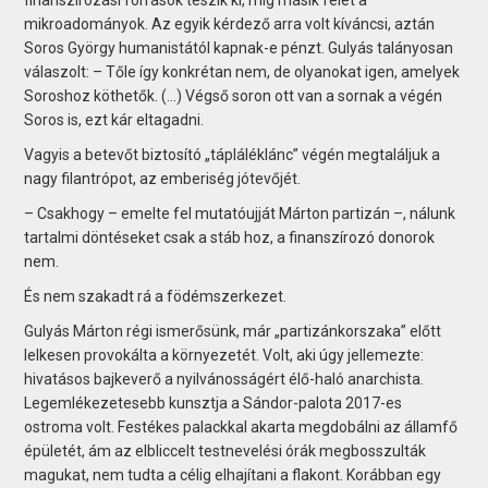
mikroadományok. Az egyik kérdező arra volt kíváncsi, aztán
Soros György humanistától kapnak-e pénzt. Gulyás talányosan
válaszolt: – Tőle így konkrétan nem, de olyanokat igen, amelyek
Soroshoz köthetők. (…) Végső soron ott van a sornak a végén
Soros is, ezt kár eltagadni.
Vagyis a betevőt biztosító „tápláléklánc” végén megtaláljuk a
nagy filantrópot, az emberiség jótevőjét.
– Csakhogy – emelte fel mutatóujját Márton partizán –, nálunk
tartalmi döntéseket csak a stáb hoz, a finanszírozó donorok
nem.
És nem szakadt rá a födémszerkezet.
Gulyás Márton régi ismerősünk, már „partizánkorszaka” előtt
lelkesen provokálta a környezetét. Volt, aki úgy jellemezte:
hivatásos bajkeverő a nyilvánosságért élő-haló anarchista.
Legemlékezetesebb kunsztja a Sándor-palota 2017-es
ostroma volt. Festékes palackkal akarta megdobálni az államfő
épületét, ám az elbliccelt testnevelési órák megbosszulták
magukat, nem tudta a célig elhajítani a flakont. Korábban egy