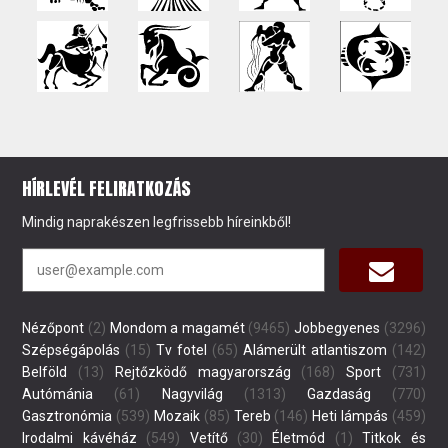
HÍRLEVÉL FELIRATKOZÁS
Mindig naprakészen legfrissebb híreinkből!
Nézőpont
(2)
Mondom a magamét
(9465)
Jobbegyenes
(3296)
Szépségápolás
(15)
Tv fotel
(65)
Alámerült atlantiszom
(142)
Belföld
(13)
Rejtőzködő magyarország
(168)
Sport
(731)
Autómánia
(61)
Nagyvilág
(1313)
Gazdaság
(770)
Gasztronómia
(539)
Mozaik
(85)
Tereb
(146)
Heti lámpás
(459)
Irodalmi kávéház
(549)
Vetítő
(30)
Életmód
(1)
Titkok és