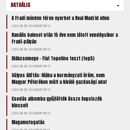
-
AKTUÁLIS
A Fradi minden téren nyerhet a Real Madrid ellen
2026.08.08. SZOMBAT 08:15
Banális baleset után 15 éve nem látott vendégsiker a
Fradi-pályán
2026.08.08. SZOMBAT 08:15
Diákcsemege – Fiat Topolino teszt (top5)
2026.08.08. SZOMBAT 08:15
Súlyos állítás: Hiába a kormányzati öröm, nem
Magyar Péteréken múlt a kiváló gazdasági adat
2026.08.08. SZOMBAT 08:15
Csodás albumba gyűjtötték össze Sepsiszék
kincseit
2026.08.08. SZOMBAT 08:15
Magamutogatás