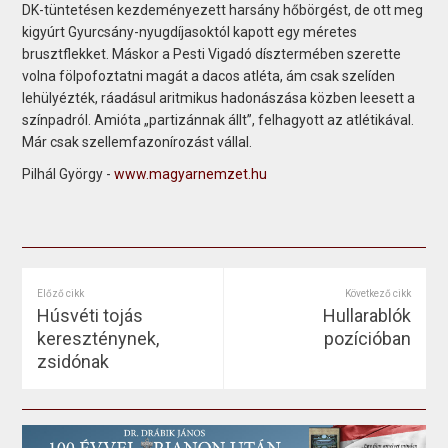
DK-tüntetésen kezdeményezett harsány hőbörgést, de ott meg
kigyúrt Gyurcsány-nyugdíjasoktól kapott egy méretes
brusztflekket. Máskor a Pesti Vigadó dísztermében szerette
volna fölpofoztatni magát a dacos atléta, ám csak szelíden
lehülyézték, ráadásul aritmikus hadonászása közben leesett a
színpadról. Amióta „partizánnak állt”, felhagyott az atlétikával.
Már csak szellemfazonírozást vállal.
Pilhál György -
www.magyarnemzet.hu
Előző cikk
Következő cikk
Húsvéti tojás
Hullarablók
kereszténynek,
pozícióban
zsidónak