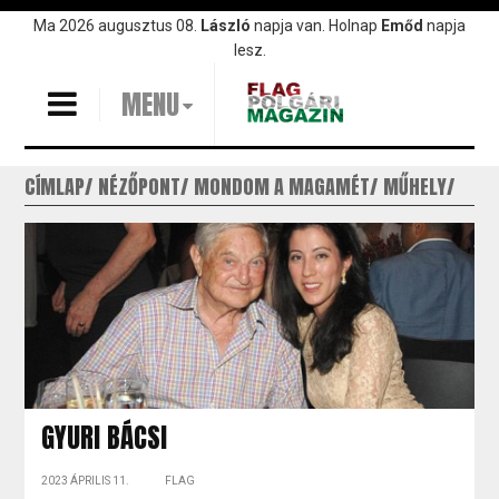
Ugrás
Ma 2026 augusztus 08.
László
napja van. Holnap
Emőd
napja
a
lesz.
tartalomra
MENU
CÍMLAP
NÉZŐPONT
MONDOM A MAGAMÉT
MŰHELY
GYURI BÁCSI
2023 ÁPRILIS 11.
FLAG