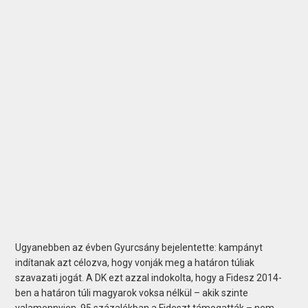
Ugyanebben az évben Gyurcsány bejelentette: kampányt
indítanak azt célozva, hogy vonják meg a határon túliak
szavazati jogát. A DK ezt azzal indokolta, hogy a Fidesz 2014-
ben a határon túli magyarok voksa nélkül – akik szinte
valamennyien, 95 százalékban a Fideszt támogatták – nem