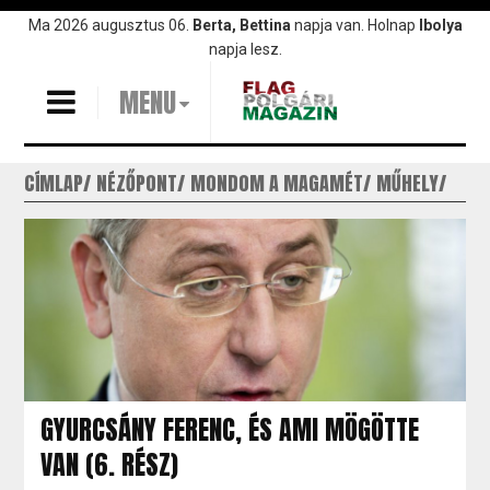
Ugrás
Ma 2026 augusztus 06.
Berta, Bettina
napja van. Holnap
Ibolya
a
napja lesz.
tartalomra
MENU
CÍMLAP
NÉZŐPONT
MONDOM A MAGAMÉT
MŰHELY
GYURCSÁNY FERENC, ÉS AMI MÖGÖTTE
VAN (6. RÉSZ)