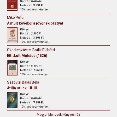
Bolti ár:
3 990 Ft
Netes ár:
3 591 Ft
10%
kedvezménnyel
Mikó Pétör
A múlt kövéből a jövőnek bástyát
Könyv
Bolti ár:
3 990 Ft
Netes ár:
3 591 Ft
10%
kedvezménnyel
Szerkesztette: Botlik Richárd
Eltitkolt Mohács (1526)
Könyv
Bolti ár:
8 400 Ft
Netes ár:
7 560 Ft
10%
kedvezménnyel
Szépvizi Balás Béla
Atilla urunk I-II-III.
Könyv
Bolti ár:
8 880 Ft
Netes ár:
7 999 Ft
10%
kedvezménnyel
Magyar Menedék Könyvesház