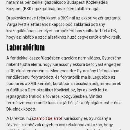
hatalmas pénzekkel gazdálkodó Budapesti Közlekedési
Központ (BKK) igazgatóságának élén találta magát.
Draskovics neve felbukkant a BKK-nál az akkori vezérigazgató,
Varga Ivett élettársához kapcsolódó zaklatási botrány
kivizsgálásában, amelyet apropóként használhatott fel a DK,
hogy az inkább a szocialistákhoz húzó cégvezetőt eltávolítsák.
Laboratórium
A fentiekkel összefüggésben egyelőre nem világos, Gyurcsány
miként tudta elérni, hogy Karácsony ekkora befolyást engedjen
a DK-elnök embereinek. Mindenesetre Gyurcsány térfoglalása
rendületlenül folytatódott, és folytatódik ma is. Legutóbb az
óbudai és a XVIII. kerületi, korábban szocialista polgármesterek
is átálltak a Demokratikus Koalícióhoz, így az övék lett a
legnagyobb frakció a fővárosi közgyűlésben. Mindez
természetesen konfliktussal is járt és jár a főpolgármester és a
DK-elnök között.
A Direkt36.hu
számolt be arról
: Karácsony és Gyurcsány a
fővárosi színházak ügyében összekülönbözött azon, hogy