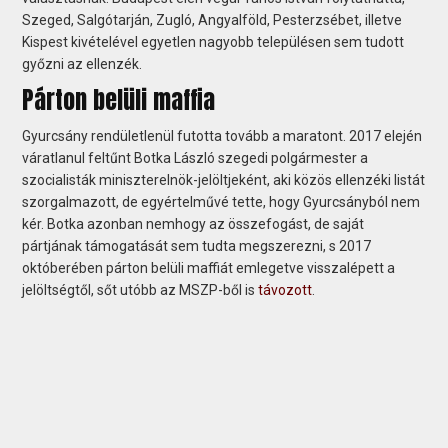
Szeged, Salgótarján, Zugló, Angyalföld, Pesterzsébet, illetve
Kispest kivételével egyetlen nagyobb településen sem tudott
győzni az ellenzék.
Párton belüli maffia
Gyurcsány rendületlenül futotta tovább a maratont. 2017 elején
váratlanul feltűnt Botka László szegedi polgármester a
szocialisták miniszterelnök-jelöltjeként, aki közös ellenzéki listát
szorgalmazott, de egyértelművé tette, hogy Gyurcsányból nem
kér. Botka azonban nemhogy az összefogást, de saját
pártjának támogatását sem tudta megszerezni, s 2017
októberében párton belüli maffiát emlegetve visszalépett a
jelöltségtől, sőt utóbb az MSZP-ből is
távozott
.