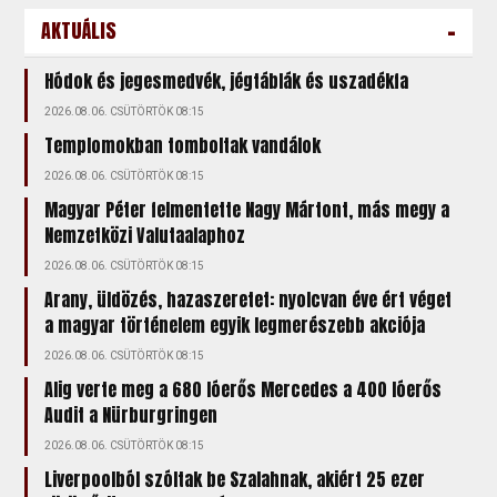
-
AKTUÁLIS
Hódok és jegesmedvék, jégtáblák és uszadékfa
2026.08.06. CSÜTÖRTÖK 08:15
Templomokban tomboltak vandálok
2026.08.06. CSÜTÖRTÖK 08:15
Magyar Péter felmentette Nagy Mártont, más megy a
Nemzetközi Valutaalaphoz
2026.08.06. CSÜTÖRTÖK 08:15
Arany, üldözés, hazaszeretet: nyolcvan éve ért véget
a magyar történelem egyik legmerészebb akciója
2026.08.06. CSÜTÖRTÖK 08:15
Alig verte meg a 680 lóerős Mercedes a 400 lóerős
Audit a Nürburgringen
2026.08.06. CSÜTÖRTÖK 08:15
Liverpoolból szóltak be Szalahnak, akiért 25 ezer