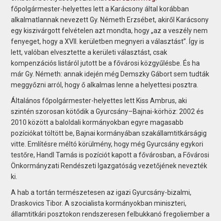
főpolgármester-helyettes lett a Karácsony által korábban
alkalmatlannak nevezett Gy. Németh Erzsébet, akiről Karácsony
egy kiszivárgott felvételen azt mondta, hogy „az a veszély nem
fenyeget, hogy a XVII. kerületben megnyeri a választást”. Így is
lett, valóban elvesztette a kerületi választást, csak
kompenzációs listáról jutott be a fővárosi közgyűlésbe. És ha
már Gy. Németh: annak idején még Demszky Gábort sem tudták
meggyőzni arról, hogy ő alkalmas lenne a helyettesi posztra.
Általános főpolgármester-helyettes lett Kiss Ambrus, aki
szintén szorosan kötődik a Gyurcsány–Bajnai-körhöz: 2002 és
2010 között a baloldali kormányokban egyre magasabb
pozíciókat töltött be, Bajnai kormányában szakállamtitkárságig
vitte. Említésre méltó körülmény, hogy még Gyurcsány egykori
testőre, Handl Tamás is pozíciót kapott a fővárosban, a Fővárosi
Önkormányzati Rendészeti Igazgatóság vezetőjének nevezték
ki.
A hab a tortán természetesen az igazi Gyurcsány-bizalmi,
Draskovics Tibor. A szocialista kormányokban miniszteri,
államtitkári posztokon rendszeresen felbukkanó fregoliember a