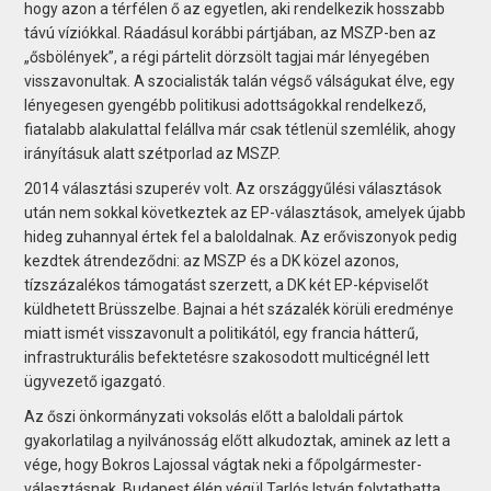
hogy azon a térfélen ő az egyetlen, aki rendelkezik hosszabb
távú víziókkal. Ráadásul korábbi pártjában, az MSZP-ben az
„ősbölények”, a régi pártelit dörzsölt tagjai már lényegében
visszavonultak. A szocialisták talán végső válságukat élve, egy
lényegesen gyengébb politikusi adottságokkal rendelkező,
fiatalabb alakulattal felállva már csak tétlenül szemlélik, ahogy
irányításuk alatt szétporlad az MSZP.
2014 választási szuperév volt. Az országgyűlési választások
után nem sokkal következtek az EP-választások, amelyek újabb
hideg zuhannyal értek fel a baloldalnak. Az erőviszonyok pedig
kezdtek átrendeződni: az MSZP és a DK közel azonos,
tízszázalékos támogatást szerzett, a DK két EP-képviselőt
küldhetett Brüsszelbe. Bajnai a hét százalék körüli eredménye
miatt ismét visszavonult a politikától, egy francia hátterű,
infrastrukturális befektetésre szakosodott multicégnél lett
ügyvezető igazgató.
Az őszi önkormányzati voksolás előtt a baloldali pártok
gyakorlatilag a nyilvánosság előtt alkudoztak, aminek az lett a
vége, hogy Bokros Lajossal vágtak neki a főpolgármester-
választásnak. Budapest élén végül Tarlós István folytathatta,