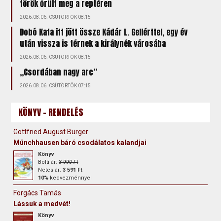
török őrült meg a reptéren
2026.08.06. CSÜTÖRTÖK 08:15
Dobó Kata itt jött össze Kádár L. Gellérttel, egy év
után vissza is térnek a királynék városába
2026.08.06. CSÜTÖRTÖK 08:15
„Csordában nagy arc”
2026.08.06. CSÜTÖRTÖK 07:15
KÖNYV - RENDELÉS
Gottfried August Bürger
Münchhausen báró csodálatos kalandjai
Könyv
Bolti ár:
3 990 Ft
Netes ár:
3 591 Ft
10%
kedvezménnyel
Forgács Tamás
Lássuk a medvét!
Könyv