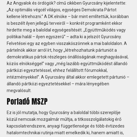
Az Angyalok és ördögök? című cikkben Gyurcsány kijelentette:
„Az optimális végcél világos, egységes Demokrata Pártot
kellene létrehozni.” A DK elnöke – bár mint említettük, korábban
is beszélt ilyen jellegű terveiről – konkrét programként ekkor
hirdette meg a baloldal egységesítését. „Együttműködés vagy
politikai halál – ilyen egyszerű” – adta ki a jelszót Gyurcsány.
Felvetései egy az egyben visszaköszönnek a mai baloldalon. A
pártelnök akkor arról írt, hogy „létrehozhatunk pártuniót a
demokratikus pártok részleges önállóságának meghagyásával,
közös elnökséggel” vagy „még lazább együttműködést állandó
pártközi egyeztetéssel, ehhez felállított fórumokkal,
intézményekkel”. A Gyurcsány által akkor emlegetett pártunió –
állandó pártközi egyeztetésekkel – mára lényegében
megvalósult.
Porladó MSZP
Ez is jól mutatja, hogy Gyurcsány a baloldal többi szereplője
közül nemcsak mozgalmár múltja, a titkosszolgálatokig érő
kapcsolatrendszere, anyagi függetlensége és több évtizedes
hatalomtechnikai rutinja miatt emelkedik ki, hanem amiatt is,