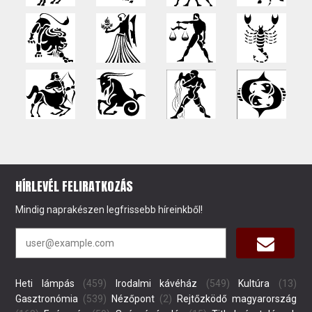
HÍRLEVÉL FELIRATKOZÁS
Mindig naprakészen legfrissebb híreinkből!
Heti lámpás
(459)
Irodalmi kávéház
(549)
Kultúra
(13)
Gasztronómia
(539)
Nézőpont
(2)
Rejtőzködő magyarország