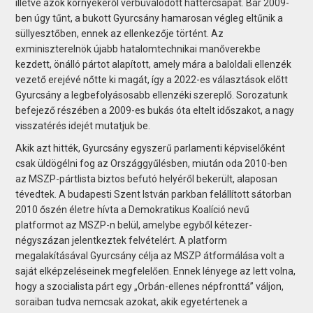
illetve azok környékéről verbuválódott háttércsapat. Bár 2009-
ben úgy tűnt, a bukott Gyurcsány hamarosan végleg eltűnik a
süllyesztőben, ennek az ellenkezője történt. Az
exminiszterelnök újabb hatalomtechnikai manőverekbe
kezdett, önálló pártot alapított, amely mára a baloldali ellenzék
vezető erejévé nőtte ki magát, így a 2022-es választások előtt
Gyurcsány a legbefolyásosabb ellenzéki szereplő. Sorozatunk
befejező részében a 2009-es bukás óta eltelt időszakot, a nagy
visszatérés idejét mutatjuk be.
Akik azt hitték, Gyurcsány egyszerű parlamenti képviselőként
csak üldögélni fog az Országgyűlésben, miután oda 2010-ben
az MSZP-pártlista biztos befutó helyéről bekerült, alaposan
tévedtek. A budapesti Szent István parkban felállított sátorban
2010 őszén életre hívta a Demokratikus Koalíció nevű
platformot az MSZP-n belül, amelybe egyből kétezer-
négyszázan jelentkeztek felvételért. A platform
megalakításával Gyurcsány célja az MSZP átformálása volt a
saját elképzeléseinek megfelelően. Ennek lényege az lett volna,
hogy a szocialista párt egy „Orbán-ellenes népfronttá” váljon,
soraiban tudva nemcsak azokat, akik egyetértenek a