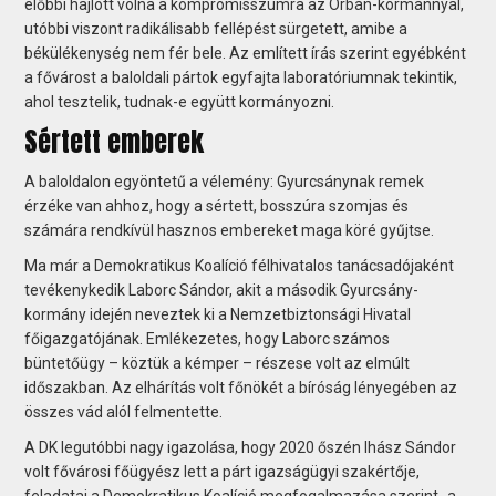
előbbi hajlott volna a kompromisszumra az Orbán-kormánnyal,
utóbbi viszont radikálisabb fellépést sürgetett, amibe a
békülékenység nem fér bele. Az említett írás szerint egyébként
a fővárost a baloldali pártok egyfajta laboratóriumnak tekintik,
ahol tesztelik, tudnak-e együtt kormányozni.
Sértett emberek
A baloldalon egyöntetű a vélemény: Gyurcsánynak remek
érzéke van ahhoz, hogy a sértett, bosszúra szomjas és
számára rendkívül hasznos embereket maga köré gyűjtse.
Ma már a Demokratikus Koalíció félhivatalos tanácsadójaként
tevékenykedik Laborc Sándor, akit a második Gyurcsány-
kormány idején neveztek ki a Nemzetbiztonsági Hivatal
főigazgatójának. Emlékezetes, hogy Laborc számos
büntetőügy – köztük a kémper – részese volt az elmúlt
időszakban. Az elhárítás volt főnökét a bíróság lényegében az
összes vád alól felmentette.
A DK legutóbbi nagy igazolása, hogy 2020 őszén Ihász Sándor
volt fővárosi főügyész lett a párt igazságügyi szakértője,
feladatai a Demokratikus Koalíció megfogalmazása szerint „a