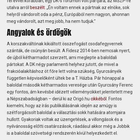
fél évvel korábban, egy DK-s fórumon volt pártjára, az MSZP-re
utalva arról
beszélt
: „Én voltam ennek a pártnak az elnöke, sok
helyről vándorolt oda a pénz, Európából nem nagyon, ahonnan
meg vándorolt, azt meg jobb, ha nem tudjuk.”
Angyalok és ördögök
A korszakváltónak kikiáltott összefogást csodafegyvernek
szánták, de csúnyán besült. A Fidesz 2014-ben nemcsak nyert,
de újból kétharmadot szerzett, ami meglepte a baloldali
pártokat. A DK négy parlamenti helyhez jutott, de mivel a
frakcióalakításhoz öt főre lett volna szükség, Gyurcsányék
független képviselőként ültek be a T. Házba. Pár hónappal a
baloldal második kétharmados veresége után Gyurcsány Ferenc
egy fontos, ám kevésbé idézett véleménycikket jelentetett meg
a Népszabadságban – derül ki az Origó.hu
cikkéből
. Fontos
kiemelni, hogy az írás publikálásának idején az amúgy is
szétforgácsolt baloldal a választási sokk hatására atomjaira
hullott. Gyakoriak voltak az üzengetések, a villongások és a
nyilvánosság előtti csatározások, ráadásul akkor még a Jobbik
is a baloldal szövetségi rendszerén kívül helyezkedett el.