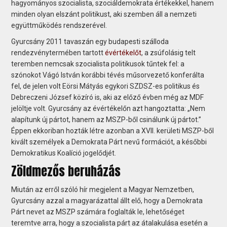
hagyományos szocialista, szociáldemokrata értékekkel, hanem
minden olyan elszánt politikust, aki szemben áll a nemzeti
együttműködés rendszerével.
Gyurcsány 2011 tavaszán egy budapesti szálloda
rendezvénytermében tartott
évértékelőt
, a zsúfolásig telt
teremben nemcsak szocialista politikusok tűntek fel: a
szónokot Vágó István korábbi tévés műsorvezető konferálta
fel, de jelen volt Eörsi Mátyás egykori SZDSZ-es politikus és
Debreczeni József közíró is, aki az előző évben még az MDF
jelöltje volt. Gyurcsány az évértékelőn azt hangoztatta: „Nem
alapítunk új pártot, hanem az MSZP-ből csinálunk új pártot.”
Éppen ekkoriban hozták létre azonban a XVII. kerületi MSZP-ből
kivált személyek a Demokrata Párt nevű formációt, a későbbi
Demokratikus Koalíció jogelődjét.
Zöldmezős beruházás
Miután az erről szóló hír megjelent a Magyar Nemzetben,
Gyurcsány azzal a magyarázattal állt elő, hogy a Demokrata
Párt nevet az MSZP számára foglalták le, lehetőséget
teremtve arra, hogy a szocialista párt az átalakulása esetén a