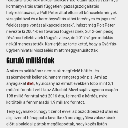
kormányváltás utáni független igazságszolgáltatás
helyreállításával, a Polt Péter által eltussolt bűncselekmények
vizsgálatával és a kormányváltás utáni törvényes és jogszerű
felelősségre vonással kapcsolatosak”. Ihászt még Polt Péter
nevezte ki 2004-ben fővárosi főügyésznek, 2012-ben pedig
fővárosi fellebbviteli főügyész lesz, de 2017 végén indoklás
nélkül menesztették. Karrierjét az törte ketté, hogy a Gyárfás-
ügyben hivatali visszaélés miatt meggyanúsították.
Guruló milliárdok
A sikeres politikához nemcsak megfelelő háttér- és
szakemberek kellenek, hanem rengeteg pénz is. Ami az
anyagiakat
illeti
, Gyurcsány az elmúlt években több mint 2,1
milliárd forintot vett ki az Altusból. Mivel saját vagyona csupán
198 millió forinttal nőtt 2016 óta, felmerül a kérdés, mire
költötték a fennmaradó 1,9 milliárd forintot.
Tény ugyanakkor, hogy tizenöt évvel az őszödi beszéd után és
alig tizenöt hónappal a következő országgyűlési választások
előtt a baloldali pártok megállapodtak, hogy közös listán