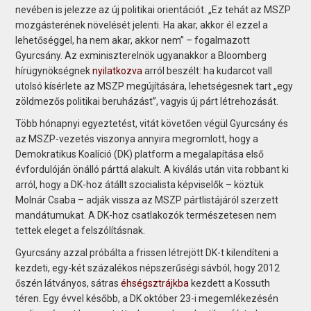
nevében is jelezze az új politikai orientációt. „Ez tehát az MSZP
mozgásterének növelését jelenti. Ha akar, akkor él ezzel a
lehetőséggel, ha nem akar, akkor nem” – fogalmazott
Gyurcsány. Az exminiszterelnök ugyanakkor a Bloomberg
hírügynökségnek
nyilatkozva
arról beszélt: ha kudarcot vall
utolsó kísérlete az MSZP megújítására, lehetségesnek tart „egy
zöldmezős politikai beruházást”, vagyis új párt létrehozását.
Több hónapnyi egyeztetést, vitát követően végül Gyurcsány és
az MSZP-vezetés viszonya annyira megromlott, hogy a
Demokratikus Koalíció (DK) platform a megalapítása első
évfordulóján önálló párttá alakult. A kiválás után vita robbant ki
arról, hogy a DK-hoz átállt szocialista képviselők – köztük
Molnár Csaba – adják vissza az MSZP pártlistájáról szerzett
mandátumukat. A DK-hoz csatlakozók természetesen nem
tettek eleget a felszólításnak.
Gyurcsány azzal próbálta a frissen létrejött DK-t kilendíteni a
kezdeti, egy-két százalékos népszerűségi sávból, hogy 2012
őszén látványos, sátras
éhségsztrájkba
kezdett a Kossuth
téren. Egy évvel később, a DK október 23-i megemlékezésén