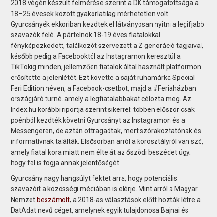
2018 végén készült felmérése szerint a DK támogatottsága a
18–25 évesek között gyakorlatilag mérhetetlen volt.
Gyurcsányék ekkoriban kezdtek el látványosan nyitni a legifjabb
szavazók felé. A pártelnök 18-19 éves fiatalokkal
fényképezkedett, találkozót szervezett a Z generáció tagjaival,
később pedig a Facebooktól az Instagramon keresztül a
TikTokig minden, jellemzően fiatalok által használt platformon
erősítette a jelenlétét. Ezt követte a saját ruhamárka Special
Feri Edition néven, a Facebook-csetbot, majd a #Feriaházban
országjáró turné, amely a legfiatalabbakat célozta meg. Az
Index.hu korábbi riportja szerint sikerrel: többen először csak
poénból kezdték követni Gyurcsányt az Instagramon és a
Messengeren, de aztán ottragadtak, mert szórakoztatónak és
informatívnak találták. Elsősorban arról a korosztályról van szó,
amely fiatal kora miatt nem élte át az őszödi beszédet úgy,
hogy fel is fogja annak jelentőségét.
Gyurcsány nagy hangsúlyt fektet arra, hogy potenciális
szavazóit a közösségi médiában is elérje. Mint arról a Magyar
Nemzet
beszámolt
, a 2018-as választások előtt hozták létre a
DatAdat nevű céget, amelynek egyik tulajdonosa Bajnai és