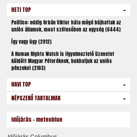
-
HETI TOP
Politico: eddig Orbán Viktor háta mögé bújhattak az
uniós államok, most szétesőben az egység (6444)
Így vagy úgy (2912)
A Human Rights Watch is figyelmeztető üzenetet
küldött Magyar Péteréknek, bukhatjuk az uniós
pénzeket (2103)
-
HAVI TOP
-
NÉPSZERŰ TARTALMAK
Időjárás - meteoblue