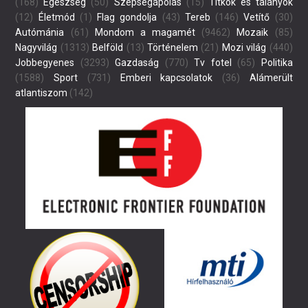
(168)
Egészség
(50)
Szépségápolás
(15)
Titkok és talányok
(12)
Életmód
(1)
Flag gondolja
(43)
Tereb
(146)
Vetítő
(30)
Autómánia
(61)
Mondom a magamét
(9462)
Mozaik
(85)
Nagyvilág
(1313)
Belföld
(13)
Történelem
(21)
Mozi világ
(440)
Jobbegyenes
(3293)
Gazdaság
(770)
Tv fotel
(65)
Politika
(1588)
Sport
(731)
Emberi kapcsolatok
(36)
Alámerült
atlantiszom
(142)