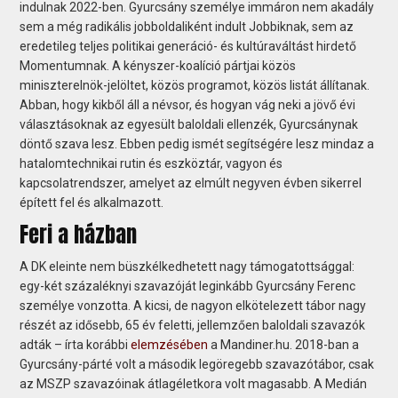
indulnak 2022-ben. Gyurcsány személye immáron nem akadály
sem a még radikális jobboldaliként indult Jobbiknak, sem az
eredetileg teljes politikai generáció- és kultúraváltást hirdető
Momentumnak. A kényszer-koalíció pártjai közös
miniszterelnök-jelöltet, közös programot, közös listát állítanak.
Abban, hogy kikből áll a névsor, és hogyan vág neki a jövő évi
választásoknak az egyesült baloldali ellenzék, Gyurcsánynak
döntő szava lesz. Ebben pedig ismét segítségére lesz mindaz a
hatalomtechnikai rutin és eszköztár, vagyon és
kapcsolatrendszer, amelyet az elmúlt negyven évben sikerrel
épített fel és alkalmazott.
Feri a házban
A DK eleinte nem büszkélkedhetett nagy támogatottsággal:
egy-két százaléknyi szavazóját leginkább Gyurcsány Ferenc
személye vonzotta. A kicsi, de nagyon elkötelezett tábor nagy
részét az idősebb, 65 év feletti, jellemzően baloldali szavazók
adták – írta korábbi
elemzésében
a Mandiner.hu. 2018-ban a
Gyurcsány-párté volt a második legöregebb szavazótábor, csak
az MSZP szavazóinak átlagéletkora volt magasabb. A Medián