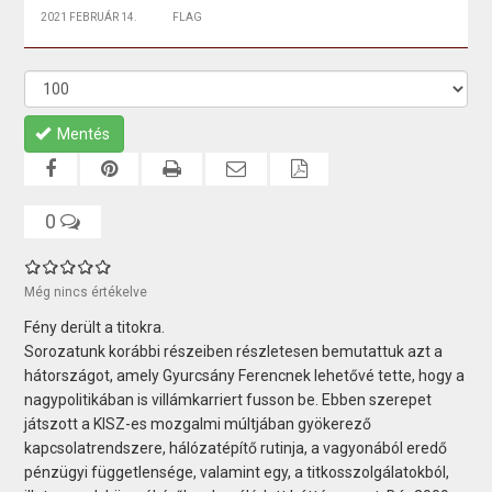
2021 FEBRUÁR 14.
FLAG
Mentés
0
Még nincs értékelve
Fény derült a titokra.
Sorozatunk korábbi részeiben részletesen bemutattuk azt a
hátországot, amely Gyurcsány Ferencnek lehetővé tette, hogy a
nagypolitikában is villámkarriert fusson be. Ebben szerepet
játszott a KISZ-es mozgalmi múltjában gyökerező
kapcsolatrendszere, hálózatépítő rutinja, a vagyonából eredő
pénzügyi függetlensége, valamint egy, a titkosszolgálatokból,