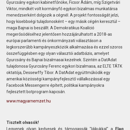
Gyurcsány egykori kabinetfőnöke, Ficsor Ádám, míg Szigetvári
Viktor, mindkét volt kormányfő egykori bizalmas munkatársa
menedzserként dolgozik a cégnél. A projekt fontosságát jelzi,
hogy kisebbségi tulajdonosként – egy másik cégén keresztül –
maga Bajnai is beszállt. A Demokratikus Koalíció
megerősödéséhez jelentősen hozzájárulhatott a 2018-as
európai parlamenti és önkormányzati választáson a
legkorszerűbb kampányeszközök alkalmazása és ezzel szoros
összefüggésben egy olyan választói adatbázis, amelyet
Gyurcsány és Bajnai bizalmasai kezelnek. Szintén a DatAdat
tulajdonosa Gyurcsány Ferenc egykori bizalmasa, az ELTE TÁTK
oktatója, Dessewffy Tibor. A DatAdat együttműködik egy
amerikai közösségi kampányfejlesztő vállalkozással egy
Facebook Messengerre épített, politikai kampányokra
fejlesztett botprogram kapcsán.
www.magyarnemzet.hu
Tisztelt olvasók!
Legyenek olyan kedvesek és támogassák "lájkukkal" a
Flag