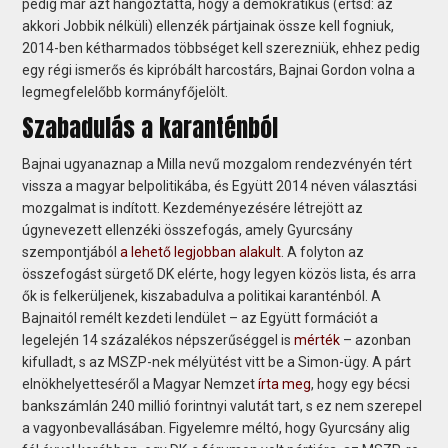
pedig már azt hangoztatta, hogy a demokratikus (értsd: az
akkori Jobbik nélküli) ellenzék pártjainak össze kell fogniuk,
2014-ben kétharmados többséget kell szerezniük, ehhez pedig
egy régi ismerős és kipróbált harcostárs, Bajnai Gordon volna a
legmegfelelőbb kormányfőjelölt.
Szabadulás a karanténból
Bajnai ugyanaznap a Milla nevű mozgalom rendezvényén tért
vissza a magyar belpolitikába, és Együtt 2014 néven választási
mozgalmat is indított. Kezdeményezésére létrejött az
úgynevezett ellenzéki összefogás, amely Gyurcsány
szempontjából
a lehető legjobban alakult
. A folyton az
összefogást sürgető DK elérte, hogy legyen közös lista, és arra
ők is felkerüljenek, kiszabadulva a politikai karanténból. A
Bajnaitól remélt kezdeti lendület – az Együtt formációt a
legelején 14 százalékos népszerűséggel is
mérték
– azonban
kifulladt, s az MSZP-nek mélyütést vitt be a Simon-ügy. A párt
elnökhelyetteséről a Magyar Nemzet
írta meg
, hogy egy bécsi
bankszámlán 240 millió forintnyi valutát tart, s ez nem szerepel
a vagyonbevallásában. Figyelemre méltó, hogy Gyurcsány alig