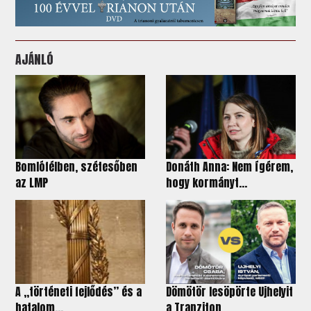
AJÁNLÓ
Bomlófélben, szétesőben
Donáth Anna: Nem ígérem,
az LMP
hogy kormányt...
A „történeti fejlődés” és a
Dömötör lesöpörte Ujhelyit
hatalom...
a Tranziton