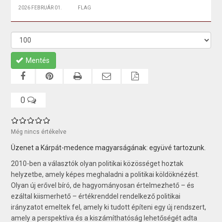
2026 FEBRUÁR 01.
FLAG
Mentés
0
Még nincs értékelve
Üzenet a Kárpát-medence magyarságának: együvé tartozunk.
2010-ben a választók olyan politikai közösséget hoztak
helyzetbe, amely képes meghaladni a politikai köldöknézést.
Olyan új erővel bíró, de hagyományosan értelmezhető – és
ezáltal kiismerhető – értékrenddel rendelkező politikai
irányzatot emeltek fel, amely ki tudott építeni egy új rendszert,
amely a perspektíva és a kiszámíthatóság lehetőségét adta