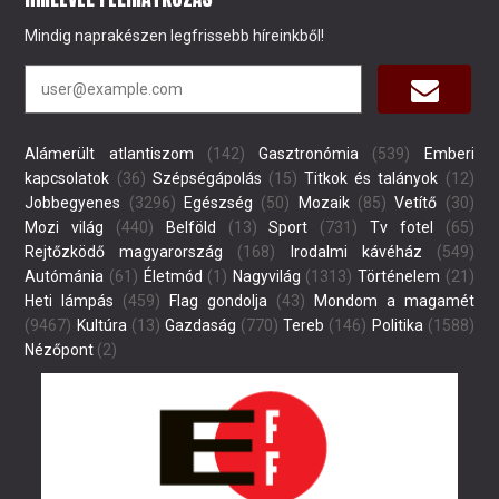
Mindig naprakészen legfrissebb híreinkből!
Alámerült atlantiszom
(142)
Gasztronómia
(539)
Emberi
kapcsolatok
(36)
Szépségápolás
(15)
Titkok és talányok
(12)
Jobbegyenes
(3296)
Egészség
(50)
Mozaik
(85)
Vetítő
(30)
Mozi világ
(440)
Belföld
(13)
Sport
(731)
Tv fotel
(65)
Rejtőzködő magyarország
(168)
Irodalmi kávéház
(549)
Autómánia
(61)
Életmód
(1)
Nagyvilág
(1313)
Történelem
(21)
Heti lámpás
(459)
Flag gondolja
(43)
Mondom a magamét
(9467)
Kultúra
(13)
Gazdaság
(770)
Tereb
(146)
Politika
(1588)
Nézőpont
(2)