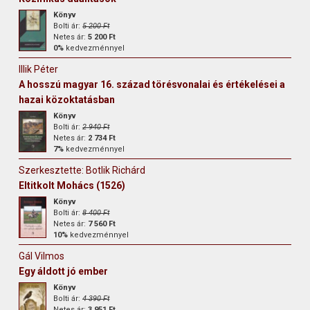
Könyv
Bolti ár:
5 200 Ft
Netes ár:
5 200 Ft
0%
kedvezménnyel
Illik Péter
A hosszú magyar 16. század törésvonalai és értékelései a
hazai közoktatásban
Könyv
Bolti ár:
2 940 Ft
Netes ár:
2 734 Ft
7%
kedvezménnyel
Szerkesztette: Botlik Richárd
Eltitkolt Mohács (1526)
Könyv
Bolti ár:
8 400 Ft
Netes ár:
7 560 Ft
10%
kedvezménnyel
Gál Vilmos
Egy áldott jó ember
Könyv
Bolti ár:
4 390 Ft
Netes ár:
3 951 Ft