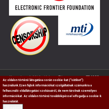
Kapcsolat
Médiaajánlat
Impresszum
GDPR
Az oldalon történő látogatása során cookie-kat (“sütiket”)
használunk.
Ezen fájlok információkat szolgáltatnak számunkra a
felhasználó oldallátogatási szokásairól, de nem tárolnak személyes
RSS
információkat. Az oldalon történő továbblépéssel elfogadja a cookie-k
Copyright © 2009-2026, Flag Polgári Magazin saját
használatát.
cikkeinek átvétele, másolása csak a forrás
Elfogadom