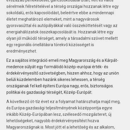
sérelmeik félretételé­vel a térség országai hozzanak létre egy
sokoldalú, erős kapcsolódást, beleértve ebbe a mindennapi
életet meghatározó elemeket, mint a nagyvárosok
gyorsvasúttal és autópályákkal való összeköttetését vagy az
energiahálózatok összekapcsolását is. Hozzanak létre egy
olyan jól működő térséget, amely a társadalmi szövet mellett
egy regionális önellátásra törekvő közösséget is
eredményezhet.
Ez a sajátos integráció emeli meg Magyarország és a Kárpát-
medence súlyát egy formálódó közép-európai érték- és
érdekérvényesítő szövetségben, hiszen ahhoz, hogy az ­unión
belüli küzdelemben hazánk sikeres lehessen, a térség
országainak fel kell építeni Európa nagy, erős, biztonságos
politikai és gazdasági térségét, Közép-Európát.
A következő öt-tíz évet ez a folyamat határozhatja majd meg,
és Európa gazdasági teljesítményének középpontja egyre
inkább Közép-Európában lesz, szélesedő mozgásteret, új
lehetőségeket, nagyobb érdekérvényesítést hozva
Magyarországnak is. Most jött el a lehetőség és az alkalom,