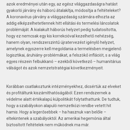
azok eredményei után egy, az egész világgazdaságra hatást
gyakorló járvány és háború átalakítja, módosítja a feltételeket?
A koronavírus-járvány a világgazdaság számára elhozta az
addig elképzelhetetlennek hitt ellátási és termelési láncolatok
problémáját. A kialakult háborús helyzet pedig tudatosította,
hogy ez nemcsak egy kis korrekcióval kezelhető nehézség,
hanem olyan, rendszerszintű újratervezést igénylő helyzet,
amelynek egyszerre kell megoldania a termelésben megjelenő
logisztikai, áruhiány-problémákat, a felszökő inflációt, s a világ
egyes részein felbukkanó – ezekből következő – humanitárius
válságot és azok nemzetstratégiai következményeit.
Korábban csatlakoztunk intézményekhez, dicsértük az elveket
és profitáltunk kiszámíthatóságából. Ezen rendszernek a
védelme alatt értékalapú külpolitikát folytathattunk. De tudtuk,
hogy a szabályokon alapuló nemzetközi rendbe vetett hit
hamis. Hogy a legerősebbek – ha hasznuk van belőle –
eltekintenek a szabályoktól. Az amerikai hegemónia által
biztosított feltételek nem működnek ma már.