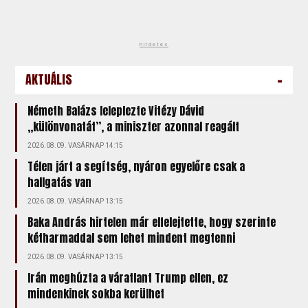
hirdetés
-
AKTUÁLIS
Németh Balázs leleplezte Vitézy Dávid
„különvonatát”, a miniszter azonnal reagált
2026.08.09. VASÁRNAP 14:15
Télen járt a segítség, nyáron egyelőre csak a
hallgatás van
2026.08.09. VASÁRNAP 13:15
Baka András hirtelen már elfelejtette, hogy szerinte
kétharmaddal sem lehet mindent megtenni
2026.08.09. VASÁRNAP 13:15
Irán meghúzta a váratlant Trump ellen, ez
mindenkinek sokba kerülhet