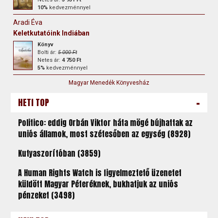
10%
kedvezménnyel
Aradi Éva
Keletkutatóink Indiában
Könyv
Bolti ár:
5 000 Ft
Netes ár:
4 750 Ft
5%
kedvezménnyel
Magyar Menedék Könyvesház
-
HETI TOP
Politico: eddig Orbán Viktor háta mögé bújhattak az
uniós államok, most szétesőben az egység (8928)
Kutyaszorítóban (3859)
A Human Rights Watch is figyelmeztető üzenetet
küldött Magyar Péteréknek, bukhatjuk az uniós
pénzeket (3498)