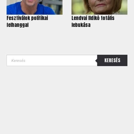
Fesztiválok politikai
Lendvai Ildikó totális
felhanggal
lebukása
KERESÉS