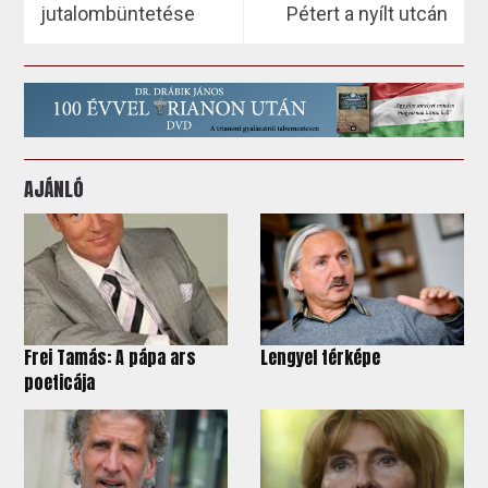
jutalombüntetése
Pétert a nyílt utcán
AJÁNLÓ
Frei Tamás: A pápa ars
Lengyel térképe
poeticája