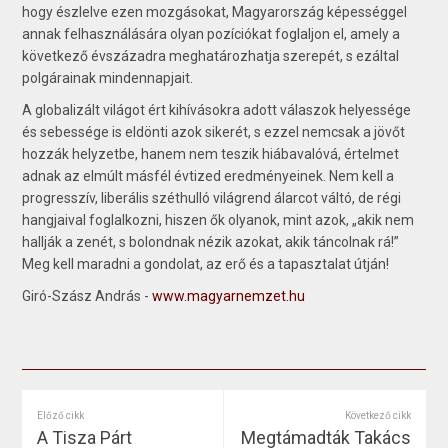
hogy észlelve ezen mozgásokat, Magyarország képességgel
annak felhasználására olyan pozíció­kat foglaljon el, amely a
következő évszázadra meghatározhatja szerepét, s ezáltal
polgárainak mindennapjait.
A globalizált világot ért kihívásokra adott válaszok helyessége
és sebessége is eldönti azok sikerét, s ezzel nemcsak a jövőt
hozzák helyzetbe, hanem nem teszik hiábavalóvá, értelmet
adnak az elmúlt másfél évtized eredményeinek. Nem kell a
progresszív, liberális széthulló világrend álarcot váltó, de régi
hangjaival foglalkozni, hiszen ők olyanok, mint azok, „akik nem
hallják a zenét, s bolondnak nézik azokat, akik táncolnak rá!”
Meg kell maradni a gondolat, az erő és a tapasztalat útján!
Giró-Szász András -
www.magyarnemzet.hu
Előző cikk
Következő cikk
A Tisza Párt
Megtámadták Takács