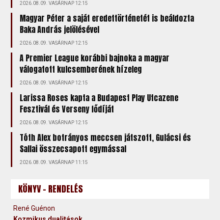
2026.08.09. VASÁRNAP 12:15
Magyar Péter a saját eredettörténetét is beáldozta
Baka András jelölésével
2026.08.09. VASÁRNAP 12:15
A Premier League korábbi bajnoka a magyar
válogatott kulcsemberének hízeleg
2026.08.09. VASÁRNAP 12:15
Larissa Roses kapta a Budapest Play Utcazene
Fesztivál és Verseny fődíját
2026.08.09. VASÁRNAP 12:15
Tóth Alex botrányos meccsen játszott, Gulácsi és
Sallai összecsapott egymással
2026.08.09. VASÁRNAP 11:15
KÖNYV - RENDELÉS
René Guénon
Kozmikus dualitások