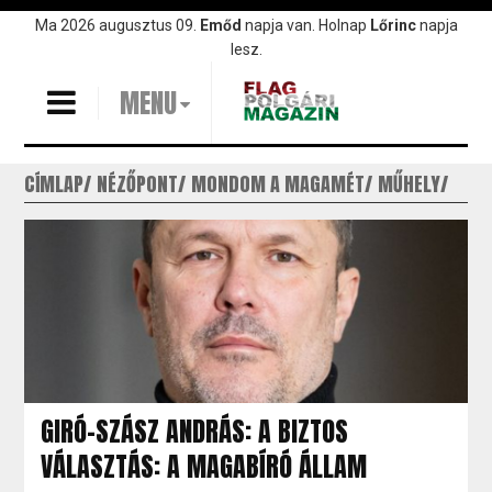
Ugrás
Ma 2026 augusztus 09.
Emőd
napja van. Holnap
Lőrinc
napja
a
lesz.
tartalomra
MENU
CÍMLAP
NÉZŐPONT
MONDOM A MAGAMÉT
MŰHELY
GIRÓ-SZÁSZ ANDRÁS: A BIZTOS
VÁLASZTÁS: A MAGABÍRÓ ÁLLAM