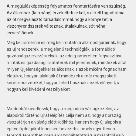
A megújulásképesség folyamatos fenntartására van szükség.
Az államnak (kormány) érzékeltetnie kell, s el kell fogadtatnia
az őt megválasztó társadalommal, hogy a környezet, a
viszonyrendszerek változnak, átalakulnak, sőt néha
lecserélődnek.
Meg kell ismernie és meg kell mutatnia állampolgárainak, hogy
az új rendszerek, a megjelenő technológiák, a formálódó
gazdaságszervezési elvek, az eddig ismeretlen fogyasztási
minták és gazdasági csataterek mit jelentenek, mindezek által
milyen új jelenségekkel találkoznak, s azok miként fognak hatni
életükre, hogyan alakítják át mindezek a már megszokott
keretrendszereket, hogyan lehet használni ezek előnyeit, s
hogyan kell kivédeni veszélyeiket.
Mindebből következik, hogy a meginduló válságkezelés, az
alapoktól történő újrafelépítés célja nem az, hogy az ország
visszatérjen a válság előtti időkhöz, hanem hogy új alapokra
építve új dolgokat lehessen bevezetni, amely együttesen
teremti, teremtheti meg a kiszolgáltatottság, a másoktól való