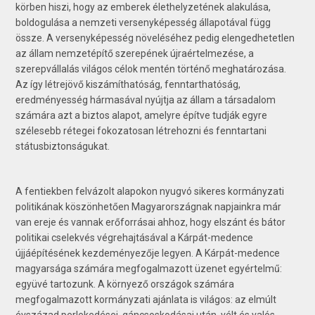
körben hiszi, hogy az emberek élethelyzetének alakulása,
boldogulása a nemzeti versenyképesség állapotával függ
össze. A versenyképesség növeléséhez pedig elengedhetetlen
az állam nemzetépítő szerepének újraértelmezése, a
szerepvállalás világos célok mentén történő meghatározása.
Az így létrejövő kiszámíthatóság, fenntarthatóság,
eredményesség hármasával nyújtja az állam a társadalom
számára azt a biztos alapot, amelyre építve tudják egyre
szélesebb rétegei fokozatosan létrehozni és fenntartani
státusbiztonságukat.
A fentiekben felvázolt alapokon nyugvó sikeres kormányzati
politikának köszönhetően Magyarországnak napjainkra már
van ereje és vannak erőforrásai ahhoz, hogy elszánt és bátor
politikai cselekvés végrehajtásával a Kárpát-medence
újjáépítésének kezdeményezője legyen. A Kárpát-medence
magyarsága számára megfogalmazott üzenet egyértelmű:
együvé tartozunk. A környező országok számára
megfogalmazott kormányzati ajánlata is világos: az elmúlt
évszázad perlekedései, gáncsoskodásai után, vélt és valós