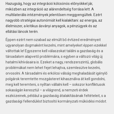
Hazugság, hogy az integráció kölcsönös előnyökkel jár,
miközben az integráció az alárendeltség forrása lett. A
multilaterális intézmények jelentősen meggyengültek. Ezért
nagyobb stratégiai autonómiát kell kialakítani: az energia, az
élelmiszer, a kritikus ásványi anyagok, a pénzügyek és az
ellátási láncok terén.
Éppen ezért nem szabad az elmúlt bő évtized eredményeit
ugyanolyan dogmaként kezelni, mint amelyeket éppen ezekkel
váltottak le! Egyszerre kell válaszokat találni a gazdaság és a
társadalom alapvető problémáira, s egyben a változó világ új
hatalmi kihívásaira is. Ezeket a nagy, rendszerszintű, globális
problémákat nem lehet fejet lehajtva, szemlesütve kezelni,
orvosolni. A társadalmi és erkölcsi válság meghaladását igénylő
polgárok teremtette mozgásteret kihasználva át kell gondolni,
meg kell teremteni, s nyíltan vállalni kell – sokszor konfliktusok
sokaságán keresztül – a világrend, a nemzeti érdek
eszközeinek, például a gazdaság átalakításának feltételeit, s a
gazdasági fellendülést biztosító kormányzati működési módot.