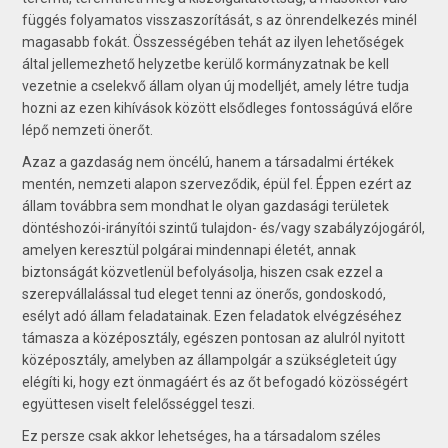
függés folyamatos visszaszorítását, s az önrendelkezés minél
magasabb fokát. Összességében tehát az ilyen lehetőségek
által jellemezhető helyzetbe kerülő kormányzatnak be kell
vezetnie a cselekvő állam olyan új modelljét, amely létre tudja
hozni az ezen kihívások között elsődleges fontosságúvá előre
lépő nemzeti önerőt.
Azaz a gazdaság nem öncélú, hanem a társadalmi értékek
mentén, nemzeti alapon szerveződik, épül fel. Éppen ezért az
állam továbbra sem mondhat le olyan gazdasági területek
döntéshozói-irányítói szintű tulajdon- és/vagy szabályzójogáról,
amelyen keresztül polgárai mindennapi életét, annak
biztonságát közvetlenül befolyásolja, hiszen csak ezzel a
szerepvállalással tud eleget tenni az önerős, gondoskodó,
esélyt adó állam feladatainak. Ezen feladatok elvégzéséhez
támasza a középosztály, egészen pontosan az alulról nyitott
középosztály, amelyben az állampolgár a szükségle­teit úgy
elégíti ki, hogy ezt önmagáért és az őt befogadó közösségért
együttesen viselt felelősséggel teszi.
Ez persze csak akkor lehetséges, ha a társadalom széles