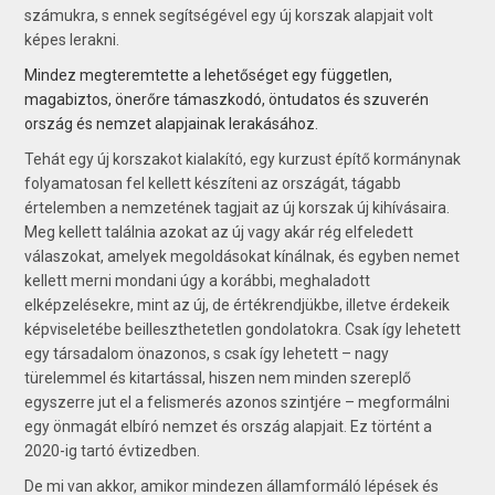
számukra, s ennek segítségével egy új korszak alap­jait volt
képes lerakni.
Mindez megteremtette a lehetőséget egy független,
magabiztos, önerőre támaszkodó, öntudatos és szuverén
ország és nemzet alapjainak lerakásához.
Tehát egy új korszakot kialakító, egy kurzust építő kormánynak
folyamatosan fel kellett készíteni az országát, tágabb
értelemben a nemzetének tagjait az új korszak új kihívásaira.
Meg kellett találnia azokat az új vagy akár rég elfeledett
válaszokat, amelyek megoldásokat kínálnak, és egyben nemet
kellett merni mondani úgy a korábbi, meghaladott
elképzelésekre, mint az új, de értékrendjükbe, illetve érdekeik
képviseletébe beilleszthetetlen gondolatokra. Csak így lehetett
egy társadalom önazonos, s csak így lehetett – nagy
türelemmel és kitartással, hiszen nem minden szereplő
egyszerre jut el a felismerés azonos szintjére – megformálni
egy önmagát elbíró nemzet és ország alapjait. Ez történt a
2020-ig tartó évtizedben.
De mi van akkor, amikor mindezen államformáló lépések és