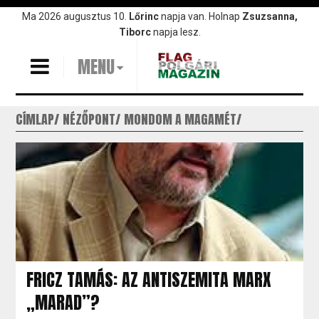
Ugrás
Ma 2026 augusztus 10.
Lőrinc
napja van. Holnap
Zsuzsanna,
a
Tiborc
napja lesz.
tartalomra
MENU
CÍMLAP
NÉZŐPONT
MONDOM A MAGAMÉT
FRICZ TAMÁS: AZ ANTISZEMITA MARX
„MARAD”?