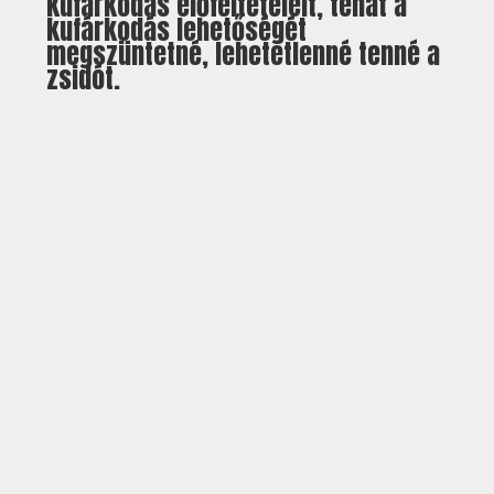
kufárkodás előfeltételeit, tehát a
kufárkodás lehetőségét
megszüntetné, lehetetlenné tenné a
zsidót.