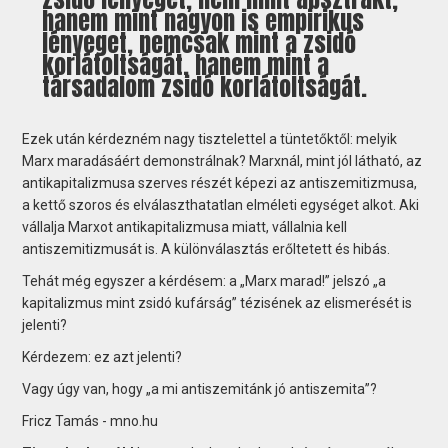
hanem mint nagyon is empirikus
lényeget, nemcsak mint a zsidó
korlátoltságát, hanem mint a
társadalom zsidó korlátoltságát.
Ezek után kérdezném nagy tisztelettel a tüntetőktől: melyik
Marx maradásáért demonstrálnak? Marxnál, mint jól látható, az
antikapitalizmusa szerves részét képezi az antiszemitizmusa,
a kettő szoros és elválaszthatatlan elméleti egységet alkot. Aki
vállalja Marxot antikapitalizmusa miatt, vállalnia kell
antiszemitizmusát is. A különválasztás erőltetett és hibás.
Tehát még egyszer a kérdésem: a „Marx marad!” jelszó „a
kapitalizmus mint zsidó kufárság” tézisének az elismerését is
jelenti?
Kérdezem: ez azt jelenti?
Vagy úgy van, hogy „a mi antiszemitánk jó antiszemita”?
Fricz Tamás - mno.hu