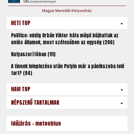
10%
kedvezménnyel
Magyar Menedék Könyvesház
-
HETI TOP
Politico: eddig Orbán Viktor háta mögé bújhattak az
uniós államok, most szétesőben az egység (206)
Kutyaszorítóban (111)
A finnek leleplezése után Putyin már a pánikszoba felé
tart? (94)
-
HAVI TOP
-
NÉPSZERŰ TARTALMAK
Időjárás - meteoblue