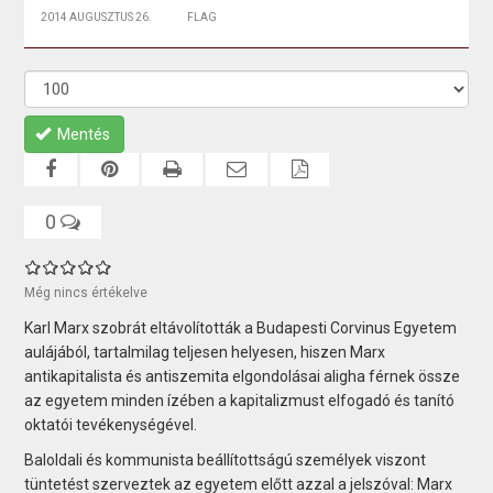
2014 AUGUSZTUS 26.
FLAG
Mentés
0
Még nincs értékelve
Karl Marx szobrát eltávolították a Budapesti Corvinus Egyetem
aulájából, tartalmilag teljesen helyesen, hiszen Marx
antikapitalista és antiszemita elgondolásai aligha férnek össze
az egyetem minden ízében a kapitalizmust elfogadó és tanító
oktatói tevékenységével.
Baloldali és kommunista beállítottságú személyek viszont
tüntetést szerveztek az egyetem előtt azzal a jelszóval: Marx