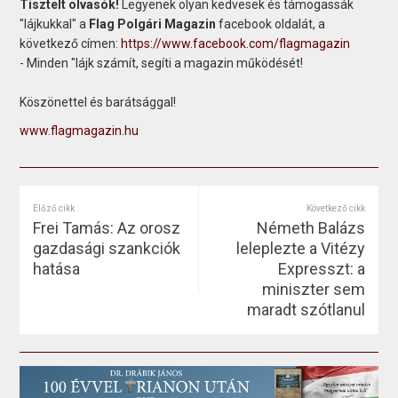
Tisztelt olvasók!
Legyenek olyan kedvesek és támogassák
"lájkukkal" a
Flag Polgári Magazin
facebook oldalát, a
következő címen:
https://www.facebook.com/flagmagazin
- Minden "lájk számít, segíti a magazin működését!
Köszönettel és barátsággal!
www.flagmagazin.hu
Előző cikk
Következő cikk
Frei Tamás: Az orosz
Németh Balázs
gazdasági szankciók
leleplezte a Vitézy
hatása
Expresszt: a
miniszter sem
maradt szótlanul