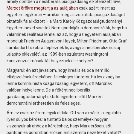
amely döntően a neoliberális piacgazdaság elkötelezett híve,
Marxot örökre megtartja az aulájában
csak azért, mert az
egyetem egykoron – amikor még a szocialista piacgazdaságot
oktatták falai között – a Marx Károly Közgazdaságtudományi
Egyetem nevet viselte? Nem gondolják a demonstrálók, hogy ha
valaminek realitása lenne, az az, hogy az egyetem aulájában
mondjuk Friedrich August von Hayek, Milton Friedman, Otto Graf
Lambsdorff szobrát lepleznék le, avagy a neoliberalizmus új
„alapító oklevelét”, az 1989-ben született washingtoni
konszenzus másolatát helyeznék el e helyen?
Magyarul: én azt javaslom, hogy irreális és oda nem illő
elképzelések érdekében felesleges tüntetni. Ha lesz vagy ha
lenne kommunista közgazdasági egyetem, ott Marxnak
valóban helye lenne. De a főként neoliberális
gazdaságtudományt oktató egyetem előtt Marxért
demonstrálni érthetetlen és felesleges.
Ám ez csak az érem egyik oldala. Ott van a másik, a legalább
ilyen súlyos kérdés: a tüntető balos személyek hogyan
viszonyulnak ahhoz a kérdéshez, hogy Marx erősen, sőt
bántóan és gorombán erősen antiszemita nézeteket vallott?