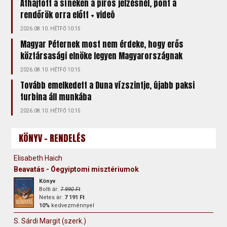
Áthajtott a síneken a piros jelzésnél, pont a
rendőrök orra előtt + videó
2026.08.10. HÉTFŐ 10:15
Magyar Péternek most nem érdeke, hogy erős
köztársasági elnöke legyen Magyarországnak
2026.08.10. HÉTFŐ 10:15
Tovább emelkedett a Duna vízszintje, újabb paksi
turbina áll munkába
2026.08.10. HÉTFŐ 10:15
KÖNYV - RENDELÉS
Elisabeth Haich
Beavatás - Óegyiptomi misztériumok
Könyv
Bolti ár:
7 990 Ft
Netes ár:
7 191 Ft
10%
kedvezménnyel
S. Sárdi Margit (szerk.)