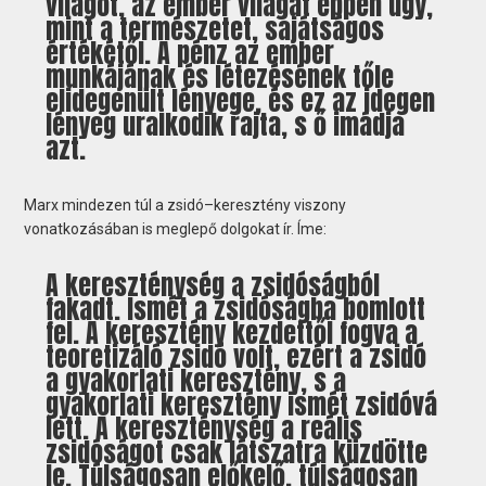
világot, az ember világát éppen úgy,
mint a természetet, sajátságos
értékétől. A pénz az ember
munkájának és létezésének tőle
elidegenült lényege, és ez az idegen
lényeg uralkodik rajta, s ő imádja
azt.
Marx mindezen túl a zsidó–keresztény viszony
vonatkozásában is meglepő dolgokat ír. Íme:
A kereszténység a zsidóságból
fakadt. Ismét a zsidóságba bomlott
fel. A keresztény kezdettől fogva a
teoretizáló zsidó volt, ezért a zsidó
a gyakorlati keresztény, s a
gyakorlati keresztény ismét zsidóvá
lett. A kereszténység a reális
zsidóságot csak látszatra küzdötte
le. Túlságosan előkelő, túlságosan