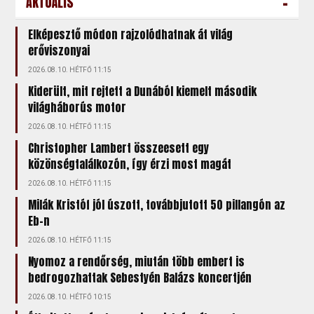
-
AKTUÁLIS
Elképesztő módon rajzolódhatnak át világ
erőviszonyai
2026.08.10. HÉTFŐ 11:15
Kiderült, mit rejtett a Dunából kiemelt második
világháborús motor
2026.08.10. HÉTFŐ 11:15
Christopher Lambert összeesett egy
közönségtalálkozón, így érzi most magát
2026.08.10. HÉTFŐ 11:15
Milák Kristóf jól úszott, továbbjutott 50 pillangón az
Eb-n
2026.08.10. HÉTFŐ 11:15
Nyomoz a rendőrség, miután több embert is
bedrogozhattak Sebestyén Balázs koncertjén
2026.08.10. HÉTFŐ 10:15