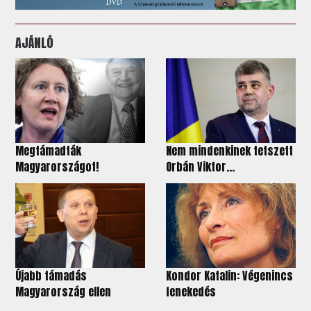
AJÁNLÓ
Megtámadták
Nem mindenkinek tetszett
Magyarországot!
Orbán Viktor...
Újabb támadás
Kondor Katalin: Végenincs
Magyarország ellen
fenekedés