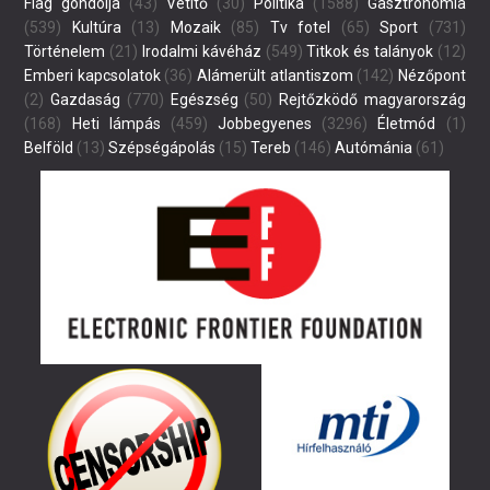
Flag gondolja
(43)
Vetítő
(30)
Politika
(1588)
Gasztronómia
(539)
Kultúra
(13)
Mozaik
(85)
Tv fotel
(65)
Sport
(731)
Történelem
(21)
Irodalmi kávéház
(549)
Titkok és talányok
(12)
Emberi kapcsolatok
(36)
Alámerült atlantiszom
(142)
Nézőpont
(2)
Gazdaság
(770)
Egészség
(50)
Rejtőzködő magyarország
(168)
Heti lámpás
(459)
Jobbegyenes
(3296)
Életmód
(1)
Belföld
(13)
Szépségápolás
(15)
Tereb
(146)
Autómánia
(61)