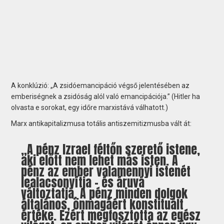
A konklúzió: „A zsidóemancipáció végső jelentésében az
emberiségnek a zsidóság alól való emancipációja.” (Hitler ha
olvasta e sorokat, egy időre marxistává válhatott.)
Marx antikapitalizmusa totális antiszemitizmusba vált át:
„A pénz Izrael féltőn szerető istene,
aki előtt nem lehet más isten. A
pénz az ember valamennyi istenét
lealacsonyítja – és áruvá
változtatja. A pénz minden dolgok
általános, önmagáért konstituált
értéke. Ezért megfosztotta az egész