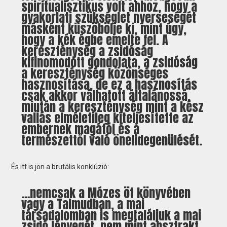
spiritualisztikus volt ahhoz, hogy a
gyakorlati szükséglet nyerseségét
másként küszöbölje ki, mint úgy,
hogy a kék égbe emelte fel. A
kereszténység a zsidóság
kifinomodott gondolata, a zsidóság
a kereszténység közönséges
hasznosítása, de ez a hasznosítás
csak akkor válhatott általánossá,
miután a kereszténység mint a kész
vallás elméletileg kiteljesítette az
embernek magától és a
természettől való önelidegenülését.
És itt is jön a brutális konklúzió:
…nemcsak a Mózes öt könyvében
vagy a Talmudban, a mai
társadalomban is megtaláljuk a mai
zsidó lényegét, nem mint absztrakt,