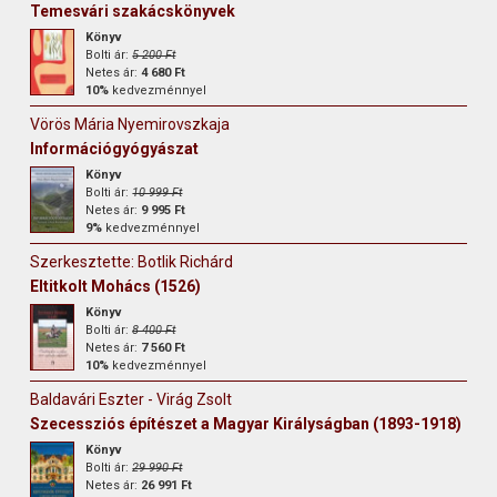
Temesvári szakácskönyvek
Könyv
Bolti ár:
5 200 Ft
Netes ár:
4 680 Ft
10%
kedvezménnyel
Vörös Mária Nyemirovszkaja
Információgyógyászat
Könyv
Bolti ár:
10 999 Ft
Netes ár:
9 995 Ft
9%
kedvezménnyel
Szerkesztette: Botlik Richárd
Eltitkolt Mohács (1526)
Könyv
Bolti ár:
8 400 Ft
Netes ár:
7 560 Ft
10%
kedvezménnyel
Baldavári Eszter - Virág Zsolt
Szecessziós építészet a Magyar Királyságban (1893-1918)
Könyv
Bolti ár:
29 990 Ft
Netes ár:
26 991 Ft