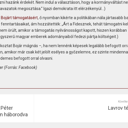
ezni hazánk érdekét. Nem indul a választáson, hogy a kormányváltást ne
avazatok megosztása.” Igazi demokrata itt elérzékenyül…)
e
Bojárt támogatásért
, ő nyomban kikérte a politikában nála jártasabb ba
fenntartásaikat, ám hozzátették: „Árt a Fidesznek, tehát támogatni kell
 nem örült, amikor a támogatás nyilvánosságot kapott, hiszen korábban
egyszerű magyar emberek adományaiból fedezi pártja költségeit.)
jékoztat Bojár mágnás –, ha nem lennénk képesek legalább befogott orra
, amikor már csak két jelölt esélyes a győzelemre, ez szinte mindenn
rdemes befogott orral olvasni.
ber (Forrás: Facebook)
Követke
 Péter
Lavrov t
van háborodva