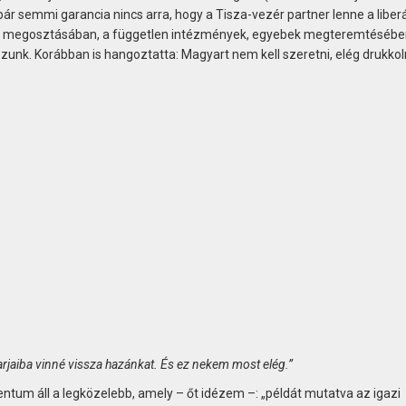
 bár semmi garancia nincs arra, hogy a Tisza-vezér partner lenne a liberá
om megosztásában, a független intézmények, egyebek megteremtésébe
zzunk. Korábban is hangoztatta: Magyart nem kell szeretni, elég drukkol
karjaiba vinné vissza hazánkat. És ez nekem most elég.”
tum áll a legközelebb, amely – őt idézem –: „példát mutatva az igazi