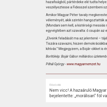
hazafiságból, pártérdeke elé tudta hely
veszélyeztesse a Fidesszel szembeni sz
Amikor Magyar Péter tavaly megkerest
véleményét, akik szintén hangoztatták a 
(Mondani sem kell, a kistérségi messiás
egyvégtében azt szavalta: ő csupán az 
„Elveink feladását ma az jelentené – tá
Tiszára szavazni, hiszen demokráciákban
kihívás.” Megjegyzem, a Bojár-cikket is é
Borítókép: Bojár Gábor milliárdos üzletem
Pilhál György -
www.magyarnemzet.hu
Előző cikk
Nem vicc! A hazaáruló Magyar
bejelentette: „morálisan” föl 