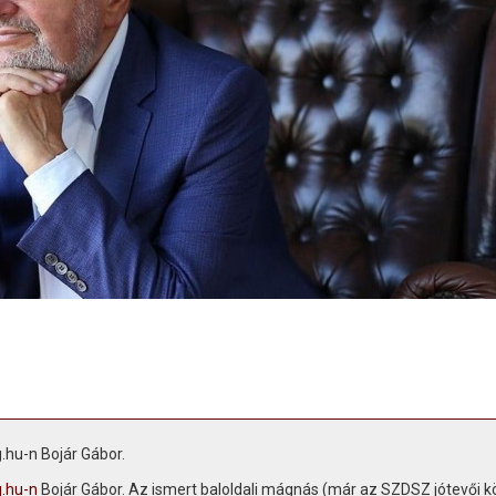
.hu-n Bojár Gábor.
.hu-n
Bojár Gábor. Az ismert baloldali mágnás (már az SZDSZ jótevői kö