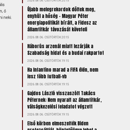
2026.08.06. CSÜTÖRTÖK 20:15
lis
Újabb melegrekordok dőltek meg,
n, ő
enyhül a hőség – Magyar Péter
ni neki.
energiapolitikát bírált, a Fidesz az
államtitkár távozását követeli
2026.08.06. CSÜTÖRTÖK 20:15
Háborús arzenál miatt lezárják a
Szabadság hidat és a budai rakpartot
2026.08.06. CSÜTÖRTÖK 19:15
Ha Infantino marad a FIFA élén, nem
lesz több futball-vb
2026.08.06. CSÜTÖRTÖK 19:15
Gajdos László visszaszólt Takács
Péternek: Nem nyaralt az államtitkár,
válságkezelési feladatot végzett
2026.08.06. CSÜTÖRTÖK 19:15
Első körben elmeszelték Biden