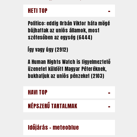
-
HETI TOP
Politico: eddig Orbán Viktor háta mögé
bújhattak az uniós államok, most
szétesőben az egység (6444)
Így vagy úgy (2912)
A Human Rights Watch is figyelmeztető
üzenetet küldött Magyar Péteréknek,
bukhatjuk az uniós pénzeket (2103)
-
HAVI TOP
-
NÉPSZERŰ TARTALMAK
Időjárás - meteoblue