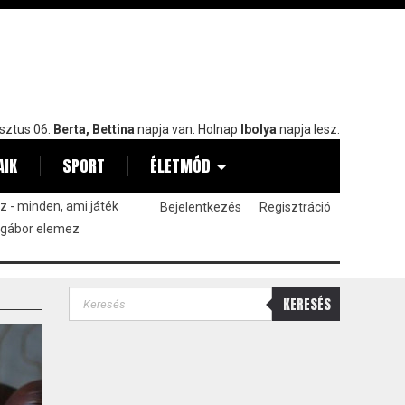
sztus 06.
Berta, Bettina
napja van. Holnap
Ibolya
napja lesz.
AIK
SPORT
ÉLETMÓD
 - minden, ami játék
Bejelentkezés
Regisztráció
 gábor elemez
KERESÉS