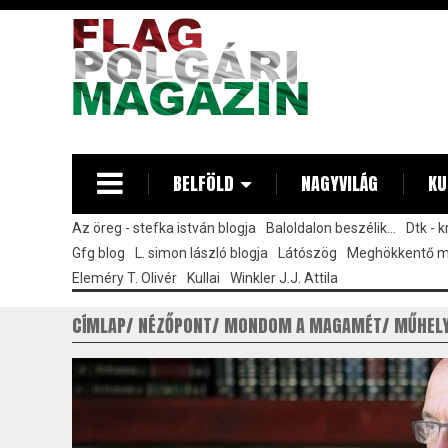
Ugrás
a
tartalomra
BELFÖLD
NAGYVILÁG
KU
Az öreg - stefka istván blogja
Baloldalon beszélik...
Dtk - 
Gfg blog
L. simon lászló blogja
Látószög
Meghökkentő 
Eleméry T. Olivér
Kullai
Winkler J.J. Attila
CÍMLAP
NÉZŐPONT
MONDOM A MAGAMÉT
MŰHEL