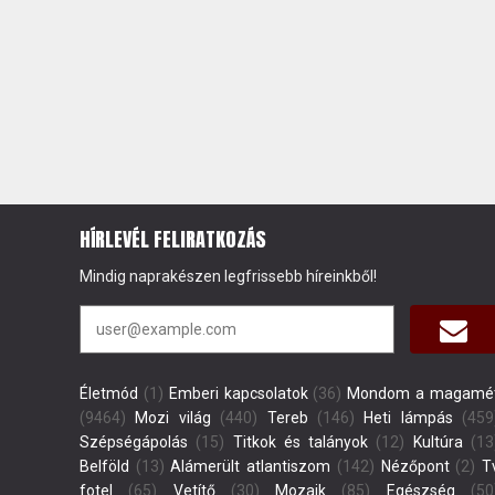
HÍRLEVÉL FELIRATKOZÁS
Mindig naprakészen legfrissebb híreinkből!
Életmód
(1)
Emberi kapcsolatok
(36)
Mondom a magamé
(9464)
Mozi világ
(440)
Tereb
(146)
Heti lámpás
(459
Szépségápolás
(15)
Titkok és talányok
(12)
Kultúra
(13
Belföld
(13)
Alámerült atlantiszom
(142)
Nézőpont
(2)
T
fotel
(65)
Vetítő
(30)
Mozaik
(85)
Egészség
(50