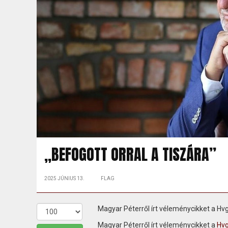
„BEFOGOTT ORRAL A TISZÁRA”
2025 JÚNIUS 13.
FLAG
Magyar Péterről írt véleménycikket a Hvg
Magyar Péterről írt véleménycikket a
Hvg