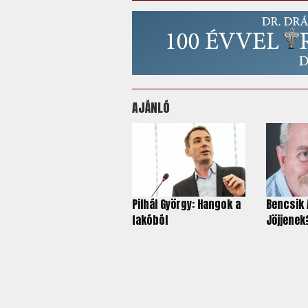
AJÁNLÓ
Pilhál György: Hangok a
Bencsik 
fakóból
Jöjjenek?