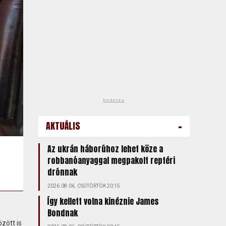
hirdetés
-
AKTUÁLIS
Az ukrán háborúhoz lehet köze a
robbanóanyaggal megpakolt reptéri
drónnak
2026.08.06. CSÜTÖRTÖK 20:15
Így kellett volna kinéznie James
Bondnak
zött is