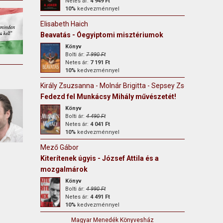
Netes ár:
4 949 Ft
10%
kedvezménnyel
Elisabeth Haich
Beavatás - Óegyiptomi misztériumok
Könyv
Bolti ár:
7 990 Ft
Netes ár:
7 191 Ft
10%
kedvezménnyel
Király Zsuzsanna - Molnár Brigitta - Sepsey Zsófia
Fedezd fel Munkácsy Mihály művészetét!
Könyv
Bolti ár:
4 490 Ft
Netes ár:
4 041 Ft
10%
kedvezménnyel
Mező Gábor
Kiterítenek úgyis - József Attila és a
mozgalmárok
Könyv
Bolti ár:
4 990 Ft
Netes ár:
4 491 Ft
10%
kedvezménnyel
Magyar Menedék Könyvesház