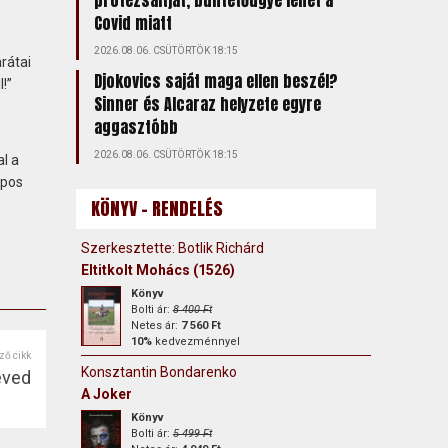
protezsáltját, büntetőügye lehet a
Covid miatt
2026.08.06. CSÜTÖRTÖK 18:15
rátai
Djokovics saját maga ellen beszél?
!”
Sinner és Alcaraz helyzete egyre
aggasztóbb
2026.08.06. CSÜTÖRTÖK 18:15
l a
apos
KÖNYV - RENDELÉS
Szerkesztette: Botlik Richárd
Eltitkolt Mohács (1526)
Könyv
Bolti ár:
8 400 Ft
Netes ár:
7 560 Ft
10%
kedvezménnyel
ző cikk
Konsztantin Bondarenko
éved
A Joker
Könyv
Bolti ár:
5 499 Ft