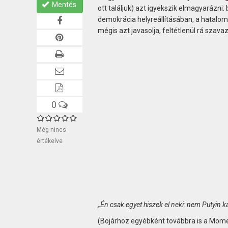
Mentés
ott találjuk) azt igyekszik elmagyarázni:
demokrácia helyreállításában, a hatal
mégis azt javasolja, feltétlenül rá szava
0
Még nincs
értékelve
„Én csak egyet hiszek el neki: nem Putyin 
(Bojárhoz egyébként továbbra is a Momen