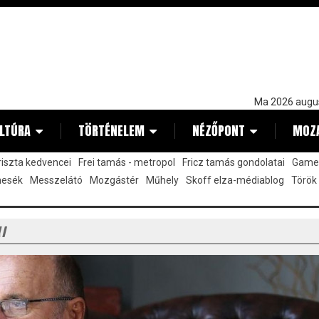
Ma 2026 augu
LTÚRA
TÖRTÉNELEM
NÉZŐPONT
MOZ
kriszta kedvencei
Frei tamás - metropol
Fricz tamás gondolatai
Gamez
mesék
Messzelátó
Mozgástér
Műhely
Skoff elza-médiablog
Török
Y