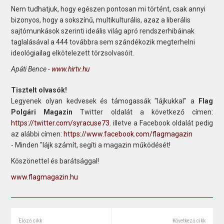
Nem tudhatjuk, hogy egészen pontosan mi történt, csak annyi
bizonyos, hogy a sokszínű, multikulturális, azaz a liberális
sajtómunkások szerinti ideális világ apró rendszerhibáinak
taglalásával a 444 továbbra sem szándékozik megterhelni
ideológiailag elkötelezett törzsolvasóit.
Apáti Bence -
www.hirtv.hu
Tisztelt olvasók!
Legyenek olyan kedvesek és támogassák "lájkukkal" a
Flag
Polgári Magazin
Twitter oldalát a következő címen:
https://twitter.com/syracuse73
. illetve a Facebook oldalát pedig
az alábbi címen:
https://www.facebook.com/flagmagazin
- Minden "lájk számít, segíti a magazin működését!
Köszönettel és barátsággal!
www.flagmagazin.hu
Előző cikk
Következő cikk