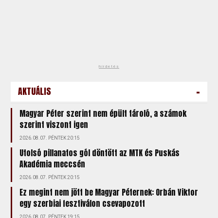
hirdetés
-
AKTUÁLIS
Magyar Péter szerint nem épült tároló, a számok
szerint viszont igen
2026.08.07. PÉNTEK 20:15
Utolsó pillanatos gól döntött az MTK és Puskás
Akadémia meccsén
2026.08.07. PÉNTEK 20:15
Ez megint nem jött be Magyar Péternek: Orbán Viktor
egy szerbiai fesztiválon csevapozott
2026.08.07. PÉNTEK 19:15