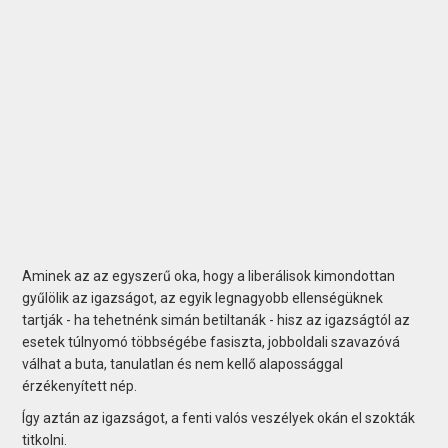
Aminek az az egyszerű oka, hogy a liberálisok kimondottan
gyűlölik az igazságot, az egyik legnagyobb ellenségüknek
tartják - ha tehetnénk simán betiltanák - hisz az igazságtól az
esetek túlnyomó többségébe fasiszta, jobboldali szavazóvá
válhat a buta, tanulatlan és nem kellő alapossággal
érzékenyített nép.
Így aztán az igazságot, a fenti valós veszélyek okán el szokták
titkolni.