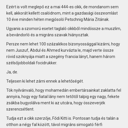
Ezért is volt meglepő ez a mai 444-es cikk, de mondanom sem
kell, akkorát kellett csalódnom, mint a gazdasági összeomlást
10 éve minden héten megjósoló Petschnig Mária Zitának.
Ugyanis a szomorú esetet taglaló cikkből mindössze a muszlim,
a bevándorló és a migráns szavak hiányoztak.
Persze nem lehet 100 százalékos bizonyossággal kizárni, hogy
nem Juszuf, Abdul és Ahmed kurvázta le, majd verte össze
rövid szoknyája miatt a szegény francia lányt, hanem három
szélsőjobboldali focidrukker.
Ja, de.
Teljesen ki lehet zárni ennek a lehetőségét.
Tök nyilvánvaló, hogy mohamedán embertársainkat zaklatta fel
annyira, hogy egy fiatal lány nem tetőtől talpig egy nagy, fekete
zsákba bugyolálva ment ki az utcára, hogy összeverjék
szerencsétlent.
Tudja ezt a cikk szerzője, Fődi Kitti is. Pontosan tudja és talán a
otthon a négy fal között, távol migráns simogató férfi