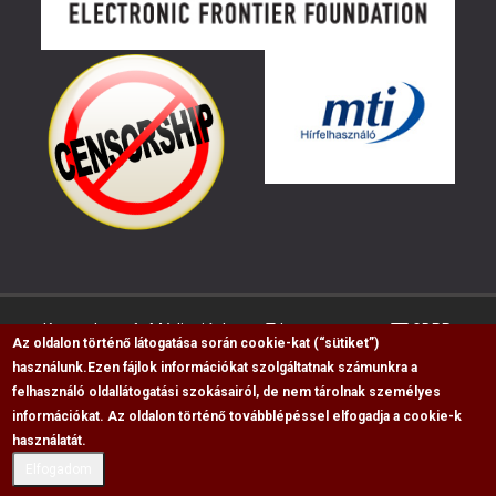
Kapcsolat
Médiaajánlat
Impresszum
GDPR
Az oldalon történő látogatása során cookie-kat (“sütiket”)
használunk.
Ezen fájlok információkat szolgáltatnak számunkra a
felhasználó oldallátogatási szokásairól, de nem tárolnak személyes
RSS
információkat. Az oldalon történő továbblépéssel elfogadja a cookie-k
Copyright © 2009-2026, Flag Polgári Magazin saját
használatát.
cikkeinek átvétele, másolása csak a forrás
Elfogadom
megjelölésével lehetséges