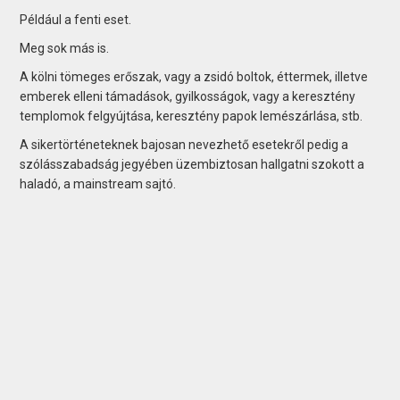
Például a fenti eset.
Meg sok más is.
A kölni tömeges erőszak, vagy a zsidó boltok, éttermek, illetve
emberek elleni támadások, gyilkosságok, vagy a keresztény
templomok felgyújtása, keresztény papok lemészárlása, stb.
A sikertörténeteknek bajosan nevezhető esetekről pedig a
szólásszabadság jegyében üzembiztosan hallgatni szokott a
haladó, a mainstream sajtó.