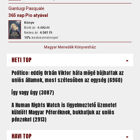
Gianluigi Pasquale
365 nap Pio atyával
Könyv
Bolti ár:
4 490 Ft
Netes ár:
4 041 Ft
10%
kedvezménnyel
Magyar Menedék Könyvesház
-
HETI TOP
Politico: eddig Orbán Viktor háta mögé bújhattak az
uniós államok, most szétesőben az egység (6960)
Így vagy úgy (3087)
A Human Rights Watch is figyelmeztető üzenetet
küldött Magyar Péteréknek, bukhatjuk az uniós
pénzeket (2913)
-
HAVI TOP