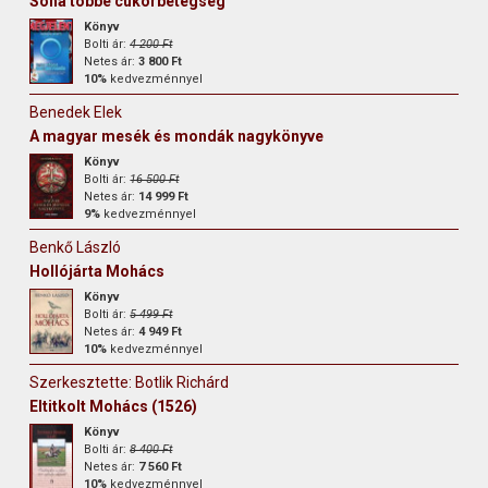
Soha többé cukorbetegség
Könyv
Bolti ár:
4 200 Ft
Netes ár:
3 800 Ft
10%
kedvezménnyel
Benedek Elek
A magyar mesék és mondák nagykönyve
Könyv
Bolti ár:
16 500 Ft
Netes ár:
14 999 Ft
9%
kedvezménnyel
Benkő László
Hollójárta Mohács
Könyv
Bolti ár:
5 499 Ft
Netes ár:
4 949 Ft
10%
kedvezménnyel
Szerkesztette: Botlik Richárd
Eltitkolt Mohács (1526)
Könyv
Bolti ár:
8 400 Ft
Netes ár:
7 560 Ft
10%
kedvezménnyel