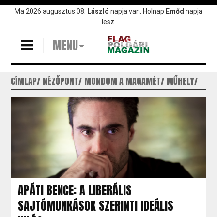
Ugrás
Ma 2026 augusztus 08.
László
napja van. Holnap
Emőd
napja
a
lesz.
tartalomra
MENU
CÍMLAP
NÉZŐPONT
MONDOM A MAGAMÉT
MŰHELY
APÁTI BENCE: A LIBERÁLIS
SAJTÓMUNKÁSOK SZERINTI IDEÁLIS