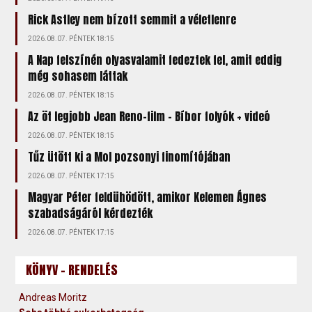
Rick Astley nem bízott semmit a véletlenre
2026.08.07. PÉNTEK 18:15
A Nap felszínén olyasvalamit fedeztek fel, amit eddig
még sohasem láttak
2026.08.07. PÉNTEK 18:15
Az öt legjobb Jean Reno-film – Bíbor folyók + videó
2026.08.07. PÉNTEK 18:15
Tűz ütött ki a Mol pozsonyi finomítójában
2026.08.07. PÉNTEK 17:15
Magyar Péter feldühödött, amikor Kelemen Ágnes
szabadságáról kérdezték
2026.08.07. PÉNTEK 17:15
KÖNYV - RENDELÉS
Andreas Moritz