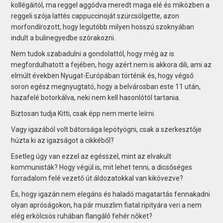
kollégáitól, ma reggel aggódva meredt maga elé és miközben a
reggeli szója lattés cappuccinoját szürcsölgette, azon
morfondírozott, hogy legutóbb milyen hosszú szoknyában
indult a bulinegyedbe szórakozni.
Nem tudok szabadulni a gondolattól, hogy még az is
megfordulhatott a fejében, hogy azért nem is akkora dili, ami az
elmúlt években Nyugat-Európában történik és, hogy végső
soron egész megnyugtató, hogy a belvárosban este 11 után,
hazafelé botorkálva, neki nem kell hasonlótól tartania.
Biztosan tudja Kitti, csak épp nem merte leírni.
Vagy igazából volt bátorsága lepötyögni, csak a szerkesztője
húzta ki az igazságot a cikkéből?
Esetleg úgy van ezzel az egésszel, mint az elvakult
kommunisták? Hogy végül is, mit lehet tenni, a dicsőséges
forradalom felé vezető út áldozatokkal van kikövezve?
És, hogy igazán nem elegáns és haladó magatartás fennakadni
olyan apróságokon, ha pár muszlim fiatal ripityára veri a nem
elég erkölcsös ruhában flangáló fehér nőket?