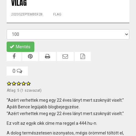
VILÁG
2020 SZEPTEMBER 28.
FLAG
Mentés
0
Átlag:
5
(
1
szavazat)
”Azért verhettek meg egy 22 éves lányt mert szoknyát viselt.”
Apáti Bence legújabb blogbejegyzése.
”Azért verhettek meg egy 22 éves lányt mert szoknyát viselt.”
Ez volt az egyik cikk címe ma reggel a 444.hu-n.
A dolog természetesen iszonyatos, mégis örömmel töltött el,