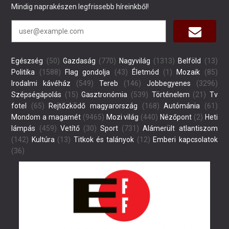
Mindig naprakészen legfrissebb híreinkből!
Egészség
(50)
Gazdaság
(770)
Nagyvilág
(1313)
Belföld
(13)
Politika
(1588)
Flag gondolja
(43)
Életmód
(1)
Mozaik
(85)
Irodalmi kávéház
(549)
Tereb
(146)
Jobbegyenes
(3296)
Szépségápolás
(15)
Gasztronómia
(539)
Történelem
(21)
Tv
fotel
(65)
Rejtőzködő magyarország
(168)
Autómánia
(61)
Mondom a magamét
(9465)
Mozi világ
(440)
Nézőpont
(2)
Heti
lámpás
(459)
Vetítő
(30)
Sport
(731)
Alámerült atlantiszom
(142)
Kultúra
(13)
Titkok és talányok
(12)
Emberi kapcsolatok
(36)