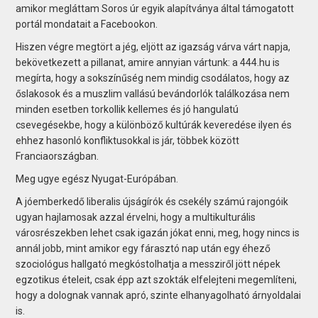
amikor megláttam Soros úr egyik alapítványa által támogatott
portál mondatait a Facebookon.
Hiszen végre megtört a jég, eljött az igazság várva várt napja,
bekövetkezett a pillanat, amire annyian vártunk: a 444.hu is
megírta, hogy a sokszínűség nem mindig csodálatos, hogy az
őslakosok és a muszlim vallású bevándorlók találkozása nem
minden esetben torkollik kellemes és jó hangulatú
csevegésekbe, hogy a különböző kultúrák keveredése ilyen és
ehhez hasonló konfliktusokkal is jár, többek között
Franciaországban.
Meg ugye egész Nyugat-Európában.
A jóemberkedő liberalis újságírók és csekély számú rajongóik
ugyan hajlamosak azzal érvelni, hogy a multikulturális
városrészekben lehet csak igazán jókat enni, meg, hogy nincs is
annál jobb, mint amikor egy fárasztó nap után egy éhező
szociológus hallgató megkóstolhatja a messziről jött népek
egzotikus ételeit, csak épp azt szokták elfelejteni megemlíteni,
hogy a dolognak vannak apró, szinte elhanyagolható árnyoldalai
is.