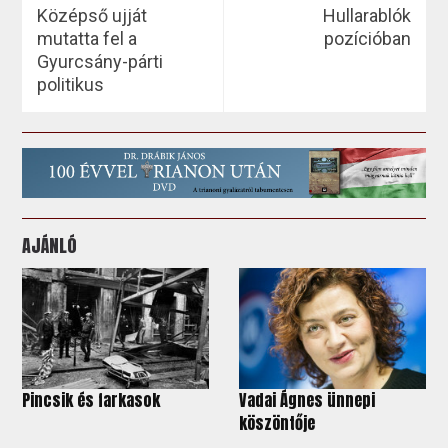
Középső ujját
Hullarablók
mutatta fel a
pozícióban
Gyurcsány-párti
politikus
AJÁNLÓ
Pincsik és farkasok
Vadai Ágnes ünnepi
köszöntője