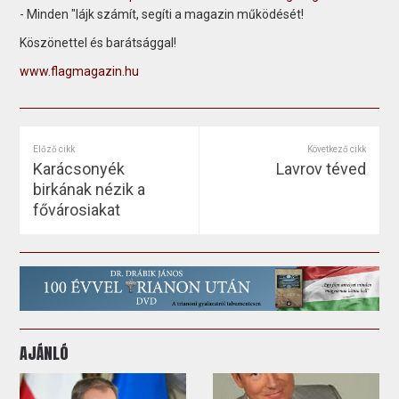
- Minden "lájk számít, segíti a magazin működését!
Köszönettel és barátsággal!
www.flagmagazin.hu
Előző cikk
Következő cikk
Karácsonyék
Lavrov téved
birkának nézik a
fővárosiakat
AJÁNLÓ