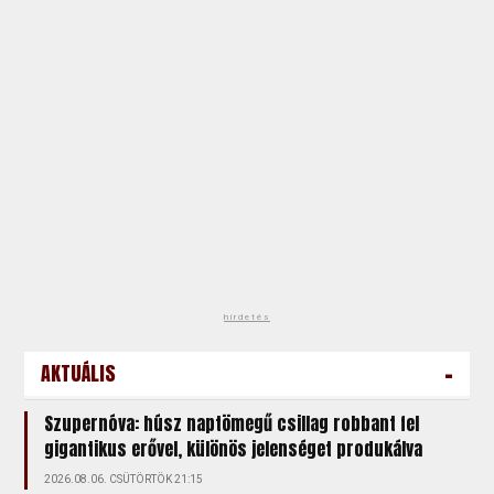
hirdetés
-
AKTUÁLIS
Szupernóva: húsz naptömegű csillag robbant fel
gigantikus erővel, különös jelenséget produkálva
2026.08.06. CSÜTÖRTÖK 21:15