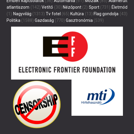
Emberi kapcsolatok
(36)
Autómánia
(61)
Mozaik
(85)
Alámerült
atlantiszom
(142)
Vetítő
(30)
Nézőpont
(2)
Sport
(731)
Életmód
(1)
Nagyvilág
(1313)
Tv fotel
(65)
Kultúra
(13)
Flag gondolja
(43)
Politika
(1588)
Gazdaság
(770)
Gasztronómia
(539)