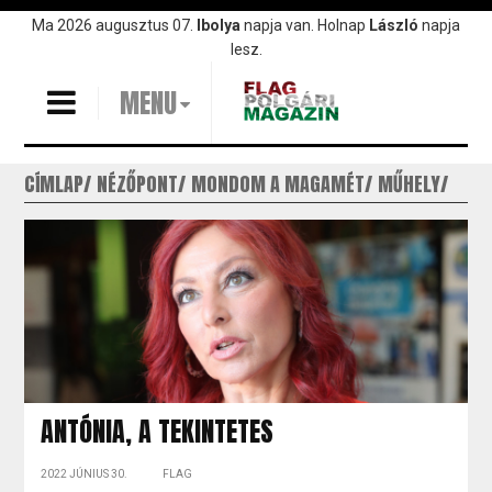
Ugrás
Ma 2026 augusztus 07.
Ibolya
napja van. Holnap
László
napja
a
lesz.
tartalomra
MENU
CÍMLAP
NÉZŐPONT
MONDOM A MAGAMÉT
MŰHELY
ANTÓNIA, A TEKINTETES
2022 JÚNIUS 30.
FLAG