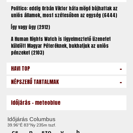
Politico: eddig Orbán Viktor háta mögé bújhattak az
uniós államok, most szétesőben az egység (6444)
Így vagy úgy (2912)
A Human Rights Watch is figyelmeztető üzenetet
küldött Magyar Péteréknek, bukhatjuk az uniós
pénzeket (2103)
-
HAVI TOP
-
NÉPSZERŰ TARTALMAK
Időjárás - meteoblue