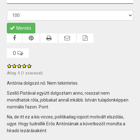
Mentés
0
Átlag:
5
(
1
szavazat)
Antónia dolgozó nő. Nem tekintetes.
Szellő Pistával együtt dolgoztam anno, rosszat nem
mondhatok róla, jobbakat annál inkább. István tulajdonképpen
normális fazon. Pont.
Na, de itt ez a kis vicces, politikailag icipicit motivált elszólás,
ugye. Hogy tudniillik Erős Antóniának a következőt mondta a
híradó lezárásaként: