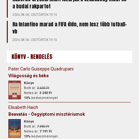
a budai rakpartot
2026.08.06. CSÜTÖRTÖK 19:15
Ha Infantino marad a FIFA élén, nem lesz több futball-
vb
2026.08.06. CSÜTÖRTÖK 19:15
KÖNYV - RENDELÉS
Pater Carlo Guiseppe Quadrupani
Világosság és béke
Könyv
Bolti ár:
3 600 Ft
Netes ár:
3 240 Ft
10%
kedvezménnyel
Elisabeth Haich
Beavatás - Óegyiptomi misztériumok
Könyv
Bolti ár:
7 990 Ft
Netes ár:
7 191 Ft
10%
kedvezménnyel