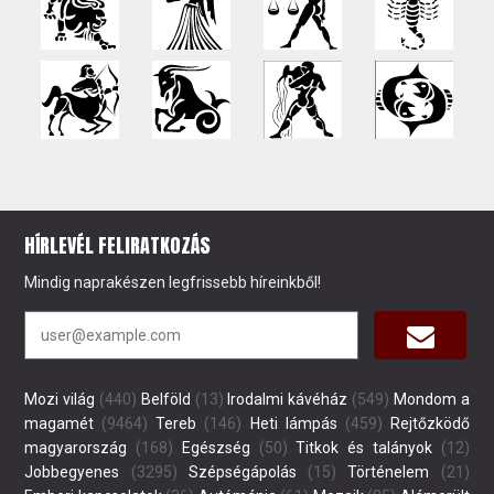
HÍRLEVÉL FELIRATKOZÁS
Mindig naprakészen legfrissebb híreinkből!
Mozi világ
(440)
Belföld
(13)
Irodalmi kávéház
(549)
Mondom a
magamét
(9464)
Tereb
(146)
Heti lámpás
(459)
Rejtőzködő
magyarország
(168)
Egészség
(50)
Titkok és talányok
(12)
Jobbegyenes
(3295)
Szépségápolás
(15)
Történelem
(21)