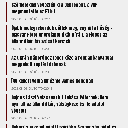
Szögletekkel végezték ki a Debrecent, a VAR
megmentette az ETO-t
2026.08.06. CSÜTÖRTÖK 21:15
Újabb melegrekordok dőltek meg, enyhül a hőség –
Magyar Péter energiapolitikát bírált, a Fidesz az
államtitkár távozását követeli
2026.08.06. CSÜTÖRTÖK 20:15
Az ukrán háborúhoz lehet köze a robbanóanyaggal
megpakolt reptéri drónnak
2026.08.06. CSÜTÖRTÖK 20:15
Így kellett volna kinéznie James Bondnak
2026.08.06. CSÜTÖRTÖK 20:15
Gajdos László visszaszólt Takács Péternek: Nem
nyaralt az államtitkár, válságkezelési feladatot
végzett
2026.08.06. CSÜTÖRTÖK 19:15
Háborús arzenál miatt lezárják a Szabadság hidat és