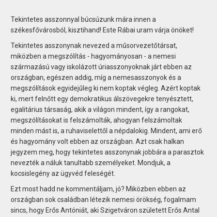
Tekintetes asszonnyal búcsúzunk mára innen a
székesfővárosból, kisztihand! Este Rábai uram várja önöket!
Tekintetes asszonynak nevezed a műsorvezetőtársat,
miközben a megszólítás - hagyományosan - a nemesi
származású vagy iskolázott úriasszonyoknak járt ebben az
országban, egészen addig, míg a nemesasszonyok és a
megszólítások egyidejűleg ki nem koptak végleg. Azért koptak
ki, mert felnőtt egy demokratikus álszövegekre tenyésztett,
egalitárius társaság, akik a világon mindent, így a rangokat,
megszólításokat is felszámolták, ahogyan felszámoltak
minden mást is, a ruhaviselettől a népdalokig. Mindent, ami erő
és hagyomány volt ebben az országban. Azt csak halkan
jegyzem meg, hogy tekintetes asszonynak jobbára a parasztok
nevezték a náluk tanultabb személyeket. Mondjuk, a
kocsislegény az ügyvéd feleségét.
Ezt most hadd ne kommentáljam, jó? Miközben ebben az
országban sok családban létezik nemesi örökség, fogalmam
sincs, hogy Erős Antóniát, aki Szigetváron született Erős Antal