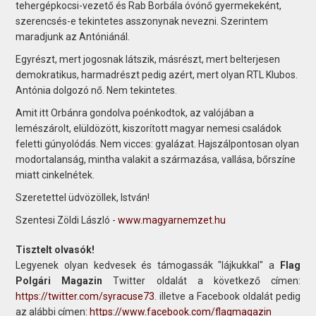
tehergépkocsi-vezető és Rab Borbála óvónő gyermekeként,
szerencsés-e tekintetes asszonynak nevezni. Szerintem
maradjunk az Antóniánál.
Egyrészt, mert jogosnak látszik, másrészt, mert belterjesen
demokratikus, harmadrészt pedig azért, mert olyan RTL Klubos.
Antónia dolgozó nő. Nem tekintetes.
Amit itt Orbánra gondolva poénkodtok, az valójában a
lemészárolt, elüldözött, kiszorított magyar nemesi családok
feletti gúnyolódás. Nem vicces: gyalázat. Hajszálpontosan olyan
modortalanság, mintha valakit a származása, vallása, bőrszíne
miatt cinkelnétek.
Szeretettel üdvözöllek, István!
Szentesi Zöldi László -
www.magyarnemzet.hu
Tisztelt olvasók!
Legyenek olyan kedvesek és támogassák "lájkukkal" a
Flag
Polgári Magazin
Twitter oldalát a következő címen:
https://twitter.com/syracuse73
. illetve a Facebook oldalát pedig
az alábbi címen:
https://www.facebook.com/flagmagazin