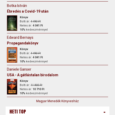
Botka István
Ébredés a Covid-19 után
Könyv
Bolti ár:
4 490 Ft
Netes ár:
4 041 Ft
10%
kedvezménnyel
Edward Bernays
Propagandakönyv
Könyv
Bolti ár:
4 490 Ft
Netes ár:
4 041 Ft
10%
kedvezménnyel
Daniele Ganser
USA - A gátlástalan birodalom
Könyv
Bolti ár:
11 900 Ft
Netes ár:
10 710 Ft
10%
kedvezménnyel
Magyar Menedék Könyvesház
-
HETI TOP