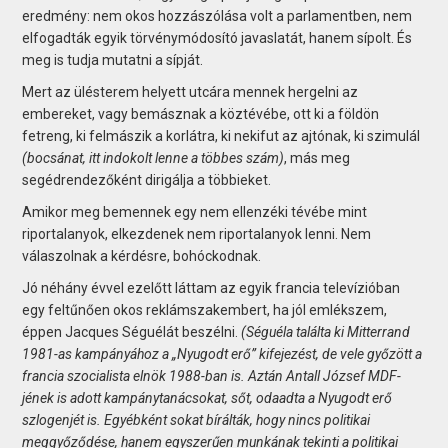
eredmény: nem okos hozzászólása volt a parlamentben, nem
elfogadták egyik törvénymódosító javaslatát, hanem sípolt. És
meg is tudja mutatni a sípját.
Mert az ülésterem helyett utcára mennek hergelni az
embereket, vagy bemásznak a köztévébe, ott ki a földön
fetreng, ki felmászik a korlátra, ki nekifut az ajtónak, ki szimulál
(bocsánat, itt indokolt lenne a többes szám)
, más meg
segédrendezőként dirigálja a többieket.
Amikor meg bemennek egy nem ellenzéki tévébe mint
riportalanyok, elkezdenek nem riportalanyok lenni. Nem
válaszolnak a kérdésre, bohóckodnak.
Jó néhány évvel ezelőtt láttam az egyik francia televízióban
egy feltűnően okos reklámszakembert, ha jól emlékszem,
éppen Jacques Séguélát beszélni.
(Séguéla találta ki Mitterrand
1981-as kampányához a „Nyugodt erő” kifejezést, de vele győzött a
francia szocialista elnök 1988-ban is. Aztán Antall József MDF-
jének is adott kampánytanácsokat, sőt, odaadta a Nyugodt erő
szlogenjét is. Egyébként sokat bírálták, hogy nincs politikai
meggyőződése, hanem egyszerűen munkának tekinti a politikai