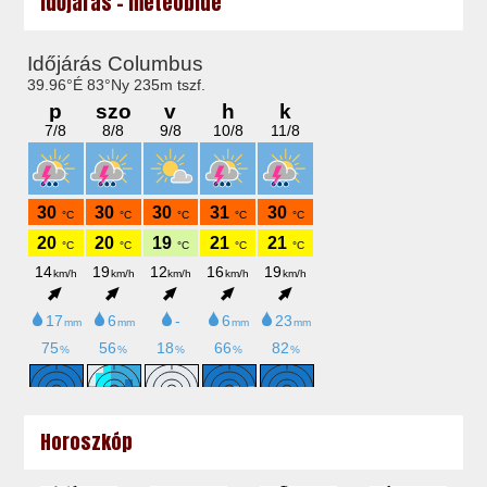
Időjárás - meteoblue
Horoszkóp