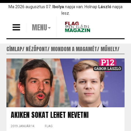
Ugrás
Ma 2026 augusztus 07.
Ibolya
napja van. Holnap
László
napja
a
lesz.
tartalomra
MENU
CÍMLAP
NÉZŐPONT
MONDOM A MAGAMÉT
MŰHELY
AKIKEN SOKAT LEHET NEVETNI
2019 JANUÁR 14.
FLAG