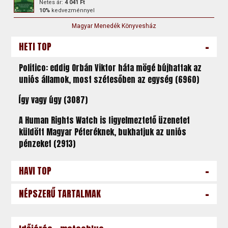
Netes ár:
4 041 Ft
10%
kedvezménnyel
Magyar Menedék Könyvesház
-
HETI TOP
Politico: eddig Orbán Viktor háta mögé bújhattak az
uniós államok, most szétesőben az egység (6960)
Így vagy úgy (3087)
A Human Rights Watch is figyelmeztető üzenetet
küldött Magyar Péteréknek, bukhatjuk az uniós
pénzeket (2913)
-
HAVI TOP
-
NÉPSZERŰ TARTALMAK