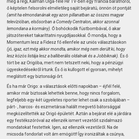
még a régi, Kálmán Olga-féle Hír TV-ben egy francia barátnőről,
ő képtelen felsorolni elméletileg saját bejáratú, önnön öt pontját
(amit ha elmondanának egy azon pillanatban az összes magyar
televízióban, elsősorban a Comedy Centralon, akkor azonnal
lemondana a kormány)
. Ő bohóckodik füstbombával, ő akar
játszótereket takaríttatni nyugdíjasokkal. Ő mondja, hogy a
Momentum lesz a Fidesz fő ellenfele az uniós választásokon
(jó, igaz, ezt még akkor mondta, amikor még nem derült ki, hogy
lesz közös listája lesz a balliberális oldalnak és a Jobbiknak).
És ő
tört be az Origóba, mert nem tetszett neki, hogy a pénzügyi
ügyeskedéseikről írtunk. És ő is kullogott el gyorsan, mihelyt
meglátott egy biztonsági őrt.
És ha már Origo: a választások előtti napokban – éjfél felé,
amikor már biztosak lehettek benne, hogy nincs forgalom,
legfeljebb egy-két ügyeletes riporter lehet csak a szobájában –
párt- , harcos- és eszmetársai halált megvető bátorsággal
megközelítették az Origó épületét. Aztán a bejárat elé a járdára
egy festékszóróval az ellenzék ismert vezetőit szidalmazó
mondatokat festettek. Igen, az ellenzék vezetőiről. Na de
micsoda fondorlat volt ám emögött! Így ironizáltak a csúnya,