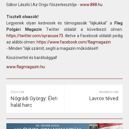
Gábor László | Az Origo főszerkesztője -
www.888.hu
Tisztelt olvasók!
Legyenek olyan kedvesek és támogassák "lájkukkal" a
Flag
Polgári Magazin
Twitter oldalát a következő címen:
https://twitter.com/syracuse73
. illetve a Facebook oldalát pedig
az alábbi címen:
https://www.facebook.com/flagmagazin
- Minden "lájk számít, segíti a magazin működését!
Köszönettel és barátsággal!
www.flagmagazin.hu
Előző cikk
Következő cikk
Nógrádi György: Élet-
Lavrov téved
halál harc