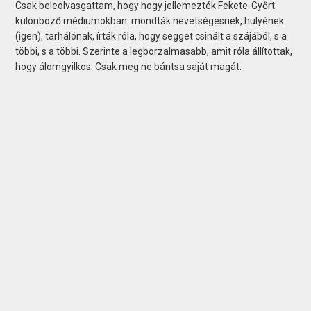
Csak beleolvasgattam, hogy hogy jellemezték Fekete-Győrt
különböző médiumokban: mondták nevetségesnek, hülyének
(igen), tarhálónak, írták róla, hogy segget csinált a szájából, s a
többi, s a többi. Szerinte a legborzalmasabb, amit róla állítottak,
hogy álomgyilkos. Csak meg ne bántsa saját magát.