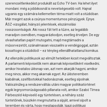
szerencsétlenkedést produkált az Echo TV-ben. Ha lehet ilyet
mondani: még a jobbikosnál is nevetségesebb volt. Hajnal
ugyanis egy számára kellemetlen téma miatt volt a stúdióban.
Már megint azok a csúnya momentumos pénzügyek. Ejnye.
ÁSZ-vizsgálat, hiányzó jelentések, elszámolási
rosszcsontságok. Aki rossz fát tett a tűzre, az legalább
maradjon csendben, magyarázkodjon, esetleg érveljen. De egy
olvashatatlan papírt mutogatni, majd megtámadni a
műsorvezetőt, szánalmasan visszaélni a vendégjoggal, aztán
kicsattogni a stúdióból – ez tényleg ellenállhatatlanul komikus.
Az ellenzéki politikusok az elmúlt hetekben kicsit megváltoztak.
A parlamenti képviselők nem akarnak képviselőként viselkedni;
amikor hivatalos ülésnap van, azt nem akarják hagyni; amikor
meg nincs, akkor meg akarnak egyet. Az ülésteremben
kiabálnak, szelfibotokkal hadonásznak, esetleg sípolnak.
Valószínűleg a rendszerváltás utáni magyar politikatörténet
egyik legnyomorúságosabb pillanata volt, amikor Szabó Tímea
Párbeszéd-képviselő egy tüntetésen, a néhány száz
tüntetőnek, büszkén megmutatta a sípját, amivel sípolt a
teremben és várta, hogy megtapsolják. Igazi politikusi