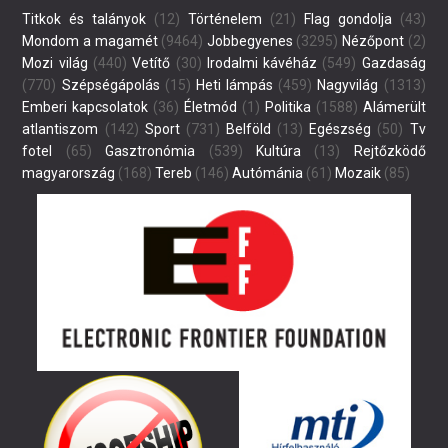
Titkok és talányok
(12)
Történelem
(21)
Flag gondolja
(43)
Mondom a magamét
(9464)
Jobbegyenes
(3295)
Nézőpont
(2)
Mozi világ
(440)
Vetítő
(30)
Irodalmi kávéház
(549)
Gazdaság
(770)
Szépségápolás
(15)
Heti lámpás
(459)
Nagyvilág
(1313)
Emberi kapcsolatok
(36)
Életmód
(1)
Politika
(1588)
Alámerült
atlantiszom
(142)
Sport
(731)
Belföld
(13)
Egészség
(50)
Tv
fotel
(65)
Gasztronómia
(539)
Kultúra
(13)
Rejtőzködő
magyarország
(168)
Tereb
(146)
Autómánia
(61)
Mozaik
(85)