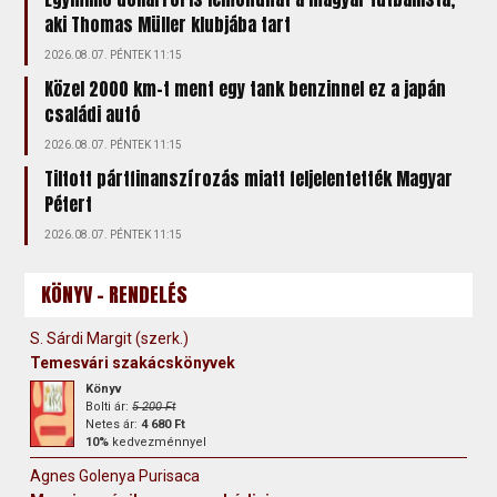
aki Thomas Müller klubjába tart
2026.08.07. PÉNTEK 11:15
Közel 2000 km-t ment egy tank benzinnel ez a japán
családi autó
2026.08.07. PÉNTEK 11:15
Tiltott pártfinanszírozás miatt feljelentették Magyar
Pétert
2026.08.07. PÉNTEK 11:15
KÖNYV - RENDELÉS
S. Sárdi Margit (szerk.)
Temesvári szakácskönyvek
Könyv
Bolti ár:
5 200 Ft
Netes ár:
4 680 Ft
10%
kedvezménnyel
Agnes Golenya Purisaca