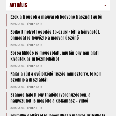
-
AKTUÁLIS
Ezek a típusok a magyarok kedvenc használt autói
2026.08.07. PÉNTEK 12:15
Bojkott helyett csodás Eb-ezüst: félt a hányástól,
önmagát is legyőzte a magyar úszónő
2026.08.07. PÉNTEK 12:15
Borsa Miklós is megszólalt, miután egy nap alatt
kivágták az új közmédiából
2026.08.07. PÉNTEK 12:15
Rájár a rúd a gyűlölködő tiszás miniszterre, le kell
szednie a dísztáblát
2026.08.07. PÉNTEK 12:15
Számos halott egy thaiföldi vérengzésben, a
nagyszüleit is megölte a kiskamasz + videó
2026.08.07. PÉNTEK 11:15
Egymillió dollárról is lemondhat a magyar futballista,