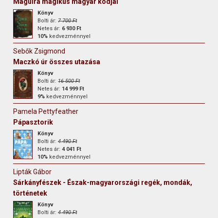
Maguira mágikus magyar kódjai
Könyv
Bolti ár:
7 700 Ft
Netes ár:
6 930 Ft
10%
kedvezménnyel
Sebők Zsigmond
Maczkó úr összes utazása
Könyv
Bolti ár:
16 500 Ft
Netes ár:
14 999 Ft
9%
kedvezménnyel
Pamela Pettyfeather
Pápasztorik
Könyv
Bolti ár:
4 490 Ft
Netes ár:
4 041 Ft
10%
kedvezménnyel
Lipták Gábor
Sárkányfészek - Észak-magyarországi regék, mondák,
történetek
Könyv
Bolti ár:
4 490 Ft