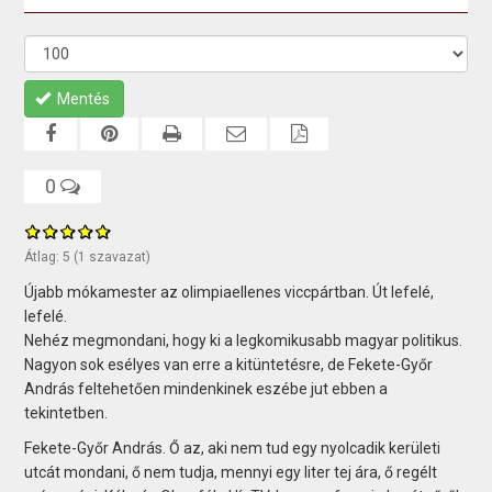
Mentés
0
Átlag:
5
(
1
szavazat)
Újabb mókamester az olimpiaellenes viccpártban. Út lefelé,
lefelé.
Nehéz megmondani, hogy ki a legkomikusabb magyar politikus.
Nagyon sok esélyes van erre a kitüntetésre, de Fekete-Győr
András feltehetően mindenkinek eszébe jut ebben a
tekintetben.
Fekete-Győr András. Ő az, aki nem tud egy nyolcadik kerületi
utcát mondani, ő nem tudja, mennyi egy liter tej ára, ő regélt