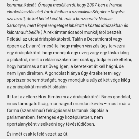
kommunikációt. Ő maga mesélt arról, hogy 2007-ben a francia
elnökválasztás első fordulójában a szocialista Ségolene Royalra
szavazott, de két héttel később már a konzervatív Nicolas
Sarkozyre, mert Royal rengeteget hibázott a köztes időszakban és
kiábrándult belőle.)
A reklámtanácsadói munkájáról beszélt.
Például az utcai óriásplakátokról. Talán a Decathlonról vagy
éppen az Evianról mesélte, hogy milyen visszás úgy tervezni
egy óriásplakátot, hogy mondjuk egy üveg vagy egy táska kilóg
a plakátról, mert a reklámszakember csak így tudja érzékeltetni,
hogy hatalmas az az üveg. Igen, a kereteket át kell hágni, de
nem ilyen direkten. A gondolat hiánya úgy érzékeltetni egy
sportszer behemótságát, hogy mondjuk a súlyzó két vége kilóg
az óriásplakát mindkét oldalán.
Itt tart az ellenzék is. Kimászni az óriásplakátról. Nincs gondolat,
nincs támogatottság, már nagyot mondani kevés – most már a
forma (szánalmas) felrúgásánál tartanak. Sípolás a
parlamentben, fetrengés egy középületben, nem
riportalanyként viselkedni egy tévéstúdióban.
És innét csak lefelé vezet az út.