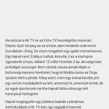
Ha nézzük a Hír TV és az Echo TV beszélgetős műsorait,
Fekete-Győr tényleg az az ember, akin mindenki csak nevet.
Durvábban: röhög. De most megjelent egy újabb momentumos.
Egy Hajnal nevű. Eddig is tudtuk, kicsoda, ő az a startupos
ügyeskedő a huss, elillanó 12 millió forinttal, ő az, aki szigorúan
próbálgat vicsorogni. Nem néztük vissza annak idején a
biztonsági kamera felvételeit, hogy ki firkálta össze az Origo
épülete előtt a járdát, főleg azért, mert egy órával később jött
egy eső és munkájukból az lett, amennyit ér, amennyit érnek, de
az egyik riporterünk mintha Hajnalt látta volna egy-két
haverjával festegetni.
Hajnal megirigyelte egy jobbikos kiabáló szánalmas
bohóckodását a Hír TV-ben, így nagyjából hasonló