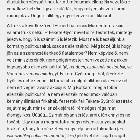
általuk kormánypártinak tartott médiumok ellenzéki vezetőkre
vonatkozó jelzőin. Így artikulálták, hogy milyen abszurd, amit
mondjuk az Origo is állít egy-egy ellenzéki politikusról.
A trükk a következő volt – mert hát nincs Momentum-akció
valami trükk nélkül –: Fekete-Győr nevét is felfestették, mintegy
jelezve, hogy ő is számít, ő is létezik. Most ne is beszéljünk a
kormány politikusairól, csak az ellenzékről. Még közéjük is hogy
jön ez a szerencsétlenkedő fiatalember? Nem képviselő, nem
volt miniszterelnök, nem polgármester, nem vezette az akkor
legnagyobb ellenzéki pártot
(jó, rendben, azóta már se Jobbik, se
Vona, de ez most mindegy)
. Fekete-Győr meg… hát, ő Fekete-
Győr, és nehéz ennél diffamálóbb dolgot állítani róla. És ezzel
nem ért véget ravasz akciójuk. Míg Botkáról meg a többi
ellenzéki politikusról a nem ellenzéki médiumok valóban
kemény állításait firkálták, festették fel, Fekete-Győrről ezt írták
saját maguk, mint ellenzéklejárató, rémséges rágalmat:
álomgyilkos. Úúúúú… Ez már olyan sértés, ami után ennyi és ne
tovább! Úgy akarja megmutatni, hogy milyen csúnyaságokat
írtak róla, hogy természetesen egy teljesen ártalmatlan
(és
valószínűleg sohasem mondott, leírt)
jelzővel illeti saját magát.