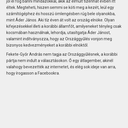
jól el fog bánni mindazokkal, akik az elmúlt tizenhat évben itt
éltek. Megteheti, hiszen semmi se köti meg a kezét, leül egy
számítógéphez és hosszú ömlengésben rúg bele olyanokba,
mint Áder János. Aki tíz éven át volt az ország elnöke. Olyan
kifejezésekkel illeti a korábbi államfőt, amilyeneket tényleg csak
kocsmában használnak, lehordja, utasítgatja Áder Jánost,
valamint indítványozza, hogy az Országgyűlés vonjon meg
bizonyos kedvezményeket a korábbi elnöktől.
Fekete-Győr András nem tagja az Országgyűlésnek, a korábbi
pártja nem indult a választásokon. Ő egy átlagember, akinél
valahogy bevezették az internetet, és elég sok ideje van arra,
hogy írogasson a Face­bookra.