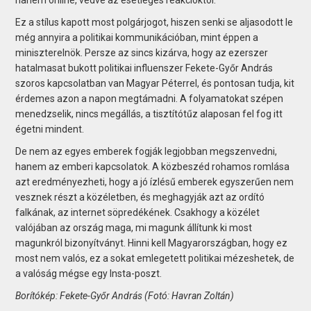
Ez a stílus kapott most polgárjogot, hiszen senki se aljasodott le
még annyira a politikai kommunikációban, mint éppen a
miniszterelnök. Persze az sincs kizárva, hogy az ezerszer
hatalmasat bukott politikai influenszer Fekete-Győr András
szoros kapcsolatban van Magyar Péterrel, és pontosan tudja, kit
érdemes azon a napon megtámadni. A folyamatokat szépen
menedzselik, nincs megállás, a tisztítótűz alaposan fel fog itt
égetni mindent.
De nem az egyes emberek fogják legjobban megszenvedni,
hanem az emberi kapcsolatok. A közbeszéd rohamos romlása
azt eredményezheti, hogy a jó ízlésű emberek egyszerűen nem
vesznek részt a közéletben, és meghagyják azt az ordító
falkának, az internet söpredékének. Csakhogy a közélet
valójában az ország maga, mi magunk állítunk ki most
magunkról bizonyítványt. Hinni kell Magyarországban, hogy ez
most nem valós, ez a sokat emlegetett politikai mézeshetek, de
a valóság mégse egy Insta-poszt.
Borítókép: Fekete-Győr András (Fotó: Havran Zoltán)