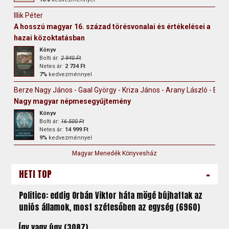
Illik Péter
A hosszú magyar 16. század törésvonalai és értékelései a
hazai közoktatásban
Könyv
Bolti ár:
2 940 Ft
Netes ár:
2 734 Ft
7%
kedvezménnyel
Berze Nagy János - Gaal György - Kriza János - Arany László - Erdély
Nagy magyar népmesegyűjtemény
Könyv
Bolti ár:
16 500 Ft
Netes ár:
14 999 Ft
9%
kedvezménnyel
Magyar Menedék Könyvesház
-
HETI TOP
Politico: eddig Orbán Viktor háta mögé bújhattak az
uniós államok, most szétesőben az egység (6960)
Így vagy úgy (3087)