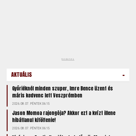
hirdetés
-
AKTUÁLIS
Győriéknél minden szuper, Imre Bence üzent és
máris kedvenc lett Veszprémben
2026.08.07. PÉNTEK 06:15
Jason Momoa rajongója? Akkor ezt a kvízt illene
hibátlanul kitöltenie!
2026.08.07. PÉNTEK 06:15