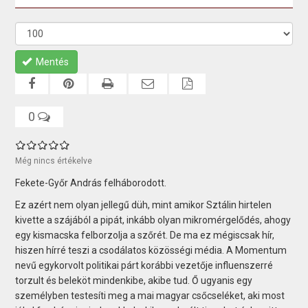
Mentés
0
Még nincs értékelve
Fekete-Győr András felháborodott.
Ez azért nem olyan jellegű düh, mint amikor Sztálin hirtelen
kivette a szájából a pipát, inkább olyan mikromérgelődés, ahogy
egy kismacska felborzolja a szőrét. De ma ez mégiscsak hír,
hiszen hírré teszi a csodálatos közösségi média. A Momentum
nevű egykorvolt politikai párt korábbi vezetője influenszerré
torzult és beleköt mindenkibe, akibe tud. Ő ugyanis egy
személyben testesíti meg a mai magyar csőcseléket, aki most