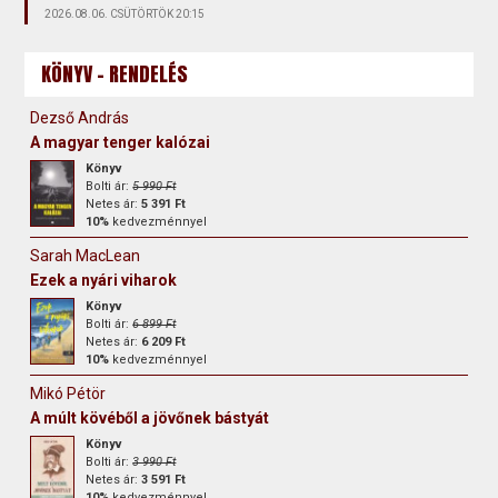
2026.08.06. CSÜTÖRTÖK 20:15
KÖNYV - RENDELÉS
Dezső András
A magyar tenger kalózai
Könyv
Bolti ár:
5 990 Ft
Netes ár:
5 391 Ft
10%
kedvezménnyel
Sarah MacLean
Ezek a nyári viharok
Könyv
Bolti ár:
6 899 Ft
Netes ár:
6 209 Ft
10%
kedvezménnyel
Mikó Pétör
A múlt kövéből a jövőnek bástyát
Könyv
Bolti ár:
3 990 Ft
Netes ár:
3 591 Ft
10%
kedvezménnyel