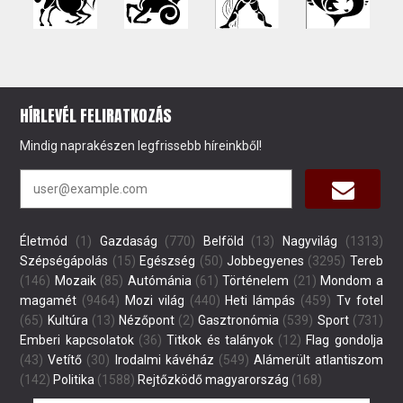
HÍRLEVÉL FELIRATKOZÁS
Mindig naprakészen legfrissebb híreinkből!
Életmód
(1)
Gazdaság
(770)
Belföld
(13)
Nagyvilág
(1313)
Szépségápolás
(15)
Egészség
(50)
Jobbegyenes
(3295)
Tereb
(146)
Mozaik
(85)
Autómánia
(61)
Történelem
(21)
Mondom a
magamét
(9464)
Mozi világ
(440)
Heti lámpás
(459)
Tv fotel
(65)
Kultúra
(13)
Nézőpont
(2)
Gasztronómia
(539)
Sport
(731)
Emberi kapcsolatok
(36)
Titkok és talányok
(12)
Flag gondolja
(43)
Vetítő
(30)
Irodalmi kávéház
(549)
Alámerült atlantiszom
(142)
Politika
(1588)
Rejtőzködő magyarország
(168)