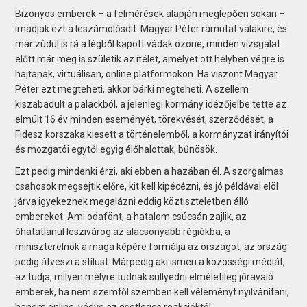
Bizonyos emberek – a felmérések alapján meglepően sokan –
imádják ezt a leszámolósdit. Magyar Péter rámutat valakire, és
már zúdul is rá a légből kapott vádak özöne, minden vizsgálat
előtt már meg is születik az ítélet, amelyet ott helyben végre is
hajtanak, virtuálisan, on­line platformokon. Ha viszont Magyar
Péter ezt megteheti, akkor bárki megteheti. A szellem
kiszabadult a palackból, a jelenlegi kormány idézőjelbe tette az
elmúlt 16 év minden eseményét, törekvését, szerződését, a
Fidesz korszaka kiesett a történelemből, a kormányzat irányítói
és mozgatói egytől egyig élőhalottak, bűnösök.
Ezt pedig mindenki érzi, aki ebben a hazában él. A szorgalmas
csahosok megsejtik előre, kit kell kipécézni, és jó példával elöl
járva igyekeznek megalázni eddig köztiszteletben álló
embereket. Ami odafönt, a hatalom csúcsán zajlik, az
óhatatlanul leszivárog az alacsonyabb régiókba, a
miniszterelnök a maga képére formálja az országot, az ország
pedig átveszi a stílust. Márpedig aki ismeri a közösségi médiát,
az tudja, milyen mélyre tudnak süllyedni elméletileg jóravaló
emberek, ha nem szemtől szemben kell véleményt nyilvánítani,
hanem online, védve az esetleges reakcióktól.