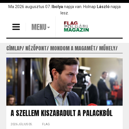
Ugrás
Ma 2026 augusztus 07.
Ibolya
napja van. Holnap
László
napja
a
lesz.
tartalomra
MENU
CÍMLAP
NÉZŐPONT
MONDOM A MAGAMÉT
MŰHELY
A SZELLEM KISZABADULT A PALACKBÓL
2026 JÚLIUS 05.
FLAG