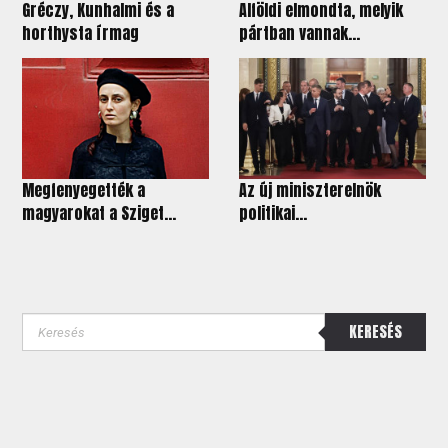
Gréczy, Kunhalmi és a
Alföldi elmondta, melyik
horthysta írmag
pártban vannak...
Megfenyegették a
Az új miniszterelnök
magyarokat a Sziget...
politikai...
KERESÉS