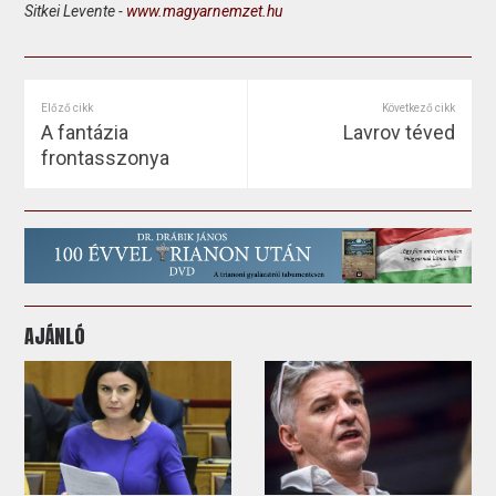
Sitkei Levente -
www.magyarnemzet.hu
Előző cikk
Következő cikk
A fantázia
Lavrov téved
frontasszonya
AJÁNLÓ