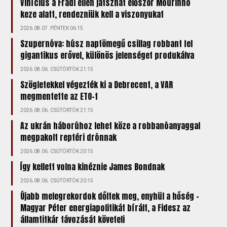
Vinícius a Fradi ellen játszhat először Mourinho
keze alatt, rendezniük kell a viszonyukat
2026.08.07. PÉNTEK 06:15
Szupernóva: húsz naptömegű csillag robbant fel
gigantikus erővel, különös jelenséget produkálva
2026.08.06. CSÜTÖRTÖK 21:15
Szögletekkel végezték ki a Debrecent, a VAR
megmentette az ETO-t
2026.08.06. CSÜTÖRTÖK 21:15
Az ukrán háborúhoz lehet köze a robbanóanyaggal
megpakolt reptéri drónnak
2026.08.06. CSÜTÖRTÖK 20:15
Így kellett volna kinéznie James Bondnak
2026.08.06. CSÜTÖRTÖK 20:15
Újabb melegrekordok dőltek meg, enyhül a hőség –
Magyar Péter energiapolitikát bírált, a Fidesz az
államtitkár távozását követeli