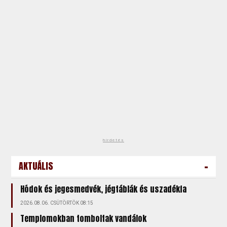
hirdetés
-
AKTUÁLIS
Hódok és jegesmedvék, jégtáblák és uszadékfa
2026.08.06. CSÜTÖRTÖK 08:15
Templomokban tomboltak vandálok