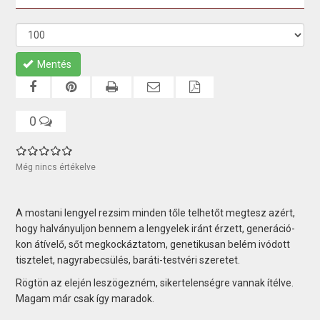
Mentés
0
Még nincs értékelve
A mostani lengyel rezsim minden tőle telhetőt megtesz azért,
hogy halványuljon bennem a lengyelek iránt érzett, generáció­
kon átívelő, sőt megkockáztatom, genetikusan belém ivódott
tisztelet, nagyrabecsülés, baráti-testvéri szeretet.
Rögtön az elején leszögezném, sikertelenségre vannak ítélve.
Magam már csak így maradok.