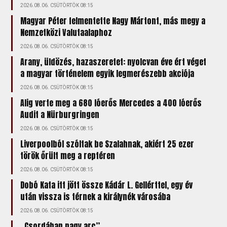
2026.08.06. CSÜTÖRTÖK 08:15
Magyar Péter felmentette Nagy Mártont, más megy a
Nemzetközi Valutaalaphoz
2026.08.06. CSÜTÖRTÖK 08:15
Arany, üldözés, hazaszeretet: nyolcvan éve ért véget
a magyar történelem egyik legmerészebb akciója
2026.08.06. CSÜTÖRTÖK 08:15
Alig verte meg a 680 lóerős Mercedes a 400 lóerős
Audit a Nürburgringen
2026.08.06. CSÜTÖRTÖK 08:15
Liverpoolból szóltak be Szalahnak, akiért 25 ezer
török őrült meg a reptéren
2026.08.06. CSÜTÖRTÖK 08:15
Dobó Kata itt jött össze Kádár L. Gellérttel, egy év
után vissza is térnek a királynék városába
2026.08.06. CSÜTÖRTÖK 08:15
„Csordában nagy arc”