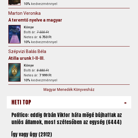
10%
kedvezménnyel
Marton Veronika
A teremtő nyelve a magyar
Könyv
Bolti ár:
7 500 Ft
Netes ár:
6 750 Ft
10%
kedvezménnyel
Szépvizi Balás Béla
Atilla urunk I-II-III.
Könyv
Bolti ár:
8 880 Ft
Netes ár:
7 999 Ft
10%
kedvezménnyel
Magyar Menedék Könyvesház
-
HETI TOP
Politico: eddig Orbán Viktor háta mögé bújhattak az
uniós államok, most szétesőben az egység (6444)
Így vagy úgy (2912)