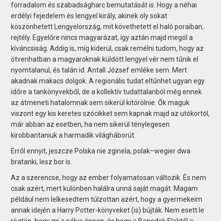
forradalom és szabadságharc bemutatását is. Hogy a néhai
erdélyi fejedelem és lengyel király, akinek oly sokat
köszönhetett Lengyelország, mit követhetett el haló poraiban,
rejtély. Egyelőre nincs magyarázat, így aztán majd megöl a
kíváncsiság. Addig is, míg kiderül, csak remélni tudom, hogy az
ötvenhatban a magyaroknak küldött lengyel vér nem tűnik el
nyomtalanul, és talán id. Antall József emléke sem. Mert
akadnak makacs dolgok. A regionális tudat eltűnhet ugyan egy
időre a tankönyvekből, de a kollektív tudattalanból még ennek
az átmeneti hatalomnak sem sikerül kitörölnie. Ők maguk
viszont egy kis keretes szócikket sem kapnak majd az utókortól,
már abban az esetben, ha nem sikerül ténylegesen
kirobbantaniuk a harmadik világháborút.
Erről ennyit, jesz­cze Polska nie zginela, polak–wegier dwa
bratanki, lesz bor is.
Az a szerencse, hogy az ember folyamatosan változik. És nem
csak azért, mert különben halálra unná saját magát. Magam
például nem lelkesedtem túlzottan azért, hogy a gyermekeim
annak idején a Harry Potter-könyveket (is) bújták. Nem esett le
rögtön, hogy mi a pálya éppen, és hogy a Benedek Elektől a