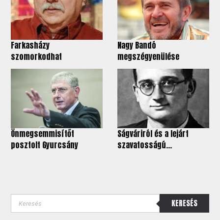
Farkasházy
Nagy Bandó
szomorkodhat
megszégyenülése
Önmegsemmisítőt
Ságváriról és a lejárt
posztolt Gyurcsány
szavatosságú...
KERESÉS