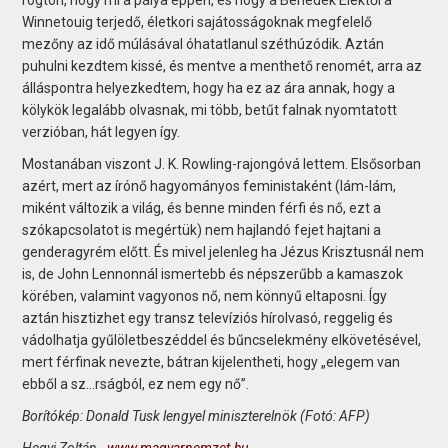
Winnetouig terjedő, életkori sajátosságoknak megfelelő
mezőny az idő múlásával óhatatlanul széthúzódik. Aztán
puhulni kezdtem kissé, és mentve a menthető renomét, arra az
álláspontra helyezkedtem, hogy ha ez az ára annak, hogy a
kölykök legalább olvasnak, mi több, betűt falnak nyomtatott
verzióban, hát legyen így.
Mostanában viszont J. K. Rowling-rajongóvá lettem. Elsősorban
azért, mert az írónő hagyományos feministaként (lám-lám,
miként változik a világ, és benne minden férfi és nő, ezt a
szókapcsolatot is megértük) nem hajlandó fejet hajtani a
genderagyrém előtt. És mivel jelenleg ha Jézus Krisztusnál nem
is, de John Lennonnál ismertebb és népszerűbb a kamaszok
körében, valamint vagyonos nő, nem könnyű eltaposni. Így
aztán hisztizhet egy transz televíziós hírolvasó, reggelig és
vádolhatja gyűlöletbeszéddel és bűncselekmény elkövetésével,
mert férfinak nevezte, bátran kijelentheti, hogy „elegem van
ebből a sz…rságból, ez nem egy nő”.
Borítókép: Donald Tusk lengyel miniszterelnök (Fotó: AFP)
Hegyi Zoltán -
www.magyarnemzet.hu