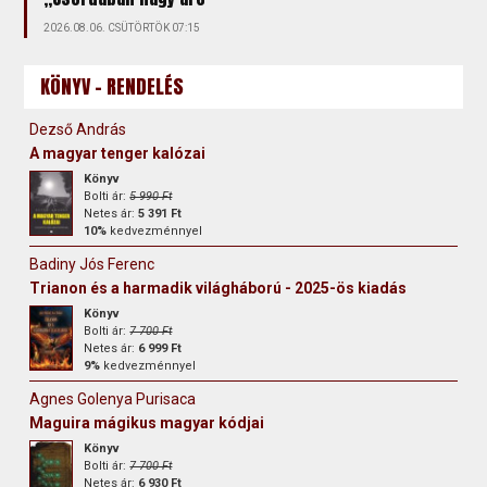
2026.08.06. CSÜTÖRTÖK 07:15
KÖNYV - RENDELÉS
Dezső András
A magyar tenger kalózai
Könyv
Bolti ár:
5 990 Ft
Netes ár:
5 391 Ft
10%
kedvezménnyel
Badiny Jós Ferenc
Trianon és a harmadik világháború - 2025-ös kiadás
Könyv
Bolti ár:
7 700 Ft
Netes ár:
6 999 Ft
9%
kedvezménnyel
Agnes Golenya Purisaca
Maguira mágikus magyar kódjai
Könyv
Bolti ár:
7 700 Ft
Netes ár:
6 930 Ft