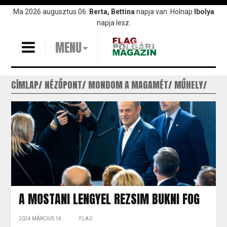
Ugrás
Ma 2026 augusztus 06.
Berta, Bettina
napja van. Holnap
Ibolya
a
napja lesz.
tartalomra
MENU
CÍMLAP
NÉZŐPONT
MONDOM A MAGAMÉT
MŰHELY
A MOSTANI LENGYEL REZSIM BUKNI FOG
2024 MÁRCIUS 14.
FLAG