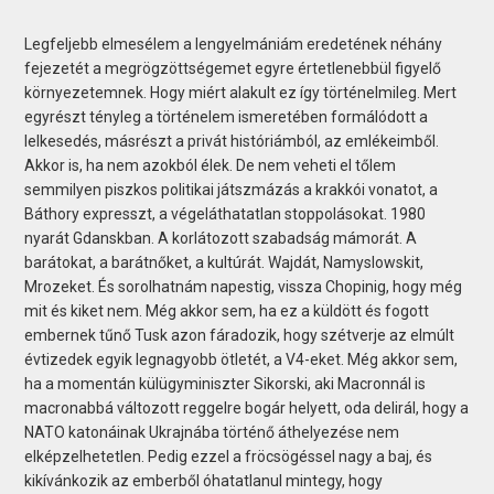
Legfeljebb elmesélem a lengyelmániám eredetének néhány
fejezetét a megrögzöttségemet egyre értetlenebbül figyelő
környezetemnek. Hogy miért alakult ez így történelmileg. Mert
egyrészt tényleg a történelem ismeretében formálódott a
lelkesedés, másrészt a privát históriámból, az emlékeimből.
Akkor is, ha nem azokból élek. De nem veheti el tőlem
semmilyen piszkos politikai játszmázás a krakkói vonatot, a
Báthory expresszt, a végeláthatatlan stoppolásokat. 1980
nyarát Gdanskban. A korlátozott szabadság mámorát. A
barátokat, a barátnőket, a kultúrát. Wajdát, Namyslowskit,
Mrozeket. És sorolhatnám napestig, vissza Chopinig, hogy még
mit és kiket nem. Még akkor sem, ha ez a küldött és fogott
embernek tűnő Tusk azon fáradozik, hogy szétverje az elmúlt
évtizedek egyik legnagyobb ötletét, a V4-eket. Még akkor sem,
ha a momentán külügyminiszter Sikorski, aki Macronnál is
macronabbá változott reggelre bogár helyett, oda delirál, hogy a
NATO katonáinak Ukrajnába történő áthelyezése nem
elképzelhetetlen. Pedig ezzel a fröcsögéssel nagy a baj, és
kikívánkozik az emberből óhatatlanul mintegy, hogy