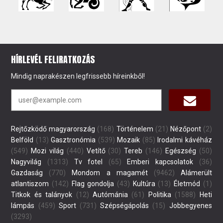
HÍRLEVÉL FELIRATKOZÁS
Mindig naprakészen legfrissebb híreinkből!
Rejtőzködő magyarország
(168)
Történelem
(21)
Nézőpont
(2)
Belföld
(13)
Gasztronómia
(539)
Mozaik
(85)
Irodalmi kávéház
(549)
Mozi világ
(440)
Vetítő
(30)
Tereb
(146)
Egészség
(50)
Nagyvilág
(1313)
Tv fotel
(65)
Emberi kapcsolatok
(36)
Gazdaság
(770)
Mondom a magamét
(9462)
Alámerült
atlantiszom
(142)
Flag gondolja
(43)
Kultúra
(13)
Életmód
(1)
Titkok és talányok
(12)
Autómánia
(61)
Politika
(1588)
Heti
lámpás
(459)
Sport
(731)
Szépségápolás
(15)
Jobbegyenes
(3293)