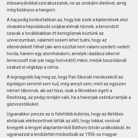
édesanyátokkal szórakozzatok, ne az unokáim életével, amíg
még kislányos a hangom.
A baj pedig konkrétabban az, hogy bár ezek a kijelentések első
olvasatra hepciáskodó szájkaraténak tűnnek, a kimondott
szavak a továbbiakban itt keringőznek köztünk az
univerzumban, valamint sosem lehet tudni, hogy az
ellenérdekelt félnél (aki-ami ezúttal nem valami szedett-vedett
horda, hanem egy atomhatalom, amelyik ráadásul sikerrel
lemeccselt már pár nagy honvédőt) mikor, melyik beszólásnál
szakad el végképp a cérna.
A legnagyobb baj meg az, hogy Pan Sikorski mindezekről az
égvilágon semmit sem tud, még annyit sem, mint az egyszeri
német tábornok, aki azt hiszi, csak a filmekben égett a
Reichstag, az pedig rendjén való, ha a haverjaik szétdurrantják a
gázvezetéküket.
Ugyanakkor persze az is felettébb különös, hogy az illetékes
elvtársak elérkezettnek látták az időt, hogy tokkal, vonóval
kivegyék a lengyel alaptantervből Báthory István uralkodását, és
ugyanazzal a lendülettel módosítsák az 1956-os magyar