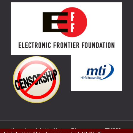
Kapcsolat
Médiaajánlat
Impresszum
GDPR