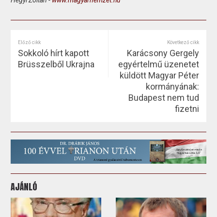
Előző cikk
Következő cikk
Sokkoló hírt kapott
Karácsony Gergely
Brüsszelből Ukrajna
egyértelmű üzenetet
küldött Magyar Péter
kormányának:
Budapest nem tud
fizetni
AJÁNLÓ