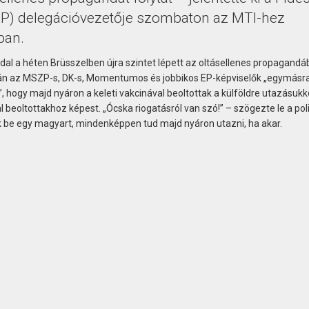
EP) delegációvezetője szombaton az MTI-hez
ban.
al a héten Brüsszelben újra szintet lépett az oltásellenes propagandá
során az MSZP-s, DK-s, Momentumos és jobbikos EP-képviselők „egymásr
”, hogy majd nyáron a keleti vakcinával beoltottak a külföldre utazásukk
beoltottakhoz képest. „Ócska riogatásról van szó!” – szögezte le a poli
k be egy magyart, mindenképpen tud majd nyáron utazni, ha akar.