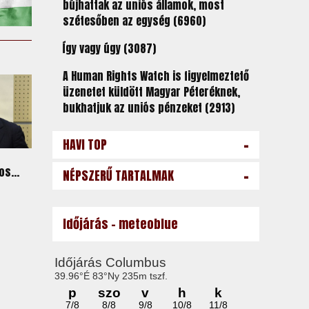
bújhattak az uniós államok, most
szétesőben az egység (6960)
Így vagy úgy (3087)
A Human Rights Watch is figyelmeztető
üzenetet küldött Magyar Péteréknek,
bukhatjuk az uniós pénzeket (2913)
-
HAVI TOP
-
os...
NÉPSZERŰ TARTALMAK
Időjárás - meteoblue