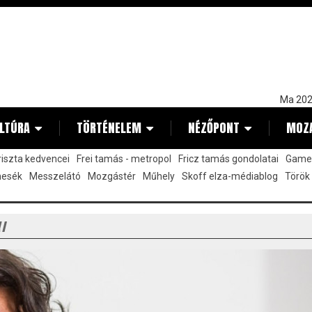
Ma 202
LTÚRA
TÖRTÉNELEM
NÉZŐPONT
MOZ
kriszta kedvencei
Frei tamás - metropol
Fricz tamás gondolatai
Gamez
mesék
Messzelátó
Mozgástér
Műhely
Skoff elza-médiablog
Török
Y