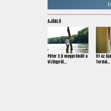
AJÁNLÓ
Péter 2.0 megpróbált a
Itt az új
vízügyről...
Tordai...