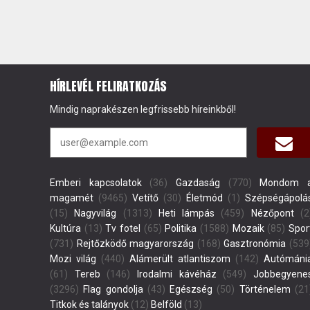
HÍRLEVÉL FELIRATKOZÁS
Mindig naprakészen legfrissebb híreinkből!
Emberi kapcsolatok
(36)
Gazdaság
(770)
Mondom 
magamét
(9465)
Vetítő
(30)
Életmód
(1)
Szépségápolá
(15)
Nagyvilág
(1313)
Heti lámpás
(459)
Nézőpont
(2
Kultúra
(13)
Tv fotel
(65)
Politika
(1588)
Mozaik
(85)
Spor
(731)
Rejtőzködő magyarország
(168)
Gasztronómia
(539
Mozi világ
(440)
Alámerült atlantiszom
(142)
Autómáni
(61)
Tereb
(146)
Irodalmi kávéház
(549)
Jobbegyene
(3296)
Flag gondolja
(43)
Egészség
(50)
Történelem
(21
Titkok és talányok
(12)
Belföld
(13)