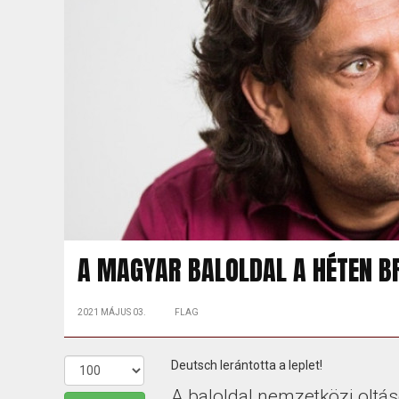
A MAGYAR BALOLDAL A HÉTEN BR
2021 MÁJUS 03.
FLAG
Deutsch lerántotta a leplet!
A baloldal nemzetközi oltáse