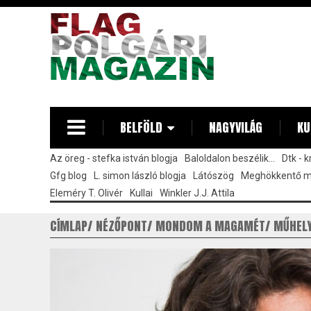
Ugrás
a
tartalomra
BELFÖLD
NAGYVILÁG
KU
Az öreg - stefka istván blogja
Baloldalon beszélik...
Dtk - 
Gfg blog
L. simon lászló blogja
Látószög
Meghökkentő 
Eleméry T. Olivér
Kullai
Winkler J.J. Attila
CÍMLAP
NÉZŐPONT
MONDOM A MAGAMÉT
MŰHEL