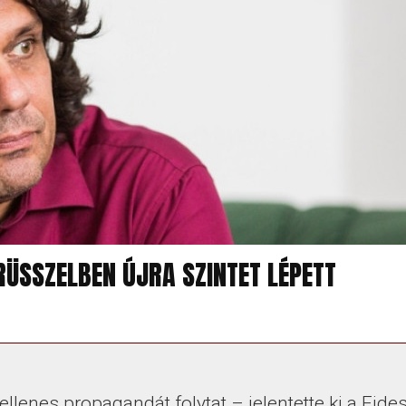
ÜSSZELBEN ÚJRA SZINTET LÉPETT
llenes propagandát folytat – jelentette ki a Fide