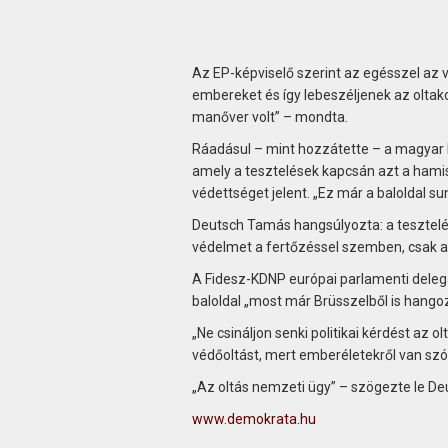
Az EP-képviselő szerint az egésszel az v
embereket és így lebeszéljenek az oltakoz
manőver volt” – mondta.
Ráadásul – mint hozzátette – a magyar ba
amely a tesztelések kapcsán azt a hamis 
védettséget jelent. „Ez már a baloldal s
Deutsch Tamás hangsúlyozta: a tesztelés
védelmet a fertőzéssel szemben, csak a 
A Fidesz-KDNP európai parlamenti deleg
baloldal „most már Brüsszelből is hangozt
„Ne csináljon senki politikai kérdést az 
védőoltást, mert emberéletekről van szó
„Az oltás nemzeti ügy” – szögezte le D
www.demokrata.hu