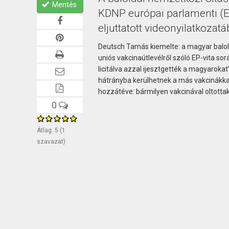
Mentés
KDNP európai parlamenti (
eljuttatott videonyilatkozatá
Deutsch Tamás kiemelte: a magyar balold
uniós vakcinaútlevélről szóló EP-vita 
licitálva azzal ijesztgették a magyarokat
hátrányba kerülhetnek a más vakcinákkal 
hozzátéve: bármilyen vakcinával oltotta
0
Átlag:
5
(
1
szavazat)