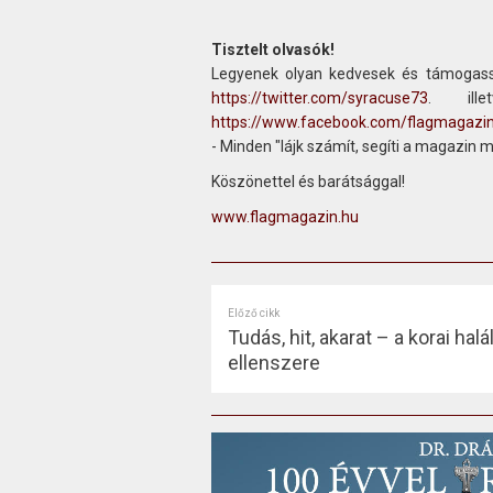
Tisztelt olvasók!
Legyenek olyan kedvesek és támogass
https://twitter.com/syracuse73
. ill
https://www.facebook.com/flagmagazi
- Minden "lájk számít, segíti a magazin 
Köszönettel és barátsággal!
www.flagmagazin.hu
Előző cikk
Tudás, hit, akarat – a korai hal
ellenszere