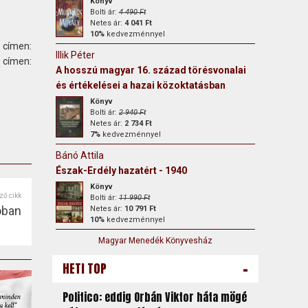
Könyv
Bolti ár:
4 490 Ft
Netes ár:
4 041 Ft
10%
kedvezménnyel
 címen:
Illik Péter
ímen:
A hosszú magyar 16. század törésvonalai
és értékelései a hazai közoktatásban
Könyv
Bolti ár:
2 940 Ft
Netes ár:
2 734 Ft
7%
kedvezménnyel
Bánó Attila
Észak-Erdély hazatért - 1940
Könyv
ző cikk
Bolti ár:
11 990 Ft
óban
Netes ár:
10 791 Ft
10%
kedvezménnyel
Magyar Menedék Könyvesház
-
HETI TOP
Politico: eddig Orbán Viktor háta mögé