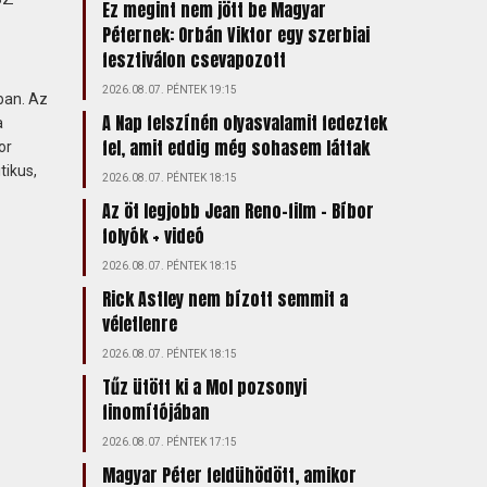
Ez megint nem jött be Magyar
Péternek: Orbán Viktor egy szerbiai
fesztiválon csevapozott
2026.08.07. PÉNTEK 19:15
ban. Az
A Nap felszínén olyasvalamit fedeztek
a
fel, amit eddig még sohasem láttak
or
tikus,
2026.08.07. PÉNTEK 18:15
Az öt legjobb Jean Reno-film – Bíbor
folyók + videó
2026.08.07. PÉNTEK 18:15
Rick Astley nem bízott semmit a
véletlenre
2026.08.07. PÉNTEK 18:15
Tűz ütött ki a Mol pozsonyi
finomítójában
2026.08.07. PÉNTEK 17:15
Magyar Péter feldühödött, amikor