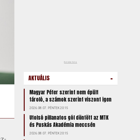
hirdetés
-
AKTUÁLIS
Magyar Péter szerint nem épült
tároló, a számok szerint viszont igen
2026.08.07. PÉNTEK 20:15
Utolsó pillanatos gól döntött az MTK
és Puskás Akadémia meccsén
2026.08.07. PÉNTEK 20:15
sz-