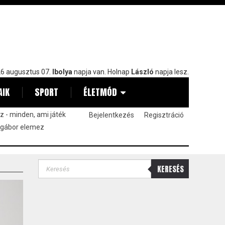
6 augusztus 07.
Ibolya
napja van. Holnap
László
napja lesz.
AIK
SPORT
ÉLETMÓD
 - minden, ami játék
Bejelentkezés
Regisztráció
 gábor elemez
KERESÉS