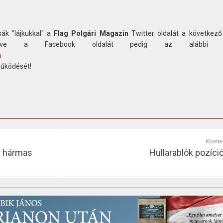
ák "lájkukkal" a
Flag Polgári Magazin
Twitter oldalát a következő
etve a Facebook oldalát pedig az alábbi c
n
működését!
Követke
ál hármas
Hullarablók pozíci