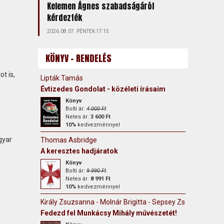
Kelemen Ágnes szabadságáról
kérdezték
2026.08.07. PÉNTEK 17:15
KÖNYV - RENDELÉS
t is,
Lipták Tamás
Évtizedes Gondolat - közéleti írásaim
Könyv
Bolti ár:
4 000 Ft
Netes ár:
3 600 Ft
10%
kedvezménnyel
gyar
Thomas Asbridge
A keresztes hadjáratok
Könyv
Bolti ár:
9 990 Ft
Netes ár:
8 991 Ft
10%
kedvezménnyel
Király Zsuzsanna - Molnár Brigitta - Sepsey Zsófia
Fedezd fel Munkácsy Mihály művészetét!