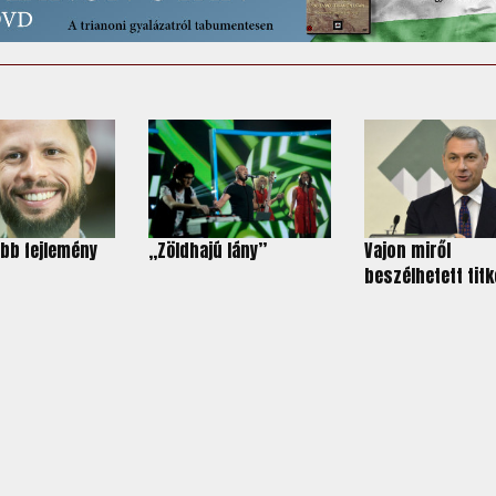
abb fejlemény
„Zöldhajú lány”
Vajon miről
beszélhetett titk