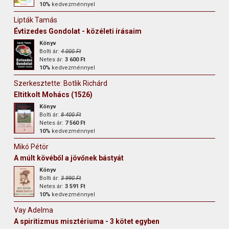
10%
kedvezménnyel
Lipták Tamás
Évtizedes Gondolat - közéleti írásaim
Könyv
Bolti ár:
4 000 Ft
Netes ár:
3 600 Ft
10%
kedvezménnyel
Szerkesztette: Botlik Richárd
Eltitkolt Mohács (1526)
Könyv
Bolti ár:
8 400 Ft
Netes ár:
7 560 Ft
10%
kedvezménnyel
Mikó Pétör
A múlt kövéből a jövőnek bástyát
Könyv
Bolti ár:
3 990 Ft
Netes ár:
3 591 Ft
10%
kedvezménnyel
Vay Adelma
A spiritizmus misztériuma - 3 kötet egyben