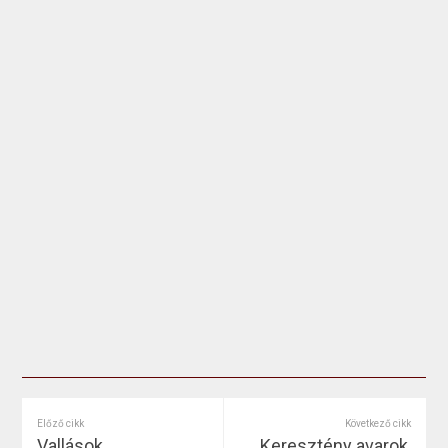
Előző cikk
Következő cikk
Vallások
Keresztény avarok,