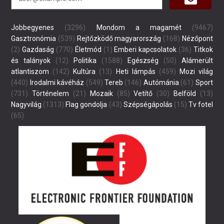
Jobbegyenes
(3296)
Mondom a magamét
(9467)
Gasztronómia
(539)
Rejtőzködő magyarország
(168)
Nézőpont
(2)
Gazdaság
(770)
Életmód
(1)
Emberi kapcsolatok
(36)
Titkok
és talányok
(12)
Politika
(1588)
Egészség
(50)
Alámerült
atlantiszom
(142)
Kultúra
(13)
Heti lámpás
(459)
Mozi világ
(440)
Irodalmi kávéház
(549)
Tereb
(146)
Autómánia
(61)
Sport
(731)
Történelem
(21)
Mozaik
(85)
Vetítő
(30)
Belföld
(13)
Nagyvilág
(1313)
Flag gondolja
(43)
Szépségápolás
(15)
Tv fotel
(65)