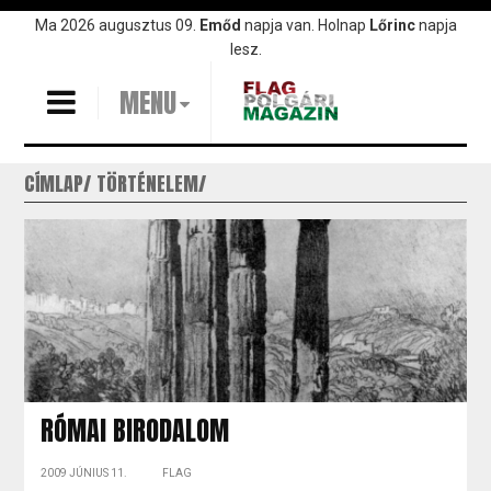
Ugrás
Ma 2026 augusztus 09.
Emőd
napja van. Holnap
Lőrinc
napja
a
lesz.
tartalomra
MENU
CÍMLAP
TÖRTÉNELEM
RÓMAI BIRODALOM
2009 JÚNIUS 11.
FLAG