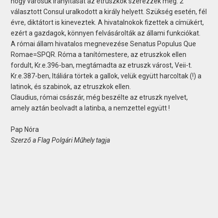
hogy városuk irányítását az etruszkok szerezzék meg. 2
választott Consul uralkodott a király helyett. Szükség esetén, fél
évre, diktátort is kineveztek. A hivatalnokok fizettek a címükért,
ezért a gazdagok, könnyen felvásárolták az állami funkciókat.
A római állam hivatalos megnevezése Senatus Populus Que
Romae=SPQR. Róma a tanítómestere, az etruszkok ellen
fordult, Kr.e.396-ban, megtámadta az etruszk várost, Veii-t.
Kr.e.387-ben, Itáliára törtek a gallok, velük együtt harcoltak (!) a
latinok, és szabinok, az etruszkok ellen.
Claudius, római császár, még beszélte az etruszk nyelvet,
amely aztán beolvadt a latinba, a nemzettel együtt !
Pap Nóra
Szerző a Flag Polgári Műhely tagja