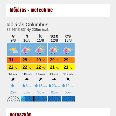
Időjárás - meteoblue
Horoszkóp