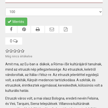
Mentés
0
Még nincs értékelve
Amit ma, az Eu-ban a diákok, a Róma-i Bir kultúrájáról tanulnak,
mind az etruszk nép jellegzetessége. Az etruszkok, keletről
vándoroltak, az Itália-i félsz-re. Az etruszk jelenléttel egyidejű
volt, a szkíták, Kárpát-medencei tartózkodása. A szkíták, és
etruszkok, érintkeztek egymással, kereskedtek, kölcsönös volt a
kulturális hatás.
Etruszk város volt, a mai olasz Bologna, eredeti nevén Felsina,
és Veii, Tarquini, Siena települések. Villanova kultúrának