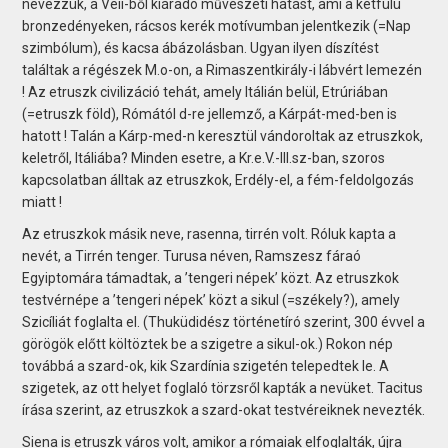
nevezzük, a Veii-ből kiáradó művészeti hatást, ami a kétfülü
bronzedényeken, rácsos kerék motívumban jelentkezik (=Nap
szimbólum), és kacsa ábázolásban. Ugyan ilyen díszítést
találtak a régészek M.o-on, a Rimaszentkirály-i lábvért lemezén
! Az etruszk civilizáció tehát, amely Itálián belül, Etrúriában
(=etruszk föld), Rómától d-re jellemző, a Kárpát-med-ben is
hatott ! Talán a Kárp-med-n keresztül vándoroltak az etruszkok,
keletről, Itáliába? Minden esetre, a Kr.e.V.-III.sz-ban, szoros
kapcsolatban álltak az etruszkok, Erdély-el, a fém-feldolgozás
miatt !
Az etruszkok másik neve, rasenna, tirrén volt. Róluk kapta a
nevét, a Tirrén tenger. Turusa néven, Ramszesz fáraó
Egyiptomára támadtak, a ’tengeri népek’ közt. Az etruszkok
testvérnépe a ’tengeri népek’ közt a sikul (=székely?), amely
Szicíliát foglalta el. (Thuküdidész történetíró szerint, 300 évvel a
görögök előtt költöztek be a szigetre a sikul-ok.) Rokon nép
továbbá a szard-ok, kik Szardínia szigetén telepedtek le. A
szigetek, az ott helyet foglaló törzsről kapták a nevüket. Tacitus
írása szerint, az etruszkok a szard-okat testvéreiknek nevezték.
Siena is etruszk város volt, amikor a rómaiak elfoglalták, újra