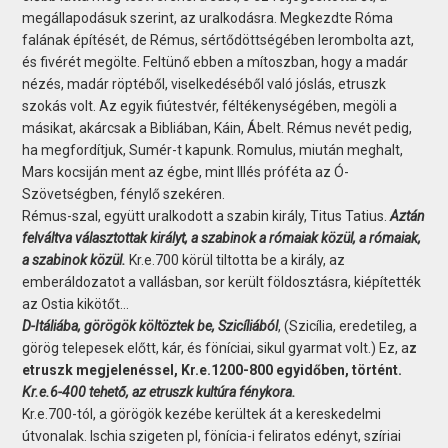
megállapodásuk szerint, az uralkodásra. Megkezdte Róma
falának építését, de Rémus, sértődöttségében lerombolta azt,
és fivérét megölte. Feltünő ebben a mítoszban, hogy a madár
nézés, madár röptéből, viselkedéséből való jóslás, etruszk
szokás volt. Az egyik fiútestvér, féltékenységében, megöli a
másikat, akárcsak a Bibliában, Káin, Ábelt. Rémus nevét pedig,
ha megfordítjuk, Sumér-t kapunk. Romulus, miután meghalt,
Mars kocsiján ment az égbe, mint Illés próféta az Ó-
Szövetségben, fénylő szekéren.
Rémus-szal, együtt uralkodott a szabin király, Titus Tatius.
Aztán
felváltva választottak királyt, a szabinok a rómaiak közül, a rómaiak,
a szabinok közül.
Kr.e.700 körül tiltotta be a király, az
emberáldozatot a vallásban, sor került földosztásra, kiépítették
az Ostia kikötőt…
D-Itáliába, görögök költöztek be, Szicíliából
, (Szicília, eredetileg, a
görög telepesek előtt, kár, és föníciai, sikul gyarmat volt.) Ez, a
z
etruszk megjelenéssel, Kr.e.1200-800 egyidőben, történt.
Kr.e.6-400 tehető, az etruszk kultúra fénykora.
Kr.e.700-tól, a görögök kezébe kerültek át a kereskedelmi
útvonalak. Ischia szigeten pl, fönícia-i feliratos edényt, szíriai