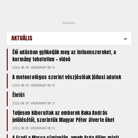
hirdetés
-
AKTUÁLIS
Élő adásban gyilkolják meg az influenszereket, a
kormány tehetetlen + videó
2026.08.09. VASÁRNAP 08:15
A meteorológus szerint vészjóslóak júliusi adatok
2026.08.09. VASÁRNAP 08:15
Életút
2026.08.09. VASÁRNAP 08:15
Teljesen kiborultak az emberek Baka András
jelölésétől, szerintük Magyar Péter átverte őket
2026.08.09. VASÁRNAP 08:15
A Fradi a Marca címlapján, amely Arda Güler miatt