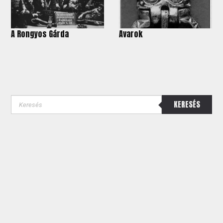
A Rongyos Gárda
Avarok
KERESÉS