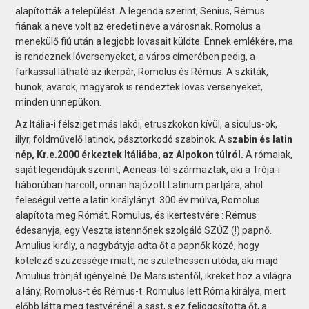
alapították a települést. A legenda szerint, Senius, Rémus
fiának a neve volt az eredeti neve a városnak. Romolus a
menekülő fiú után a legjobb lovasait küldte. Ennek emlékére, ma
is rendeznek lóversenyeket, a város címerében pedig, a
farkassal látható az ikerpár, Romolus és Rémus. A szkíták,
hunok, avarok, magyarok is rendeztek lovas versenyeket,
minden ünnepükön.
Az Itália-i félsziget más lakói, etruszkokon kívül, a siculus-ok,
illyr, földművelő latinok, pásztorkodó szabinok. A s
zabin és latin
nép, Kr.e.2000 érkeztek Itáliába, az Alpokon túlról.
A rómaiak,
saját legendájuk szerint, Aeneas-tól származtak, aki a Trója-i
háborúban harcolt, onnan hajózott Latinum partjára, ahol
feleségül vette a latin királylányt. 300 év múlva, Romolus
alapítota meg Rómát. Romulus, és ikertestvére : Rémus
édesanyja, egy Veszta istennőnek szolgáló SZŰZ (!) papnő.
Amulius király, a nagybátyja adta őt a papnők közé, hogy
kötelező szüzessége miatt, ne születhessen utóda, aki majd
Amulius trónját igényelné. De Mars istentől, ikreket hoz a világra
a lány, Romolus-t és Rémus-t. Romulus lett Róma királya, mert
előbb látta meg testvérénél a sast, s ez feljogosította őt, a