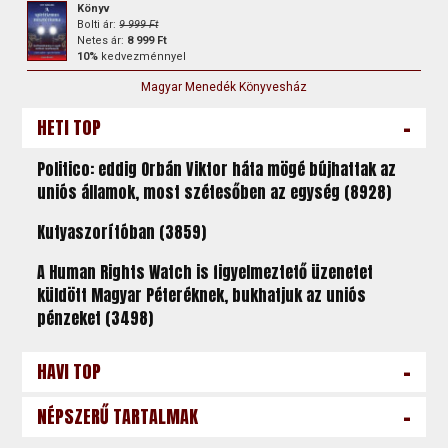
Könyv
Bolti ár:
9 999 Ft
Netes ár:
8 999 Ft
10%
kedvezménnyel
Magyar Menedék Könyvesház
-
HETI TOP
Politico: eddig Orbán Viktor háta mögé bújhattak az
uniós államok, most szétesőben az egység (8928)
Kutyaszorítóban (3859)
A Human Rights Watch is figyelmeztető üzenetet
küldött Magyar Péteréknek, bukhatjuk az uniós
pénzeket (3498)
-
HAVI TOP
-
NÉPSZERŰ TARTALMAK