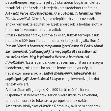
pecséthengert, egyiptomi jellegű skarabeus bogár amulettet
tártak fel a régészek, ez kiterjedt kereskedelmet feltételez.
A 47 latin város szövetségében, Kr.e.534-ben, ifj.Tarquinius tette
Rómát, vezetővé.
Circeii, Signia települések voltak az elsők,
ahová rómaiak települtek be. Ezek a városok, a hódítás előtt, a
hernicus és volscus nemzeté voltak.
Etruszk lázadás tört ki, a rómaiak ellen, túlzott térfoglalásuk
miatt, Kr.e.509-ben. Porsenna etruszk király, elfoglalta Rómát,
Publius Valerius hadvezér, templomot ígért Castor és Pollux római
iker isteneknek (csillagjegyek) ha megsegítik őt a csatában, az
etruszkok ellen. Meg is jelentek a fivérek, a harctéren, élő
mivoltukban !
Ez a legenda, kísértetiesen hasonlít arra a magyar
hiedelemre, miszerint, ha bajban lenne a magyar nép, a
hadakozó magyarok, a
Tejútról, megjelenik Csaba királyfi, és
segítséget nyújt. Szent László király is,
megelevenedve, kardot
rántott övéiért.
A d-Itáliában élő görögök, Kr.e.500 körül, már Galliá-val,
Hispániával is kereskedtek. Minden kereskedelmi útvonalat,
amit a föníciaiak birtokoltak, a görögök uraltak eztán.
Az etruszk királyokat elűzték a Róma-iak, akik nem engedték,