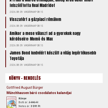
felszólította Real Madridot
2026.08.09. VASÁRNAP 08:15
Visszatért a gázpiaci rémálom
2026.08.09. VASÁRNAP 08:15
Amikor a mese választ ad a gyerekek nagy
kérdéseire: Momó és Max
2026.08.09. VASÁRNAP 08:15
James Bond kedvéért készült a világ legértékesebb
Toyotája
2026.08.09. VASÁRNAP 08:15
KÖNYV - RENDELÉS
Gottfried August Bürger
Münchhausen báró csodálatos kalandjai
Könyv
Bolti ár:
3 990 Ft
Netes ár:
3 591 Ft