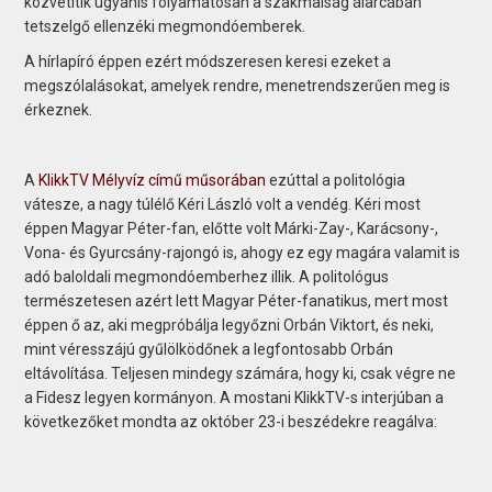
közvetítik ugyanis folyamatosan a szakmaiság álarcában
tetszelgő ellenzéki megmondóemberek.
A hírlapíró éppen ezért módszeresen keresi ezeket a
megszólalásokat, amelyek rendre, menetrendszerűen meg is
érkeznek.
A
KlikkTV Mélyvíz című műsorában
ezúttal a politológia
vátesze, a nagy túlélő Kéri László volt a vendég. Kéri most
éppen Magyar Péter-fan, előtte volt Márki-Zay-, Karácsony-,
Vona- és Gyurcsány-rajongó is, ahogy ez egy magára valamit is
adó baloldali megmondóemberhez illik. A politológus
természetesen azért lett Magyar Péter-fanatikus, mert most
éppen ő az, aki megpróbálja legyőzni Orbán Viktort, és neki,
mint véresszájú gyűlölködőnek a legfontosabb Orbán
eltávolítása. Teljesen mindegy számára, hogy ki, csak végre ne
a Fidesz legyen kormányon. A mostani KlikkTV-s interjúban a
következőket mondta az október 23-i beszédekre reagálva: