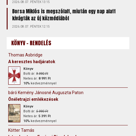
2026.08.07. PÉNTEK 13:15
Borsa Miklós is megszólalt, miután egy nap alatt
kivágták az új közmédiából
2026.08.07. PÉNTEK 12:15
KÖNYV - RENDELÉS
Thomas Asbridge
A keresztes hadjáratok
Könyv
Bolti ár:
9 990 Ft
Netes ár:
8 991 Ft
10%
kedvezménnyel
báró Kemény Jánosné Auguszta Paton
Önéletrajzi emlékezések
Könyv
Bolti ár:
5 990 Ft
Netes ár:
5 391 Ft
10%
kedvezménnyel
Kötter Tamás