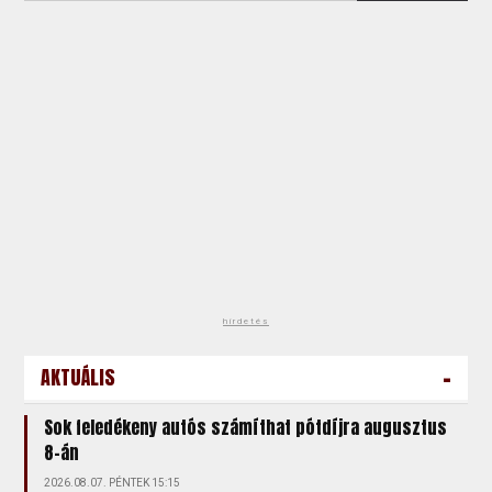
hirdetés
-
AKTUÁLIS
Sok feledékeny autós számíthat pótdíjra augusztus
8-án
2026.08.07. PÉNTEK 15:15