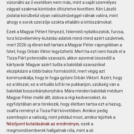
vizionálni az ő esetében nem más, mint a saját személyes
vágyait szakmai köntösbe öltöztetve kivetíteni. Kéri László
jóslatai körülbelül olyan valószínűséggel válnak valóra, mint
ahogy e sorok szerzője szokta eltalálni a lottószámokat.
Ezek a Magyar Pétert fényező, felemelő nyilatkozatok, furcsa,
torz közvélemény-kutatási adatok mind-mind azért születnek,
mert 2026-ig ébren kell tartani a Magyar Péter-rajongókban a
hitet, hogy Orbán Viktor legyőzhető. Mert ha ezt nem hiszik el a
Tisza Párt potenciális szavazói, akkor azonnal összedől a
kártyavár. Magyar azért tudta a baloldali szavazókat
elszipkázni a többi balos formációtól, mert végig azt
kommunikálja, hogy le fogja győzni Orbán Viktort. Azért, hogy
ez a látszat, ez a virtuális lufi ki ne pukkanjon, szükség van a
baloldali boszorkánykonyhára. Mára minden baloldali médium
Magyar Péter mellé állt, dobva a régi kedvenceket, és
egyfolytában arra törekszik, hogy életben tartsa ezt a hazug,
csalfa reményt a Tisza Párt követőiben. Amikor pedig
szembejön a valóság, mint például most, amikor kijöttek a
Nézőpont kutatásának az eredményei
, ezek a
megmondóemberek hallgatnak róla, mint a sír.