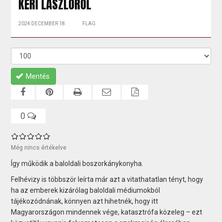
KÉRI LÁSZLÓRÓL
2024 DECEMBER 18.
FLAG
Mentés
0
Még nincs értékelve
Így működik a baloldali boszorkánykonyha.
Felhévizy is többször leírta már azt a vitathatatlan tényt, hogy
ha az emberek kizárólag baloldali médiumokból
tájékozódnának, könnyen azt hihetnék, hogy itt
Magyarországon mindennek vége, katasztrófa közeleg – ezt