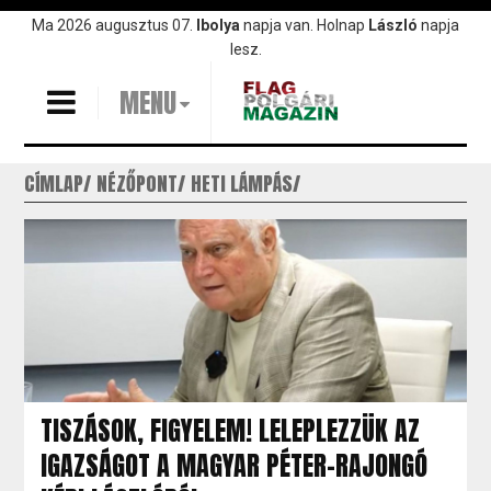
Ugrás
Ma 2026 augusztus 07.
Ibolya
napja van. Holnap
László
napja
a
lesz.
tartalomra
MENU
CÍMLAP
NÉZŐPONT
HETI LÁMPÁS
TISZÁSOK, FIGYELEM! LELEPLEZZÜK AZ
IGAZSÁGOT A MAGYAR PÉTER-RAJONGÓ