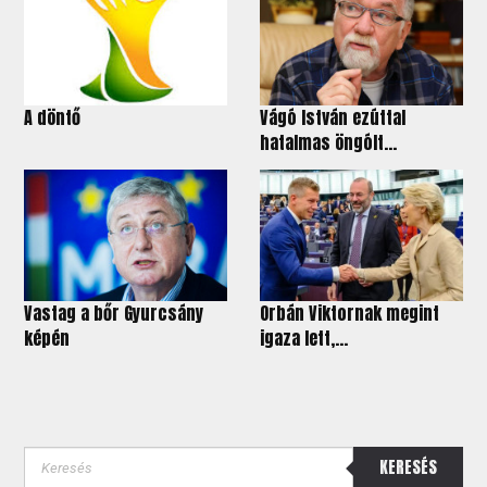
A döntő
Vágó István ezúttal
hatalmas öngólt...
Vastag a bőr Gyurcsány
Orbán Viktornak megint
képén
igaza lett,...
KERESÉS