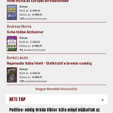
Isten hozta az Európai Birodalomban
Könyv
Bolti ár:
5 499 Ft
Netes ár:
4 949 Ft
10%
kedvezménnyel
Andreas Moritz
Soha többé Alzheimer
Könyv
Bolti ár:
7 700 Ft
Netes ár:
6 990 Ft
9%
kedvezménnyel
Benkő László
Napmadár Itália felett - Etelköztől a brentai csatáig
Könyv
Bolti ár:
5 499 Ft
Netes ár:
4 949 Ft
10%
kedvezménnyel
Magyar Menedék Könyvesház
-
HETI TOP
Politico: eddig Orbán Viktor háta mögé bújhattak az