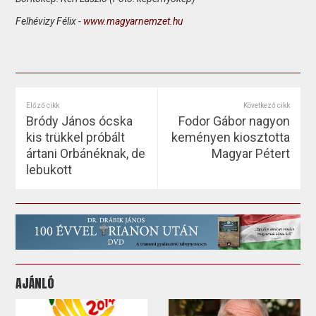
Felhévizy Félix -
www.magyarnemzet.hu
Előző cikk
Következő cikk
Bródy János ócska
Fodor Gábor nagyon
kis trükkel próbált
keményen kiosztotta
ártani Orbánéknak, de
Magyar Pétert
lebukott
AJÁNLÓ