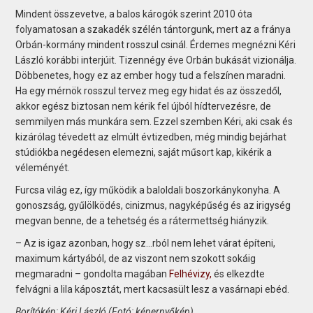
Mindent összevetve, a balos károgók szerint 2010 óta
folyamatosan a szakadék szélén tántorgunk, mert az a fránya
Orbán-kormány mindent rosszul csinál. Érdemes megnézni Kéri
László korábbi interjúit. Tizennégy éve Orbán bukását vizionálja.
Döbbenetes, hogy ez az ember hogy tud a felszínen maradni.
Ha egy mérnök rosszul tervez meg egy hidat és az összedől,
akkor egész biztosan nem kérik fel újból hídtervezésre, de
semmilyen más munkára sem. Ezzel szemben Kéri, aki csak és
kizárólag tévedett az elmúlt évtizedben, még mindig bejárhat
stúdiókba negédesen elemezni, saját műsort kap, kikérik a
véleményét.
Furcsa világ ez, így működik a baloldali boszorkánykonyha. A
gonoszság, gyűlölködés, cinizmus, nagyképűség és az irigység
megvan benne, de a tehetség és a rátermettség hiányzik.
– Az is igaz azonban, hogy sz…rból nem lehet várat építeni,
maximum kártyából, de az viszont nem szokott sokáig
megmaradni – gondolta magában
Felhévizy,
és elkezdte
felvágni a lila káposztát, mert kacsasült lesz a vasárnapi ebéd.
Borítókép: Kéri László (Fotó: képernyőkép)