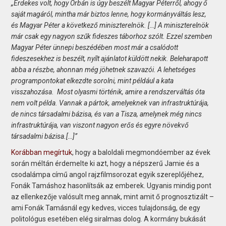
„Érdekes volt, hogy Orbán is úgy beszélt Magyar Péterről, ahogy ő
saját magáról, mintha már biztos lenne, hogy kormányváltás lesz,
és Magyar Péter a következő miniszterelnök. […] A miniszterelnök
már csak egy nagyon szűk fideszes táborhoz szólt. Ezzel szemben
Magyar Péter ünnepi beszédében most már a csalódott
fideszesekhez is beszélt, nyílt ajánlatot küldött nekik. Beleharapott
abba a részbe, ahonnan még jöhetnek szavazói. A lehetséges
programpontokat elkezdte sorolni, mint például a kata
visszahozása. Most olyasmi történik, amire a rendszerváltás óta
nem volt példa. Vannak a pártok, amelyeknek van infrastruktúrája,
de nincs társadalmi bázisa, és van a Tisza, amelynek még nincs
infrastruktúrája, van viszont nagyon erős és egyre növekvő
társadalmi bázisa.[…]”
Korábban megírtuk
, hogy a baloldali megmondóember az évek
során méltán érdemelte ki azt, hogy a népszerű Jamie és a
csodalámpa című angol rajzfilmsorozat egyik szereplőjéhez,
Fonák Tamáshoz hasonlítsák az emberek. Ugyanis mindig pont
az ellenkezője valósult meg annak, mint amit ő prognosztizált –
ami Fonák Tamásnál egy kedves, vicces tulajdonság, de egy
politológus esetében elég siralmas dolog. A kormány bukását