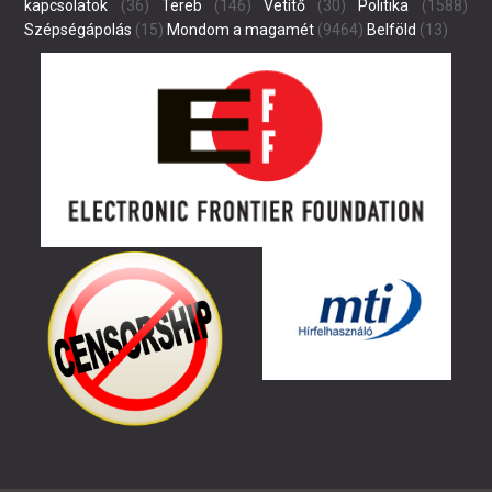
kapcsolatok
(36)
Tereb
(146)
Vetítő
(30)
Politika
(1588)
Szépségápolás
(15)
Mondom a magamét
(9464)
Belföld
(13)