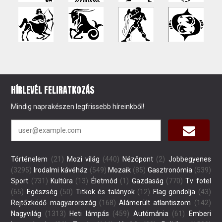
HÍRLEVÉL FELIRATKOZÁS
Mindig naprakészen legfrissebb híreinkből!
Történelem
(21)
Mozi világ
(440)
Nézőpont
(2)
Jobbegyenes
(3295)
Irodalmi kávéház
(549)
Mozaik
(85)
Gasztronómia
(539)
Sport
(731)
Kultúra
(13)
Életmód
(1)
Gazdaság
(770)
Tv fotel
(65)
Egészség
(50)
Titkok és talányok
(12)
Flag gondolja
(43)
Rejtőzködő magyarország
(168)
Alámerült atlantiszom
(142)
Nagyvilág
(1313)
Heti lámpás
(459)
Autómánia
(61)
Emberi