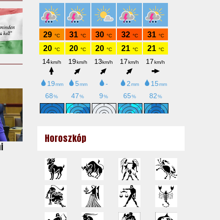
Horoszkóp
i