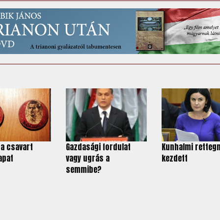
a csavart
Gazdasági fordulat
Kunhalmi rettegn
apat
vagy ugrás a
kezdett
semmibe?