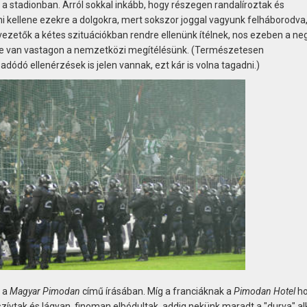
a stadionban. Arról sokkal inkább, hogy részegen randalíroztak és
ni kellene ezekre a dolgokra, mert sokszor joggal vagyunk felháborodva
zetők a kétes szituációkban rendre ellenünk ítélnek, nos ezeben a neg
ne van vastagon a nemzetközi megítélésünk. (Természetesen
dódó ellenérzések is jelen vannak, ezt kár is volna tagadni.)
, a
Magyar Pimodan
című írásában. Míg a franciáknak a
Pimodan Hotel
h
szívtak és lágyan, finoman elbódultak, addig nekünk maradt a "durva" al