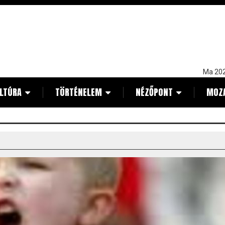
Ma 202
LTÚRA
TÖRTÉNELEM
NÉZŐPONT
MOZ