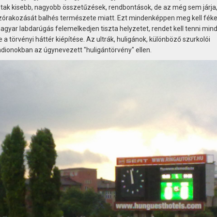
voltak kisebb, nagyobb összetűzések, rendbontások, de az még sem járja
zórakozását balhés természete miatt. Ezt mindenképpen meg kell féke
agyar labdarúgás felemelkedjen tiszta helyzetet, rendet kell tenni min
a törvényi háttér kiépítése. Az ultrák, huligánok, különböző szurkolói
adionokban az úgynevezett "huligántörvény" ellen.