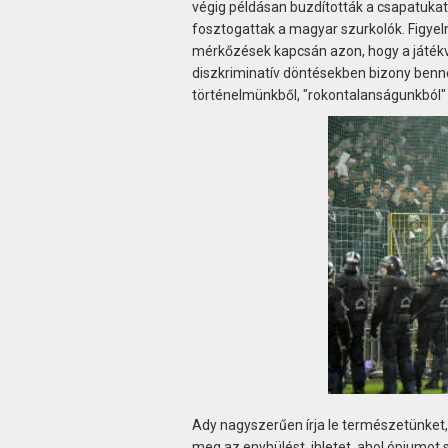
végig példásan buzdították a csapatukat 
fosztogattak a magyar szurkolók. Figyel
mérkőzések kapcsán azon, hogy a játékve
diszkriminatív döntésekben bizony ben
történelmünkből, "rokontalanságunkból" a
Ady nagyszerűen írja le természetünket
meg az enyhülést, ihletet, ahol ópiumot 