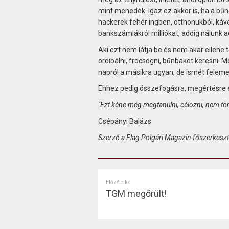
mint menedék. Igaz ez akkor is, ha a bű
hackerek fehér ingben, otthonukból, káv
bankszámlákról milliókat, addig nálunk ac
Aki ezt nem látja be és nem akar ellene 
ordibálni, fröcsögni, bűnbakot keresni. M
napról a másikra ugyan, de ismét feleme
Ehhez pedig összefogásra, megértésre é
"Ezt kéne még megtanulni, célozni, nem tör
Csépányi Balázs
Szerző a Flag Polgári Magazin főszerkeszt
Előző cikk
TGM megőrült!