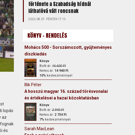
története a Szabadság hídnál
láthatóvá vált roncsnak
2026.08.07. PÉNTEK 17:15
KÖNYV - RENDELÉS
Mohács 500 - Sorszámozott, gyűjteményes
díszkiadás
Könyv
Bolti ár:
16 600 Ft
Netes ár:
14 940 Ft
10%
kedvezménnyel
a
Illik Péter
A hosszú magyar 16. század törésvonalai
és értékelései a hazai közoktatásban
st
Könyv
Bolti ár:
2 940 Ft
ti lopás
Netes ár:
2 734 Ft
y az
7%
kedvezménnyel
m fognak
Sarah MacLean
ói és