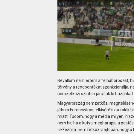
Bevallom nem értem a felháborodást, his
törvény a rendbontókat szankcionálja, n
nemzetközi szinten járatják le hazánkat.
Magyarország nemzetközi megítélésének
játszó Ferencvárost elkísérő szurkolók bi
miatt. Tudom, hogy a média milyen, his
nem hír, ha a kutya megharapja a postást
cikkezni a nemzetközi sajtóban, hogy a F