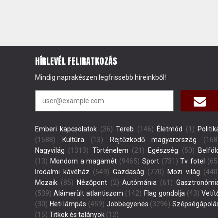
HÍRLEVÉL FELIRATKOZÁS
Mindig naprakészen legfrissebb híreinkből!
Emberi kapcsolatok
(36)
Tereb
(146)
Életmód
(1)
Politik
(1588)
Kultúra
(13)
Rejtőzködő magyarország
(168
Nagyvilág
(1313)
Történelem
(21)
Egészség
(50)
Belföl
(13)
Mondom a magamét
(9465)
Sport
(731)
Tv fotel
(65
Irodalmi kávéház
(549)
Gazdaság
(770)
Mozi világ
(440
Mozaik
(85)
Nézőpont
(2)
Autómánia
(61)
Gasztronómi
(539)
Alámerült atlantiszom
(142)
Flag gondolja
(43)
Vetít
(30)
Heti lámpás
(459)
Jobbegyenes
(3296)
Szépségápolá
(15)
Titkok és talányok
(12)