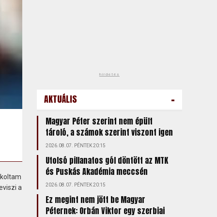
hirdetés
-
AKTUÁLIS
Magyar Péter szerint nem épült
tároló, a számok szerint viszont igen
2026.08.07. PÉNTEK 20:15
Utolsó pillanatos gól döntött az MTK
és Puskás Akadémia meccsén
kkoltam
2026.08.07. PÉNTEK 20:15
eviszi a
Ez megint nem jött be Magyar
Péternek: Orbán Viktor egy szerbiai