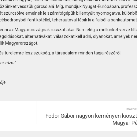
nözőinket vesszük górcső alá. Míg, mondjuk Nyugat-Európában, professz
ét szürcsölve emelnek le számítógépük billentyűit nyomogatva, különb
élsodronyból font kötéllel, teherautóval tépik ki a falból a bankautomat
tenni az Magyarországnak rosszat akar. Nem elég a mellünket verve tilt
egoldásokat, alternatívákat, válaszokat kell adni, olyanokat, amelyek n
lik Magyarországot.
s türelemre lesz szükség, a társadalom minden tagja részéről.
ni zúzni"
ője
Követke
Fodor Gábor nagyon keményen kioszt
Magyar Pé