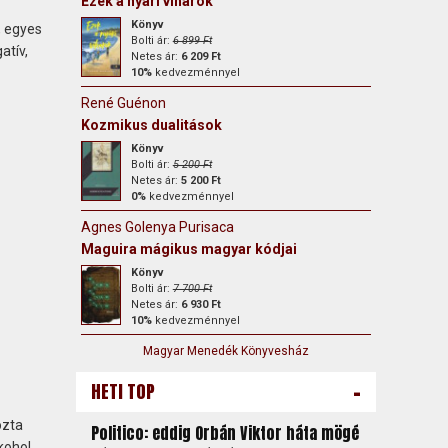
Ezek a nyári viharok
Könyv
, egyes
Bolti ár:
6 899 Ft
atív,
Netes ár:
6 209 Ft
10%
kedvezménnyel
René Guénon
Kozmikus dualitások
Könyv
Bolti ár:
5 200 Ft
Netes ár:
5 200 Ft
0%
kedvezménnyel
Agnes Golenya Purisaca
Maguira mágikus magyar kódjai
Könyv
Bolti ár:
7 700 Ft
Netes ár:
6 930 Ft
10%
kedvezménnyel
Magyar Menedék Könyvesház
-
HETI TOP
ozta
Politico: eddig Orbán Viktor háta mögé
kohol,