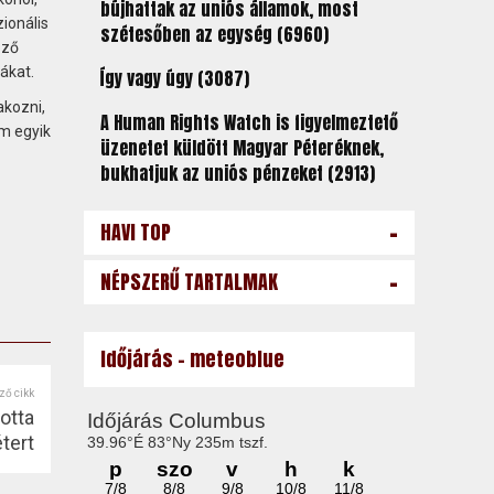
bújhattak az uniós államok, most
ionális
szétesőben az egység (6960)
öző
ákat.
Így vagy úgy (3087)
akozni,
A Human Rights Watch is figyelmeztető
em egyik
üzenetet küldött Magyar Péteréknek,
bukhatjuk az uniós pénzeket (2913)
-
HAVI TOP
-
NÉPSZERŰ TARTALMAK
Időjárás - meteoblue
ző cikk
otta
tert