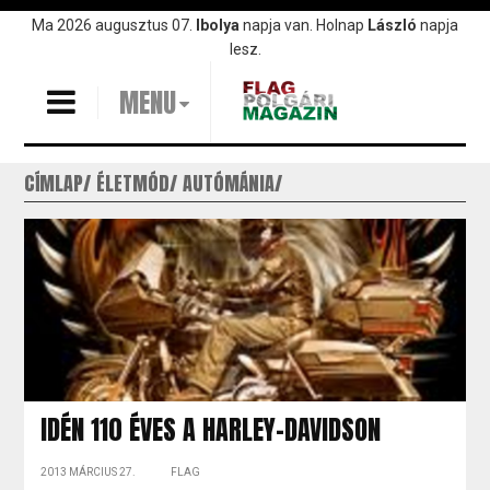
Ugrás
Ma 2026 augusztus 07.
Ibolya
napja van. Holnap
László
napja
a
lesz.
tartalomra
MENU
CÍMLAP
ÉLETMÓD
AUTÓMÁNIA
IDÉN 110 ÉVES A HARLEY-DAVIDSON
2013 MÁRCIUS 27.
FLAG