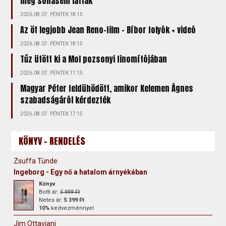
még sohasem láttak
2026.08.07. PÉNTEK 18:15
Az öt legjobb Jean Reno-film – Bíbor folyók + videó
2026.08.07. PÉNTEK 18:15
Tűz ütött ki a Mol pozsonyi finomítójában
2026.08.07. PÉNTEK 17:15
Magyar Péter feldühödött, amikor Kelemen Ágnes
szabadságáról kérdezték
2026.08.07. PÉNTEK 17:15
KÖNYV - RENDELÉS
Zsuffa Tünde
Ingeborg - Egy nő a hatalom árnyékában
Könyv
Bolti ár:
5 999 Ft
Netes ár:
5 399 Ft
10%
kedvezménnyel
Jim Ottaviani