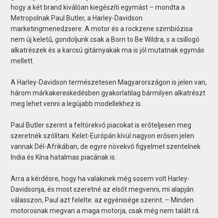
hogy a két brand kiválóan kiegészíti egymást – mondta a
Metropolnak Paul Butler, a Harley-Davidson
marketingmenedzsere. A motor és a rockzene szimbiózisa
nem új keletű, gondoljunk csak a Born to Be Wildra, s a csillogó
alkatrészek és a karcsú gitárnyakak ma is jól mutatnak egymás
mellett.
A Harley-Davidson természetesen Magyarországon is jelen van,
három márkakereskedésben gyakorlatilag bármilyen alkatrészt
meg lehet venni a legújabb modellekhez is.
Paul Butler szerint a feltörekvő piacokat is erőteljesen meg
szeretnék szólítani. Kelet-Európán kívül nagyon erősen jelen
vannak Dél-Afrikában, de egyre növekvő figyelmet szentelnek
India és Kína hatalmas piacának is.
Arra a kérdésre, hogy ha valakinek még sosem volt Harley-
Davidsonja, és most szeretné az elsőt megvenni, mi alapján
válasszon, Paul azt felelte: az egyénisége szerint. – Minden
motorosnak megvan a maga motorja, csak még nem talált rá.