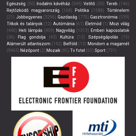
Egészség
(50)
Irodalmi kávéház
(549)
Vetítő
(30)
Tereb
(146)
Rejtőzködő magyarország
(168)
Politika
(1588)
Történelem
(21)
Jobbegyenes
(3296)
Gazdaság
(770)
Gasztronómia
(539)
Titkok és talányok
(12)
Autómánia
(61)
Életmód
(1)
Mozi világ
(440)
Heti lámpás
(459)
Nagyvilág
(1313)
Emberi kapcsolatok
(36)
Flag gondolja
(43)
Kultúra
(13)
Szépségápolás
(15)
Alámerült atlantiszom
(142)
Belföld
(13)
Mondom a magamét
(9465)
Nézőpont
(2)
Mozaik
(85)
Tv fotel
(65)
Sport
(731)