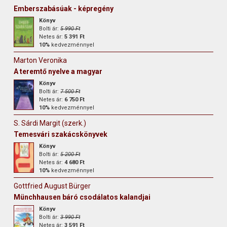
Emberszabásúak - képregény
Könyv
Bolti ár:
5 990 Ft
Netes ár:
5 391 Ft
10%
kedvezménnyel
Marton Veronika
A teremtő nyelve a magyar
Könyv
Bolti ár:
7 500 Ft
Netes ár:
6 750 Ft
10%
kedvezménnyel
S. Sárdi Margit (szerk.)
Temesvári szakácskönyvek
Könyv
Bolti ár:
5 200 Ft
Netes ár:
4 680 Ft
10%
kedvezménnyel
Gottfried August Bürger
Münchhausen báró csodálatos kalandjai
Könyv
Bolti ár:
3 990 Ft
Netes ár:
3 591 Ft