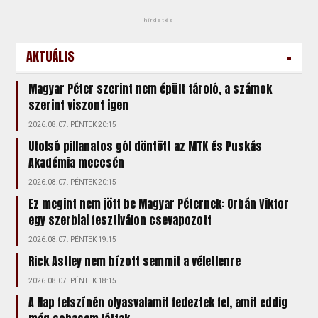
hirdetés
-
AKTUÁLIS
Magyar Péter szerint nem épült tároló, a számok
szerint viszont igen
2026.08.07. PÉNTEK 20:15
Utolsó pillanatos gól döntött az MTK és Puskás
Akadémia meccsén
2026.08.07. PÉNTEK 20:15
Ez megint nem jött be Magyar Péternek: Orbán Viktor
egy szerbiai fesztiválon csevapozott
2026.08.07. PÉNTEK 19:15
Rick Astley nem bízott semmit a véletlenre
2026.08.07. PÉNTEK 18:15
A Nap felszínén olyasvalamit fedeztek fel, amit eddig