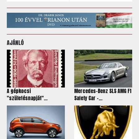
AJÁNLÓ
A gépkocsi
Mercedes-Benz SLS AMG F1
"születésnapját"...
Safety Car -...