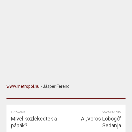
www.metropol.hu
- Jásper Ferenc
Előző cikk
Következő cikk
Mivel közlekedtek a
A „Vörös Lobogó”
pápák?
Sedanja