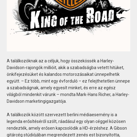
A találkozóknak az a céljuk, hogy összekössék a Harley-
Davidson-rajongók millióit, akik a szabadságba vetett hitüket,
önkifejezésüket és kalandos motorozásaikat ünnepelhetik
együtt. – Ez több, mint egy évforduló – ez felejthetetlen ünnepe
a szabadságnak, amely egyesít minket, és erre az egész
világból mindenkit várunk – mondta Mark-Hans Richer, a Harley-
Davidson marketingigazgatója.
A találkozók között szervezett berlini médiaesemény is a
legenda erősítéséről szólt, ráadásul egy olyan céggel közösen
rendezték, amely erősen kapcsolódik a HD-érzéshez. A Gibson
gitárcég stúdiójában megrendezett zenés est bizonyította,