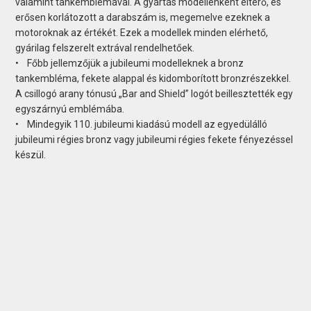
valamint tankemblémával. A gyártás modellenként eltérő, és
erősen korlátozott a darabszám is, megemelve ezeknek a
motoroknak az értékét. Ezek a modellek minden elérhető,
gyárilag felszerelt extrával rendelhetőek.
• Főbb jellemzőjük a jubileumi modelleknek a bronz
tankembléma, fekete alappal és kidomborított bronzrészekkel.
A csillogó arany tónusú „Bar and Shield” logót beillesztették egy
egyszárnyú emblémába.
• Mindegyik 110. jubileumi kiadású modell az egyedülálló
jubileumi régies bronz vagy jubileumi régies fekete fényezéssel
készül.