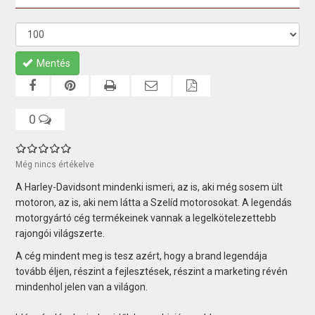
Mentés
0
Még nincs értékelve
A Harley-Davidsont mindenki ismeri, az is, aki még sosem ült
motoron, az is, aki nem látta a Szelíd motorosokat. A legendás
motorgyártó cég termékeinek vannak a legelkötelezettebb
rajongói világszerte.
A cég mindent meg is tesz azért, hogy a brand legendája
tovább éljen, részint a fejlesztések, részint a marketing révén
mindenhol jelen van a világon.