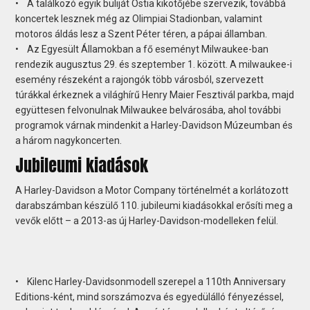
• A találkozó egyik buliját Ostia kikötőjébe szervezik, továbbá
koncertek lesznek még az Olimpiai Stadionban, valamint
motoros áldás lesz a Szent Péter téren, a pápai államban.
• Az Egyesült Államokban a fő eseményt Milwaukee-ban
rendezik augusztus 29. és szeptember 1. között. A milwaukee-i
esemény részeként a rajongók több városból, szervezett
túrákkal érkeznek a világhírű Henry Maier Fesztivál parkba, majd
együttesen felvonulnak Milwaukee belvárosába, ahol további
programok várnak mindenkit a Harley-Davidson Múzeumban és
a három nagykoncerten.
Jubileumi kiadások
A Harley-Davidson a Motor Company történelmét a korlátozott
darabszámban készülő 110. jubileumi kiadásokkal erősíti meg a
vevők előtt – a 2013-as új Harley-Davidson-modelleken felül.
• Kilenc Harley-Davidsonmodell szerepel a 110th Anniversary
Editions-ként, mind sorszámozva és egyedülálló fényezéssel,