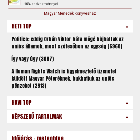
10%
kedvezménnyel
Magyar Menedék Könyvesház
-
HETI TOP
Politico: eddig Orbán Viktor háta mögé bújhattak az
uniós államok, most szétesőben az egység (6960)
Így vagy úgy (3087)
A Human Rights Watch is figyelmeztető üzenetet
küldött Magyar Péteréknek, bukhatjuk az uniós
pénzeket (2913)
-
HAVI TOP
-
NÉPSZERŰ TARTALMAK
Időjárás - meteoblue