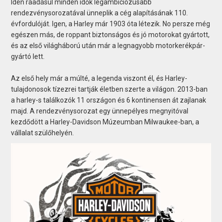
Idén ráadásul minden idők legambiciózusabb
rendezvénysorozatával ünneplik a cég alapításának 110.
évfordulóját. Igen, a Harley már 1903 óta létezik. No persze még
egészen más, de roppant biztonságos és jó motorokat gyártott,
és az első világháború után már a legnagyobb motorkerékpár-
gyártó lett.
Az első hely már a múlté, a legenda viszont él, és Harley-
tulajdonosok tízezrei tartják életben szerte a világon. 2013-ban
a harley-s találkozók 11 országon és 6 kontinensen át zajlanak
majd. A rendezvénysorozat egy ünnepélyes megnyitóval
kezdődött a Harley-Davidson Múzeumban Milwaukee-ban, a
vállalat szülőhelyén.