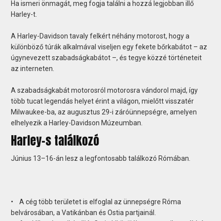
Ha ismeri önmagát, meg fogja találni a hozzá legjobban illő
Harley-t.
A Harley-Davidson tavaly felkért néhány motorost, hogy a
különböző túrák alkalmával viseljen egy fekete bőrkabátot – az
úgynevezett szabadságkabátot –, és tegye közzé történeteit
az interneten.
A szabadságkabát motorosról motorosra vándorol majd, így
több tucat legendás helyet érint a világon, mielőtt visszatér
Milwaukee-ba, az augusztus 29-i záróünnepségre, amelyen
elhelyezik a Harley-Davidson Múzeumban.
Harley-s találkozó
Június 13–16-án lesz a legfontosabb találkozó Rómában.
• A cég több területet is elfoglal az ünnepségre Róma
belvárosában, a Vatikánban és Ostia partjainál.