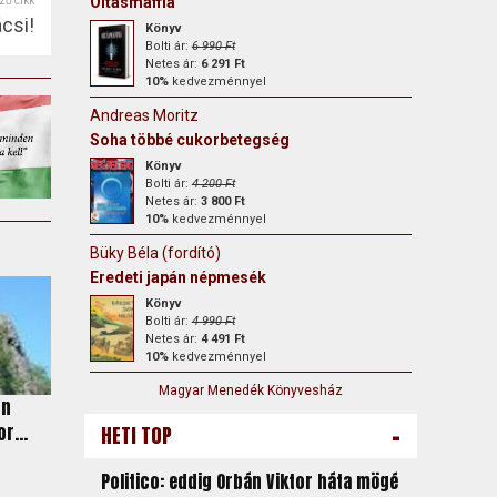
Oltásmaffia
ző cikk
csi!
Könyv
Bolti ár:
6 990 Ft
Netes ár:
6 291 Ft
10%
kedvezménnyel
Andreas Moritz
Soha többé cukorbetegség
Könyv
Bolti ár:
4 200 Ft
Netes ár:
3 800 Ft
10%
kedvezménnyel
Büky Béla (fordító)
Eredeti japán népmesék
Könyv
Bolti ár:
4 990 Ft
Netes ár:
4 491 Ft
10%
kedvezménnyel
Magyar Menedék Könyvesház
on
-
r...
HETI TOP
Politico: eddig Orbán Viktor háta mögé