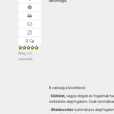
háromsága.
0
Átlag:
5
(
1
szavazat)
A valóság a következő:
-
Előítélet,
vagyis dolgok és fogalmak has
civilizációs alapfogalom. Csak normálisa
-
Általánositás
tudományos alapfogalom.