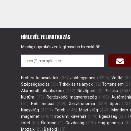
HÍRLEVÉL FELIRATKOZÁS
Mindig naprakészen legfrissebb híreinkből!
Emberi kapcsolatok
(36)
Jobbegyenes
(3295)
Vetítő
(30
Szépségápolás
(15)
Titkok és talányok
(12)
Történelem
(21
Alámerült atlantiszom
(142)
Nézőpont
(2)
Politika
(1588
Kultúra
(13)
Rejtőzködő magyarország
(168)
Autómáni
(61)
Heti lámpás
(459)
Gasztronómia
(539)
Sport
(731
Nagyvilág
(1313)
Tereb
(146)
Mozi világ
(440)
Mondom 
magamét
(9464)
Irodalmi kávéház
(549)
Egészség
(50)
T
fotel
(65)
Életmód
(1)
Gazdaság
(770)
Flag gondolja
(43
Mozaik
(85)
Belföld
(13)