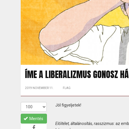
ÍME A LIBERALIZMUS GONOSZ 
2019 NOVEMBER 11.
FLAG
Jól figyeljetek!
Mentés
Előítélet, általánosítás, rasszizmus
: az em