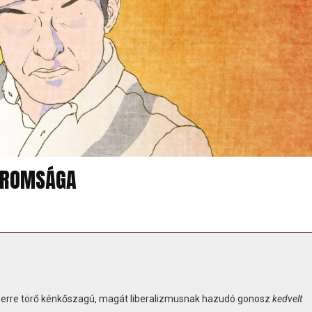
HÁROMSÁGA
berre törő kénkőszagú, magát liberalizmusnak hazudó gonosz
kedvelt