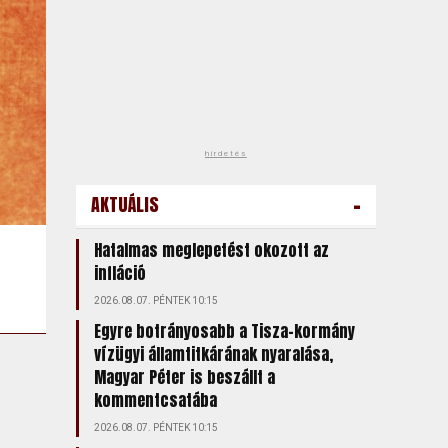
hirdetés
-
AKTUÁLIS
Hatalmas meglepetést okozott az
infláció
2026.08.07. PÉNTEK 10:15
Egyre botrányosabb a Tisza-kormány
vízügyi államtitkárának nyaralása,
Magyar Péter is beszállt a
kommentcsatába
2026.08.07. PÉNTEK 10:15