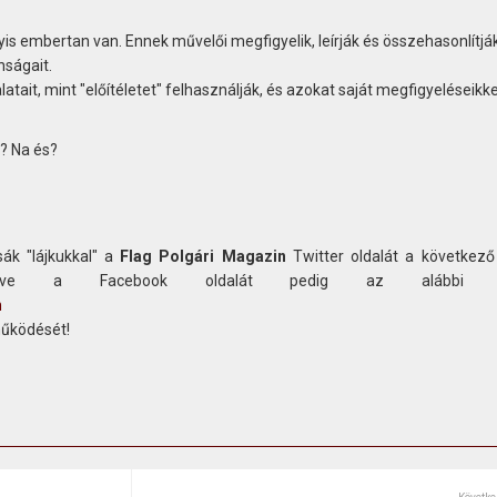
gyis embertan van. Ennek művelői megfigyelik, leírják és összehasonlítjá
nságait.
atait, mint "előítéletet" felhasználják, és azokat saját megfigyeléseikke
? Na és?
ák "lájkukkal" a
Flag Polgári Magazin
Twitter oldalát a következő
etve a Facebook oldalát pedig az alábbi c
n
működését!