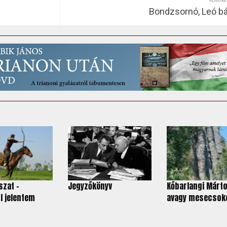
Követke
Bondzsornó, Leó bá
szat -
Jegyzőkönyv
Kőbarlangi Márt
 jelentem
avagy mesecsoko