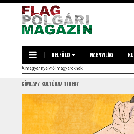
Ugrás
a
tartalomra
BELFÖLD
NAGYVILÁG
KU
A magyar nyelvről magyaroknak
CÍMLAP
KULTÚRA
TEREB