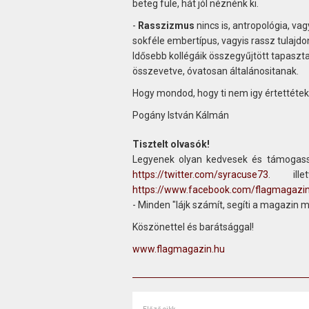
beteg füle, hát jól néznénk ki.
-
Rasszizmus
nincs is, antropológia, va
sokféle embertípus, vagyis rassz tulajdo
Idősebb kollégáik összegyűjtött tapasztal
összevetve, óvatosan általánositanak.
Hogy mondod, hogy ti nem igy értettétek
Pogány István Kálmán
Tisztelt olvasók!
Legyenek olyan kedvesek és támogass
https://twitter.com/syracuse73
. ill
https://www.facebook.com/flagmagazi
- Minden "lájk számít, segíti a magazin 
Köszönettel és barátsággal!
www.flagmagazin.hu