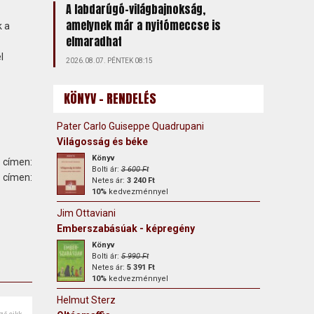
A labdarúgó-világbajnokság,
amelynek már a nyitómeccse is
k a
elmaradhat
l
2026.08.07. PÉNTEK 08:15
KÖNYV - RENDELÉS
Pater Carlo Guiseppe Quadrupani
Világosság és béke
Könyv
 címen:
Bolti ár:
3 600 Ft
ímen:
Netes ár:
3 240 Ft
10%
kedvezménnyel
Jim Ottaviani
Emberszabásúak - képregény
Könyv
Bolti ár:
5 990 Ft
Netes ár:
5 391 Ft
10%
kedvezménnyel
Helmut Sterz