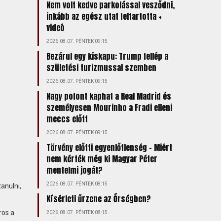
Nem volt kedve parkolással vesződni,
inkább az egész utat feltartotta +
videó
2026.08.07. PÉNTEK 09:15
Bezárul egy kiskapu: Trump fellép a
születési turizmussal szemben
2026.08.07. PÉNTEK 09:15
Nagy pofont kaphat a Real Madrid és
személyesen Mourinho a Fradi elleni
meccs előtt
2026.08.07. PÉNTEK 09:15
Törvény előtti egyenlőtlenség – Miért
nem kérték még ki Magyar Péter
mentelmi jogát?
2026.08.07. PÉNTEK 08:15
anulni,
Kísérleti űrzene az Őrségben?
ros a
2026.08.07. PÉNTEK 08:15