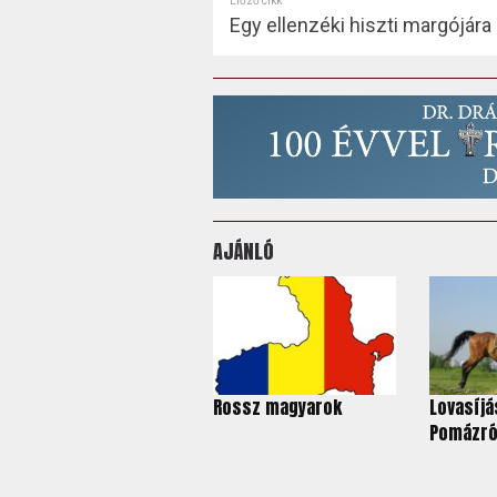
Előző cikk
Egy ellenzéki hiszti margójára
AJÁNLÓ
Rossz magyarok
Lovasíjá
Pomázról