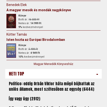
Benedek Elek
A magyar mesék és mondák nagykönyve
Könyv
Bolti ár:
16 500 Ft
Netes ár:
14 999 Ft
9%
kedvezménnyel
Kötter Tamás
Isten hozta az Európai Birodalomban
Könyv
Bolti ár:
5 499 Ft
Netes ár:
4 949 Ft
10%
kedvezménnyel
Magyar Menedék Könyvesház
-
HETI TOP
Politico: eddig Orbán Viktor háta mögé bújhattak az
uniós államok, most szétesőben az egység (6444)
Így vagy úgy (2912)