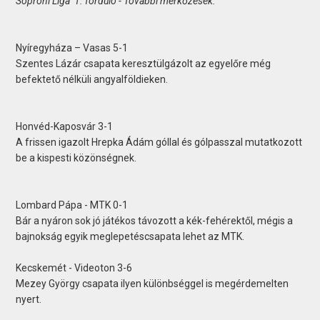
Soproni Liga 1. forduló - További mérkőzések:
Nyíregyháza – Vasas 5-1
Szentes Lázár csapata keresztülgázolt az egyelőre még
befektető nélküli angyalföldieken.
Honvéd-Kaposvár 3-1
A frissen igazolt Hrepka Ádám góllal és gólpasszal mutatkozott
be a kispesti közönségnek.
Lombard Pápa - MTK 0-1
Bár a nyáron sok jó játékos távozott a kék-fehérektől, mégis a
bajnokság egyik meglepetéscsapata lehet az MTK.
Kecskemét - Videoton 3-6
Mezey György csapata ilyen különbséggel is megérdemelten
nyert.