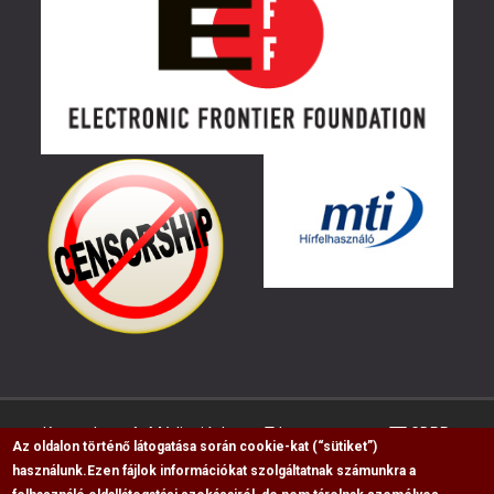
Kapcsolat
Médiaajánlat
Impresszum
GDPR
Az oldalon történő látogatása során cookie-kat (“sütiket”)
használunk.
Ezen fájlok információkat szolgáltatnak számunkra a