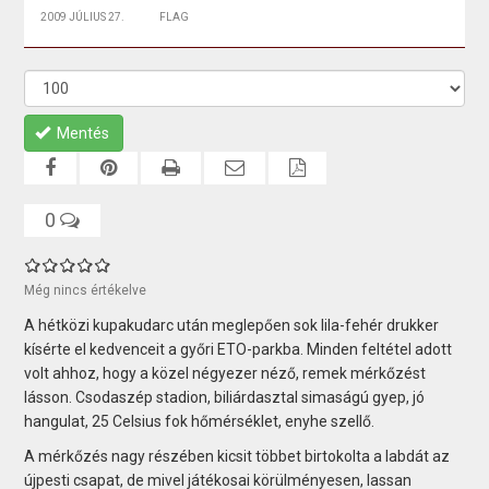
2009 JÚLIUS 27.
FLAG
Mentés
0
Még nincs értékelve
A hétközi kupakudarc után meglepően sok lila-fehér drukker
kísérte el kedvenceit a győri ETO-parkba. Minden feltétel adott
volt ahhoz, hogy a közel négyezer néző, remek mérkőzést
lásson. Csodaszép stadion, biliárdasztal simaságú gyep, jó
hangulat, 25 Celsius fok hőmérséklet, enyhe szellő.
A mérkőzés nagy részében kicsit többet birtokolta a labdát az
újpesti csapat, de mivel játékosai körülményesen, lassan