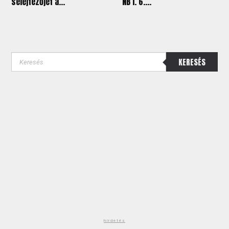
selejtezőjét a...
NB I. 6....
KERESÉS
hirdetés