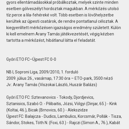
gyors ellentámadásokkal próbálkoztak, melyek szinte minden
esetben gólveszélyt hordoztak magukban. A mérkőzés utolsó
tíz perce a lila-fehéreké volt. Több esetben is lövőhelyzetbe
kerültek az újpesti csatárok, de rendre pontatlanul céloztak. A
kiegyenlített mérkőzésen igazságos eredmény született. Külön
ki kell emelnem Arany Tamás játékvezetését, végig kézben
tartotta a mérkőzést, hibátlanul látta el feladatát.
Győri ETO FC–Újpest FC 0-0
NB I, Soproni Liga, 2009/2010, 1. forduló
2009. július 26., vasárnap, 17:30 óra – ETO-park, 3500 néző
Jv.: Arany Tamás (Viszokai László, Huszár Balázs)
Győri ETO FC: Sztevanovics - Tokody, Djordjevics,
Sztanisics, Szabó O. - Pilibaitis, Józsi, Völgyi (Dinjar, 65.) - Kink
(Koltai, 46.), Bicak (Brnovics, 60.) - Alekszidze
Újpest FC: Balajcza - Dudics, Lambulics, Korcsmár, Pollák - Tisza,
Sándor, Stokes, Tóth N. (Foxi, 63.) - Rajczi (Simon A., 76.), Kabát