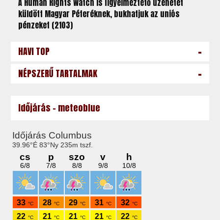
A Human Rights Watch is figyelmeztető üzenetet
küldött Magyar Péteréknek, bukhatjuk az uniós
pénzeket (2103)
-
HAVI TOP
-
NÉPSZERŰ TARTALMAK
Időjárás - meteoblue