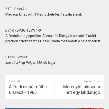
ZTE - Paks 2-1
Még egy kihagyott 11-es is „belefért” a zalaiaknak.
DVTK - DVSC-TEVA 1-0
A forduló meglepetése. A lesajnált Diósgyőr az utolsó utáni
percben értékesített 11-essel diadalmaskodott a bajnok felett.
Szécsi József
Szerző a Flag Polgári Műhely tagja
Előző cikk
Következő cikk
A Fradi dicső múltja,
Merénylet áldozata
64.rész - 1966
lett egy labdarúgó