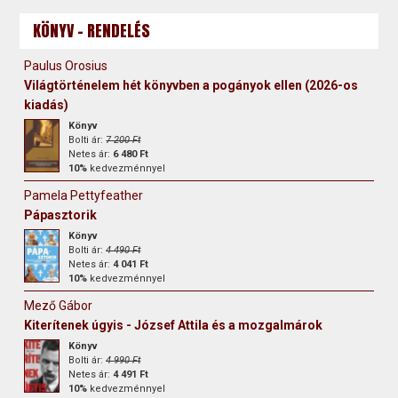
KÖNYV - RENDELÉS
Paulus Orosius
Világtörténelem hét könyvben a pogányok ellen (2026-os
kiadás)
Könyv
Bolti ár:
7 200 Ft
Netes ár:
6 480 Ft
10%
kedvezménnyel
Pamela Pettyfeather
Pápasztorik
Könyv
Bolti ár:
4 490 Ft
Netes ár:
4 041 Ft
10%
kedvezménnyel
Mező Gábor
Kiterítenek úgyis - József Attila és a mozgalmárok
Könyv
Bolti ár:
4 990 Ft
Netes ár:
4 491 Ft
10%
kedvezménnyel