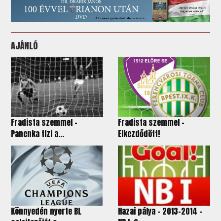
AJÁNLÓ
Fradista szemmel -
Fradista szemmel –
Panenka tizi a...
Elkezdődött!
Könnyedén nyerte BL
Hazai pálya - 2013-2014 -