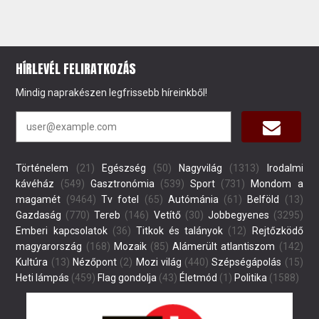
HÍRLEVÉL FELIRATKOZÁS
Mindig naprakészen legfrissebb híreinkből!
Történelem
(21)
Egészség
(50)
Nagyvilág
(1313)
Irodalmi
kávéház
(549)
Gasztronómia
(539)
Sport
(731)
Mondom a
magamét
(9464)
Tv fotel
(65)
Autómánia
(61)
Belföld
(13)
Gazdaság
(770)
Tereb
(146)
Vetítő
(30)
Jobbegyenes
(3295)
Emberi kapcsolatok
(36)
Titkok és talányok
(12)
Rejtőzködő
magyarország
(168)
Mozaik
(85)
Alámerült atlantiszom
(142)
Kultúra
(13)
Nézőpont
(2)
Mozi világ
(440)
Szépségápolás
(15)
Heti lámpás
(459)
Flag gondolja
(43)
Életmód
(1)
Politika
(1588)