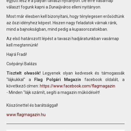
együtt lesz e a pályán tavaszi nyitányon. De erre vasárnap
választ fogunk kapni a
Dunaújváros
elleni nyitányon.
Most már élesben kell bizonyítani, hogy ténylegesen erősödtünk
az őszi idényhez képest. Hiszen nagy feladatok várnak ránk,
mind a bajnokságban, mind pedig a kupasorozatokban.
Az első határozott lépést a tavaszi hadjáratunkban vasárnap
kell megtennünk!
Hajrá Fradi!
Csépányi Balázs
Tisztelt olvasók!
Legyenek olyan kedvesek és támogassák
"lájkukkal" a
Flag Polgári Magazin
facebook oldalát, a
következő címen:
https://www.facebook.com/flagmagazin
- Minden "lájk számít, segíti a magazin működését!
Köszönettel és barátsággal!
www.flagmagazin.hu