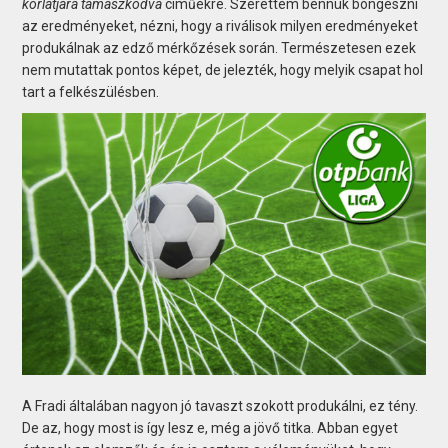
korlátjára támaszkodva
címűekre. Szerettem bennük böngészni
az eredményeket, nézni, hogy a riválisok milyen eredményeket
produkálnak az edző mérkőzések során. Természetesen ezek
nem mutattak pontos képet, de jelezték, hogy melyik csapat hol
tart a felkészülésben.
A Fradi általában nagyon jó tavaszt szokott produkálni, ez tény.
De az, hogy most is így lesz e, még a jövő titka. Abban egyet