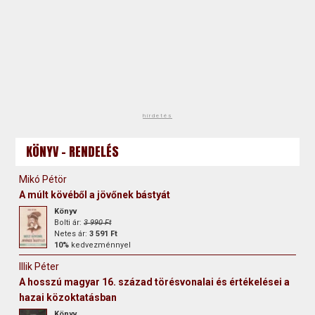
hirdetés
KÖNYV - RENDELÉS
Mikó Pétör
A múlt kövéből a jövőnek bástyát
Könyv
Bolti ár:
3 990 Ft
Netes ár:
3 591 Ft
10%
kedvezménnyel
Illik Péter
A hosszú magyar 16. század törésvonalai és értékelései a
hazai közoktatásban
Könyv