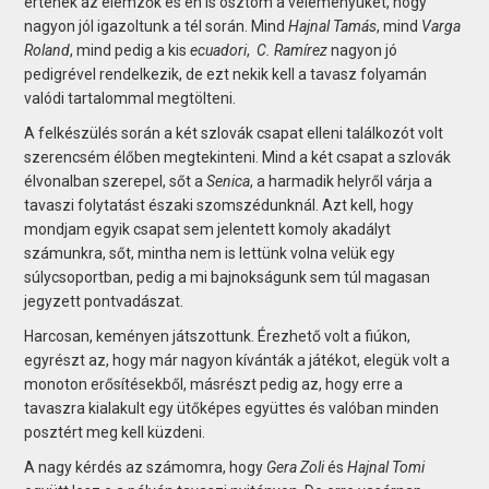
értenek az elemzők és én is osztom a véleményüket, hogy
nagyon jól igazoltunk a tél során. Mind
Hajnal Tamás
, mind
Varga
Roland
, mind pedig a kis
ecuadori
,
C. Ramírez
nagyon jó
pedigrével rendelkezik, de ezt nekik kell a tavasz folyamán
valódi tartalommal megtölteni.
A felkészülés során a két szlovák csapat elleni találkozót volt
szerencsém élőben megtekinteni. Mind a két csapat a szlovák
élvonalban szerepel, sőt a
Senica
, a harmadik helyről várja a
tavaszi folytatást északi szomszédunknál. Azt kell, hogy
mondjam egyik csapat sem jelentett komoly akadályt
számunkra, sőt, mintha nem is lettünk volna velük egy
súlycsoportban, pedig a mi bajnokságunk sem túl magasan
jegyzett pontvadászat.
Harcosan, keményen játszottunk. Érezhető volt a fiúkon,
egyrészt az, hogy már nagyon kívánták a játékot, elegük volt a
monoton erősítésekből, másrészt pedig az, hogy erre a
tavaszra kialakult egy ütőképes együttes és valóban minden
posztért meg kell küzdeni.
A nagy kérdés az számomra, hogy
Gera Zoli
és
Hajnal Tomi