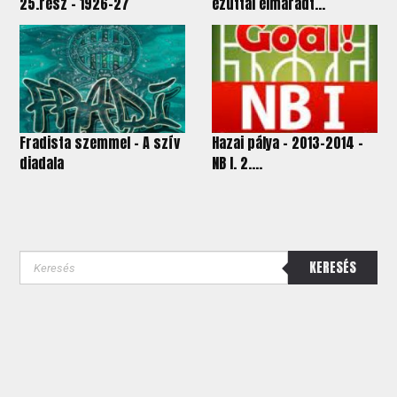
25.rész - 1926-27
ezúttal elmaradt...
Fradista szemmel - A szív
Hazai pálya - 2013-2014 -
diadala
NB I. 2....
KERESÉS