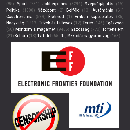
(85)
Sport
(731)
Jobbegyenes
(3296)
Szépségápolás
(15)
Politika
(1588)
Nézőpont
(2)
Belföld
(13)
Autómánia
(61)
Gasztronómia
(539)
Életmód
(1)
Emberi kapcsolatok
(36)
Nagyvilág
(1313)
Titkok és talányok
(12)
Tereb
(146)
Egészség
(50)
Mondom a magamét
(9465)
Gazdaság
(770)
Történelem
(21)
Kultúra
(13)
Tv fotel
(65)
Rejtőzködő magyarország
(168)