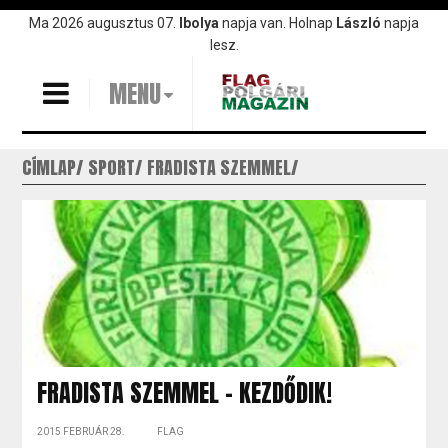
Ugrás
Ma 2026 augusztus 07.
Ibolya
napja van. Holnap
László
napja
a
lesz.
tartalomra
MENU
CÍMLAP
SPORT
FRADISTA SZEMMEL
FRADISTA SZEMMEL – KEZDŐDIK!
2015 FEBRUÁR 28.
FLAG