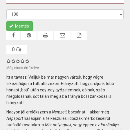
Mentés
0
Még nincs értékelve
Itt a tavasz! Valljuk be már nagyon vártuk, hogy végre
elkezdődjön a futball szezon. Hiányzott, hogy örüljünk több
hónapi „böjt” után egy-egy győzelemnek, gólnak, szép
megoldásnak, sőt talán még az a fránya bosszankodás is
hiányzott.
Nagyon jól emlékszem a
Nemzeti
, bocsánat – akkor még
Népsport
hasábjain a felkészülési időszak mérkőzéseiről
tudósító rovatokra: a
Már potyognak
, vagy éppen az
Edzőpálya