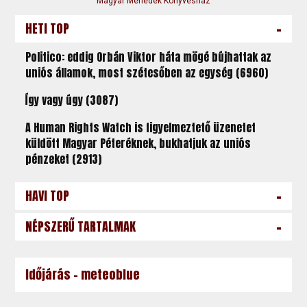
Magyar Menedék Könyvesház
-
HETI TOP
Politico: eddig Orbán Viktor háta mögé bújhattak az
uniós államok, most szétesőben az egység (6960)
Így vagy úgy (3087)
A Human Rights Watch is figyelmeztető üzenetet
küldött Magyar Péteréknek, bukhatjuk az uniós
pénzeket (2913)
-
HAVI TOP
-
NÉPSZERŰ TARTALMAK
Időjárás - meteoblue