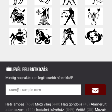
HÍRLEVÉL FELIRATKOZÁS
Mindig naprakészen legfrissebb híreinkből!
Heti lámpás
(459)
Mozi világ
(440)
Flag gondolja
(43)
Alámerült
atlantiszom
(142)
Irodalmi kávéház
(549)
Vetítő
(30)
Mozaik