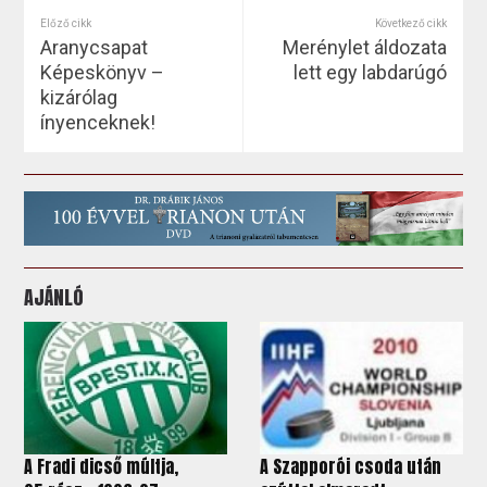
Előző cikk
Következő cikk
Aranycsapat
Merénylet áldozata
Képeskönyv –
lett egy labdarúgó
kizárólag
ínyenceknek!
AJÁNLÓ
A Fradi dicső múltja,
A Szapporói csoda után