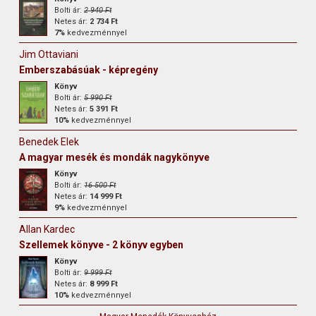
Bolti ár:
2 940 Ft
Netes ár:
2 734 Ft
7%
kedvezménnyel
Jim Ottaviani
Emberszabásúak - képregény
Könyv
Bolti ár:
5 990 Ft
Netes ár:
5 391 Ft
10%
kedvezménnyel
Benedek Elek
A magyar mesék és mondák nagykönyve
Könyv
Bolti ár:
16 500 Ft
Netes ár:
14 999 Ft
9%
kedvezménnyel
Allan Kardec
Szellemek könyve - 2 könyv egyben
Könyv
Bolti ár:
9 999 Ft
Netes ár:
8 999 Ft
10%
kedvezménnyel