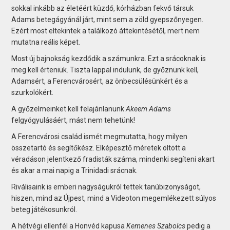
sokkal inkább az életéért küzdő, kórházban fekvő társuk
Adams betegágyánál járt, mint sem a zöld gyepszőnyegen.
Ezért most eltekintek a találkozó áttekintésétől, mert nem
mutatna reális képet.
Most új bajnokság kezdődik a számunkra. Ezt a srácoknak is
meg kell érteniük. Tiszta lappal indulunk, de győznünk kell,
Adamsért, a Ferencvárosért, az önbecsülésünkért és a
szurkolókért.
A győzelmeinket kell felajánlanunk
Akeem Adams
felgyógyulásáért, mást nem tehetünk!
A Ferencvárosi család ismét megmutatta, hogy milyen
összetartó és segítőkész. Elképesztő méretek öltött a
véradáson jelentkező fradisták száma, mindenki segíteni akart
és akar a mai napig a Trinidadi srácnak.
Riválisaink is emberi nagyságukról tettek tanúbizonyságot,
hiszen, mind az Újpest, mind a Videoton megemlékezett súlyos
beteg játékosunkról.
A hétvégi ellenfél a Honvéd kapusa
Kemenes Szabolcs
pedig a