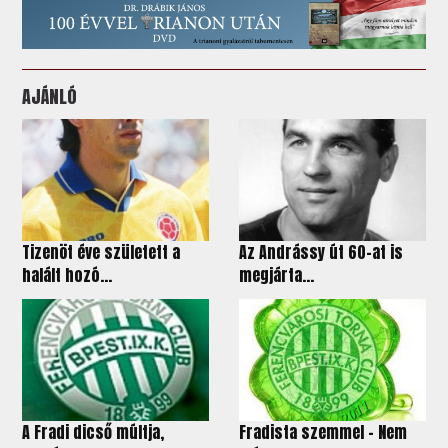
AJÁNLÓ
Tizenöt éve született a
Az Andrássy út 60-at is
halált hozó...
megjárta...
A Fradi dicső múltja,
Fradista szemmel - Nem