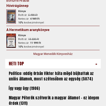
Bohumil Hrabal
Hóvirágünnep
Könyv
Bolti ár:
5 499 Ft
Netes ár:
4 949 Ft
10%
kedvezménnyel
A Hermetikum aranykönyve
Könyv
Bolti ár:
13 330 Ft
Netes ár:
11 999 Ft
10%
kedvezménnyel
Magyar Menedék Könyvesház
-
HETI TOP
Politico: eddig Orbán Viktor háta mögé bújhattak az
uniós államok, most szétesőben az egység (5074)
Így vagy úgy (1906)
Magyar Péterék szétverik a magyar államot – ez idegen
érdek (1311)