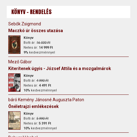
KÖNYV - RENDELÉS
Sebők Zsigmond
Maczkó úr összes utazása
Könyv
Bolti ár:
16 500 Ft
Netes ár:
14 999 Ft
9%
kedvezménnyel
Mező Gábor
Kiterítenek úgyis - József Attila és a mozgalmárok
Könyv
Bolti ár:
4 990 Ft
Netes ár:
4 491 Ft
10%
kedvezménnyel
báró Kemény Jánosné Auguszta Paton
Önéletrajzi emlékezések
Könyv
Bolti ár:
5 990 Ft
Netes ár:
5 391 Ft
10%
kedvezménnyel