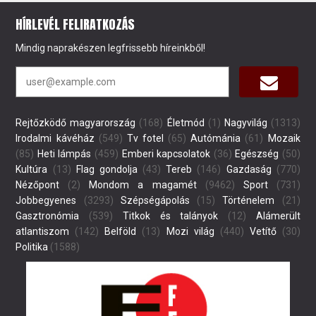
HÍRLEVÉL FELIRATKOZÁS
Mindig naprakészen legfrissebb híreinkből!
Rejtőzködő magyarország
(168)
Életmód
(1)
Nagyvilág
(1313)
Irodalmi kávéház
(549)
Tv fotel
(65)
Autómánia
(61)
Mozaik
(85)
Heti lámpás
(459)
Emberi kapcsolatok
(36)
Egészség
(50)
Kultúra
(13)
Flag gondolja
(43)
Tereb
(146)
Gazdaság
(770)
Nézőpont
(2)
Mondom a magamét
(9462)
Sport
(731)
Jobbegyenes
(3293)
Szépségápolás
(15)
Történelem
(21)
Gasztronómia
(539)
Titkok és talányok
(12)
Alámerült
atlantiszom
(142)
Belföld
(13)
Mozi világ
(440)
Vetítő
(30)
Politika
(1588)