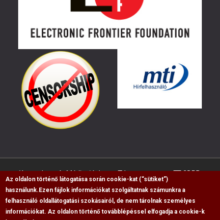
Kapcsolat
Médiaajánlat
Impresszum
GDPR
Az oldalon történő látogatása során cookie-kat (“sütiket”)
használunk.
Ezen fájlok információkat szolgáltatnak számunkra a
felhasználó oldallátogatási szokásairól, de nem tárolnak személyes
RSS
információkat. Az oldalon történő továbblépéssel elfogadja a cookie-k