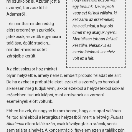
mi szurkolók is. Azután jött a
egy társunk. De ha profi
szörnyű, borzasztó hír
vagy ezt fel kell vállalni, ki
Adamsről…
kell zárni az érzelmeket,
...és mintha minden eddig
ha a célunkat, a bajnoki
elért eredmény, szurkolók,
címet meg akarjuk nyerni.
játékosok, vezetők egymásra
Mentálisan jobban fel kell
találása, épülő stadion…
készülni. Nekünk is és
minden-minden sötét
szurkolóinknak is nehéz
zárójelbe került.
volt ez a hét.
Az élet sokszor hoz minket
olyan helyzetbe, amely nehéz, embert próbáló feladat elé állít.
De ha ezeket a próbatételeket, ezeket a személyes harcokat
sikeresen meg tudjuk vívni, akkor ezekből a helyzetekből sokkal
erősebben tudunk kilépni, mint amilyenek a szomorú
események előtt voltunk.
Ebben hiszek, és nagyon bízom benne, hogy a csapat valóban
fel tud állni ebből a letargikus helyzetből, mert a hétvégi
Puskás
Akadémia
elleni találkozón, csak kóvályogtak a srácok, senki
sem találta a helyét. A koncentráció, figyelem ezen a találkozón