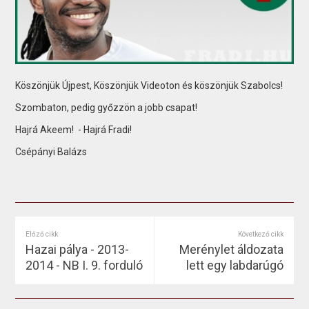
Köszönjük Újpest, Köszönjük Videoton és köszönjük Szabolcs!
Szombaton, pedig győzzön a jobb csapat!
Hajrá Akeem!
- Hajrá Fradi!
Csépányi Balázs
Előző cikk
Következő cikk
Hazai pálya - 2013-
Merénylet áldozata
2014 - NB I. 9. forduló
lett egy labdarúgó