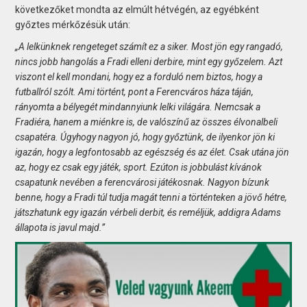
következőket mondta az elmúlt hétvégén, az egyébként
győztes mérkőzésük után:
„A lelkünknek rengeteget számít ez a siker. Most jön egy rangadó,
nincs jobb hangolás a Fradi elleni derbire, mint egy győzelem. Azt
viszont el kell mondani, hogy ez a forduló nem biztos, hogy a
futballról szólt. Ami történt, pont a Ferencváros háza táján,
rányomta a bélyegét mindannyiunk lelki világára. Nemcsak a
Fradiéra, hanem a miénkre is, de valószínű az összes élvonalbeli
csapatéra. Úgyhogy nagyon jó, hogy győztünk, de ilyenkor jön ki
igazán, hogy a legfontosabb az egészség és az élet. Csak utána jön
az, hogy ez csak egy játék, sport. Ezúton is jobbulást kívánok
csapatunk nevében a ferencvárosi játékosnak. Nagyon bízunk
benne, hogy a Fradi túl tudja magát tenni a történteken a jövő hétre,
játszhatunk egy igazán vérbeli derbit, és reméljük, addigra Adams
állapota is javul majd.”