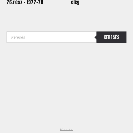
76.rész – 1977-78
elég
KERESÉS
hirdetés