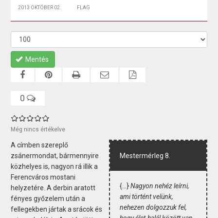
2013 OKTÓBER 02.
FLAG
Mentés
0
Még nincs értékelve
A címben szereplő
zsánermondat, bármennyire
Mestermérleg 8.
közhelyes is, nagyon rá illik a
Ferencváros mostani
{...}
Nagyon nehéz leírni,
helyzetére. A derbin aratott
ami történt velünk,
fényes győzelem után a
nehezen dolgozzuk fel,
fellegekben jártak a srácok és
hogy élet-halál között van