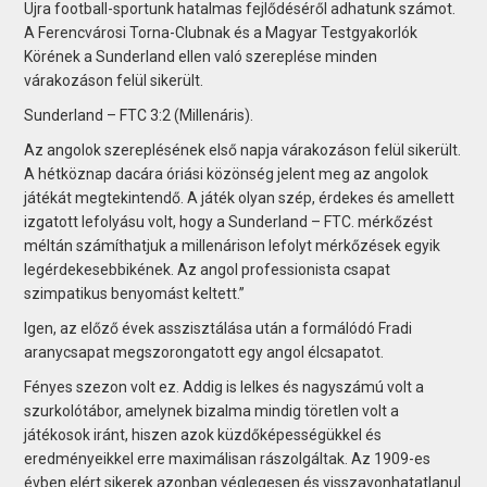
Ujra football-sportunk hatalmas fejlődéséről adhatunk számot.
A Ferencvárosi Torna-Clubnak és a Magyar Testgyakorlók
Körének a Sunderland ellen való szereplése minden
várakozáson felül sikerült.
Sunderland – FTC 3:2 (Millenáris).
Az angolok szereplésének első napja várakozáson felül sikerült.
A hétköznap dacára óriási közönség jelent meg az angolok
játékát megtekintendő. A játék olyan szép, érdekes és amellett
izgatott lefolyásu volt, hogy a Sunderland – FTC. mérkőzést
méltán számíthatjuk a millenárison lefolyt mérkőzések egyik
legérdekesebbikének. Az angol professionista csapat
szimpatikus benyomást keltett.”
Igen, az előző évek asszisztálása után a formálódó Fradi
aranycsapat megszorongatott egy angol élcsapatot.
Fényes szezon volt ez. Addig is lelkes és nagyszámú volt a
szurkolótábor, amelynek bizalma mindig töretlen volt a
játékosok iránt, hiszen azok küzdőképességükkel és
eredményeikkel erre maximálisan rászolgáltak. Az 1909-es
évben elért sikerek azonban véglegesen és visszavonhatatlanul