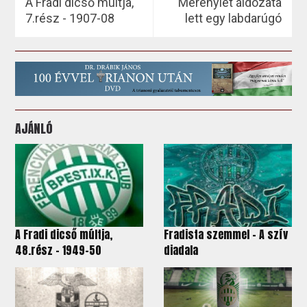
A Fradi dicső múltja,
Merénylet áldozata
7.rész - 1907-08
lett egy labdarúgó
AJÁNLÓ
A Fradi dicső múltja,
Fradista szemmel - A szív
48.rész - 1949-50
diadala