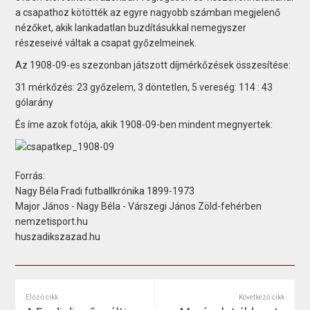
a csapathoz kötötték az egyre nagyobb számban megjelenő
nézőket, akik lankadatlan buzdításukkal nemegyszer
részeseivé váltak a csapat győzelmeinek.
Az 1908-09-es szezonban játszott díjmérkőzések összesítése:
31 mérkőzés: 23 győzelem, 3 döntetlen, 5 vereség: 114 : 43
gólarány
És íme azok fotója, akik 1908-09-ben mindent megnyertek:
Forrás:
Nagy Béla Fradi futballkrónika 1899-1973
Major János - Nagy Béla - Várszegi János Zöld-fehérben
nemzetisport.hu
huszadikszazad.hu
Előző cikk
Következő cikk