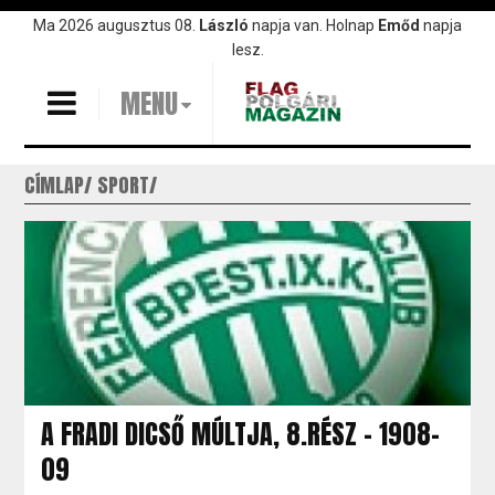
Ugrás
Ma 2026 augusztus 08.
László
napja van. Holnap
Emőd
napja
a
lesz.
tartalomra
MENU
CÍMLAP
SPORT
A FRADI DICSŐ MÚLTJA, 8.RÉSZ - 1908-
09