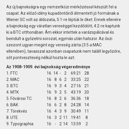
Az új bajnokságra egy nemzetközi mérkőzéssel készült fel a
csapat. Az előző idény kupadöntőiről átmentett jó formának a
Wiener SC volt az áldozata, 5:1-re léptük le őket. Ennek ellenére
a bajnokság egy váratlan vereséggel kezdődött, 4:2-re kaptunk
ki a BTC otthonában. Ám ekkor intettek a varázspálcával és
beindult a győzelmi sorozat, egymás után hatszor. Az őszi
szezont ugyan megint egy vereség zárta (3:5 a MAC
ellenében), tavasszal azonban csapatunk nem talált legyőzőre,
sőt pontveszteség nélkül hozta le azt.
Az 1908-1909. évi bajnokság végeredménye
1. FTC
16
14
-
2
69:21
28
2. MAC
16
8
6
2
33:25
22
3. BTC
16
9
3
4
27:16
21
4. MTK
16
9
2
5
43:19
20
5. Fővárosi TC
16
8
2
6
36:36
18
6. BAK
16
6
2
8
24:28
14
7. Törekvés
16
4
3
9
30:49
11
8. UTE
16
3
2
11
19:41
8
9. Typographia
16
-
2
14
13:59
2