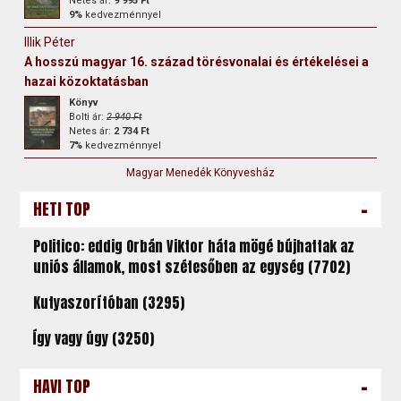
Netes ár:
9 995 Ft
9%
kedvezménnyel
Illik Péter
A hosszú magyar 16. század törésvonalai és értékelései a
hazai közoktatásban
Könyv
Bolti ár:
2 940 Ft
Netes ár:
2 734 Ft
7%
kedvezménnyel
Magyar Menedék Könyvesház
-
HETI TOP
Politico: eddig Orbán Viktor háta mögé bújhattak az
uniós államok, most szétesőben az egység (7702)
Kutyaszorítóban (3295)
Így vagy úgy (3250)
-
HAVI TOP