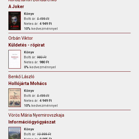
A Joker
Könyv
Bolti ár:
5 499 Ft
Netes ár:
4 949 Ft
10%
kedvezménnyel
Orbán Viktor
Küldetés - röpirat
Könyv
Bolti ár:
980 Ft
Netes ár:
980 Ft
0%
kedvezménnyel
Benkő László
Hollójárta Mohács
Könyv
Bolti ár:
5 499 Ft
Netes ár:
4 949 Ft
10%
kedvezménnyel
Vörös Mária Nyemirovszkaja
Információgyógyászat
Könyv
Bolti ár:
10 999 Ft