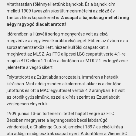
Vitathatatlan fölénnyel lettünk bajnokok. És a bajnoki cím
mellett 1909 tavaszán sikerült megismételni az előző év
fantasztikus kupasikereit is.
A csapat a bajnokság mellett még
négy ragyogó diadalt aratott!
Időrendben a Húsvéti serleg megnyerése volt az első,
megvédve az egy évvel korábbi elsőséget. Ebben az évben ez a
sorozat nemzetközi lett, hiszen külföldi csapatokat is
meghívott az MLSZ. Az FTC a lipcsei LBC csapatát verte 4:1-re,
majd a BTC elleni 1:1 után a döntőben az MTK 2:1-es legyőzése
jelentette a végső sikert.
Folytatódott az Ezüstlabda sorozata is, immáron a hetedik
kiírásban. Mint eddig minden alkalommal, akkor is a döntőbe
jutottunk és ott a MAC együttesét vertük 4:2 arányban. Ez volt
az ötödik győzelmünk, ezzel a kiírás szerint az Ezüstlabdát
véglegesen elnyertük.
1909. június 13-án történelmi tettet hajtott végre az FTC.
Bécsben megnyerte a legrangosabb bécsi labdarúgó
vándordíjat, a Challenge Cup-ot, amelyet 1897-es első kiírása
óta addig mindig osztrák csapat nyert. A döntőben a Wiener SC