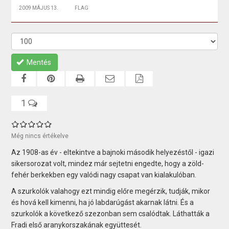
2009 MÁJUS 13.
FLAG
Mentés
1
Még nincs értékelve
Az 1908-as év - eltekintve a bajnoki második helyezéstől - igazi
sikersorozat volt, mindez már sejtetni engedte, hogy a zöld-
fehér berkekben egy valódi nagy csapat van kialakulóban.
A szurkolók valahogy ezt mindig előre megérzik, tudják, mikor
és hová kell kimenni, ha jó labdarúgást akarnak látni. És a
szurkolók a következő szezonban sem csalódtak. Láthatták a
Fradi első aranykorszakának együttesét.