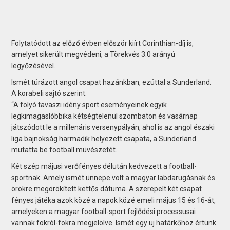
Folytatódott az előző évben először kiírt Corinthian-díj is,
amelyet sikerült megvédeni, a Törekvés 3:0 arányú
legyőzésével.
Ismét túrázott angol csapat hazánkban, ezúttal a Sunderland.
A korabeli sajtó szerint:
“A folyó tavaszi idény sport eseményeinek egyik
legkimagaslóbbika kétségtelenül szombaton és vasárnap
játszódott le a millenáris versenypályán, ahol is az angol északi
liga bajnokság harmadik helyezett csapata, a Sunderland
mutatta be football müvészetét.
Két szép májusi verőfényes délután kedvezett a football-
sportnak. Amely ismét ünnepe volt a magyar labdarugásnak és
örökre megörökített kettős dátuma. A szerepelt két csapat
fényes játéka azok közé a napok közé emeli május 15 és 16-át,
amelyeken a magyar football-sport fejlődési processusai
vannak fokról-fokra megjelölve. Ismét egy uj határkőhöz értünk.