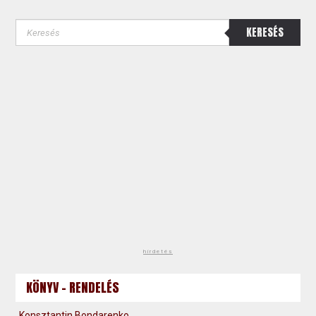
KERESÉS
hirdetés
KÖNYV - RENDELÉS
Konsztantin Bondarenko