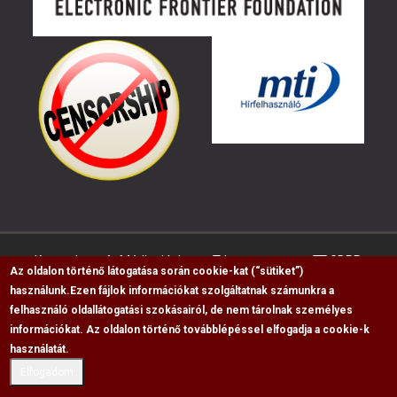
Kapcsolat
Médiaajánlat
Impresszum
GDPR
Az oldalon történő látogatása során cookie-kat (“sütiket”)
használunk.
Ezen fájlok információkat szolgáltatnak számunkra a
felhasználó oldallátogatási szokásairól, de nem tárolnak személyes
RSS
információkat. Az oldalon történő továbblépéssel elfogadja a cookie-k
Copyright © 2009-2026, Flag Polgári Magazin saját
használatát.
cikkeinek átvétele, másolása csak a forrás
Elfogadom
megjelölésével lehetséges