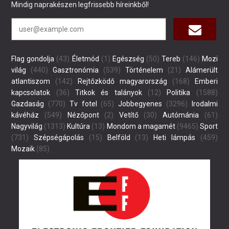
Mindig naprakészen legfrissebb híreinkből!
Flag gondolja
(43)
Életmód
(1)
Egészség
(50)
Tereb
(146)
Mozi
világ
(440)
Gasztronómia
(539)
Történelem
(21)
Alámerült
atlantiszom
(142)
Rejtőzködő magyarország
(168)
Emberi
kapcsolatok
(36)
Titkok és talányok
(12)
Politika
(1588)
Gazdaság
(770)
Tv fotel
(65)
Jobbegyenes
(3296)
Irodalmi
kávéház
(549)
Nézőpont
(2)
Vetítő
(30)
Autómánia
(61)
Nagyvilág
(1313)
Kultúra
(13)
Mondom a magamét
(9465)
Sport
(731)
Szépségápolás
(15)
Belföld
(13)
Heti lámpás
(459)
Mozaik
(85)