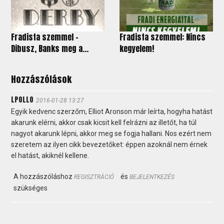
Fradista szemmel –
Fradista szemmel: Nincs
Dibusz, Banks meg a...
kegyelem!
Hozzászólások
LPOLLO
2016-01-28 13:27
Egyik kedvenc szerzőm, Elliot Aronson már leírta, hogyha hatást
akarunk elérni, akkor csak kicsit kell felrázni az illetőt, ha túl
nagyot akarunk lépni, akkor meg se fogja hallani. Nos ezért nem
szeretem az ilyen cikk bevezetőket: éppen azoknál nem érnek
el hatást, akiknél kellene.
A hozzászóláshoz
és
REGISZTRÁCIÓ
BEJELENTKEZÉS
szükséges