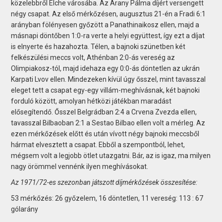
közelebbről Elche városába. Az Arany Pálma díjért versengett
négy csapat. Az első mérkőzésen, augusztus 21-én a Fradi 6:1
arányban fölényesen győzött a Panathinaikosz ellen, majd a
másnapi döntőben 1:0-ra verte a helyi együttest, így ezt a díjat
is elnyerte és hazahozta. Télen, a bajnoki szünetben két
felkészülési meccs volt, Athénban 2:0-ás vereség az
Olimpiakosz-tól, majd idehaza egy 0:0-ás döntetlen az ukrán
Karpati Lvov ellen. Mindezeken kívül úgy ősszel, mint tavasszal
eleget tett a csapat egy-egy villám-meghívásnak, két bajnoki
forduló között, amolyan hétközi játékban maradást
elősegítendő. Ősszel Belgrádban 2:4 a Crvena Zvezda ellen,
tavasszal Bilbaoban 2:1 a Sestao Bilbao ellen volt a mérleg. Az
ezen mérkőzések előtt és után vívott négy bajnoki meccsből
hármat elvesztett a csapat. Ebből a szempontból, lehet,
mégsem volt a legjobb ötlet utazgatni. Bár, az is igaz, ma milyen
nagy örömmel vennénk ilyen meghívásokat.
Az 1971/72-es szezonban játszott díjmérkőzések összesítése:
53 mérkőzés: 26 győzelem, 16 döntetlen, 11 vereség: 113 : 67
gólarány