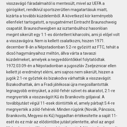
visszavágó fáradalmaitól is mentesült, mivel az UEFA a
görögöket, rendkívül sportszerűtlen magatartásuk miatt,
kizárta a további küzdelemből. A következő kör keményebb
ellenfelet tartogatott, a nyugatnémet Eintracht Braunschweig
csapatát. Braunschweigben az isztambulihoz hasonlóan
megint sikerült egy 1:1-es döntetlent kiharcolni, ami jó előjel volt
a visszavágóra. Nem is kellett csalatkozni, hiszen 1971.
december 8-án a Népstadionban 5:2-re győzött az FTC, tehát a
dicső hagymányaihoz méltón, állva várta a tavaszi
küzdelmeket, amelyek a negyeddöntőkkel folytatódtak.
1972.03.09-én a Népstadionban a jugoszláv Zseljeznicar ellen
kellett jó eredményt elérni, ami sajnos nem sikerült, hiszen a
jugók 2:1-re győztek és bizakodva várhatták a visszavágót.
Bizakodhattak, ám a Fradi játékosai újra megcsillantották
legnagyobb erényüket, a zöld-fehér szívet és akaratot, 2:1-re
megnyerték a visszavágót Kű és Branikovits góljaival. A
továbbjutást végül 11-esek döntötték el, amely párbajt 5:4-re
megnyerték a zöld-fehérek. Minden rúgónk (Novák, Páncsics,
Branikovits, Megyesi és Kű) higgadtan értékesítette a saját 11-
esét és ez már az elődöntőbe jutást jelentette, ahol az angol