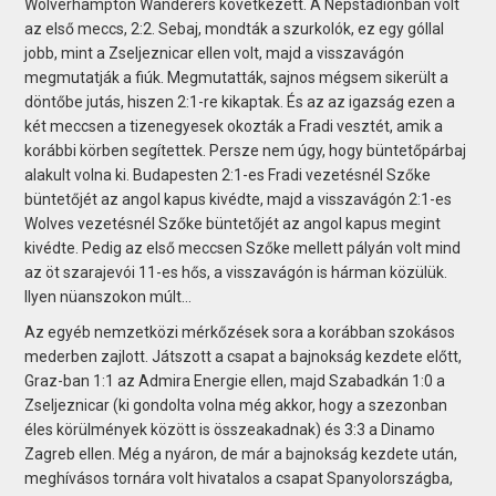
Wolverhampton Wanderers következett. A Népstadionban volt
az első meccs, 2:2. Sebaj, mondták a szurkolók, ez egy góllal
jobb, mint a Zseljeznicar ellen volt, majd a visszavágón
megmutatják a fiúk. Megmutatták, sajnos mégsem sikerült a
döntőbe jutás, hiszen 2:1-re kikaptak. És az az igazság ezen a
két meccsen a tizenegyesek okozták a Fradi vesztét, amik a
korábbi körben segítettek. Persze nem úgy, hogy büntetőpárbaj
alakult volna ki. Budapesten 2:1-es Fradi vezetésnél Szőke
büntetőjét az angol kapus kivédte, majd a visszavágón 2:1-es
Wolves vezetésnél Szőke büntetőjét az angol kapus megint
kivédte. Pedig az első meccsen Szőke mellett pályán volt mind
az öt szarajevói 11-es hős, a visszavágón is hárman közülük.
Ilyen nüanszokon múlt…
Az egyéb nemzetközi mérkőzések sora a korábban szokásos
mederben zajlott. Játszott a csapat a bajnokság kezdete előtt,
Graz-ban 1:1 az Admira Energie ellen, majd Szabadkán 1:0 a
Zseljeznicar (ki gondolta volna még akkor, hogy a szezonban
éles körülmények között is összeakadnak) és 3:3 a Dinamo
Zagreb ellen. Még a nyáron, de már a bajnokság kezdete után,
meghívásos tornára volt hivatalos a csapat Spanyolországba,