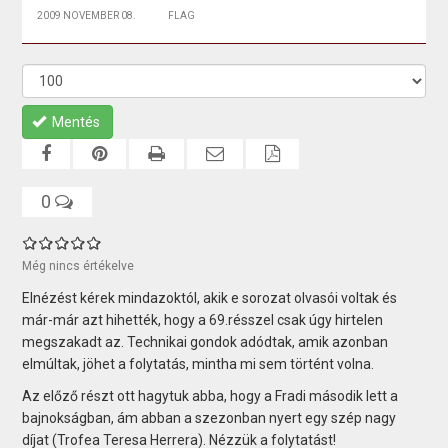
2009 NOVEMBER 08.
FLAG
Mentés
0
Még nincs értékelve
Elnézést kérek mindazoktól, akik e sorozat olvasói voltak és
már-már azt hihették, hogy a 69.résszel csak úgy hirtelen
megszakadt az. Technikai gondok adódtak, amik azonban
elmúltak, jöhet a folytatás, mintha mi sem történt volna.
Az előző részt ott hagytuk abba, hogy a Fradi második lett a
bajnokságban, ám abban a szezonban nyert egy szép nagy
díjat (Trofea Teresa Herrera). Nézzük a folytatást!