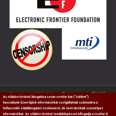
Kapcsolat
Médiaajánlat
Impresszum
GDPR
Az oldalon történő látogatása során cookie-kat (“sütiket”)
használunk.
Ezen fájlok információkat szolgáltatnak számunkra a
felhasználó oldallátogatási szokásairól, de nem tárolnak személyes
RSS
információkat. Az oldalon történő továbblépéssel elfogadja a cookie-k