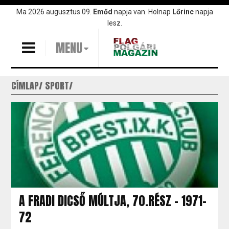
Ugrás
Ma 2026 augusztus 09.
Emőd
napja van. Holnap
Lőrinc
napja
a
lesz.
tartalomra
MENU
CÍMLAP
SPORT
A FRADI DICSŐ MÚLTJA, 70.RÉSZ – 1971-
72