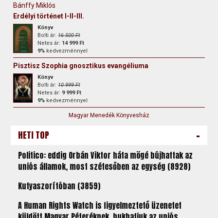
Bánffy Miklós
Erdélyi történet I-II-III.
Könyv
Bolti ár:
16 500 Ft
Netes ár:
14 999 Ft
9%
kedvezménnyel
Pisztisz Szophia gnosztikus evangéliuma
Könyv
Bolti ár:
10 999 Ft
Netes ár:
9 999 Ft
9%
kedvezménnyel
Magyar Menedék Könyvesház
-
HETI TOP
Politico: eddig Orbán Viktor háta mögé bújhattak az
uniós államok, most szétesőben az egység (8928)
Kutyaszorítóban (3859)
A Human Rights Watch is figyelmeztető üzenetet
küldött Magyar Péteréknek, bukhatjuk az uniós