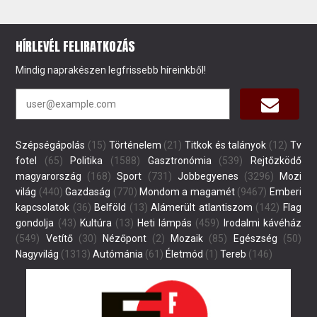
HÍRLEVÉL FELIRATKOZÁS
Mindig naprakészen legfrissebb híreinkből!
Szépségápolás
(15)
Történelem
(21)
Titkok és talányok
(12)
Tv
fotel
(65)
Politika
(1588)
Gasztronómia
(539)
Rejtőzködő
magyarország
(168)
Sport
(731)
Jobbegyenes
(3296)
Mozi
világ
(440)
Gazdaság
(770)
Mondom a magamét
(9467)
Emberi
kapcsolatok
(36)
Belföld
(13)
Alámerült atlantiszom
(142)
Flag
gondolja
(43)
Kultúra
(13)
Heti lámpás
(459)
Irodalmi kávéház
(549)
Vetítő
(30)
Nézőpont
(2)
Mozaik
(85)
Egészség
(50)
Nagyvilág
(1313)
Autómánia
(61)
Életmód
(1)
Tereb
(146)