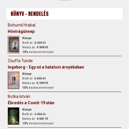
KÖNYV - RENDELÉS
Bohumil Hrabal
Hóvirágünnep
Könyv
Bolti ár:
5 499 Ft
Netes ár:
4 949 Ft
10%
kedvezménnyel
Zsuffa Tünde
Ingeborg - Egy nő a hatalom árnyékában
Könyv
Bolti ár:
5 999 Ft
Netes ár:
5 399 Ft
10%
kedvezménnyel
Botka István
Ébredés a Covid-19 után
Könyv
Bolti ár:
4 490 Ft
Netes ár:
4 041 Ft
10%
kedvezménnyel