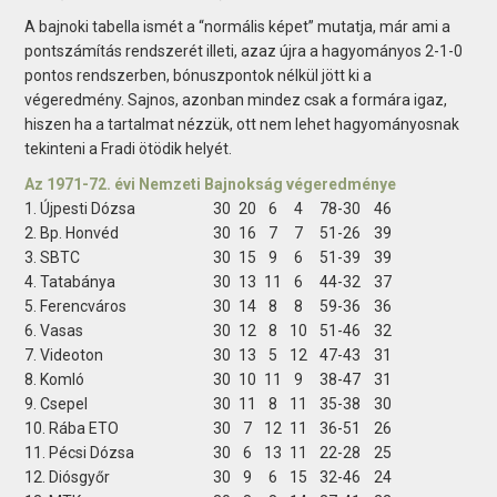
A bajnoki tabella ismét a “normális képet” mutatja, már ami a
pontszámítás rendszerét illeti, azaz újra a hagyományos 2-1-0
pontos rendszerben, bónuszpontok nélkül jött ki a
végeredmény. Sajnos, azonban mindez csak a formára igaz,
hiszen ha a tartalmat nézzük, ott nem lehet hagyományosnak
tekinteni a Fradi ötödik helyét.
Az 1971-72. évi Nemzeti Bajnokság végeredménye
1. Újpesti Dózsa
30
20
6
4
78-30
46
2. Bp. Honvéd
30
16
7
7
51-26
39
3. SBTC
30
15
9
6
51-39
39
4. Tatabánya
30
13
11
6
44-32
37
5. Ferencváros
30
14
8
8
59-36
36
6. Vasas
30
12
8
10
51-46
32
7. Videoton
30
13
5
12
47-43
31
8. Komló
30
10
11
9
38-47
31
9. Csepel
30
11
8
11
35-38
30
10. Rába ETO
30
7
12
11
36-51
26
11. Pécsi Dózsa
30
6
13
11
22-28
25
12. Diósgyőr
30
9
6
15
32-46
24