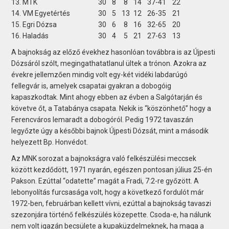
13. MTK
30
8
8
14
37-41
22
14. VM Egyetértés
30
5
13
12
26-35
21
15. Egri Dózsa
30
6
8
16
32-65
20
16. Haladás
30
4
5
21
27-63
13
A bajnokság az előző évekhez hasonlóan továbbra is az Újpesti
Dózsáról szólt, megingathatatlanul ültek a trónon. Azokra az
évekre jellemzően mindig volt egy-két vidéki labdarúgó
fellegvár is, amelyek csapatai gyakran a dobogóig
kapaszkodtak. Mint ahogy ebben az évben a Salgótarján és
követve őt, a Tatabánya csapata. Nekik is “köszönhető” hogy a
Ferencváros lemaradt a dobogóról. Pedig 1972 tavaszán
legyőzte úgy a későbbi bajnok Újpesti Dózsát, mint a második
helyezett Bp. Honvédot.
Az MNK sorozat a bajnokságra való felkészülési meccsek
között kezdődött, 1971 nyarán, egészen pontosan július 25-én
Pakson. Ezúttal “odatette” magát a Fradi, 7:2-re győzött. A
lebonyolítás furcsasága volt, hogy a következő fordulót már
1972-ben, februárban kellett vívni, ezúttal a bajnokság tavaszi
szezonjára történő felkészülés közepette. Csoda-e, ha nálunk
nem volt igazán becsülete a kupaküzdelmeknek, ha maga a