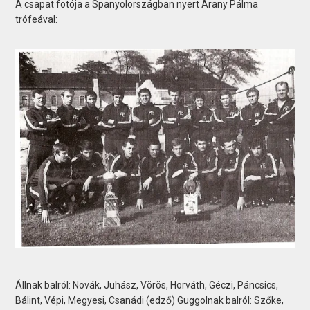
A csapat fotója a Spanyolországban nyert Arany Pálma
trófeával:
Állnak balról: Novák, Juhász, Vörös, Horváth, Géczi, Páncsics,
Bálint, Vépi, Megyesi, Csanádi (edző) Guggolnak balról: Szőke,