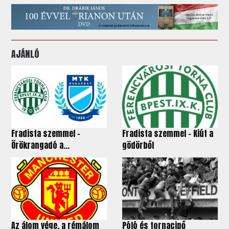
AJÁNLÓ
Fradista szemmel -
Fradista szemmel – Kiút a
Örökrangadó a...
gödörből
Az álom vége, a rémálom
Póló és tornacipő