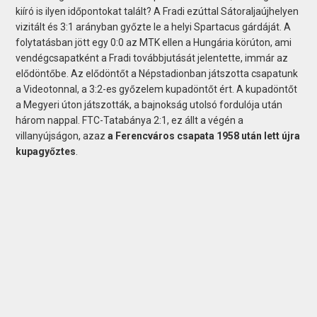
kiíró is ilyen időpontokat talált? A Fradi ezúttal Sátoraljaújhelyen
vizitált és 3:1 arányban győzte le a helyi Spartacus gárdáját. A
folytatásban jött egy 0:0 az MTK ellen a Hungária körúton, ami
vendégcsapatként a Fradi továbbjutását jelentette, immár az
elődöntőbe. Az elődöntőt a Népstadionban játszotta csapatunk
a Videotonnal, a 3:2-es győzelem kupadöntőt ért. A kupadöntőt
a Megyeri úton játszották, a bajnokság utolsó fordulója után
három nappal. FTC-Tatabánya 2:1, ez állt a végén a
villanyújságon, azaz
a Ferencváros csapata 1958 után lett újra
kupagyőztes
.