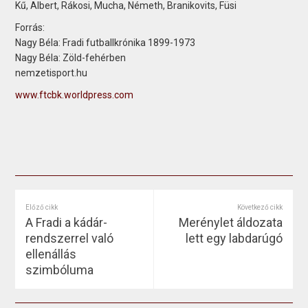
Kű, Albert, Rákosi, Mucha, Németh, Branikovits, Füsi
Forrás:
Nagy Béla: Fradi futballkrónika 1899-1973
Nagy Béla: Zöld-fehérben
nemzetisport.hu
www.ftcbk.worldpress.com
Előző cikk
Következő cikk
A Fradi a kádár-
Merénylet áldozata
rendszerrel való
lett egy labdarúgó
ellenállás
szimbóluma