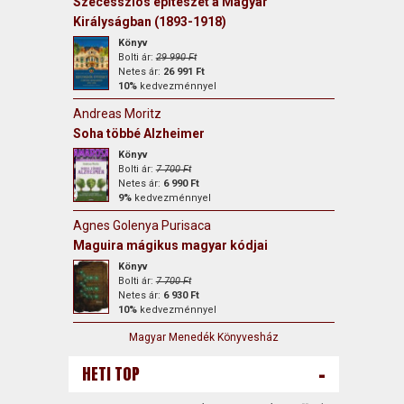
Szecessziós építészet a Magyar
Királyságban (1893-1918)
Könyv
Bolti ár:
29 990 Ft
Netes ár:
26 991 Ft
10%
kedvezménnyel
Andreas Moritz
Soha többé Alzheimer
Könyv
Bolti ár:
7 700 Ft
Netes ár:
6 990 Ft
9%
kedvezménnyel
Agnes Golenya Purisaca
Maguira mágikus magyar kódjai
Könyv
Bolti ár:
7 700 Ft
Netes ár:
6 930 Ft
10%
kedvezménnyel
Magyar Menedék Könyvesház
-
HETI TOP