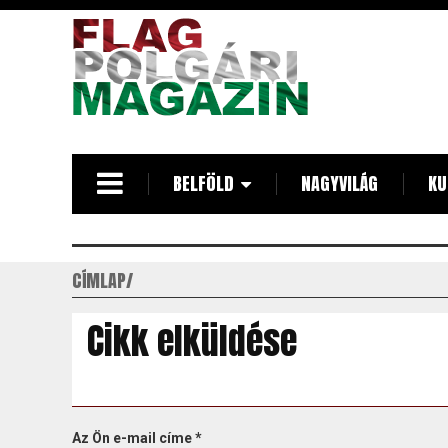
Ugrás
a
tartalomra
BELFÖLD
NAGYVILÁG
KU
CÍMLAP
Cikk elküldése
Az Ön e-mail címe
*