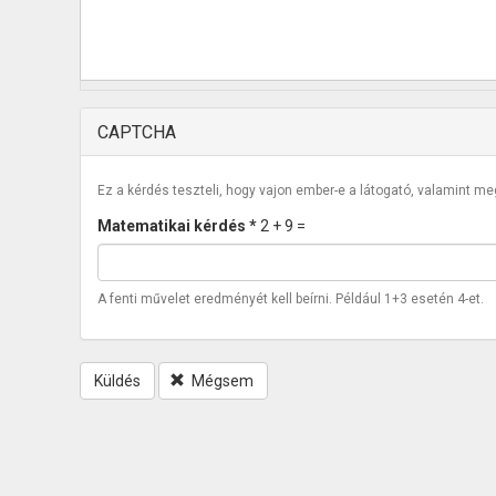
CAPTCHA
Ez a kérdés teszteli, hogy vajon ember-e a látogató, valamint m
Matematikai kérdés
*
2 + 9 =
A fenti művelet eredményét kell beírni. Például 1+3 esetén 4-et.
Küldés
Mégsem