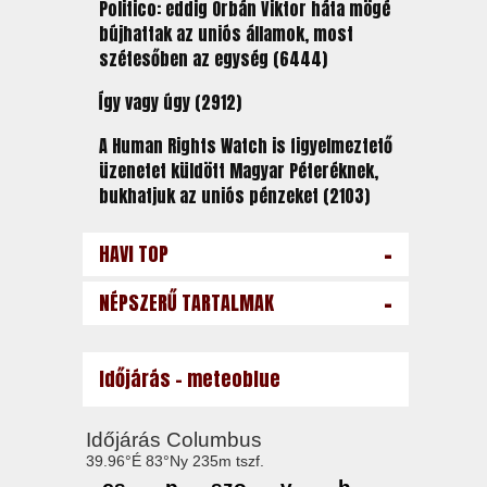
Politico: eddig Orbán Viktor háta mögé
bújhattak az uniós államok, most
szétesőben az egység (6444)
Így vagy úgy (2912)
A Human Rights Watch is figyelmeztető
üzenetet küldött Magyar Péteréknek,
bukhatjuk az uniós pénzeket (2103)
-
HAVI TOP
-
NÉPSZERŰ TARTALMAK
Időjárás - meteoblue