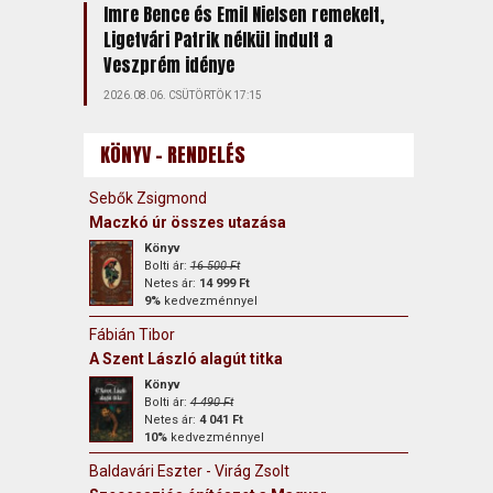
Imre Bence és Emil Nielsen remekelt,
Ligetvári Patrik nélkül indult a
Veszprém idénye
2026.08.06. CSÜTÖRTÖK 17:15
KÖNYV - RENDELÉS
Sebők Zsigmond
Maczkó úr összes utazása
Könyv
Bolti ár:
16 500 Ft
Netes ár:
14 999 Ft
9%
kedvezménnyel
Fábián Tibor
A Szent László alagút titka
Könyv
Bolti ár:
4 490 Ft
Netes ár:
4 041 Ft
10%
kedvezménnyel
Baldavári Eszter - Virág Zsolt