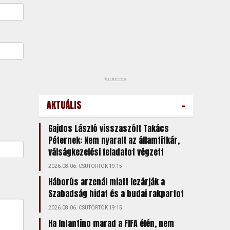
hirdetés
-
AKTUÁLIS
Gajdos László visszaszólt Takács
Péternek: Nem nyaralt az államtitkár,
válságkezelési feladatot végzett
2026.08.06. CSÜTÖRTÖK 19:15
Háborús arzenál miatt lezárják a
Szabadság hidat és a budai rakpartot
2026.08.06. CSÜTÖRTÖK 19:15
Ha Infantino marad a FIFA élén, nem