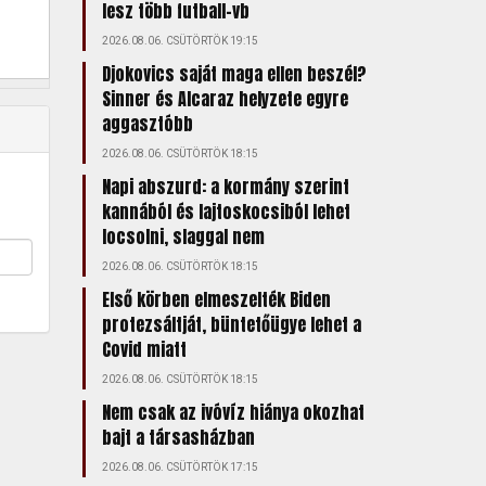
lesz több futball-vb
2026.08.06. CSÜTÖRTÖK 19:15
Djokovics saját maga ellen beszél?
Sinner és Alcaraz helyzete egyre
aggasztóbb
2026.08.06. CSÜTÖRTÖK 18:15
Napi abszurd: a kormány szerint
kannából és lajtoskocsiból lehet
locsolni, slaggal nem
2026.08.06. CSÜTÖRTÖK 18:15
Első körben elmeszelték Biden
protezsáltját, büntetőügye lehet a
Covid miatt
2026.08.06. CSÜTÖRTÖK 18:15
Nem csak az ivóvíz hiánya okozhat
bajt a társasházban
2026.08.06. CSÜTÖRTÖK 17:15