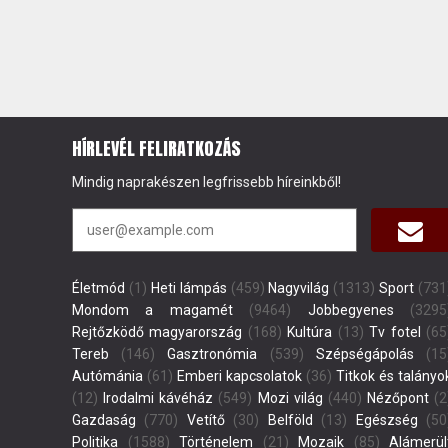
HÍRLEVÉL FELIRATKOZÁS
Mindig naprakészen legfrissebb híreinkből!
Életmód
(1)
Heti lámpás
(459)
Nagyvilág
(1313)
Sport
(731
Mondom a magamét
(9464)
Jobbegyenes
(3295
Rejtőzködő magyarország
(168)
Kultúra
(13)
Tv fotel
(65
Tereb
(146)
Gasztronómia
(539)
Szépségápolás
(15
Autómánia
(61)
Emberi kapcsolatok
(36)
Titkok és talányo
(12)
Irodalmi kávéház
(549)
Mozi világ
(440)
Nézőpont
(2
Gazdaság
(770)
Vetítő
(30)
Belföld
(13)
Egészség
(50
Politika
(1588)
Történelem
(21)
Mozaik
(85)
Alámerül