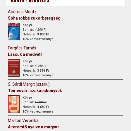
KÖNYV - RENDELÉS
Andreas Moritz
Soha többé cukorbetegség
Könyv
Bolti ár:
4 200 Ft
Netes ár:
3 800 Ft
10%
kedvezménnyel
Forgács Tamás
Lássuk a medvét!
Könyv
Bolti ár:
3 990 Ft
Netes ár:
3 591 Ft
10%
kedvezménnyel
S. Sárdi Margit (szerk.)
Temesvári szakácskönyvek
Könyv
Bolti ár:
5 200 Ft
Netes ár:
4 680 Ft
10%
kedvezménnyel
Marton Veronika
A teremtő nyelve a magyar