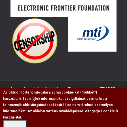
Kapcsolat
Médiaajánlat
Impresszum
GDPR
Az oldalon történő látogatása során cookie-kat (“sütiket”)
használunk.
Ezen fájlok információkat szolgáltatnak számunkra a
felhasználó oldallátogatási szokásairól, de nem tárolnak személyes
RSS
információkat. Az oldalon történő továbblépéssel elfogadja a cookie-k
Copyright © 2009-2026, Flag Polgári Magazin saját
használatát.
cikkeinek átvétele, másolása csak a forrás
Elfogadom