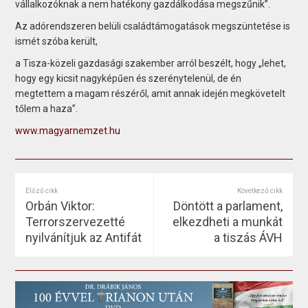
vállalkozóknak a nem hatékony gazdálkodása megszűnik”.
Az adórendszeren belüli családtámogatások megszüntetése is
ismét szóba került,
a Tisza-közeli gazdasági szakember arról beszélt, hogy „lehet,
hogy egy kicsit nagyképűen és szerénytelenül, de én
megtettem a magam részéről, amit annak idején megkövetelt
tőlem a haza”.
www.magyarnemzet.hu
Előző cikk
Következő cikk
Orbán Viktor:
Döntött a parlament,
Terrorszervezetté
elkezdheti a munkát
nyilvánítjuk az Antifát
a tiszás ÁVH