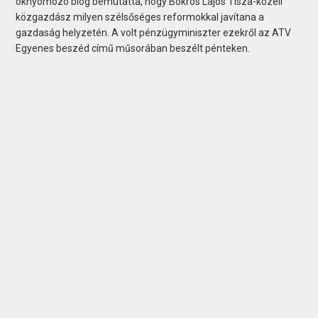
oknyomozó blog bemutatta, hogy Bokros Lajos Tisza-közeli
közgazdász milyen szélsőséges reformokkal javítana a
gazdaság helyzetén. A volt pénzügyminiszter ezekről az ATV
Egyenes beszéd című műsorában beszélt pénteken.