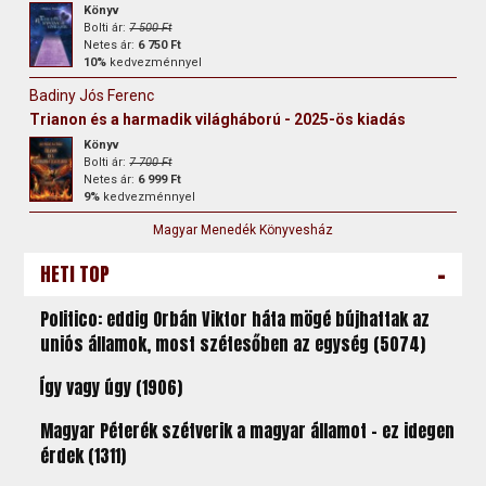
Könyv
Bolti ár:
7 500 Ft
Netes ár:
6 750 Ft
10%
kedvezménnyel
Badiny Jós Ferenc
Trianon és a harmadik világháború - 2025-ös kiadás
Könyv
Bolti ár:
7 700 Ft
Netes ár:
6 999 Ft
9%
kedvezménnyel
Magyar Menedék Könyvesház
-
HETI TOP
Politico: eddig Orbán Viktor háta mögé bújhattak az
uniós államok, most szétesőben az egység (5074)
Így vagy úgy (1906)
Magyar Péterék szétverik a magyar államot – ez idegen
érdek (1311)