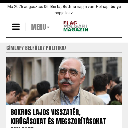
Ugrás
Ma 2026 augusztus 06.
Berta, Bettina
napja van. Holnap
Ibolya
a
napja lesz.
tartalomra
MENU
CÍMLAP
BELFÖLD
POLITIKA
BOKROS LAJOS VISSZATÉR,
KIRÚGÁSOKAT ÉS MEGSZORÍTÁSOKAT