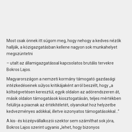
Most csak önnek itt súgom meg, hogy nehogy a kedves nézők
hallják, a közigazgatásban kellene nagyon sok munkahelyet
megszüntetni
– utalt az államigazgatással kapcsolatos brutális tervekre
Bokros Lajos.
Magyarországon a nemzeti kormány támogató gazdasági
intézkedéseinek súlyos kritikájaként arról beszélt, hogy „a
költségvetésen keresztül, egyik oldalon az adórendszeren át,
másik oldalon támogatások kiosztogatásán, teljes mértékben
felülírja a piacnak az értékítéletét, olyanokat hoz helyzetbe
kedvezményes adókkal, illetve iszonyatos támogatásokkal…”
A kis- és középvállalkozói szektor sem számíthat sok jóra,
Bokros Lajos szerint ugyanis „lehet, hogy bizonyos