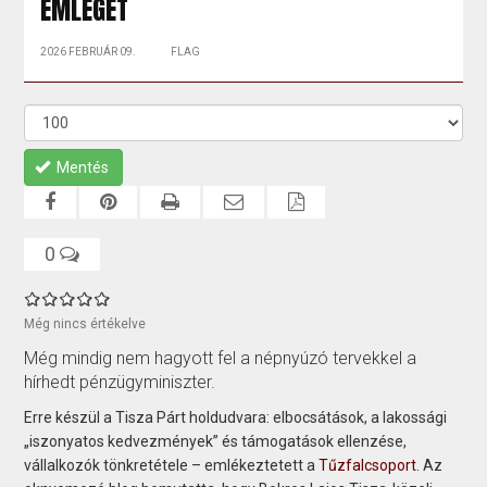
EMLEGET
2026 FEBRUÁR 09.
FLAG
Mentés
0
Még nincs értékelve
Még mindig nem hagyott fel a népnyúzó tervekkel a
hírhedt pénzügyminiszter.
Erre készül a Tisza Párt holdudvara: elbocsátások, a lakossági
„iszonyatos kedvezmények” és támogatások ellenzése,
vállalkozók tönkretétele – emlékeztetett a
Tűzfalcsoport
. Az