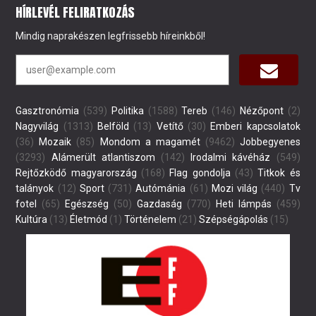
HÍRLEVÉL FELIRATKOZÁS
Mindig naprakészen legfrissebb híreinkből!
Gasztronómia
(539)
Politika
(1588)
Tereb
(146)
Nézőpont
(2)
Nagyvilág
(1313)
Belföld
(13)
Vetítő
(30)
Emberi kapcsolatok
(36)
Mozaik
(85)
Mondom a magamét
(9462)
Jobbegyenes
(3293)
Alámerült atlantiszom
(142)
Irodalmi kávéház
(549)
Rejtőzködő magyarország
(168)
Flag gondolja
(43)
Titkok és
talányok
(12)
Sport
(731)
Autómánia
(61)
Mozi világ
(440)
Tv
fotel
(65)
Egészség
(50)
Gazdaság
(770)
Heti lámpás
(459)
Kultúra
(13)
Életmód
(1)
Történelem
(21)
Szépségápolás
(15)