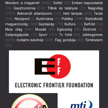
Mondom a magamét
(9462)
Vetítő
(30)
Emberi kapcsolatok
(36)
Gasztronómia
(539)
Titkok és talányok
(12)
Nagyvilág
(1313)
Alámerült atlantiszom
(142)
Heti lámpás
(459)
Tereb
(146)
Nézőpont
(2)
Autómánia
(61)
Politika
(1588)
Rejtőzködő
magyarország
(168)
Gazdaság
(770)
Kultúra
(13)
Belföld
(13)
Mozi világ
(440)
Mozaik
(85)
Egészség
(50)
Életmód
(1)
Szépségápolás
(15)
Sport
(731)
Tv fotel
(65)
Jobbegyenes
(3293)
Irodalmi kávéház
(549)
Flag gondolja
(43)
Történelem
(21)