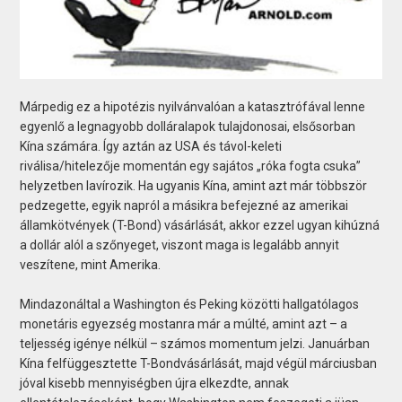
Márpedig ez a hipotézis nyilvánvalóan a katasztrófával lenne
egyenlő a legnagyobb dolláralapok tulajdonosai, elsősorban
Kína számára. Így aztán az USA és távol-keleti
riválisa/hitelezője momentán egy sajátos „róka fogta csuka”
helyzetben lavírozik. Ha ugyanis Kína, amint azt már többször
pedzegette, egyik napról a másikra befejezné az amerikai
államkötvények (T-Bond) vásárlását, akkor ezzel ugyan kihúzná
a dollár alól a szőnyeget, viszont maga is legalább annyit
veszítene, mint Amerika.
Mindazonáltal a Washington és Peking közötti hallgatólagos
monetáris egyezség mostanra már a múlté, amint azt – a
teljesség igénye nélkül – számos momentum jelzi. Januárban
Kína felfüggesztette T-Bondvásárlását, majd végül márciusban
jóval kisebb mennyiségben újra elkezdte, annak