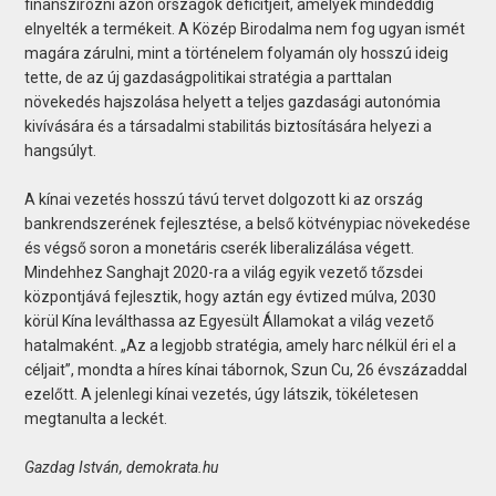
finanszírozni azon országok deficitjeit, amelyek mindeddig
elnyelték a termékeit. A Közép Birodalma nem fog ugyan ismét
magára zárulni, mint a történelem folyamán oly hosszú ideig
tette, de az új gazdaságpolitikai stratégia a parttalan
növekedés hajszolása helyett a teljes gazdasági autonómia
kivívására és a társadalmi stabilitás biztosítására helyezi a
hangsúlyt.
A kínai vezetés hosszú távú tervet dolgozott ki az ország
bankrendszerének fejlesztése, a belső kötvénypiac növekedése
és végső soron a monetáris cserék liberalizálása végett.
Mindehhez Sanghajt 2020-ra a világ egyik vezető tőzsdei
központjává fejlesztik, hogy aztán egy évtized múlva, 2030
körül Kína leválthassa az Egyesült Államokat a világ vezető
hatalmaként. „Az a legjobb stratégia, amely harc nélkül éri el a
céljait”, mondta a híres kínai tábornok, Szun Cu, 26 évszázaddal
ezelőtt. A jelenlegi kínai vezetés, úgy látszik, tökéletesen
megtanulta a leckét.
Gazdag István, demokrata.hu