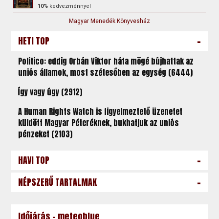
10%
kedvezménnyel
Magyar Menedék Könyvesház
-
HETI TOP
Politico: eddig Orbán Viktor háta mögé bújhattak az
uniós államok, most szétesőben az egység (6444)
Így vagy úgy (2912)
A Human Rights Watch is figyelmeztető üzenetet
küldött Magyar Péteréknek, bukhatjuk az uniós
pénzeket (2103)
-
HAVI TOP
-
NÉPSZERŰ TARTALMAK
Időjárás - meteoblue