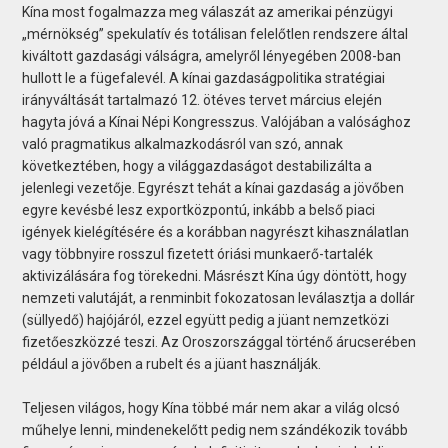
Kína most fogalmazza meg válaszát az amerikai pénzügyi
„mérnökség” spekulatív és totálisan felelőtlen rendszere által
kiváltott gazdasági válságra, amelyről lényegében 2008-ban
hullott le a fügefalevél. A kínai gazdaságpolitika stratégiai
irányváltását tartalmazó 12. ötéves tervet március elején
hagyta jóvá a Kínai Népi Kongresszus. Valójában a valósághoz
való pragmatikus alkalmazkodásról van szó, annak
következtében, hogy a világgazdaságot destabilizálta a
jelenlegi vezetője. Egyrészt tehát a kínai gazdaság a jövőben
egyre kevésbé lesz exportközpontú, inkább a belső piaci
igények kielégítésére és a korábban nagyrészt kihasználatlan
vagy többnyire rosszul fizetett óriási munkaerő-tartalék
aktivizálására fog törekedni. Másrészt Kína úgy döntött, hogy
nemzeti valutáját, a renminbit fokozatosan leválasztja a dollár
(süllyedő) hajójáról, ezzel együtt pedig a jüant nemzetközi
fizetőeszközzé teszi. Az Oroszországgal történő árucserében
például a jövőben a rubelt és a jüant használják.
Teljesen világos, hogy Kína többé már nem akar a világ olcsó
műhelye lenni, mindenekelőtt pedig nem szándékozik tovább