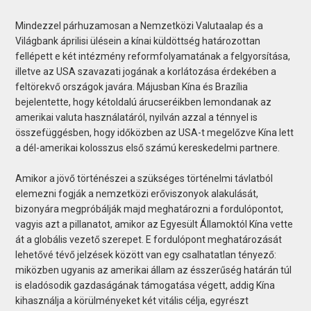
Mindezzel párhuzamosan a Nemzetközi Valutaalap és a
Világbank áprilisi ülésein a kínai küldöttség határozottan
fellépett e két intézmény reformfolyamatának a felgyorsítása,
illetve az USA szavazati jogának a korlátozása érdekében a
feltörekvő országok javára. Májusban Kína és Brazília
bejelentette, hogy kétoldalú árucseréikben lemondanak az
amerikai valuta használatáról, nyilván azzal a ténnyel is
összefüggésben, hogy időközben az USA-t megelőzve Kína lett
a dél-amerikai kolosszus első számú kereskedelmi partnere.
Amikor a jövő történészei a szükséges történelmi távlatból
elemezni fogják a nemzetközi erőviszonyok alakulását,
bizonyára megpróbálják majd meghatározni a fordulópontot,
vagyis azt a pillanatot, amikor az Egyesült Államoktól Kína vette
át a globális vezető szerepet. E fordulópont meghatározását
lehetővé tévő jelzések között van egy csalhatatlan tényező:
miközben ugyanis az amerikai állam az ésszerűség határán túl
is eladósodik gazdaságának támogatása végett, addig Kína
kihasználja a körülményeket két vitális célja, egyrészt