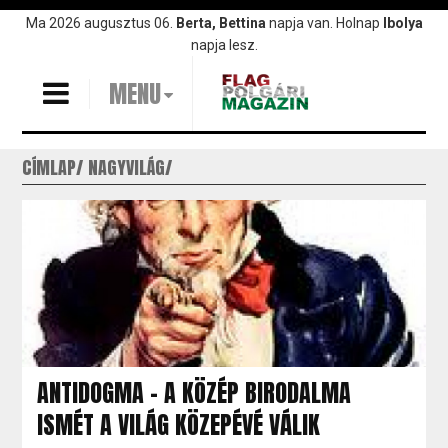
Ugrás
Ma 2026 augusztus 06.
Berta, Bettina
napja van. Holnap
Ibolya
a
napja lesz.
tartalomra
MENU
CÍMLAP
NAGYVILÁG
ANTIDOGMA - A KÖZÉP BIRODALMA
ISMÉT A VILÁG KÖZEPÉVÉ VÁLIK