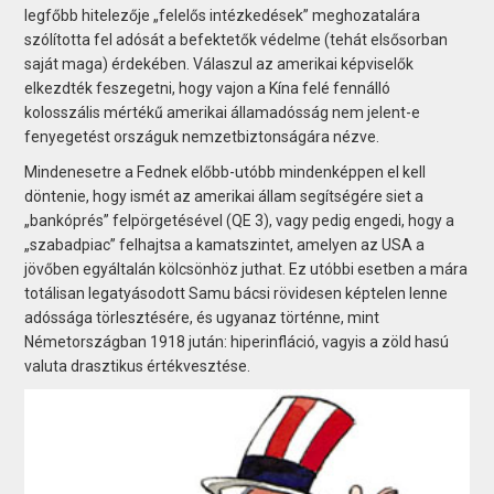
legfőbb hitelezője „felelős intézkedések” meghozatalára
szólította fel adósát a befektetők védelme (tehát elsősorban
saját maga) érdekében. Válaszul az amerikai képviselők
elkezdték feszegetni, hogy vajon a Kína felé fennálló
kolosszális mértékű amerikai államadósság nem jelent-e
fenyegetést országuk nemzetbiztonságára nézve.
Mindenesetre a Fednek előbb-utóbb mindenképpen el kell
döntenie, hogy ismét az amerikai állam segítségére siet a
„bankóprés” felpörgetésével (QE 3), vagy pedig engedi, hogy a
„szabadpiac” felhajtsa a kamatszintet, amelyen az USA a
jövőben egyáltalán kölcsönhöz juthat. Ez utóbbi esetben a mára
totálisan legatyásodott Samu bácsi rövidesen képtelen lenne
adóssága törlesztésére, és ugyanaz történne, mint
Németországban 1918 jután: hiperinfláció, vagyis a zöld hasú
valuta drasztikus értékvesztése.