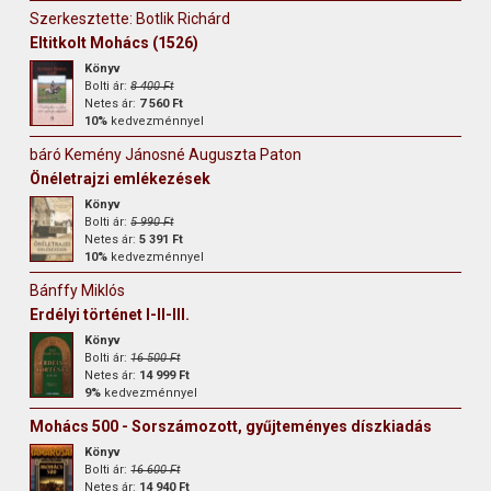
Szerkesztette: Botlik Richárd
Eltitkolt Mohács (1526)
Könyv
Bolti ár:
8 400 Ft
Netes ár:
7 560 Ft
10%
kedvezménnyel
báró Kemény Jánosné Auguszta Paton
Önéletrajzi emlékezések
Könyv
Bolti ár:
5 990 Ft
Netes ár:
5 391 Ft
10%
kedvezménnyel
Bánffy Miklós
Erdélyi történet I-II-III.
Könyv
Bolti ár:
16 500 Ft
Netes ár:
14 999 Ft
9%
kedvezménnyel
Mohács 500 - Sorszámozott, gyűjteményes díszkiadás
Könyv
Bolti ár:
16 600 Ft
Netes ár:
14 940 Ft