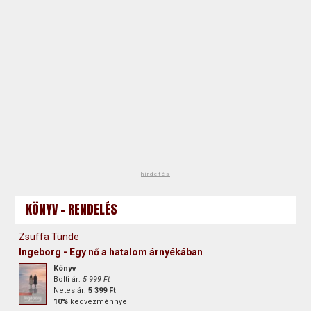
hirdetés
KÖNYV - RENDELÉS
Zsuffa Tünde
Ingeborg - Egy nő a hatalom árnyékában
Könyv
Bolti ár:
5 999 Ft
Netes ár:
5 399 Ft
10%
kedvezménnyel