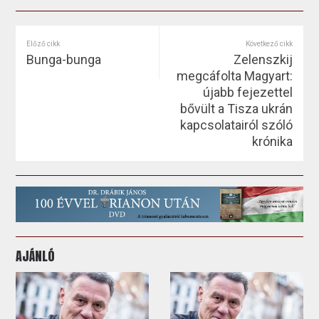
Előző cikk
Következő cikk
Bunga-bunga
Zelenszkij
megcáfolta Magyart:
újabb fejezettel
bővült a Tisza ukrán
kapcsolatairól szóló
krónika
AJÁNLÓ