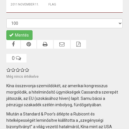
2011 NOVEMBER 11.
FLAG
Mentés
0
Még nincs értékelve
Kína összevonja szemöldökét, az amerikai kongresszus
morgolódik, a hitelminősítő ügynökségek Cassandra szerepét
játsszák, az EU (szokásához híven) lapít. Samu bácsi a
pénzügyi szakadék szélén imbolyog, fürdőgatyában.
Miután a Standard & Poor’s átlépte a Rubicont és
hitelképességét leminősítve kiállította a „szegénységi
bizonyítványt” a világ vezető hatalmáról, Kína mint az USA