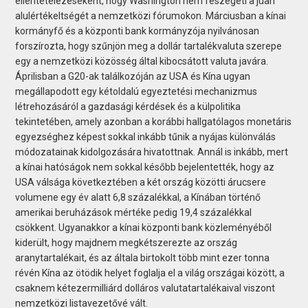
ellentételezéseként, hogy Washington nem feszegeti a jüan
alulértékeltségét a nemzetközi fórumokon. Márciusban a kínai
kormányfő és a központi bank kormányzója nyilvánosan
forszírozta, hogy szűnjön meg a dollár tartalékvaluta szerepe
egy a nemzetközi közösség által kibocsátott valuta javára.
Áprilisban a G20-ak találkozóján az USA és Kína ugyan
megállapodott egy kétoldalú egyeztetési mechanizmus
létrehozásáról a gazdasági kérdések és a külpolitika
tekintetében, amely azonban a korábbi hallgatólagos monetáris
egyezséghez képest sokkal inkább tűnik a nyájas különválás
módozatainak kidolgozására hivatottnak. Annál is inkább, mert
a kínai hatóságok nem sokkal később bejelentették, hogy az
USA válsága következtében a két ország közötti árucsere
volumene egy év alatt 6,8 százalékkal, a Kínában történő
amerikai beruházások mértéke pedig 19,4 százalékkal
csökkent. Ugyanakkor a kínai központi bank közleményéből
kiderült, hogy majdnem megkétszerezte az ország
aranytartalékait, és az általa birtokolt több mint ezer tonna
révén Kína az ötödik helyet foglalja el a világ országai között, a
csaknem kétezermilliárd dolláros valutatartalékaival viszont
nemzetközi listavezetővé vált.