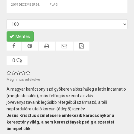
2019 DECEMBER 24.
FLAG
Mentés
0
Még nincs értékelve
A magyar karácsony szó gyökere valószínűleg a latin incarnatio
(megtestesülés), más felfogás szerint a szláv
jövevényszavaink legősibb rétegéből származó, a téli
napfordulóra utaló korcun (átlépő) igenév.
Jézus Krisztus születésére emlékezik karácsonykor a
keresztény világ, a nem keresztények pedig a szeretet
ünnepét ülik.