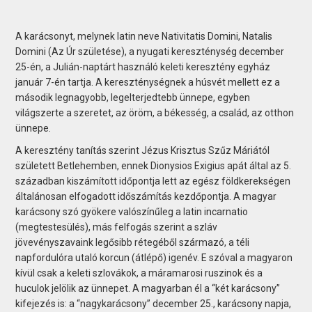
A karácsonyt, melynek latin neve Nativitatis Domini, Natalis
Domini (Az Úr születése), a nyugati kereszténység december
25-én, a Julián-naptárt használó keleti keresztény egyház
január 7-én tartja. A kereszténységnek a húsvét mellett ez a
második legnagyobb, legelterjedtebb ünnepe, egyben
világszerte a szeretet, az öröm, a békesség, a család, az otthon
ünnepe.
A keresztény tanítás szerint Jézus Krisztus Szűz Máriától
született Betlehemben, ennek Dionysios Exigius apát által az 5.
században kiszámított időpontja lett az egész földkerekségen
általánosan elfogadott időszámítás kezdőpontja. A magyar
karácsony szó gyökere valószínűleg a latin incarnatio
(megtestesülés), más felfogás szerint a szláv
jövevényszavaink legősibb rétegéből származó, a téli
napfordulóra utaló korcun (átlépő) igenév. E szóval a magyaron
kívül csak a keleti szlovákok, a máramarosi ruszinok és a
huculok jelölik az ünnepet. A magyarban él a “két karácsony”
kifejezés is: a “nagykarácsony” december 25., karácsony napja,