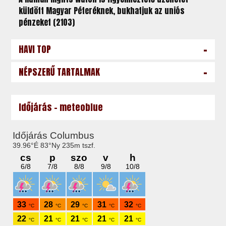
küldött Magyar Péteréknek, bukhatjuk az uniós
pénzeket (2103)
-
HAVI TOP
-
NÉPSZERŰ TARTALMAK
Időjárás - meteoblue