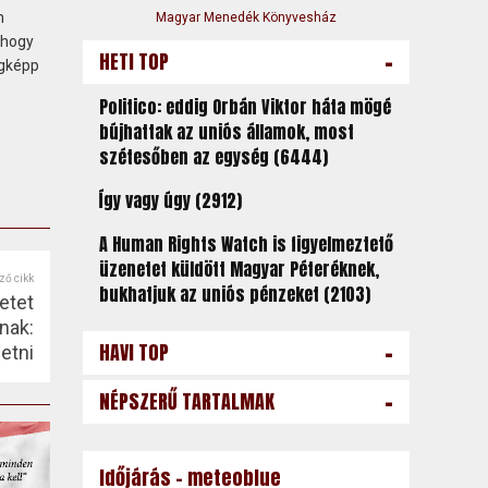
n
Magyar Menedék Könyvesház
 hogy
-
HETI TOP
égképp
Politico: eddig Orbán Viktor háta mögé
bújhattak az uniós államok, most
szétesőben az egység (6444)
Így vagy úgy (2912)
A Human Rights Watch is figyelmeztető
üzenetet küldött Magyar Péteréknek,
ző cikk
bukhatjuk az uniós pénzeket (2103)
etet
nak:
-
HAVI TOP
etni
-
NÉPSZERŰ TARTALMAK
Időjárás - meteoblue