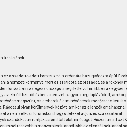
a-koalíciónak.
z a szedett-vedett konstrukció is ordenáré hazugságokra épül. Ezek
ltani a nemzeti kormányt, mert az szétlopta az országot, és a rokonok 
en forrást, ami az egész országot megillette volna. Ebben az egyben 
gy az elmúlt tizenöt évben a nemzeti vagyon megduplázódott, amikor p
lehetősége megszűnt, az emberek életminőségének megőrzése került a
 Ráadásul olyan körülmények között, amikor az ellenzék arra használj
ását a nemzetközi fórumokon, hogy ötleteket adjon, és szavazatával
ek szándékosan rontják az említett életminőséget. Hiszen amint azt K
n, minél rosszabb a magyaroknak, annál jobb az ellenzéknek, annál n