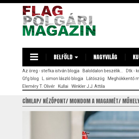
Ugrás
a
tartalomra
BELFÖLD
NAGYVILÁG
KU
Az öreg - stefka istván blogja
Baloldalon beszélik...
Dtk - 
Gfg blog
L. simon lászló blogja
Látószög
Meghökkentő 
Eleméry T. Olivér
Kullai
Winkler J.J. Attila
CÍMLAP
NÉZŐPONT
MONDOM A MAGAMÉT
MŰHEL