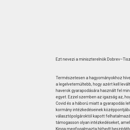
Ezt nevezi a miniszterelnök Dobrev–Tisz
Természetesen a hagyományokhoz híven e
a legelvetemültebb, hogy azért kell levá
haverok gyarapodására használt fel mind
egyet. Ezzel szemben az igazság az, ho
Covid és a háború miatt a gyarapodás 
kormány intézkedéseinek középpontjába.
választópolgároktól kapott felhatalmaz
támogasson olyan intézkedéseket, amely
Kinga megfogalmazta hírhedt beszédébe