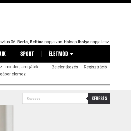
sztus 06.
Berta, Bettina
napja van. Holnap
Ibolya
napja lesz.
AIK
SPORT
ÉLETMÓD
 - minden, ami játék
Bejelentkezés
Regisztráció
 gábor elemez
KERESÉS