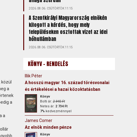
átlaga szerdán
2026.08.06. CSÜTÖRTÖK 11:15
A Szentkirályi Magyarország elnökén
kifogott a kérdés, hogy mely
településeken osztottak vizet az idei
hőhullámban
2026.08.06. CSÜTÖRTÖK 11:15
KÖNYV - RENDELÉS
Illik Péter
 közül
A hosszú magyar 16. század törésvonalai
meg a
és értékelései a hazai közoktatásban
értenek
Könyv
Bolti ár:
2 940 Ft
edig a
Netes ár:
2 734 Ft
7%
kedvezménnyel
a a
James Comer
Az elnök minden pénze
ollár
Könyv
agyobb