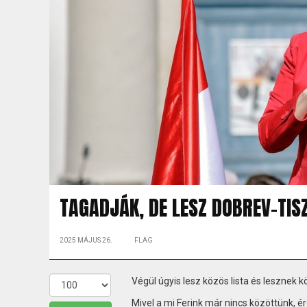
TAGADJÁK, DE LESZ DOBREV–TIS
2025 MÁJUS 26.
FLAG
Végül úgyis lesz közös lista és lesznek k
Mivel a mi Ferink már nincs közöttünk, é