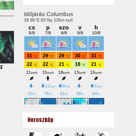
az
Horoszkóp