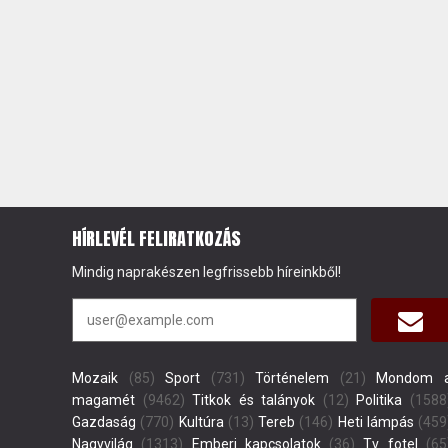
HÍRLEVÉL FELIRATKOZÁS
Mindig naprakészen legfrissebb híreinkből!
Mozaik
(85)
Sport
(731)
Történelem
(21)
Mondom 
magamét
(9462)
Titkok és talányok
(12)
Politika
(1588
Gazdaság
(770)
Kultúra
(13)
Tereb
(146)
Heti lámpás
(459
Nagyvilág
(1313)
Emberi kapcsolatok
(36)
Tv fotel
(65