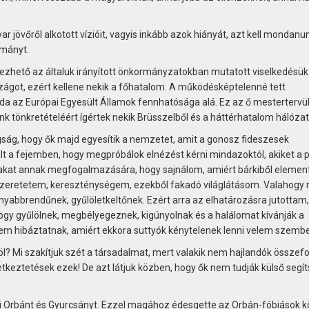
 jövőről alkotott vízióit, vagyis inkább azok hiányát, azt kell mondanu
ormányt.
elezhető az általuk irányított önkormányzatokban mutatott viselkedésük
szágot, ezért kellene nekik a főhatalom. A működésképtelenné tett
a az Európai Egyesült Államok fennhatósága alá. Ez az ő mestertervük
 tönkretételéért ígértek nekik Brüsszelből és a háttérhatalom hálózat
ág, hogy ők majd egyesítik a nemzetet, amit a gonosz fideszesek
t a fejemben, hogy megpróbálok elnézést kérni mindazoktól, akiket a 
vakat annak megfogalmazására, hogy sajnálom, amiért bárkiből element
aszeretetem, kereszténységem, ezekből fakadó világlátásom. Valahogy
abbrendűnek, gyűlöletkeltőnek. Ezért arra az elhatározásra jutottam
y gyűlölnek, megbélyegeznek, kigúnyolnak és a halálomat kívánják a
hibáztatnak, amiért ekkora suttyók kénytelenek lenni velem szembe
löl? Mi szakítjuk szét a társadalmat, mert valakik nem hajlandók összef
tkeztetések ezek! De azt látjuk közben, hogy ők nem tudják külső segí
i Orbánt és Gyurcsányt. Ezzel magához édesgette az Orbán-fóbiások k