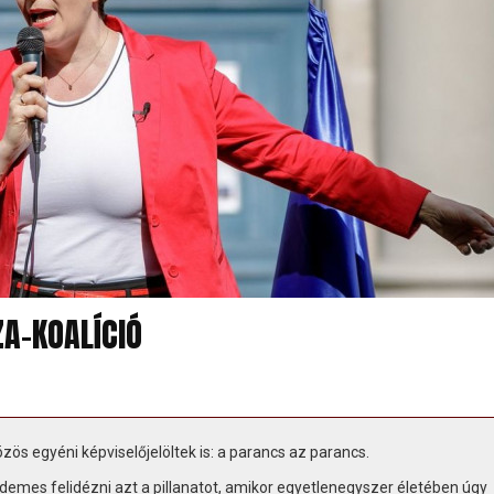
ZA-KOALÍCIÓ
özös egyéni képviselőjelöltek is: a parancs az parancs.
rdemes felidézni azt a pillanatot, amikor egyetlenegyszer életében úgy