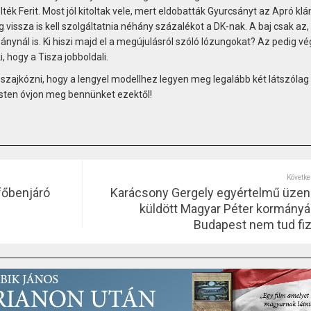
lték Ferit. Most jól kitoltak vele, mert eldobatták Gyurcsányt az Apró klá
 vissza is kell szolgáltatnia néhány százalékot a DK-nak. A baj csak az,
ynál is. Ki hiszi majd el a megújulásról szóló lózungokat? Az pedig v
, hogy a Tisza jobboldali.
 szajkózni, hogy a lengyel modellhez legyen meg legalább két látszólag
sten óvjon meg bennünket ezektől!
Követke
 főbenjáró
Karácsony Gergely egyértelmű üzen
küldött Magyar Péter kormányá
Budapest nem tud fiz