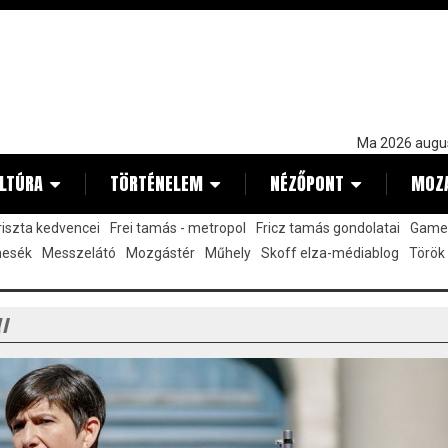
Ma 2026 augu
LTÚRA
TÖRTÉNELEM
NÉZŐPONT
MOZ
kriszta kedvencei
Frei tamás - metropol
Fricz tamás gondolatai
Gamez
mesék
Messzelátó
Mozgástér
Műhely
Skoff elza-médiablog
Török
Y