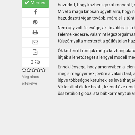
Mentés
hazudott, hogy közben igazat mondott, é
Mivel ő maga kínosan ügyelt arra, hogy n
hazudozott vígan tovább, mára el is tűnt 
Nem úgy volt felesége, aki továbbra is a
felemelkedésre, valamint legszorgalmasa
túlszárnyalta mesterét a gátlástalan h
Ők ketten itt rontják még a közhangulato
látják a lehetőséget a lengyel modell m
0
Ennek lényege, hogy amennyiben a jelen
mégis megnyernék jövőre a választást, ak
Még nincs
lépve többségbe kerülnek, és leválthat
értékelve
Viktor által életre hívott, tizenöt éve r
összetákolt globalista bábkormányt akar