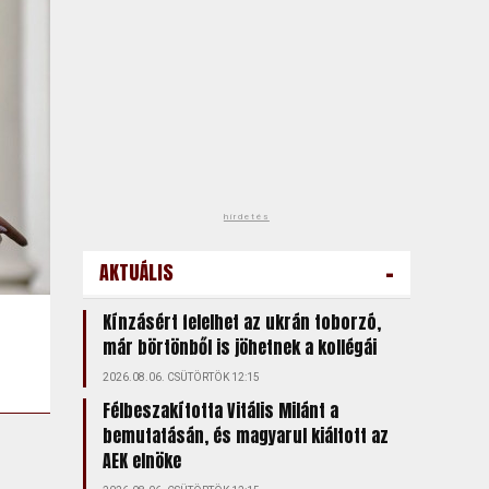
hirdetés
-
AKTUÁLIS
Kínzásért felelhet az ukrán toborzó,
már börtönből is jöhetnek a kollégái
2026.08.06. CSÜTÖRTÖK 12:15
Félbeszakította Vitális Milánt a
bemutatásán, és magyarul kiáltott az
AEK elnöke