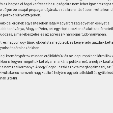
s az hagyta el fogai kerítését: hazugságokra nem lehet igaz országot é
e dőljön be a saját propagandájának, ezt a kijelentését sem vette komo
a politika süllyesztőjében.
 baloldal erőinek egyesítésében látja Magyarország egyetlen esélyét a
bb tanítványa, Magyar Péter, aki egy röpke esztendő alatt utolérhetet
azudozás, a mellébeszélés és az agresszív harsogás tudományában.
t, és nagyon úgy tűnik, globalista megbízóik és kenyéradó gazdáik kett
egvalósítására hazánkban.
legi kormánypártok minden erőlködésük és az idepumpált dollármilliók
kor is legyen mögöttük két olyan markáns politikai erő, amelyek koalíc
ják a nemzeti kormányt. Ahogy Bogár László szokta megfogalmazni, az 
endkívül sikeres nemzeti nagykoalíció helyére egy sértettekből és gyűlölkö
nak ültetni.