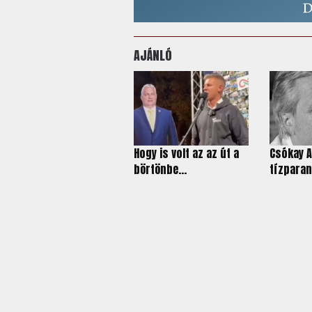
AJÁNLÓ
Hogy is volt az az út a
Csókay A
börtönbe...
tízparan