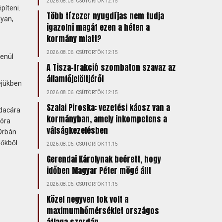
2026.08.06. CSÜTÖRTÖK 12:15
píteni.
Több tízezer nyugdíjas nem tudja
lyan,
igazolni magát ezen a héten a
kormány miatt?
2026.08.06. CSÜTÖRTÖK 12:15
lenül
A Tisza-frakció szombaton szavaz az
államfőjelöltjéről
ejükben
2026.08.06. CSÜTÖRTÖK 12:15
Szalai Piroska: vezetési káosz van a
 dacára
kormányban, amely inkompetens a
ióra
válságkezelésben
Orbán
dőkből
2026.08.06. CSÜTÖRTÖK 11:15
Gerendai Károlynak beérett, hogy
időben Magyar Péter mögé állt
2026.08.06. CSÜTÖRTÖK 11:15
Közel negyven fok volt a
maximumhőmérséklet országos