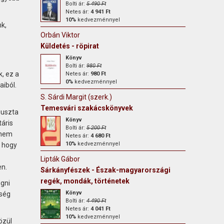
Bolti ár:
5 490 Ft
Netes ár:
4 941 Ft
10%
kedvezménnyel
nk,
Orbán Viktor
Küldetés - röpirat
Könyv
Bolti ár:
980 Ft
, ez a
Netes ár:
980 Ft
0%
kedvezménnyel
aiból.
S. Sárdi Margit (szerk.)
Temesvári szakácskönyvek
puszta
Könyv
áris
Bolti ár:
5 200 Ft
 nem
Netes ár:
4 680 Ft
10%
kedvezménnyel
, hogy
Lipták Gábor
n.
Sárkányfészek - Észak-magyarországi
regék, mondák, történetek
ogni
Könyv
tség
Bolti ár:
4 490 Ft
Netes ár:
4 041 Ft
10%
kedvezménnyel
özül