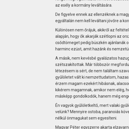
az esély a kormány leváltására.
De figyelve ennek az ellenzéknek a magyar
egyáltalán nem kell leváltani jövőre a k
Különösen nem őrájuk, akikről az feltét
alapján, hogy ők akarják szétlopni az or
csődtömeget pedig büszkén ajánlanák od
harminc ezüst, amit hazánk és nemzetünk
A másik, nem kevésbé gyalázatos hazugs
szétszakítottak. Már többször megfordul
létezésem is sért, de nem találtam sza
gyűlöletet vált ki nemzettudatom, haz
érzem magam ezekért hibásnak, alacsony
kikérem magamnak, amikor nem elég, hog
másképp gondolkodók, hanem még engem 
Én vagyok gyűlöletkeltő, mert valaki gyű
velünk? Mennyire ostoba, paranoiás köve
nélkül önmagukat sem egyesíteni.
Magyar Péter egyszerre akarta elzavarn