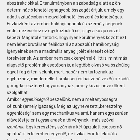
absztrakciókkal. E tanulmányban a szabadság alatt az ön-
determináció lehető legnagyobb összegét értjük, amely egy
adott szituációban megvalósítható, ésszerű és lehetséges.
Eszközként az ember boldogságának és személyiségének
védelmezéséhez ez egy közbülső cél, s így a közjó részét
képezi. Magától értetődik, hogy ilyen körülmények között ezt
nem lehet brutálisan feláldozni az abszolút hatékonyság
igényeinek sem a maximális anyagi jólét elérését célzó
törekvésnek. Az ember nem csak kenyérrel él. Itt is, mint más
alapvető problémák esetében is, a legtöbb olvasó valószínűleg
egyet fog érteni velünk, mert, habár nem tartoznak az
egyházhoz, mindemellett örökösei (és haszonélvezői) a zsidó-
görög-keresztény hagyománynak, amely közös nevezőként
szolgálhat.
Amikor
egyenlőségről
beszélünk, nem a méltányosságra
célzunk (amely igazság). Még az úgynevezett „keresztény
egyenlőség” sem egy mechanikus valami, hanem egyszerűen
alávetést jelent
ugyan annak
a törvénynek - más szóval
izonómia
. Egy keresztény számára két újszülött csecsemő
spirituális értelemben egyenlő, de fizikai és intellektuális