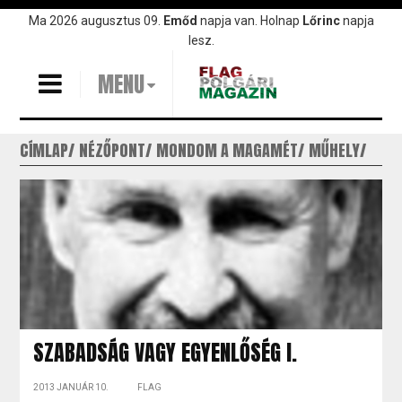
Ugrás
Ma 2026 augusztus 09.
Emőd
napja van. Holnap
Lőrinc
napja
a
lesz.
tartalomra
MENU
CÍMLAP
NÉZŐPONT
MONDOM A MAGAMÉT
MŰHELY
SZABADSÁG VAGY EGYENLŐSÉG I.
2013 JANUÁR 10.
FLAG