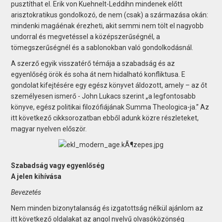
pusztíthat el. Erik von Kuehnelt-Leddihn mindenek előtt
arisztokratikus gondolkozó, de nem (csak) a származása okán:
mindenki magáénak érezheti, akit semmi nem tölt el nagyobb
undorral és megvetéssel a középszerűségnél, a
tömegszerűségnél és a sablonokban való gondolkodásnál.
A szerző egyik visszatérő témája a szabadság és az
egyenlőség örök és soha át nem hidalható konfliktusa. E
gondolat kifejtésére egy egész könyvet áldozott, amely – az őt
személyesen ismerő - John Lukacs szerint „a legfontosabb
könyve, egész politikai filozófiájának Summa Theologica-ja.” Az
itt következő cikksorozatban ebből adunk közre részleteket,
magyar nyelven először.
Szabadság vagy egyenlőség
A jelen kihívása
Bevezetés
Nem minden bizonytalanság és izgatottság nélkül ajánlom az
itt következő oldalakat az angol nyelvű olvasóközönség