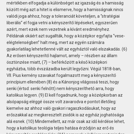
mértékben elfogadja a különbséget az igazság és a hamisság
között még azt a hitet is elismerve, hogy a hamisságnak nincs
valódi joga ahhoz, hogy a toleranciát követeljen, a “stratégiai
liberális” el fogja vetni a kényszerítő lépéseket, egyszerűen
azért, mert ezek nem vezetnek a kívánt eredményhez.
Példának okáért azt sugallták, hogy a középkor egyfajta “vese-
elégtelenségben” halt meg, mert az egyén számára
gyakorlatilag lehetetlenné vált az egyháztól való elszakadás. (6)
Az erősen kényszerítő hajlamot, amely – részben az állam
ösztönzése miatt, (7) – beférkőzött a késő középkori
egyházba, több évszázadba került legyőzni. Végül 1818-ban,
VII. Pius kemény szavakat fogalmazott meg a kényszerítő
princípium ellenében (8) és a Kánonjog világossá teszi, hogy
senki (értsd: senki felnőtt) nem kényszeríthető arra, hogy
katolikus legyen. (9) El kell fogadnunk, hogy a középkorban az
alsópapság eléggé össze volt zavarodva e pontot illetőleg:
kiemelve az ahhoz való gyakori ragaszkodásukat, hogy az
erőszakkal az megkeresztelt zsidók is az egyház joghatósága
alá esnek. (10) Mindemellett, az már csak az idő kérdése lehet,
hogy a katolikus teológia teljes hatása érződjön az erő és