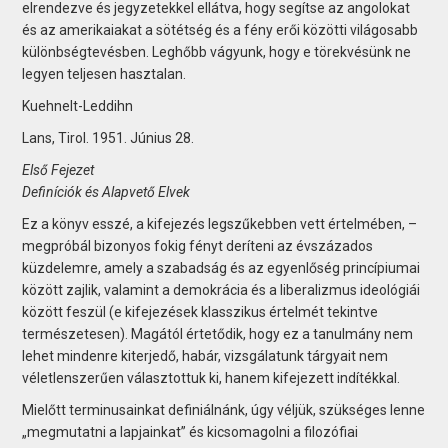
elrendezve és jegyzetekkel ellátva, hogy segítse az angolokat
és az amerikaiakat a sötétség és a fény erői közötti világosabb
különbségtevésben. Leghőbb vágyunk, hogy e törekvésünk ne
legyen teljesen hasztalan.
Kuehnelt-Leddihn
Lans, Tirol. 1951. Június 28.
Első Fejezet
Definíciók és Alapvető Elvek
Ez a könyv esszé, a kifejezés legszűkebben vett értelmében, –
megpróbál bizonyos fokig fényt deríteni az évszázados
küzdelemre, amely a szabadság és az egyenlőség princípiumai
között zajlik, valamint a demokrácia és a liberalizmus ideológiái
között feszül (e kifejezések klasszikus értelmét tekintve
természetesen). Magától értetődik, hogy ez a tanulmány nem
lehet mindenre kiterjedő, habár, vizsgálatunk tárgyait nem
véletlenszerűen választottuk ki, hanem kifejezett indítékkal.
Mielőtt terminusainkat definiálnánk, úgy véljük, szükséges lenne
„megmutatni a lapjainkat” és kicsomagolni a filozófiai