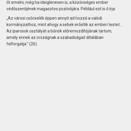
őt emelni, még ha ideiglenesen is, a közönséges ember
védőszentjének magasztos pozíciójára. Például ezt is ő írja:
„Az városi csőcselék éppen annyit ad hozzá a valódi
kormányzathoz, mint ahogy a sebek erősítik az emberi testet…
Az iparosok osztályát a bűnök előremozdítójának tartom,
amely ennek az országnak a szabadságait általában
felforgatja.” (26)