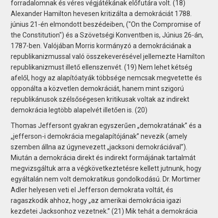
forradalomnak és véres végjátékának előfutára volt. (18)
Alexander Hamilton hevesen kritizálta a demokráciát 1788.
június 21-én elmondott beszédeiben, ("On the Compromise of
the Constitution") és a Szövetségi Konventben is, Június 26-án,
1787-ben. Valójában Morris kormányzó a demokráciának a
republikanizmussal való összekeverésével jellemezte Hamilton
republikanizmust illető ellenszenvét. (19) Nem lehet kétség
afelől, hogy az alapítóatyák többsége nemcsak megvetette és
opponálta a közvetlen demokráciát, hanem mint szigorú
republikánusok szélsőségesen kritikusak voltak az indirekt
demokrácia legtöbb alapelvét illetően is. (20)
Thomas Jeffersont gyakran egyszerűen „demokratának” és a
„jefferson-i demokrácia megalapítójának” nevezik (amely
szemben állna az úgynevezett „jacksoni demokráciával”).
Miután a demokrácia direkt és indirekt formájának tartalmát
megvizsgáltuk arra a végkövetkeztetésre kellett jutnunk, hogy
egyáltalán nem volt demokratikus gondolkodású. Dr. Mortimer
Adler helyesen veti el Jefferson demokrata voltát, és
ragaszkodik ahhoz, hogy „az amerikai demokrácia igazi
kezdetei Jacksonhoz vezetnek.” (21) Mik tehát a demokrácia