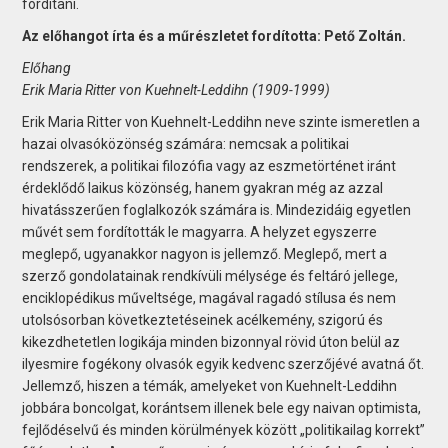
fordítani.
Az előhangot írta és a műrészletet fordította: Pető Zoltán.
Előhang
Erik Maria Ritter von Kuehnelt-Leddihn (1909-1999)
Erik Maria Ritter von Kuehnelt-Leddihn neve szinte ismeretlen a
hazai olvasóközönség számára: nemcsak a politikai
rendszerek, a politikai filozófia vagy az eszmetörténet iránt
érdeklődő laikus közönség, hanem gyakran még az azzal
hivatásszerűen foglalkozók számára is. Mindezidáig egyetlen
művét sem fordították le magyarra. A helyzet egyszerre
meglepő, ugyanakkor nagyon is jellemző. Meglepő, mert a
szerző gondolatainak rendkívüli mélysége és feltáró jellege,
enciklopédikus műveltsége, magával ragadó stílusa és nem
utolsósorban következtetéseinek acélkemény, szigorú és
kikezdhetetlen logikája minden bizonnyal rövid úton belül az
ilyesmire fogékony olvasók egyik kedvenc szerzőjévé avatná őt.
Jellemző, hiszen a témák, amelyeket von Kuehnelt-Leddihn
jobbára boncolgat, korántsem illenek bele egy naivan optimista,
fejlődéselvű és minden körülmények között „politikailag korrekt”