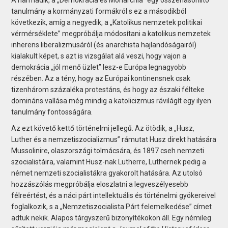
tanulmány a kormányzati formákról s ez a másodikból
következik, amíg a negyedik, a „Katolikus nemzetek politikai
vérmérséklete” megpróbálja módosítani a katolikus nemzetek
inherens liberalizmusáról (és anarchista hajlandóságairól)
kialakult képet, s azt is vizsgálat alá veszi, hogy vajon a
demokrácia „jól menő üzlet” lesz-e Európa legnagyobb
részében. Az a tény, hogy az Európai kontinensnek csak
tizenhárom százaléka protestáns, és hogy az északi félteke
domináns vallása még mindig a katolicizmus rávilágít egy ilyen
tanulmány fontosságára.
Az ezt követő kettő történelmi jellegű. Az ötödik, a „Husz,
Luther és a nemzetiszocializmus” rámutat Husz direkt hatására
Mussolinire, olaszországi tolmácsára, és 1897 cseh nemzeti
szocialistáira, valamint Husz-nak Lutherre, Luthernek pedig a
német nemzeti szocialistákra gyakorolt hatására. Az utolsó
hozzászólás megpróbálja eloszlatni a legveszélyesebb
félreértést, és a náci párt intellektuális és történelmi gyökereivel
foglalkozik, s a „Nemzetiszocialista Párt felemelkedése” címet
adtuk nekik. Alapos tárgyszerű bizonyítékokon áll. Egy némileg