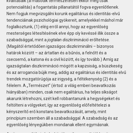
kvalitásaik (a második természetesen ekkor még csak
potencialitás) a fogantatás pillanatától fogva egyenlőtlenek.
Nem fogjuk megvizsgálni korunk egalitárius és identitás-elvű
tendenciáinak pszichológiai gyökereit, amelyekkel máshol már
foglalkoztunk, (1) elég erről annyi, hogy az egyenlőség
mesterséges létesítésének elve épp oly kevéssé illik össze a
szabadsággal, mint a
jogtalan diszkrimináció
erőltetése.
(Magától értetődően igazságos diszkriminálni – bizonyos
határok között – az ártatlan és a bűnös, a felnőtt és a
csecsemő, a katona és a civil között, és így tovább.) Amíg az
igazságtalan diszkrimináció mögött a kapzsiság, a büszkeség
és az arrogancia bújik meg, addig az egalitárius és identitás elvű
trendek mozgatórúgója az irigység, a féltékenység (2) és a
félelem. A „Természet” (értsd: a világ emberi beavatkozás
hiányában) minden, csak nem egalitárius, ha teljes síkságot
akarunk létrehozni, szét kell robbantanunk a hegységeket és
feltölteni a völgyeket; így az egyenlőség előfeltételezi a
kényszerítő erő konstans beavatkozását, amely, mint
princípium szemben áll a szabadsággal. A szabadság és az
egyenlőség lényegükben mondanak ellent egymásnak.