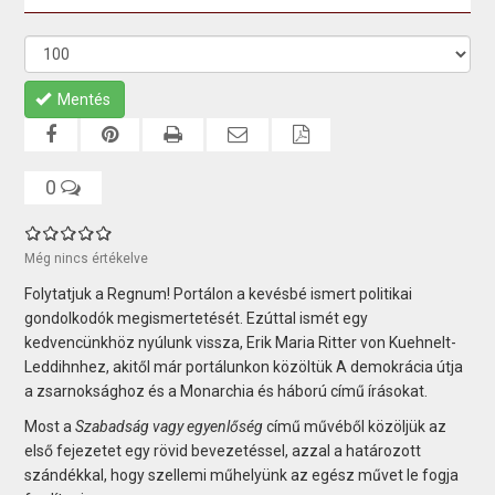
Mentés
0
Még nincs értékelve
Folytatjuk a Regnum! Portálon a kevésbé ismert politikai
gondolkodók megismertetését. Ezúttal ismét egy
kedvencünkhöz nyúlunk vissza, Erik Maria Ritter von Kuehnelt-
Leddihnhez, akitől már portálunkon közöltük A demokrácia útja
a zsarnoksághoz és a Monarchia és háború című írásokat.
Most a
Szabadság vagy egyenlőség
című művéből közöljük az
első fejezetet egy rövid bevezetéssel, azzal a határozott
szándékkal, hogy szellemi műhelyünk az egész művet le fogja