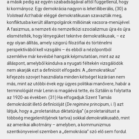
a másik pedig az egyén szabadságával attól függetlenül, hogy
ki kormányoz. Egy demokrácia nagyon is
lehet
illiberális, (30) a
Volstead Act
habár eléggé demokratikusan szavazták meg,
konfliktusba került állampolgárok millióinak vacsora-menüjével.
A fasizmus, a nemzeti és nemzetközi szocializmus újra és újra
elismételték, hogy lényegüket tekintve demokratikusak, – ez
egy olyan állítás, amely szigorú filozófiai és történelmi
perspektívából kell vizsgálni – és ebből a nézőpontból
szemlélve már kevésbé hangzik képmutatóan, mint az az
álláspont, amelyből kiindulva a nyugati féltekén vizsgálódók
nem akarják ezt a definíciót elfogadni. A „demokratikus”
kifejezés szovjet használata minden kétséget kizáróan nem
más, mint az utóbbi évek egy ügyes politikai manővere, habár a
terminológiát már Lenin is magáévá tette, és Sztálin is folytatta
az 1920-as években. (31) Ha elfogadjuk Szent Tamás
demokráciát illető definícióját (
De regimine principum
, i. I) azt
látjuk, hogy a „proletariátus diktatúrája” (a proletariátust a
többség megjelenítőjének tartva) sokkal
demokratikusabb
, mint
az amerikai alkotmány – amelyben, a kommunizmus
szentkönyveivel szemben a „demokrácia” szó elő sem fordul.