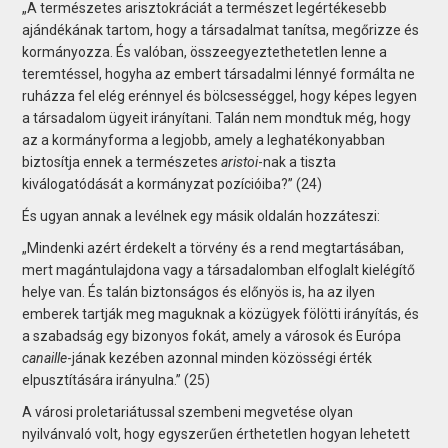
„A természetes arisztokráciát a természet legértékesebb
ajándékának tartom, hogy a társadalmat tanítsa, megőrizze és
kormányozza. És valóban, összeegyeztethetetlen lenne a
teremtéssel, hogyha az embert társadalmi lénnyé formálta ne
ruházza fel elég erénnyel és bölcsességgel, hogy képes legyen
a társadalom ügyeit irányítani. Talán nem mondtuk még, hogy
az a kormányforma a legjobb, amely a leghatékonyabban
biztosítja ennek a természetes
aristoi
-nak a tiszta
kiválogatódását a kormányzat pozícióiba?” (24)
És ugyan annak a levélnek egy másik oldalán hozzáteszi:
„Mindenki azért érdekelt a törvény és a rend megtartásában,
mert magántulajdona vagy a társadalomban elfoglalt kielégítő
helye van. És talán biztonságos és előnyös is, ha az ilyen
emberek tartják meg maguknak a közügyek fölötti irányítás, és
a szabadság egy bizonyos fokát, amely a városok és Európa
canaille
-jának kezében azonnal minden közösségi érték
elpusztítására irányulna.” (25)
A városi proletariátussal szembeni megvetése olyan
nyilvánvaló volt, hogy egyszerűen érthetetlen hogyan lehetett