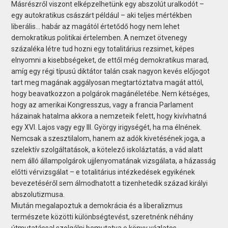
Másrészről viszont elképzelhetünk egy abszolút uralkodót –
egy autokratikus császárt például – aki teljes mértékben
liberális… habár az magától értetődő hogy nem lehet
demokratikus politikai értelemben. A nemzet ötvenegy
százaléka létre tud hozni egy totalitárius rezsimet, képes
elnyomni a kisebbségeket, de ettől még demokratikus marad,
amíg egy régi típusú diktátor talán csak nagyon kevés előjogot
tart meg magának aggályosan megtartóztatva magát attól,
hogy beavatkozzon a polgárok magánéletébe. Nem kétséges,
hogy az amerikai Kongresszus, vagy a francia Parlament
házainak hatalma akkora a nemzeteik felett, hogy kivívhatná
egy XVI. Lajos vagy egy III. György irigységét, ha ma élnének.
Nemcsak a szesztilalom, hanem az adók kivetésének joga, a
szelektív szolgáltatások, a kötelező iskoláztatás, a vád alatt
nem álló állampolgárok ujjlenyomatának vizsgálata, a házasság
előtti vérvizsgálat – e totalitárius intézkedések egyikének
bevezetéséről sem álmodhatott a tizenhetedik század királyi
abszolutizmusa.
Miután megalapoztuk a demokrácia és a liberalizmus
természete közötti különbségtevést, szeretnénk néhány
útmutatással szolgálni bemutatva e könyv vázlatos