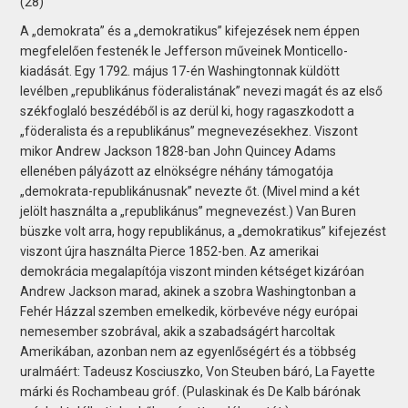
(28)
A „demokrata” és a „demokratikus” kifejezések nem éppen
megfelelően festenék le Jefferson műveinek Monticello-
kiadását. Egy 1792. május 17-én Washingtonnak küldött
levélben „republikánus föderalistának” nevezi magát és az első
székfoglaló beszédéből is az derül ki, hogy ragaszkodott a
„föderalista és a republikánus” megnevezésekhez. Viszont
mikor Andrew Jackson 1828-ban John Quincey Adams
ellenében pályázott az elnökségre néhány támogatója
„demokrata-republikánusnak” nevezte őt. (Mivel mind a két
jelölt használta a „republikánus” megnevezést.) Van Buren
büszke volt arra, hogy republikánus, a „demokratikus” kifejezést
viszont újra használta Pierce 1852-ben. Az amerikai
demokrácia megalapítója viszont minden kétséget kizáróan
Andrew Jackson marad, akinek a szobra Washingtonban a
Fehér Házzal szemben emelkedik, körbevéve négy európai
nemesember szobrával, akik a szabadságért harcoltak
Amerikában, azonban nem az egyenlőségért és a többség
uralmáért: Tadeusz Kosciuszko, Von Steuben báró, La Fayette
márki és Rochambeau gróf. (Pulaskinak és De Kalb bárónak