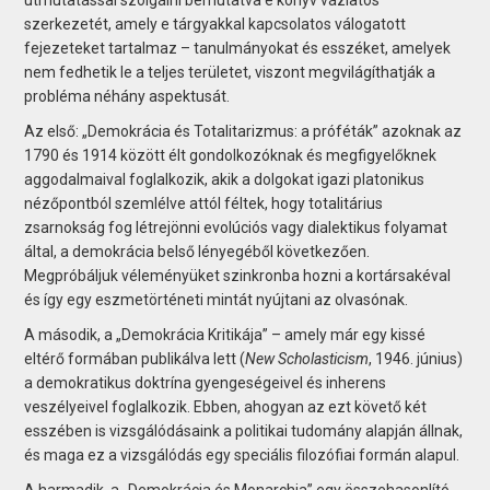
szerkezetét, amely e tárgyakkal kapcsolatos válogatott
fejezeteket tartalmaz – tanulmányokat és esszéket, amelyek
nem fedhetik le a teljes területet, viszont megvilágíthatják a
probléma néhány aspektusát.
Az első: „Demokrácia és Totalitarizmus: a próféták” azoknak az
1790 és 1914 között élt gondolkozóknak és megfigyelőknek
aggodalmaival foglalkozik, akik a dolgokat igazi platonikus
nézőpontból szemlélve attól féltek, hogy totalitárius
zsarnokság fog létrejönni evolúciós vagy dialektikus folyamat
által, a demokrácia belső lényegéből következően.
Megpróbáljuk véleményüket szinkronba hozni a kortársakéval
és így egy eszmetörténeti mintát nyújtani az olvasónak.
A második, a „Demokrácia Kritikája” – amely már egy kissé
eltérő formában publikálva lett (
New Scholasticism
, 1946. június)
a demokratikus doktrína gyengeségeivel és inherens
veszélyeivel foglalkozik. Ebben, ahogyan az ezt követő két
esszében is vizsgálódásaink a politikai tudomány alapján állnak,
és maga ez a vizsgálódás egy speciális filozófiai formán alapul.
A harmadik, a „Demokrácia és Monarchia” egy összehasonlító