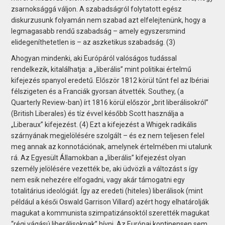
zsarnoksággá váljon. A szabadságról folytatott egész
diskurzusunk folyamán nem szabad azt elfelejtenünk, hogy a
legmagasabb rendű szabadság – amely egyszersmind
elidegeníthetetlen is – az aszketikus szabadság. (3)
Ahogyan mindenki, aki Európáról valóságos tudással
rendelkezik, kitalálhatja: a „liberális” mint politikai értelmű
kifejezés spanyol eredetű. Először 1812 körül tűnt fel az Ibériai
félszigeten és a Franciák gyorsan átvették. Southey, (a
Quarterly Review-ban) írt 1816 körül először „brit liberálisokról”
(British Liberales) és tíz évvel később Scott használja a
„Liberaux” kifejezést. (4) Ezt a kifejezést a Whigek radikális
szárnyának megjelölésére szolgált – és ez nem teljesen felel
meg annak az konnotációnak, amelynek értelmében mi utalunk
rá. Az Egyesült Államokban a „liberális” kifejezést olyan
személy jelölésére vezették be, aki üdvözli a változást s így
nem esik nehezére elfogadni, vagy akár támogatni egy
totalitárius ideológiát. Így az eredeti (hiteles) liberálisok (mint
például a késői Oswald Garrison Villard) azért hogy elhatárolják
magukat a kommunista szimpatizánsoktól szerették magukat
“régi vágású liberálisoknak” hívni. Az Európai kontinensen sem