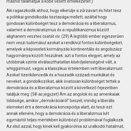
máshol találhatjuk a kőbe vésett emlékezetét.)
Aki ragaszkodik ahhoz, hogy elkerülje a zűrzavart és hitet tesz
a politikai gondolkodás tisztasága mellett, azáltal hogy
gondosan különbséget tesz a demokrácia és a liberalizmus,
valamint a demokratizmus és a republikanizmus között
alighanem vesztes csatát vív. (29) A legtöbb ember egyszerűen
nem veszi tudomásul azokat a rendkívül fontos különbségeket,
amelyek a képviseleti kormányzás kontinentális és angolszász
hagyománya között feszülnek: azt a fontos elegyet, amely az
utóbbinak szinte elválaszthatatlan kísérőjelenségévé vált, a
whiggizmust, vagyis a klasszikus értelemben vett liberalizmust.
Azokat tizenkilencedik és a huszadik századi munkákat és
neveket, a gondolkozókat, akik óvatosan különbséget tettek a
demokrácia és a liberalizmus között a következő fejezetben
találjuk meg. (58-as jegyzet) Ám az angolok és az amerikaiak
többsége, amikor „demokráciáról” beszél, mindig a liberális
elemeket érti a demokrácia koncepciója alatt, és teszi ezt
annak ellenére, hogy a demokrácia és a liberalizmus két
egymástól teljes mértékben különböző problémával foglalkozik.
Az első azzal, hogy kinek kell gyakorolnia az uralkodói hatalmat,