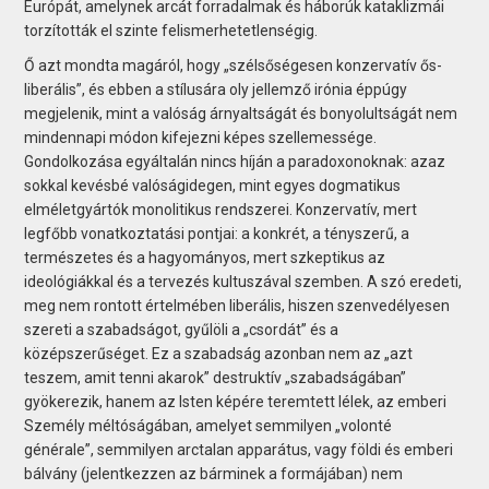
Európát, amelynek arcát forradalmak és háborúk kataklizmái
torzították el szinte felismerhetetlenségig.
Ő azt mondta magáról, hogy „szélsőségesen konzervatív ős-
liberális”, és ebben a stílusára oly jellemző irónia éppúgy
megjelenik, mint a valóság árnyaltságát és bonyolultságát nem
mindennapi módon kifejezni képes szellemessége.
Gondolkozása egyáltalán nincs híján a paradoxonoknak: azaz
sokkal kevésbé valóságidegen, mint egyes dogmatikus
elméletgyártók monolitikus rendszerei. Konzervatív, mert
legfőbb vonatkoztatási pontjai: a konkrét, a tényszerű, a
természetes és a hagyományos, mert szkeptikus az
ideológiákkal és a tervezés kultuszával szemben. A szó eredeti,
meg nem rontott értelmében liberális, hiszen szenvedélyesen
szereti a szabadságot, gyűlöli a „csordát” és a
középszerűséget. Ez a szabadság azonban nem az „azt
teszem, amit tenni akarok” destruktív „szabadságában”
gyökerezik, hanem az Isten képére teremtett lélek, az emberi
Személy méltóságában, amelyet semmilyen „volonté
générale”, semmilyen arctalan apparátus, vagy földi és emberi
bálvány (jelentkezzen az bárminek a formájában) nem