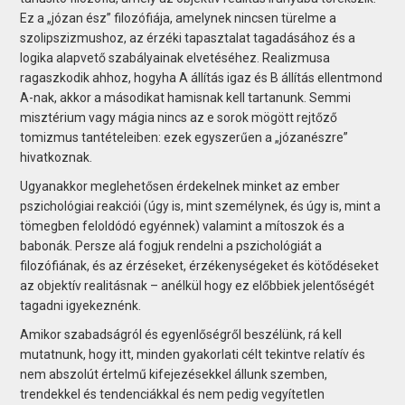
Ez a „józan ész” filozófiája, amelynek nincsen türelme a
szolipszizmushoz, az érzéki tapasztalat tagadásához és a
logika alapvető szabályainak elvetéséhez. Realizmusa
ragaszkodik ahhoz, hogyha A állítás igaz és B állítás ellentmond
A-nak, akkor a másodikat hamisnak kell tartanunk. Semmi
misztérium vagy mágia nincs az e sorok mögött rejtőző
tomizmus tantételeiben: ezek egyszerűen a „józanészre”
hivatkoznak.
Ugyanakkor meglehetősen érdekelnek minket az ember
pszichológiai reakciói (úgy is, mint személynek, és úgy is, mint a
tömegben feloldódó egyénnek) valamint a mítoszok és a
babonák. Persze alá fogjuk rendelni a pszichológiát a
filozófiának, és az érzéseket, érzékenységeket és kötődéseket
az objektív realitásnak – anélkül hogy ez előbbiek jelentőségét
tagadni igyekeznénk.
Amikor szabadságról és egyenlőségről beszélünk, rá kell
mutatnunk, hogy itt, minden gyakorlati célt tekintve relatív és
nem abszolút értelmű kifejezésekkel állunk szemben,
trendekkel és tendenciákkal és nem pedig vegyítetlen