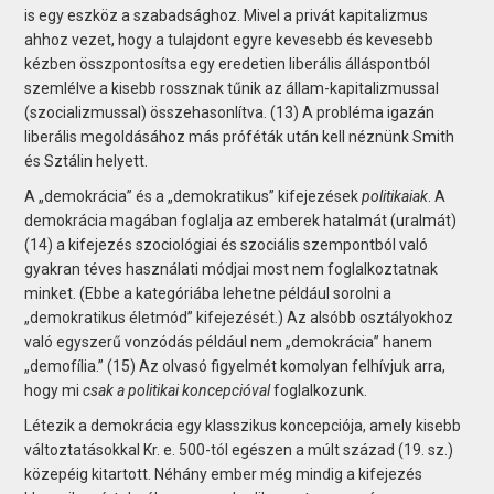
is egy eszköz a szabadsághoz. Mivel a privát kapitalizmus
ahhoz vezet, hogy a tulajdont egyre kevesebb és kevesebb
kézben összpontosítsa egy eredetien liberális álláspontból
szemlélve a kisebb rossznak tűnik az állam-kapitalizmussal
(szocializmussal) összehasonlítva. (13) A probléma igazán
liberális megoldásához más próféták után kell néznünk Smith
és Sztálin helyett.
A „demokrácia” és a „demokratikus” kifejezések
politikaiak
. A
demokrácia magában foglalja az emberek hatalmát (uralmát)
(14) a kifejezés szociológiai és szociális szempontból való
gyakran téves használati módjai most nem foglalkoztatnak
minket. (Ebbe a kategóriába lehetne például sorolni a
„demokratikus életmód” kifejezését.) Az alsóbb osztályokhoz
való egyszerű vonzódás például nem „demokrácia” hanem
„demofília.” (15) Az olvasó figyelmét komolyan felhívjuk arra,
hogy mi
csak a politikai koncepcióval
foglalkozunk.
Létezik a demokrácia egy klasszikus koncepciója, amely kisebb
változtatásokkal Kr. e. 500-tól egészen a múlt század (19. sz.)
közepéig kitartott. Néhány ember még mindig a kifejezés