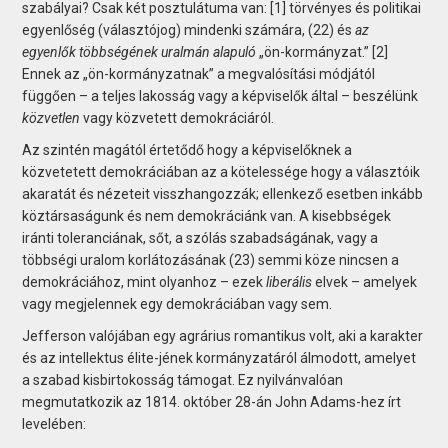
szabályai? Csak két posztulátuma van: [1] törvényes és politikai
egyenlőség (választójog) mindenki számára, (22) és
az
egyenlők többségének uralmán alapuló
„ön-kormányzat.” [2]
Ennek az „ön-kormányzatnak” a megvalósítási módjától
függően – a teljes lakosság vagy a képviselők által – beszélünk
közvetlen
vagy közvetett demokráciáról.
Az szintén magától értetődő hogy a képviselőknek a
közvetetett demokráciában az a kötelessége hogy a választóik
akaratát és nézeteit visszhangozzák; ellenkező esetben inkább
köztársaságunk és nem demokráciánk van. A kisebbségek
iránti toleranciának, sőt, a szólás szabadságának, vagy a
többségi uralom korlátozásának (23) semmi köze nincsen a
demokráciához, mint olyanhoz – ezek
liberális
elvek – amelyek
vagy megjelennek egy demokráciában vagy sem.
Jefferson valójában egy agrárius romantikus volt, aki a karakter
és az intellektus élite-jének kormányzatáról álmodott, amelyet
a szabad kisbirtokosság támogat. Ez nyilvánvalóan
megmutatkozik az 1814. október 28-án John Adams-hez írt
levelében: