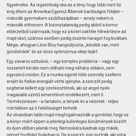
figyelmébe. Az izgatottság oka az a tény, hogy több mint tíz
évig éltem az Amerikai Egyesül Államok barátságos földjén –
második gyermekem szülőhazájában – amely nekem is
második otthonom. A bizonytalanság pedig abból a komor
előérzetből származik, hogy ez a kötet sokféle félreértésre ad
majd okot, számos esetben pedig őszinte haragot fog kiváltani.
Mégis, ahogyan Léon Bloy hangsúlyozta, „később van, mint
gondolnánk” és az olcsó optimizmus ideje lejárt.
Egy zavaros szituáció, – egy komplex probléma – vagy egy
összetett kérdés nem oldható meg néhány oldalon, sem
egyszerű módon. Ez a munka egynél több személy szellemi
erejét és fizikai energiáit vette igénybe, a szerzőt pedig
segítenie kellett egy szerkesztőnek, aki az angol nyelv
magasabb szintű ismeretével rendelkezett, mint ő.
Természetesen –a tartalom, a tények és a nézetek - teljes
mértékben az ő felelősségét terhelik.
Az olvasóban talán majd megfogalmazódik a gondolat, hogy ez
a könyv miért éppen a jelenlegi különleges körülmények között
és ilyen időben jelenik meg. Nemsokára kiadnak egy másik,
német fordítást Svájcban is. De a szerző, egy osztrák, aki soha