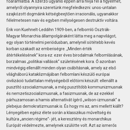
főáramlatba. A szerző ugyanis éppen arra hívja fel a figyelmet,
amelyről olyannyira szeretünk megfeledkezni: unos-untalan
szajkózott dogmáink kétségbeejtően irracionális, ugyanakkor
félelmetesen naiv és egyben mélységesen destruktív voltára.
Erik von Kuehnelt-Leddihn 1909-ben, a felbomló Osztrák-
Magyar Monarchia állampolgáraként látta meg a napvilágot,
egy olyan történelmi periódusban, amelynél sötétebb kevés
korban szakadt az emberiségre. „Minden érték
átértékelésének” kora ez: ezer éves birodalmak felbomlásának,
borzalmas „politikai vallások” születésének kora. Ő azonban
mindvégig ellenállt minden olyan csábításnak, amely az első
világháború kataklizmájában felbomlani készülő európai
civilizáció tudattalan mélységeiből előtörni készült: ellenállt a
pusztító szocializmusnak, a még pusztítóbb kommunizmusnak
és nemzetiszocializmusnak, a fasizmusnak, de az ezekkel
párhuzamosan a hamis alternatívát ígérő „wilson-izmusnak” a
plebejus demokratizmusnak is. És hogy mi az, ami mellett kiállt?
Lényegében egész élete során a klasszikus műveltség és
kultúra „ancien régime”- jét, a keresztény és monarchikus
Európát védelmezte, amelynek szülötte volt. Azt az ismerős