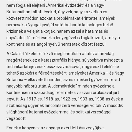
nem fogja elfelejteni „Amerikai évtizedét” és a Nagy-
Britanniában töltött éveket, úgy véli, hogy közvetlen és
közvetett módon azokat a problémákat érintette, amelyek
nemcsak a Nyugat jövőjét sötétbe borító különleges belső
krízisnek a velejét alkotják, hanem azzal a hatalmas és
sajnálatos félreértésnek a lényegével is foglalkozott, amely a
kontinens és az angol nyelvű nemzetek között feszül.
A Calais-től keletre fekvő meglehetősen átlátszatlan világ
megértésnek ez a katasztrofális hiánya, súlyosbítva mindezt a
technikai kifejezések összezavarásával, nagyrészt felelőssé
tehető azokért a félreértésekért, amelyeket Amerika – és Nagy
Britannia – elkövetett minden, az eszméikért győzelemre vitt
nagyobb háború után. A „demokrácia” minden győzelme a
Kontinensen a szabadság félelmetes visszaszorulásával járt
együtt. Az 1917-es, 1918-as, 1922-es, 1933-as, 1938-as évek a
szabadság ügyének láncolatszerű vereségei voltak. A második
világháború katonai győzelemmel és politikai vereséggel
végződött.
Ennek a könyvnek az anyaga azért lett összegyűjtve,