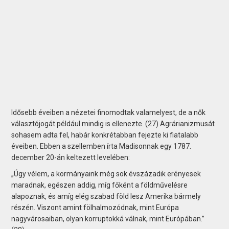
Idősebb éveiben a nézetei finomodtak valamelyest, de a nők
választójogát például mindig is ellenezte. (27) Agrárianizmusát
sohasem adta fel, habár konkrétabban fejezte ki fiatalabb
éveiben. Ebben a szellemben írta Madisonnak egy 1787.
december 20-án keltezett levelében:
„Úgy vélem, a kormányaink még sok évszázadik erényesek
maradnak, egészen addig, míg főként a földművelésre
alapoznak, és amíg elég szabad föld lesz Amerika bármely
részén. Viszont amint fölhalmozódnak, mint Európa
nagyvárosaiban, olyan korruptokká válnak, mint Európában.”