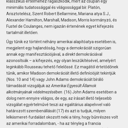
klasszikus értelméhez ragaszkodik, mert az csupán egy
minimális tudatossággal és világossággal bír. Platón,
Arisztotelész, Szent Robert Bellarmine, Mariana atya S.J.,
Alexander Hamilton, Marshall, Madison, Morris kormányzó, és
Fustel de Coulanges, nem igazán értenének egyet kifejezés
tartalmát illetően.
Úgy tűnik ez történt néhány amerikai alapítóatya esetében is,
megjelent egy hajlandóság, hogy a demokráciát szigorúan
annak egy manifesztációjával, a
direkt
demokráciával
azonosítsák – a kifejezés, egy olyan leszűkítésével, amelyért
leginkább Rousseau tehető felelőssé. Ez magától értetődőnek
tűnik, amikor Madison demokráciát illető definícióját tekintjük
(Nos. 10 and 14) vagy John Adams demokráciát bíráló
támadását vizsgáljuk az
Amerikai Egyesült Államok
alkotmányának védelmezésében
. (16) John Adams esetében a
dolog nem ennyire világos, de egy, az írásait illető teljesebb
vizsgálat egyértelművé teszi az egalitárius alapelvvel való
határozott szembenállását (17) és azt is tudjuk, milyen
lelkiismeret-furdalást okozott neki a tény, hogy bűnrészes volt
az amerikai forradalomban, - ha az tényleg a francia