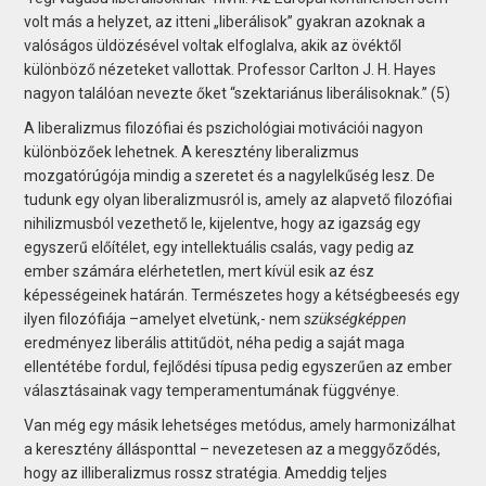
volt más a helyzet, az itteni „liberálisok” gyakran azoknak a
valóságos üldözésével voltak elfoglalva, akik az övéktől
különböző nézeteket vallottak. Professor Carlton J. H. Hayes
nagyon találóan nevezte őket “szektariánus liberálisoknak.” (5)
A liberalizmus filozófiai és pszichológiai motivációi nagyon
különbözőek lehetnek. A keresztény liberalizmus
mozgatórúgója mindig a szeretet és a nagylelkűség lesz. De
tudunk egy olyan liberalizmusról is, amely az alapvető filozófiai
nihilizmusból vezethető le, kijelentve, hogy az igazság egy
egyszerű előítélet, egy intellektuális csalás, vagy pedig az
ember számára elérhetetlen, mert kívül esik az ész
képességeinek határán. Természetes hogy a kétségbeesés egy
ilyen filozófiája –amelyet elvetünk,- nem
szükségképpen
eredményez liberális attitűdöt, néha pedig a saját maga
ellentétébe fordul, fejlődési típusa pedig egyszerűen az ember
választásainak vagy temperamentumának függvénye.
Van még egy másik lehetséges metódus, amely harmonizálhat
a keresztény állásponttal – nevezetesen az a meggyőződés,
hogy az illiberalizmus rossz stratégia. Ameddig teljes