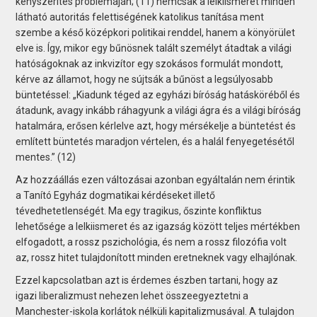
kényszerítés problémáján; (11) nemcsak a lelkiismeret minden
látható autoritás felettiségének katolikus tanítása ment
szembe a késő középkori politikai renddel, hanem a könyörület
elve is. Így, mikor egy bűnösnek talált személyt átadtak a világi
hatóságoknak az inkvizítor egy szokásos formulát mondott,
kérve az államot, hogy ne sújtsák a bűnöst a legsúlyosabb
büntetéssel: „Kiadunk téged az egyházi bíróság hatásköréből és
átadunk, avagy inkább ráhagyunk a világi ágra és a világi bíróság
hatalmára, erősen kérlelve azt, hogy mérsékelje a büntetést és
említett büntetés maradjon vértelen, és a halál fenyegetésétől
mentes.” (12)
Az hozzáállás ezen változásai azonban egyáltalán nem érintik
a Tanító Egyház dogmatikai kérdéseket illető
tévedhetetlenségét. Ma egy tragikus, őszinte konfliktus
lehetősége a lelkiismeret és az igazság között teljes mértékben
elfogadott, a rossz pszichológia, és nem a rossz filozófia volt
az, rossz hitet tulajdonított minden eretneknek vagy elhajlónak.
Ezzel kapcsolatban azt is érdemes észben tartani, hogy az
igazi liberalizmust nehezen lehet összeegyeztetni a
Manchester-iskola korlátok nélküli kapitalizmusával. A tulajdon