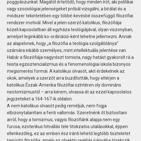
poggyászunkat. Magától értetődő, hogy minden írót, aki politikai
vagy szociológiai jelenségeket próbál vizsgálni, a bírálat és a
módszer tekintetében egy többé-kevésbé összefüggő filozófiai
rendszer motivál. Mivel a jelen szerző katolikus, filozófiája
közeli kapcsolatban áll egyháza teológiájával, olyan viszonyban,
amelyet leginkább ko-ordináció-ként lehetne jellemezni. Annak
az alapelvnek, hogy „a filozófia a teológia szolgálólánya”
számára inkább személyes, mint intellektuális jelentése van.
Habár a filozófiája nagyrészt tomista, nagy hatást gyakorolt rá a
teista egzisztencializmus és a fenomenológiai iskola bizonyos
megismerési formái. A katolikus olvasót, akit érdekelnek az
okok, amelyek a szerzőt arra buzdították, hogy eltérjen a
katolikus Észak-Amerika filozófiai színtéren oly domináns
neotomizmustól – arra kérem, olvassa át az ezzel kapcsolatos
jegyzeteket a 164-167-ik oldalon.
A nem katolikus olvasót pedig reméljük, nem fogja
elbizonytalanítani a fenti vallomás. Szeretnénk őt biztosítani
arról, hogy a tomizmus, vagyis filozófiánk alapja nem egy
furcsa, ezoterikus hitvallás tele titokzatos utalásokkal, éppen
ellenkezőleg, ez az emberi ész iránti lehető legtöbb tiszteletet
tanúsító filozófia, amely az objektív realitás irányába törekszik.