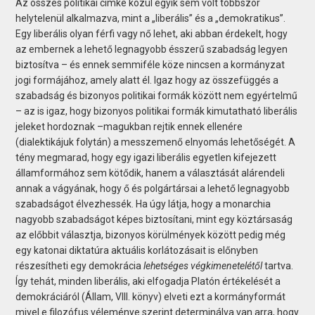
Az összes politikai címke közül egyik sem volt többször
helytelenül alkalmazva, mint a „liberális” és a „demokratikus”.
Egy liberális olyan férfi vagy nő lehet, aki abban érdekelt, hogy
az embernek a lehető legnagyobb ésszerű szabadság legyen
biztosítva – és ennek semmiféle köze nincsen a kormányzat
jogi formájához, amely alatt él. Igaz hogy az összefüggés a
szabadság és bizonyos politikai formák között nem egyértelmű
– az is igaz, hogy bizonyos politikai formák kimutatható liberális
jeleket hordoznak –magukban rejtik ennek ellenére
(dialektikájuk folytán) a messzemenő elnyomás lehetőségét. A
tény megmarad, hogy egy igazi liberális egyetlen kifejezett
államformához sem kötődik, hanem a választását alárendeli
annak a vágyának, hogy ő és polgártársai a lehető legnagyobb
szabadságot élvezhessék. Ha úgy látja, hogy a monarchia
nagyobb szabadságot képes biztosítani, mint egy köztársaság
az előbbit választja, bizonyos körülmények között pedig még
egy katonai diktatúra aktuális korlátozásait is előnyben
részesítheti egy demokrácia
lehetséges végkimenetelétől
tartva.
Így tehát, minden liberális, aki elfogadja Platón értékelését a
demokráciáról (Állam, VIII. könyv) elveti ezt a kormányformát
mivel e filozófus véleménye szerint determinálva van arra, hogy