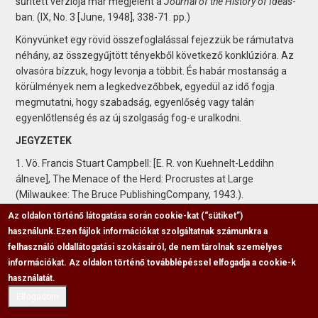
sűrített verziója már megjelent a
Journal of the History of Ideas
-
ban. (IX, No. 3 [June, 1948], 338-71. pp.)
Könyvünket egy rövid összefoglalással fejezzük be rámutatva
néhány, az összegyűjtött tényekből következő konklúzióra. Az
olvasóra bízzuk, hogy levonja a többit. És habár mostanság a
körülmények nem a legkedvezőbbek, egyedül az idő fogja
megmutatni, hogy szabadság, egyenlőség vagy talán
egyenlőtlenség és az új szolgaság fog-e uralkodni.
JEGYZETEK
1. Vö. Francis Stuart Campbell: [E. R. von Kuehnelt-Leddihn
álneve], The Menace of the Herd: Procrustes at Large
(Milwaukee: The Bruce PublishingCompany, 1943.).
Az oldalon történő látogatása során cookie-kat (“sütiket”)
2. Vö. Gustave Thibon: "L'inégalité, facteur d'harmonie,"
használunk.
Ezen fájlok információkat szolgáltatnak számunkra a
Etudescarmélitaines, 24e Année, Vol. II (1939), 78. p.
felhasználó oldallátogatási szokásairól, de nem tárolnak személyes
3. Vö. Pitirim Sorokin: The Crisis of Our Age: The Social and
információkat. Az oldalon történő továbblépéssel elfogadja a cookie-k
Cultural Outlook. (New York: Dutton, 1941.), 173-74. pp.
használatát.
Hasonlítsd ezt össze azzal, amit R. W. Emerson mond: „Semmi
Elfogadom
sem visszataszítóbb, mint a rabszolgák –mint amilyen a
legtöbb ember - szabadságról való gügyögése, és a szabadág