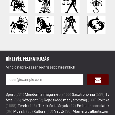
HÍRLEVÉL FELIRATKOZÁS
Mindig naprakészen legfrissebb híreinkből!
Sport
(731)
Mondom a magamét
(9465)
Gasztronómia
(539)
Tv
fotel
(65)
Nézőpont
(2)
Rejtőzködő magyarország
(168)
Politika
(1588)
Tereb
(146)
Titkok és talányok
(12)
Emberi kapcsolatok
(36)
Mozaik
(85)
Kultúra
(13)
Vetítő
(30)
Alámerült atlantiszom