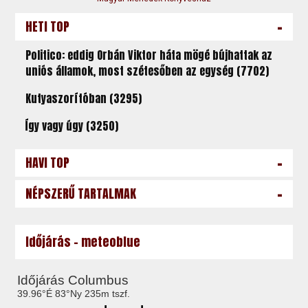
-
HETI TOP
Politico: eddig Orbán Viktor háta mögé bújhattak az
uniós államok, most szétesőben az egység (7702)
Kutyaszorítóban (3295)
Így vagy úgy (3250)
-
HAVI TOP
-
NÉPSZERŰ TARTALMAK
Időjárás - meteoblue