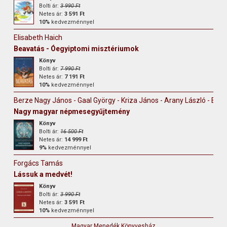
Bolti ár:
3 990 Ft
Netes ár:
3 591 Ft
10%
kedvezménnyel
Elisabeth Haich
Beavatás - Óegyiptomi misztériumok
Könyv
Bolti ár:
7 990 Ft
Netes ár:
7 191 Ft
10%
kedvezménnyel
Berze Nagy János - Gaal György - Kriza János - Arany László - Erdély
Nagy magyar népmesegyűjtemény
Könyv
Bolti ár:
16 500 Ft
Netes ár:
14 999 Ft
9%
kedvezménnyel
Forgács Tamás
Lássuk a medvét!
Könyv
Bolti ár:
3 990 Ft
Netes ár:
3 591 Ft
10%
kedvezménnyel
Magyar Menedék Könyvesház