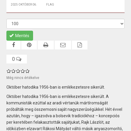
2025 OKTÓBER 06.
FLAG
Mentés
0
Még nincs értékelve
Október hatodika 1956-ban is emlékezetesre sikerült.
Október hatodika 1956-ban is emlékezetesre sikerült. A
kommunisták ezúttal az aradi vértanúk mártíromságát
próbálták meg összemosni saját nagyszerűségükkel. Hét évvel
azután, hogy – igazodva a bolsevik tradíciókhoz – koncepciós
per keretében felakasztották sajátjukat, Rajk Lászlót, az
időközben elzavart Rákosi Mátyást váltó másik anyaszomorító,