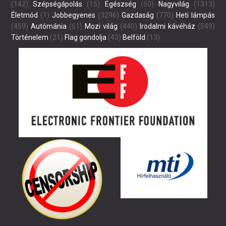
(142)
Szépségápolás
(15)
Egészség
(50)
Nagyvilág
(1313)
Életmód
(1)
Jobbegyenes
(3296)
Gazdaság
(770)
Heti lámpás
(459)
Autómánia
(61)
Mozi világ
(440)
Irodalmi kávéház
(549)
Történelem
(21)
Flag gondolja
(43)
Belföld
(13)