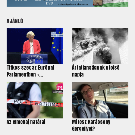
AJÁNLÓ
Titkos szex az Európai
Ártatlanságunk utolsó
Parlamentben +...
napja
Az elmebaj határai
Mi lesz Karácsony
Gergellyel?