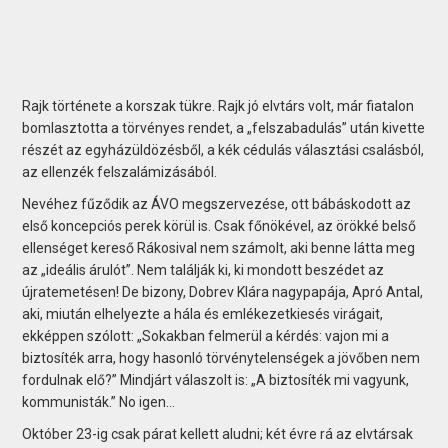
Rajk története a korszak tükre. Rajk jó elvtárs volt, már fiatalon
bomlasztotta a törvényes rendet, a „felszabadulás” után kivette
részét az egyházüldözésből, a kék cédulás választási csalásból,
az ellenzék felszalámizásából.
Nevéhez fűződik az ÁVO megszervezése, ott bábáskodott az
első koncepciós perek körül is. Csak főnökével, az örökké belső
ellenséget kereső Rákosival nem számolt, aki benne látta meg
az „ideá­lis árulót”. Nem találják ki, ki mondott beszédet az
újratemetésen! De bizony, Dobrev Klára nagypapája, Apró Antal,
aki, miután elhelyezte a hála és emlékezetkiesés virágait,
ekképpen szólott: „Sokakban felmerül a kérdés: vajon mi a
biztosíték arra, hogy hasonló törvénytelenségek a jövőben nem
fordulnak elő?” Mindjárt válaszolt is: „A biztosíték mi vagyunk,
kommunisták.” No igen…
Október 23-ig csak párat kellett aludni; két évre rá az elvtársak