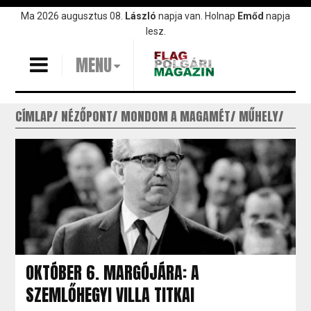
Ugrás
Ma 2026 augusztus 08.
László
napja van. Holnap
Emőd
napja
a
lesz.
tartalomra
MENU
CÍMLAP
NÉZŐPONT
MONDOM A MAGAMÉT
MŰHELY
OKTÓBER 6. MARGÓJÁRA: A
SZEMLŐHEGYI VILLA TITKAI