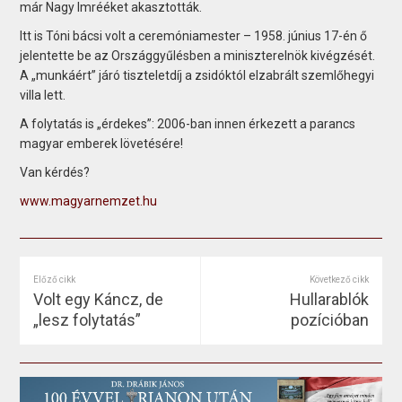
már Nagy Imrééket akasztották.
Itt is Tóni bácsi volt a ceremóniamester – 1958. június 17-én ő
jelentette be az Országgyűlésben a miniszterelnök kivégzését.
A „munkáért” járó tiszteletdíj a zsidóktól elzabrált szemlőhegyi
villa lett.
A folytatás is „érdekes”: 2006-ban innen érkezett a parancs
magyar emberek lövetésére!
Van kérdés?
www.magyarnemzet.hu
Előző cikk
Következő cikk
Volt egy Káncz, de
Hullarablók
„lesz folytatás”
pozícióban