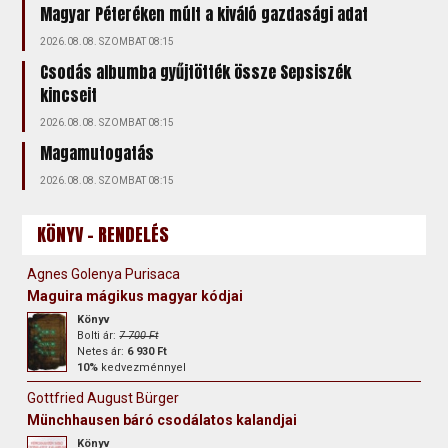
Magyar Péteréken múlt a kiváló gazdasági adat
2026.08.08. SZOMBAT 08:15
Csodás albumba gyűjtötték össze Sepsiszék
kincseit
2026.08.08. SZOMBAT 08:15
Magamutogatás
2026.08.08. SZOMBAT 08:15
KÖNYV - RENDELÉS
Agnes Golenya Purisaca
Maguira mágikus magyar kódjai
Könyv
Bolti ár:
7 700 Ft
Netes ár:
6 930 Ft
10%
kedvezménnyel
Gottfried August Bürger
Münchhausen báró csodálatos kalandjai
Könyv