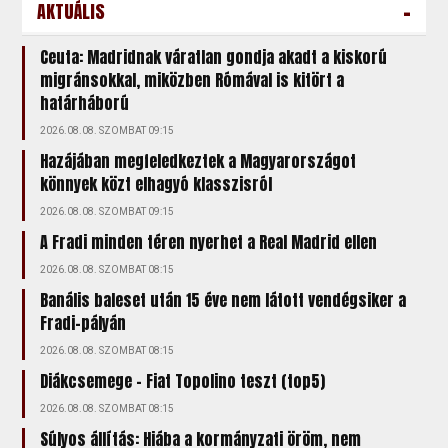
-
AKTUÁLIS
Ceuta: Madridnak váratlan gondja akadt a kiskorú
migránsokkal, miközben Rómával is kitört a
határháború
2026.08.08. SZOMBAT 09:15
Hazájában megfeledkeztek a Magyarországot
könnyek közt elhagyó klasszisról
2026.08.08. SZOMBAT 09:15
A Fradi minden téren nyerhet a Real Madrid ellen
2026.08.08. SZOMBAT 08:15
Banális baleset után 15 éve nem látott vendégsiker a
Fradi-pályán
2026.08.08. SZOMBAT 08:15
Diákcsemege – Fiat Topolino teszt (top5)
2026.08.08. SZOMBAT 08:15
Súlyos állítás: Hiába a kormányzati öröm, nem