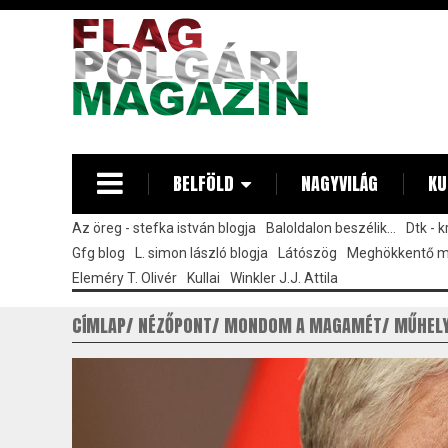
Ugrás
a
tartalomra
BELFÖLD
NAGYVILÁG
KU
Az öreg - stefka istván blogja
Baloldalon beszélik...
Dtk - 
Gfg blog
L. simon lászló blogja
Látószög
Meghökkentő 
Eleméry T. Olivér
Kullai
Winkler J.J. Attila
CÍMLAP
NÉZŐPONT
MONDOM A MAGAMÉT
MŰHEL