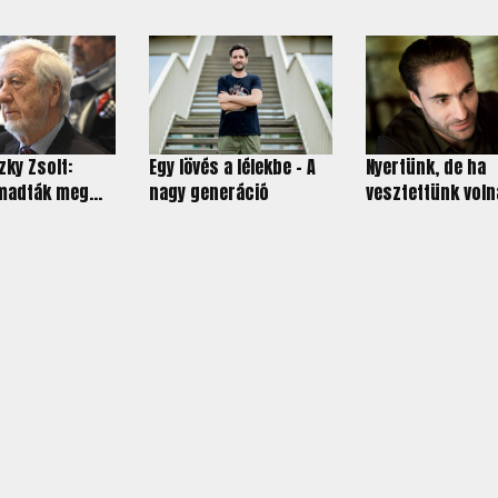
ky Zsolt:
Egy lövés a lélekbe – A
Nyertünk, de ha
madták meg...
nagy generáció
vesztettünk volna