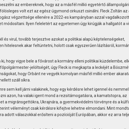
bebeszélni az embereknek, hogy az a másfél millió egyetértő állampolgári
ölösleges volt ezt az egész úgymond cirkuszt csinálni. Fleck Zoltán az
Jogász végzettsége ellenére a 2022-es kampányban azzal vagdalkozott
t módosítani. Ilyen feleletért az egyetemen úgy kirúgják a hallgatót a v
l és virul, tovább terjesztve azokat a politikai alapú képtelenségeket,
n hitelesnek akar feltüntetni, holott csak egyszerűen lázításról, kormán
, hogy vigye bele a fővárost a kormány elleni politikai küzdelembe, el
polgármester-jelöltségét, úgy Fleck is megkapta a leckéjét a Böszmét
ácánságokat, hogy Orbánt ne vegyék komolyan másfél millió ember akarat
lett száll síkra.
re sem kell járni valakinek, hogy egy kérdésre lehet igennel és nemmel 
ragozni azon, ha valaki igent mond a rezsitámogatásra, a kamatstopra, az
t a migránsgettókra, Ukrajnára, a gyermekvédelmi törvényre és a külfö
rint véleményt csak kérdésre kifejtve lehetne elmondani. Mint mondta
 adott válaszokkal erősíteni a pozícióját Európában, akkor ez arra tel