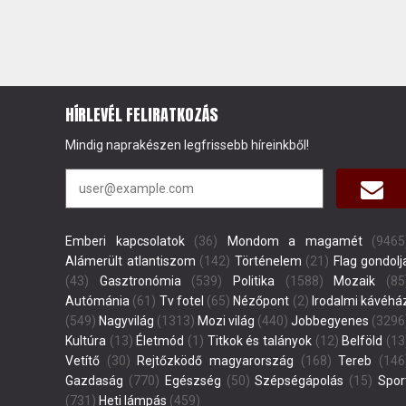
HÍRLEVÉL FELIRATKOZÁS
Mindig naprakészen legfrissebb híreinkből!
Emberi kapcsolatok
(36)
Mondom a magamét
(9465
Alámerült atlantiszom
(142)
Történelem
(21)
Flag gondolj
(43)
Gasztronómia
(539)
Politika
(1588)
Mozaik
(85
Autómánia
(61)
Tv fotel
(65)
Nézőpont
(2)
Irodalmi kávéhá
(549)
Nagyvilág
(1313)
Mozi világ
(440)
Jobbegyenes
(3296
Kultúra
(13)
Életmód
(1)
Titkok és talányok
(12)
Belföld
(13
Vetítő
(30)
Rejtőzködő magyarország
(168)
Tereb
(146
Gazdaság
(770)
Egészség
(50)
Szépségápolás
(15)
Spor
(731)
Heti lámpás
(459)