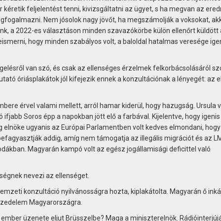
r kéretik feljelentést tenni, kivizsgáltatni az ügyet, s ha megvan az er
megfogalmazni. Nem jósolok nagy jövőt, ha megszámolják a voksokat, ak
, a 2022-es választáson minden szavazókörbe külön ellenőrt küldött 
beismerni, hogy minden szabályos volt, a baloldal hatalmas veresége ige
rgelésről van szó, és csak az ellenséges érzelmek felkorbácsolásáról sz
tató óriásplakátok jól kifejezik ennek a konzultációnak a lényegét: az 
bere érvel valami mellett, arról hamar kiderül, hogy hazugság. Ursula 
ifjabb Soros épp a napokban jött elő a farbával. Kijelentve, hogy igenis
g elnöke ugyanis az Európai Parlamentben volt kedves elmondani, hogy
befagyasztják addig, amíg nem támogatja az illegális migrációt és az 
odákban. Magyarán kampó volt az egész jogállamisági deficittel való
nségnek nevezi az ellenséget.
nemzeti konzultáció nyilvánosságra hozta, kiplakátolta. Magyarán ő ink
veszedelem Magyarországra.
ió ember üzenete eljut Brüsszelbe? Maga a miniszterelnök. Rádióinterjú