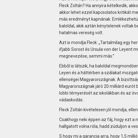
Fleck Zoltán? Ha annyira kételkedik, akko
akkor lehet ezzel kapcsolatos kritikát 
más eredményt kapnának. Emlékezhetünk
baloldal, akik aztán kénytelenek voltak 
hatalmas vereség volt.
Azt is mondja Fleck: „Tartalmilag egy he
ifjabb Sorost és Ursula von der Leyent mu
megnevezése, semmi más.”
Ebből is látszik, ha baloldal megmondóem
Leyen és a háttérben a szálakat mozgató 
ellenségei Magyarországnak. A bizottsá
Magyarországnak járó 20 milliárd eurót 
lobbi térnyerését az iskolákban és az óv
vádaskodás.
Fleck Zoltán kivételesen jól mondja, elle
Csakhogy neki éppen az fáj, hogy ezt a 
hallgatott volna róla, hadd zúduljon a 
S hogy mi a garancia arra, hogy 1,5 mill