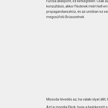
Furcsa álláspont, ez kétségtelen. Csak a
konzultáció, akkor Flecknek miért kell err
propagandaeszköz, és az unióban ez sem
megcsúfoló Brüsszelnek.
Micsoda tévedés az, ha valaki olyat állí
Azt is mondja Fleck, hogy a beérkezett 