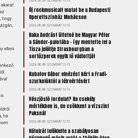
2026.08.08. SZOMBAT 13:15
 akarat
Új rockmusicalt mutat be a Budapesti
 az
Operettszínház Mohácson
, hogy
izsgán,
2026.08.08. SZOMBAT 13:15
Baka Andrást ültetné be Magyar Péter
a Sándor-palotába – így mentette fel a
Tisza jelöltje Strasbourgban a
y elleni
sortűzperek egyik fő vádlottját
lenkező
2026.08.08. SZOMBAT 13:15
ől.
Kubatov Gábor elnézést kért a Fradi-
ával
szurkolóktól a félreértésért
2026.08.08. SZOMBAT 13:15
is
Vészjósló fordulat? Ha csekély
mértékben is, de csökkent a vízszint
ldről
Paksnál
, ha
2026.08.08. SZOMBAT 12:15
jesen
Hátulról felöklelte a szabályosan