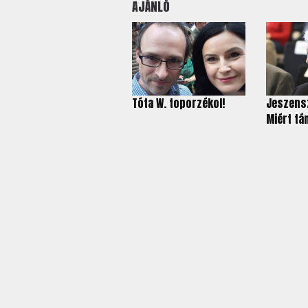
AJÁNLÓ
Tóta W. toporzékol!
Jeszensz
Miért tá