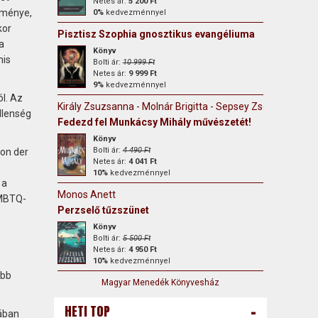
Netes ár:
5 200 Ft
edménye,
0%
kedvezménnyel
kor
Pisztisz Szophia gnosztikus evangéliuma
a
Könyv
nis
Bolti ár:
10 999 Ft
Netes ár:
9 999 Ft
9%
kedvezménnyel
ól. Az
Király Zsuzsanna - Molnár Brigitta - Sepsey Zsófia
ellenség
Fedezd fel Munkácsy Mihály művészetét!
Könyv
Bolti ár:
4 490 Ft
von der
Netes ár:
4 041 Ft
10%
kedvezménnyel
 a
Monos Anett
LMBTQ-
Perzselő tűzszünet
Könyv
Bolti ár:
5 500 Ft
Netes ár:
4 950 Ft
10%
kedvezménnyel
ább
Magyar Menedék Könyvesház
-
HETI TOP
jában