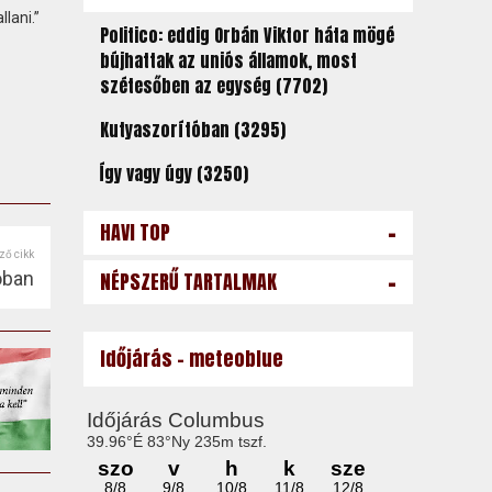
lani.”
Politico: eddig Orbán Viktor háta mögé
bújhattak az uniós államok, most
szétesőben az egység (7702)
Kutyaszorítóban (3295)
Így vagy úgy (3250)
-
HAVI TOP
ző cikk
-
óban
NÉPSZERŰ TARTALMAK
Időjárás - meteoblue