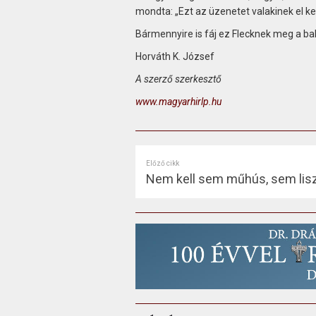
mondta: „Ezt az üzenetet valakinek el ke
Bármennyire is fáj ez Flecknek meg a bal
Horváth K. József
A szerző szerkesztő
www.magyarhirlp.hu
Előző cikk
Nem kell sem műhús, sem lis