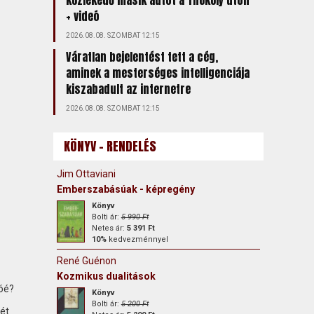
közlekedő másik autót a Thököly úton
+ videó
2026.08.08. SZOMBAT 12:15
Váratlan bejelentést tett a cég,
aminek a mesterséges intelligenciája
kiszabadult az internetre
2026.08.08. SZOMBAT 12:15
KÖNYV - RENDELÉS
Jim Ottaviani
Emberszabásúak - képregény
Könyv
Bolti ár:
5 990 Ft
Netes ár:
5 391 Ft
10%
kedvezménnyel
René Guénon
Kozmikus dualitások
ióé?
Könyv
Bolti ár:
5 200 Ft
ét