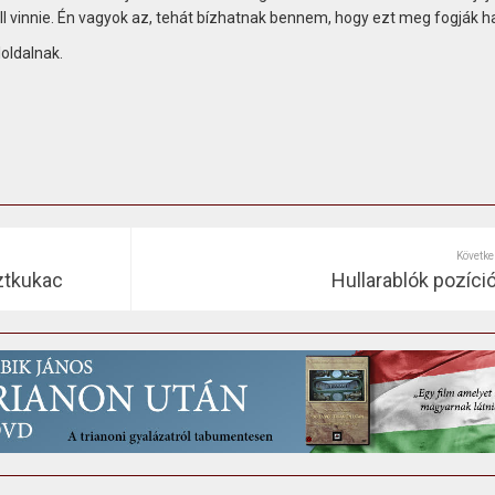
ll vinnie. Én vagyok az, tehát bízhatnak bennem, hogy ezt meg fogják hal
oldalnak.
Követke
ztkukac
Hullarablók pozíci