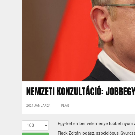
NEMZETI KONZULTÁCIÓ: JOBBEG
2024 JANUÁR 24.
FLAG
Egy-két ember véleménye többet nyom a 
Fleck Zoltán jogász, szociológus, Gyur