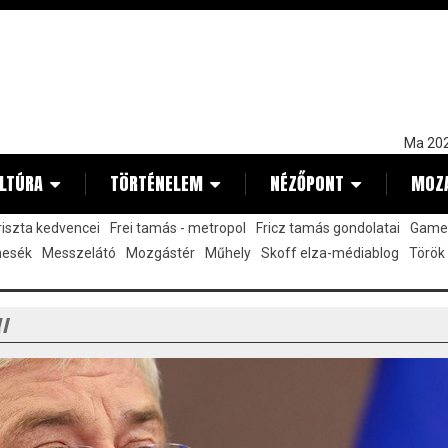
Ma 202
LTÚRA
TÖRTÉNELEM
NÉZŐPONT
MOZ
kriszta kedvencei
Frei tamás - metropol
Fricz tamás gondolatai
Gamez
mesék
Messzelátó
Mozgástér
Műhely
Skoff elza-médiablog
Török
Y