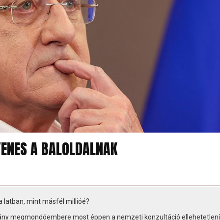
YENES A BALOLDALNAK
latban, mint másfél millióé?
csány megmondóembere most éppen a nemzeti konzultáció ellehetetlení