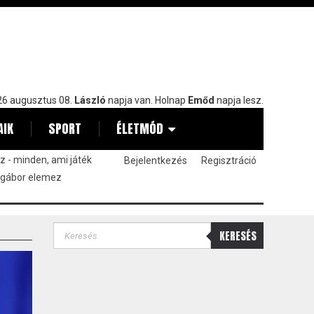
6 augusztus 08.
László
napja van. Holnap
Emőd
napja lesz.
AIK
SPORT
ÉLETMÓD
 - minden, ami játék
Bejelentkezés
Regisztráció
 gábor elemez
KERESÉS