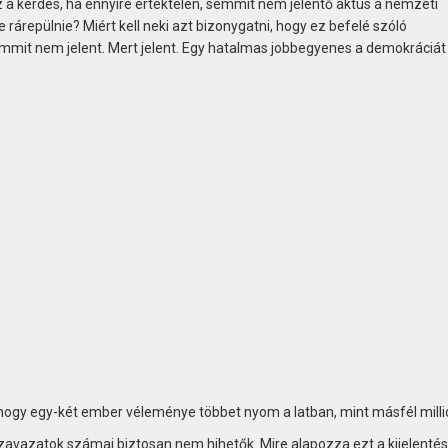
z a kérdés, ha ennyire értéktelen, semmit nem jelentő aktus a nemzeti
e rárepülnie? Miért kell neki azt bizonygatni, hogy ez befelé szóló
mit nem jelent. Mert jelent. Egy hatalmas jobbegyenes a demokráciát
t, hogy egy-két ember véleménye többet nyom a latban, mint másfél mill
szavazatok számai biztosan nem hihetők. Mire alapozza ezt a kijelentés