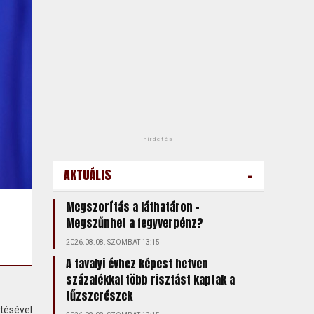
hirdetés
-
AKTUÁLIS
Megszorítás a láthatáron –
Megszűnhet a fegyverpénz?
2026.08.08. SZOMBAT 13:15
A tavalyi évhez képest hetven
százalékkal több risztást kaptak a
tűzszerészek
tésével