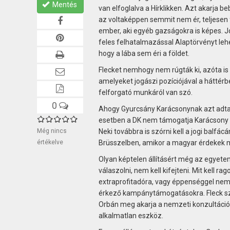
Mentés
van elfoglalva a Hírklikken. Azt akarja 
az voltaképpen semmit nem ér, teljesen f
ember, aki egyéb gazságokra is képes. 
feles felhatalmazással Alaptörvényt lehe
hogy a lába sem éri a földet.
Flecket nemhogy nem rúgták ki, azóta is é
amelyeket jogászi pozíciójával a háttérbe
felforgató munkáról van szó.
0
Ahogy Gyurcsány Karácsonynak azt adta ki
esetben a DK nem támogatja Karácsony fő
Még nincs
Neki továbbra is szórni kell a jogi balf
értékelve
Brüsszelben, amikor a magyar érdekek mel
Olyan képtelen állításért még az egyetem
válaszolni, nem kell kifejteni. Mit kell 
extraprofitadóra, vagy éppenséggel neme
érkező kampánytámogatásokra. Fleck sze
Orbán meg akarja a nemzeti konzultációra
alkalmatlan eszköz.