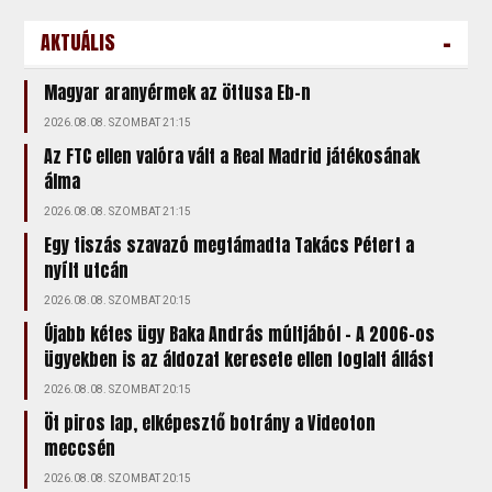
-
AKTUÁLIS
Magyar aranyérmek az öttusa Eb-n
2026.08.08. SZOMBAT 21:15
Az FTC ellen valóra vált a Real Madrid játékosának
álma
2026.08.08. SZOMBAT 21:15
Egy tiszás szavazó megtámadta Takács Pétert a
nyílt utcán
2026.08.08. SZOMBAT 20:15
Újabb kétes ügy Baka András múltjából – A 2006-os
ügyekben is az áldozat keresete ellen foglalt állást
2026.08.08. SZOMBAT 20:15
Öt piros lap, elképesztő botrány a Videoton
meccsén
2026.08.08. SZOMBAT 20:15