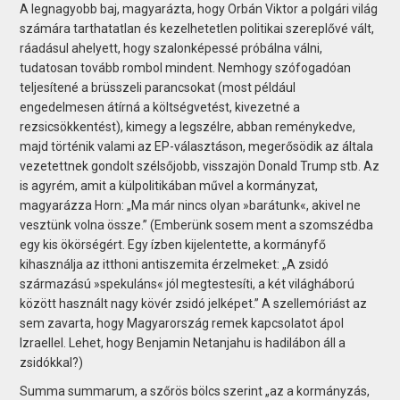
A legnagyobb baj, magyarázta, hogy Orbán Viktor a polgári világ
számára tarthatatlan és kezelhetetlen politikai szereplővé vált,
ráadásul ahelyett, hogy szalonképessé próbálna válni,
tudatosan tovább rombol mindent. Nemhogy szófogadóan
teljesítené a brüsszeli parancsokat (most például
engedelmesen átírná a költségvetést, kivezetné a
rezsicsökkentést), kimegy a legszélre, abban reménykedve,
majd történik valami az EP-választáson, megerősödik az általa
vezetettnek gondolt szélsőjobb, visszajön Donald Trump stb. Az
is agyrém, amit a külpolitikában művel a kormányzat,
magyarázza Horn: „Ma már nincs olyan »barátunk«, akivel ne
vesztünk volna össze.” (Emberünk sosem ment a szomszédba
egy kis ökörségért. Egy ízben kijelentette, a kormányfő
kihasználja az itthoni antiszemita érzelmeket: „A zsidó
származású »spekuláns« jól megtestesíti, a két világháború
között használt nagy kövér zsidó jelképet.” A szellemóriást az
sem zavarta, hogy Magyarország remek kapcsolatot ápol
Izraellel. Lehet, hogy Benjamin Netanjahu is hadilábon áll a
zsidókkal?)
Summa summarum, a szőrös bölcs szerint „az a kormányzás,