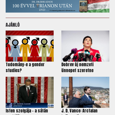
AJÁNLÓ
Tudomány-e a gender
Dobrev új nemzeti
studies?
ünnepet szeretne
Isten szolgája – a sátán
J. D. Vance: Arctalan