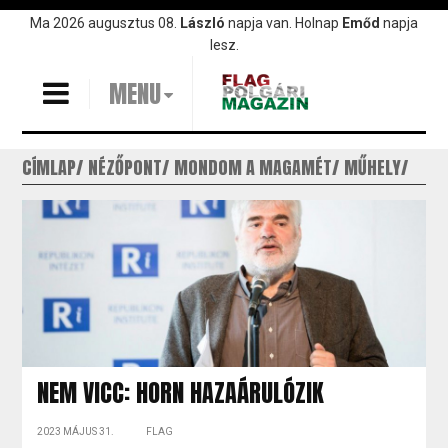
Ugrás
Ma 2026 augusztus 08.
László
napja van. Holnap
Emőd
napja
a
lesz.
tartalomra
MENU
CÍMLAP
NÉZŐPONT
MONDOM A MAGAMÉT
MŰHELY
NEM VICC: HORN HAZAÁRULÓZIK
2023 MÁJUS 31.
FLAG