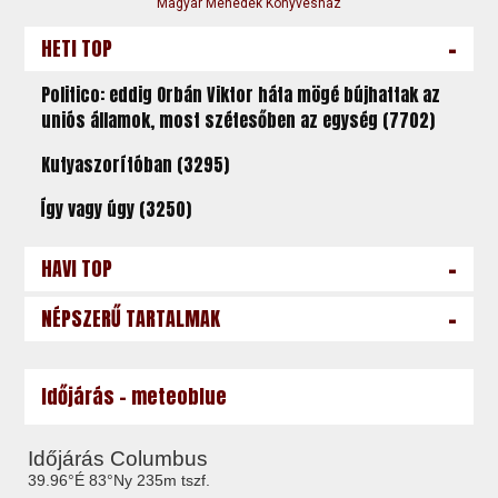
Magyar Menedék Könyvesház
-
HETI TOP
Politico: eddig Orbán Viktor háta mögé bújhattak az
uniós államok, most szétesőben az egység (7702)
Kutyaszorítóban (3295)
Így vagy úgy (3250)
-
HAVI TOP
-
NÉPSZERŰ TARTALMAK
Időjárás - meteoblue