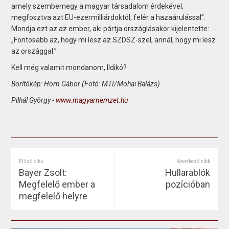
amely szembemegy a magyar társadalom érdekével,
megfosztva azt EU-ezermilliárdoktól, felér a hazaárulással”.
Mondja ezt az az ember, aki pártja országlásakor kijelentette:
„Fontosabb az, hogy mi lesz az SZDSZ-szel, annál, hogy mi lesz
az országgal.”
Kell még valamit mondanom, Ildikó?
Borítókép: Horn Gábor (Fotó: MTI/Mohai Balázs)
Pilhál György -
www.magyarnemzet.hu
Előző cikk
Következő cikk
Bayer Zsolt:
Hullarablók
Megfelelő ember a
pozícióban
megfelelő helyre