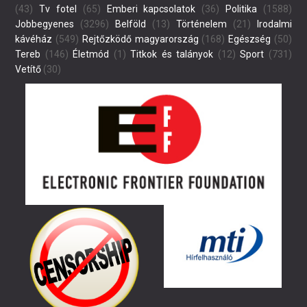
(43)
Tv fotel
(65)
Emberi kapcsolatok
(36)
Politika
(1588)
Jobbegyenes
(3296)
Belföld
(13)
Történelem
(21)
Irodalmi
kávéház
(549)
Rejtőzködő magyarország
(168)
Egészség
(50)
Tereb
(146)
Életmód
(1)
Titkok és talányok
(12)
Sport
(731)
Vetítő
(30)