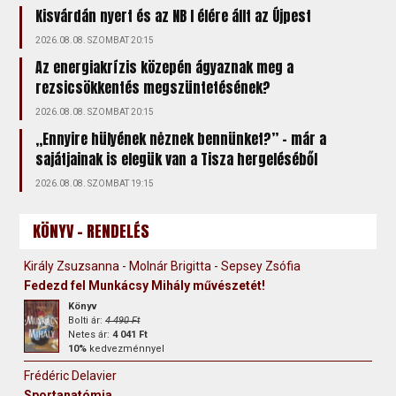
Kisvárdán nyert és az NB I élére állt az Újpest
2026.08.08. SZOMBAT 20:15
Az energiakrízis közepén ágyaznak meg a
rezsicsökkentés megszüntetésének?
2026.08.08. SZOMBAT 20:15
„Ennyire hülyének nėznek bennünket?” – már a
sajátjainak is elegük van a Tisza hergeléséből
2026.08.08. SZOMBAT 19:15
KÖNYV - RENDELÉS
Király Zsuzsanna - Molnár Brigitta - Sepsey Zsófia
Fedezd fel Munkácsy Mihály művészetét!
Könyv
Bolti ár:
4 490 Ft
Netes ár:
4 041 Ft
10%
kedvezménnyel
Frédéric Delavier
Sportanatómia