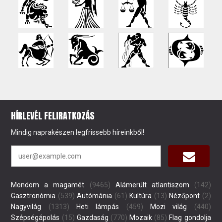
HÍRLEVÉL FELIRATKOZÁS
Mindig naprakészen legfrissebb híreinkből!
Mondom a magamét
(9465)
Alámerült atlantiszom
(142)
Gasztronómia
(539)
Autómánia
(61)
Kultúra
(13)
Nézőpont
(2)
Nagyvilág
(1313)
Heti lámpás
(459)
Mozi világ
(440)
Szépségápolás
(15)
Gazdaság
(770)
Mozaik
(85)
Flag gondolja