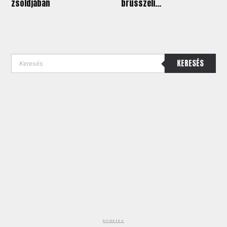
zsoldjában
brüsszeli...
KERESÉS
hirdetés