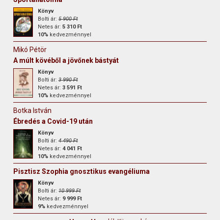
Könyv
Bolti ár:
5 900 Ft
Netes ár:
5 310 Ft
10%
kedvezménnyel
Mikó Pétör
A múlt kövéből a jövőnek bástyát
Könyv
Bolti ár:
3 990 Ft
Netes ár:
3 591 Ft
10%
kedvezménnyel
Botka István
Ébredés a Covid-19 után
Könyv
Bolti ár:
4 490 Ft
Netes ár:
4 041 Ft
10%
kedvezménnyel
Pisztisz Szophia gnosztikus evangéliuma
Könyv
Bolti ár:
10 999 Ft
Netes ár:
9 999 Ft
9%
kedvezménnyel