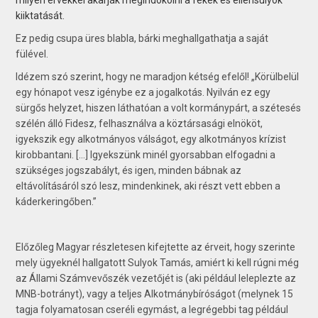
kiiktatását.
Ez pedig csupa üres blabla, bárki meghallgathatja a saját
fülével.
Idézem szó szerint, hogy ne maradjon kétség efelől! „Körülbelül
egy hónapot vesz igénybe ez a jogalkotás. Nyilván ez egy
sürgős helyzet, hiszen láthatóan a volt kormánypárt, a szétesés
szélén álló Fidesz, felhasználva a köztársasági elnököt,
igyekszik egy alkotmányos válságot, egy alkotmányos krízist
kirobbantani. […] Igyekszünk minél gyorsabban elfogadni a
szükséges jogszabályt, és igen, minden bábnak az
eltávolításáról szó lesz, mindenkinek, aki részt vett ebben a
káderkeringőben.”
Előzőleg Magyar részletesen kifejtette az érveit, hogy szerinte
mely ügyeknél hallgatott Sulyok Tamás, amiért ki kell rúgni még
az Állami Számvevőszék vezetőjét is (aki például leleplezte az
MNB-botrányt), vagy a teljes Alkotmánybíróságot (melynek 15
tagja folyamatosan cseréli egymást, a legrégebbi tag például