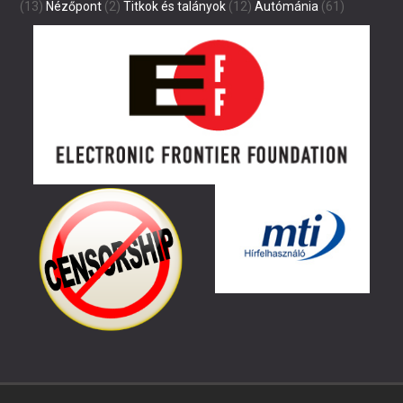
(13)
Nézőpont
(2)
Titkok és talányok
(12)
Autómánia
(61)