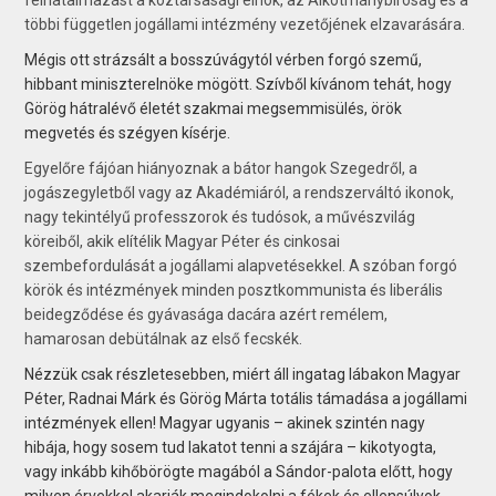
többi független jogállami intézmény vezetőjének elzavarására.
Mégis ott strázsált a bosszúvágytól vérben forgó szemű,
hibbant miniszterelnöke mögött. Szívből kívánom tehát, hogy
Görög hátralévő életét szakmai megsemmisülés, örök
megvetés és szégyen kísérje.
Egyelőre fájóan hiányoznak a bátor hangok Szegedről, a
jogászegyletből vagy az Akadémiáról, a rendszerváltó ikonok,
nagy tekintélyű professzorok és tudósok, a művészvilág
köreiből, akik elítélik Magyar Péter és cinkosai
szembefordulását a jogállami alapvetésekkel. A szóban forgó
körök és intézmények minden posztkommunista és liberális
beidegződése és gyávasága dacára azért remélem,
hamarosan debütálnak az első fecskék.
Nézzük csak részletesebben, miért áll ingatag lábakon Magyar
Péter, Radnai Márk és Görög Márta totális támadása a jogállami
intézmények ellen! Magyar ugyanis – akinek szintén nagy
hibája, hogy sosem tud lakatot tenni a szájára – kikotyogta,
vagy inkább kihőbörögte magából a Sándor-palota előtt, hogy
milyen érvekkel akarják megindokolni a fékek és ellensúlyok