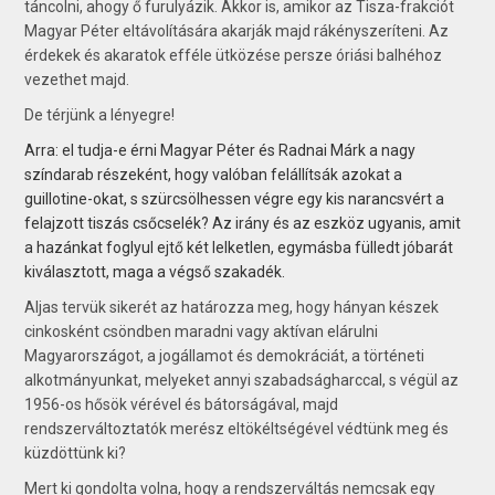
táncolni, ahogy ő furulyázik. Akkor is, amikor az Tisza-frakciót
Magyar Péter eltávolítására akarják majd rákényszeríteni. Az
érdekek és akaratok efféle ütközése persze ­óriási balhéhoz
vezethet majd.
De térjünk a lényegre!
Arra: el tudja-e érni Magyar Péter és Radnai Márk a nagy
színdarab részeként, hogy valóban felállítsák azokat a
guillotine-okat, s szürcsölhessen végre egy kis narancsvért a
felajzott tiszás csőcselék? Az irány és az eszköz ugyanis, amit
a hazánkat foglyul ejtő két lelketlen, egymásba fülledt jóbarát
kiválasztott, maga a végső szakadék.
Aljas tervük sikerét az határozza meg, hogy hányan készek
cinkosként csöndben maradni vagy aktívan elárulni
Magyarországot, a jogállamot és demokráciát, a történeti
alkotmányunkat, melyeket annyi szabadságharccal, s végül az
1956-os hősök vérével és bátorságával, majd
rendszerváltoztatók merész eltökéltségével védtünk meg és
küzdöttünk ki?
Mert ki gondolta volna, hogy a rendszerváltás nemcsak egy