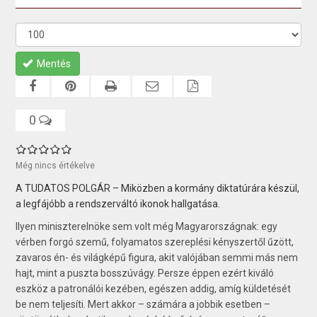
Mentés
0
Még nincs értékelve
A TUDATOS POLGÁR – Miközben a kormány diktatúrára készül,
a legfájóbb a rendszerváltó ikonok hallgatása.
Ilyen miniszterelnöke sem volt még Magyarországnak: egy
vérben forgó szemű, folyamatos szereplési kényszertől űzött,
zavaros én- és világképű figura, akit valójában semmi más nem
hajt, mint a puszta bosszúvágy. Persze éppen ezért kiváló
eszköz a patronálói kezében, egészen addig, amíg küldetését
be nem teljesíti. Mert akkor – számára a jobbik esetben –