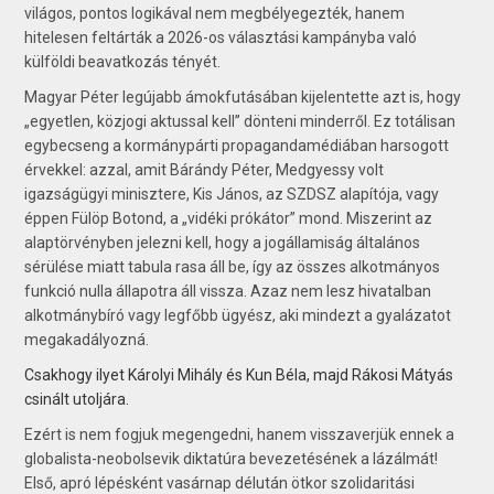
világos, pontos logikával nem megbélyegezték, hanem
hitelesen feltárták a 2026-os választási kampányba való
külföldi beavatkozás tényét.
Magyar Péter legújabb ámokfutásában kijelentette azt is, hogy
„egyetlen, közjogi aktussal kell” dönteni minderről. Ez totálisan
egybecseng a kormánypárti propagandamédiában harsogott
érvekkel: azzal, amit Bárándy Péter, Medgyessy volt
igazságügyi minisztere, Kis János, az SZDSZ alapítója, vagy
éppen Fülöp Botond, a „vidéki prókátor” mond. Miszerint az
alaptörvényben jelezni kell, hogy a jogállamiság általános
sérülése miatt tabula rasa áll be, így az összes alkotmányos
funkció nulla állapotra áll vissza. Azaz nem lesz hivatalban
alkotmánybíró vagy legfőbb ügyész, aki mindezt a gyalázatot
megakadályozná.
Csakhogy ilyet Károlyi Mihály és Kun Béla, majd Rákosi Mátyás
csinált utoljára.
Ezért is nem fogjuk megengedni, hanem visszaverjük ennek a
globalista-neobolsevik diktatúra bevezetésének a lázálmát!
Első, apró lépésként vasárnap délután ötkor szolidaritási