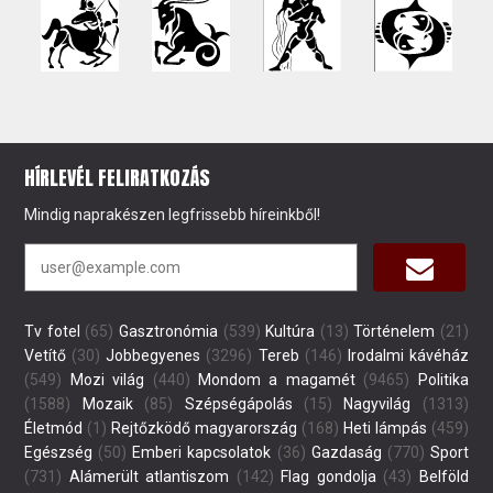
HÍRLEVÉL FELIRATKOZÁS
Mindig naprakészen legfrissebb híreinkből!
Tv fotel
(65)
Gasztronómia
(539)
Kultúra
(13)
Történelem
(21)
Vetítő
(30)
Jobbegyenes
(3296)
Tereb
(146)
Irodalmi kávéház
(549)
Mozi világ
(440)
Mondom a magamét
(9465)
Politika
(1588)
Mozaik
(85)
Szépségápolás
(15)
Nagyvilág
(1313)
Életmód
(1)
Rejtőzködő magyarország
(168)
Heti lámpás
(459)
Egészség
(50)
Emberi kapcsolatok
(36)
Gazdaság
(770)
Sport
(731)
Alámerült atlantiszom
(142)
Flag gondolja
(43)
Belföld