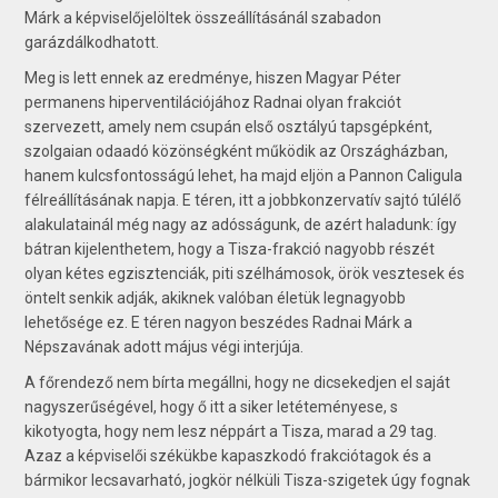
Márk a képviselőjelöltek összeállításánál szabadon
garázdálkodhatott.
Meg is lett ennek az eredménye, hiszen Magyar Péter
permanens hiperventilációjához Radnai olyan frakciót
szervezett, amely nem csupán első osztályú tapsgépként,
szolgaian odaadó közönségként működik az Országházban,
hanem kulcsfontosságú lehet, ha majd eljön a Pannon Caligula
félreállításának napja. E téren, itt a jobbkonzervatív sajtó túlélő
alakulatainál még nagy az adósságunk, de azért haladunk: így
bátran kijelenthetem, hogy a Tisza-frakció nagyobb részét
olyan kétes egzisztenciák, piti szélhámosok, örök vesztesek és
öntelt senkik adják, akiknek valóban életük legnagyobb
lehetősége ez. E téren nagyon beszédes Radnai Márk a
Népszavának adott május végi interjúja.
A főrendező nem bírta megállni, hogy ne dicsekedjen el saját
nagyszerűségével, hogy ő itt a siker letéteményese, s
kikotyogta, hogy nem lesz néppárt a Tisza, marad a 29 tag.
Azaz a képviselői székükbe kapaszkodó frakciótagok és a
bármikor lecsavarható, jogkör nélküli Tisza-szigetek úgy fognak