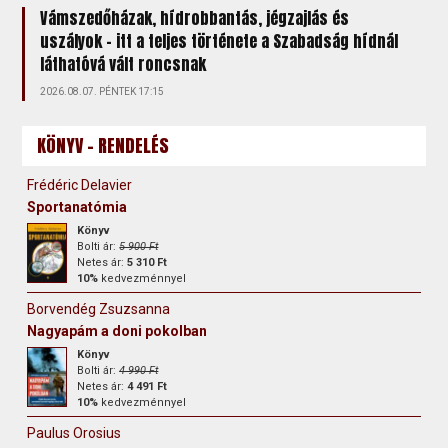
Vámszedőházak, hídrobbantás, jégzajlás és
uszályok – itt a teljes története a Szabadság hídnál
láthatóvá vált roncsnak
2026.08.07. PÉNTEK 17:15
KÖNYV - RENDELÉS
Frédéric Delavier
Sportanatómia
Könyv
Bolti ár:
5 900 Ft
Netes ár:
5 310 Ft
10%
kedvezménnyel
Borvendég Zsuzsanna
Nagyapám a doni pokolban
Könyv
Bolti ár:
4 990 Ft
Netes ár:
4 491 Ft
10%
kedvezménnyel
Paulus Orosius