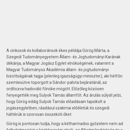
A cinkosok és kollaboránsok ékes példája Görög Márta, a
Szegedi Tudományegyetem Állam- és Jogtudományi Karának
dékánja, a Magyar Jogász Egylet elnökségének, valamint a
Magyar Tudományos Akadémia állam- és jogtudományi
bizottságának tagja (jelenleg igazságügyi miniszter), aki hétfőn
szemlesütve toporgott a Sándor-palota bejáratánál, az
ordítozva hadováló főnöke mögött. Előzőleg közösen
fenyegették meg Sulyok Tamás államfőt. Az árulás súlyát jelzi,
hogy Görög eddig Sulyok Tamás előadásain tapsikolt a
jogászegyletben, ráadásul szakmai előéletük és szegedi
háttérük is szorosan összeköti őket.
Görög is pontosan tudja, hogy a kétharmados győzelem nem ad
felhatalmazást a köztársasági elnök, az Alkotmánybíróság és a