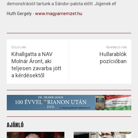
demonstrációt tartunk a Sándor-palota előtt. Jöjjenek el!
Huth Gergely -
www.magyarnemzet.hu
Előző cikk
Következő cikk
Kihallgatta a NAV
Hullarablók
Molnár Áront, aki
pozícióban
teljesen zavarba jött
a kérdésektől
AJÁNLÓ