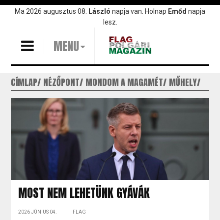
Ugrás
Ma 2026 augusztus 08.
László
napja van. Holnap
Emőd
napja
a
lesz.
tartalomra
MENU
CÍMLAP
NÉZŐPONT
MONDOM A MAGAMÉT
MŰHELY
MOST NEM LEHETÜNK GYÁVÁK
2026 JÚNIUS 04.
FLAG