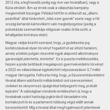
2012 óta, a legfrissebb pedig egy éve van hivatalban), vagy a
Kúria elnökét. Ám az érvek csak a választási kampány
megismételt lózungjai. Például hétfőn is előkerült az „állami
pedofilok” által tönkretett „több ezer gyerek” esete vagy a fél
ország kiirtandó kártevőként való megbélyegzése (pedig a
poloskázás szemantikája világosan csakis őróla szólt, a
lehallgatási botránya okán).
Magyar vádjai között szerepel, hogy „a gyülekezési jog
korlátozásával olyan törvényt fogadott el az előző hatalom,
amely a békés polgári részvétel egyik alapvető alkotmányos
garanciáját jelentette, érintette”. Ez is puszta mellébeszélés,
hiszen a pride betiltását megalapozó gyermekvédelmi törvényt
a 2022-es választással egybekötött népszavazáson 3,7 millió
magyar támogatta. Felhozta még, hogy „a Szuverenitásvédelmi
Hivatal állami adófizetői milliárdokból civil szervezeteket,
civileket és oknyomozó újságírókat bélyegzett meg, próbált
lejáratni.” A valóságban mindenki emlékezhet rá, hogy a
hivatalnak szánt hatósági jogkörökről társadalmi vita
bontakozott ki és a parlamenti többség végül elállt annak
bevezetésétől. Míg a hivatal által megfogalmazott jelentések