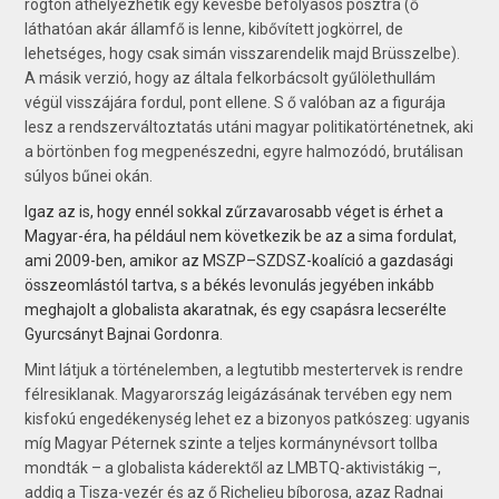
rögtön áthelyezhetik egy kevésbé befolyásos posztra (ő
láthatóan akár államfő is lenne, kibővített jogkörrel, de
lehetséges, hogy csak simán visszarendelik majd Brüsszelbe).
A másik verzió, hogy az általa felkorbácsolt gyűlölethullám
végül visszájára fordul, pont ellene. S ő valóban az a figurája
lesz a rendszerváltoztatás utáni magyar politikatörténetnek, aki
a börtönben fog megpenészedni, egyre halmozódó, brutálisan
súlyos bűnei okán.
Igaz az is, hogy ennél sokkal zűrzavarosabb véget is érhet a
Magyar-éra, ha például nem következik be az a sima fordulat,
ami 2009-ben, amikor az MSZP–SZDSZ-koalíció a gazdasági
összeomlástól tartva, s a békés levonulás jegyében inkább
meghajolt a globalista akaratnak, és egy csapásra lecserélte
Gyurcsányt Bajnai Gordonra.
Mint látjuk a történelemben, a legtutibb mestertervek is rendre
félresiklanak. Magyarország leigázásának tervében egy nem
kisfokú engedékenység lehet ez a bizonyos patkószeg: ugyanis
míg Magyar Péternek szinte a teljes kormánynévsort tollba
mondták – a globalista káderektől az LMBTQ-aktivistákig –,
addig a Tisza-vezér és az ő Richelieu bíborosa, azaz Radnai