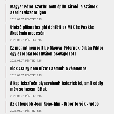
Magyar Péter szerint nem épült tároló, a számok
szerint viszont igen
2026.08.07. PÉNTEK 20:15
Utolsó pillanatos gól döntött az MTK és Puskás
Akadémia meccsén
2026.08.07. PÉNTEK 20:15
Ez megint nem jött be Magyar Péternek: Orbán Viktor
egy szerbiai fesztiválon csevapozott
2026.08.07. PÉNTEK 19:15
Rick Astley nem bízott semmit a véletlenre
2026.08.07. PÉNTEK 18:15
A Nap felszínén olyasvalamit fedeztek fel, amit eddig
még sohasem láttak
2026.08.07. PÉNTEK 18:15
Az öt legjobb Jean Reno-film – Bíbor folyók + videó
2026.08.07. PÉNTEK 18:15