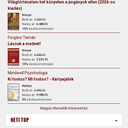
Világtörténelem hét könyvben a pogányok ellen (2026-os
kiadás)
Könyv
Bolti ár:
7 200 Ft
Netes ár:
6 480 Ft
10%
kedvezménnyel
Forgács Tamás
Lássuk a medvét!
Könyv
Bolti ár:
3 990 Ft
Netes ár:
3 591 Ft
10%
kedvezménnyel
Mindwell Pszichológia
Ki fontos? Mi fontos? - Kártyajáték
Kártya
Bolti ár:
9 990 Ft
Netes ár:
9 990 Ft
0%
kedvezménnyel
Magyar Menedék Könyvesház
-
HETI TOP