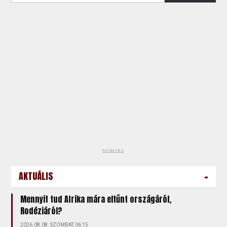
hirdetés
-
AKTUÁLIS
Mennyit tud Afrika mára eltűnt országáról,
Rodéziáról?
2026.08.08. SZOMBAT 06:15