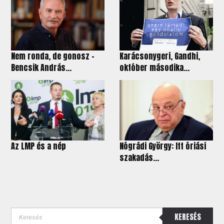
Nem ronda, de gonosz –
Karácsonygeri, Gandhi,
Bencsik András...
október másodika...
Az LMP és a nép
Nógrádi György: Itt óriási
szakadás...
KERESÉS