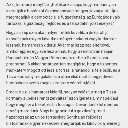
Az új kormány iránytűje: „Politikánk alapja, hogy mindannyian
szeretjük a hazánkat és mindannyian magyarok vagyunk. Újra
megragadjuk a demokrácia, a függetlenség, az Európához való
tartozás, a gazdasági fejlődés és a társadalmi jólét esélyét.”
Hogy a szép szavakat milyen tettek követik, a deklarált jó
szándéknak milyen következményei – sikerei vagy kudarcai –
lesznek, hamarosan kiderül. Akár már száz nap elteltével,
amikor éppen egy éve lesz annak, hogy Szent István napján
Pannonhalmán Magyar Péter meghirdette a Szent István-
programot. S akkor határozottan megígérte, hogy a tízpontos
munkaterv mögött ott lesz a forrás, a határidő, a felelősök, és a
Tisza-kormány megalakulása utáni első naptól negyedéves
bontásban követik majd a program végrehajtását.
Emellett az is hamarost kiderül, hogyan valósítja meg a Tisza-
kormány a „békés rendszerváltás” azon ígéreteit, mint például
hogy megőrzi a békét, és biztonságos, bevándorlóktól mentes
ország maradunk. Vagy hogy beindul a gazdaság, mert
hazahozzák az uniós forrásokat. Gondtalan fejlődést
biztosítanak a gyermekeknek, megtartják és kibővítik a jelenlegi