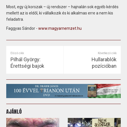
Most, egy új korszak – új rendszer – hajnalán sok egyéb kérdés
mellett az is eldől, ki vállalkozik és ki alkalmas erre a nem kis
feladatra.
Faggyas Sándor -
www.magyarnemzet.hu
Előző cikk
Következő cikk
Pilhál György:
Hullarablók
Érettségi bajok
pozícióban
AJÁNLÓ