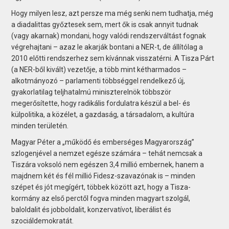
Hogy milyen lesz, azt persze ma még senki nem tudhatja, még
a diadalittas győztesek sem, mert ők is csak annyit tudnak
(vagy akarnak) mondani, hogy valódi rendszerváltást fognak
végrehajtani – azaz le akarják bontani a NER-t, de állítólag a
2010 előtti rendszerhez sem kívánnak visszatérni. A Tisza Párt
(a NER-ből kivált) vezetője, a több mint kétharmados –
alkotmányozó – parlamenti többséggel rendelkező új,
gyakorlatilag teljhatalmú miniszterelnök többször
megerősítette, hogy radikális fordulatra készül a bel- és
külpolitika, a közélet, a gazdaság, a társadalom, a kultúra
minden területén.
Magyar Péter a „működő és emberséges Magyarország”
szlogenjével a nemzet egésze számára – tehát nemcsak a
Tiszára voksoló nem egészen 3,4 millió embernek, hanem a
majdnem két és fél millió Fidesz-szavazónak is – minden
szépet és jót megígért, többek között azt, hogy a Tisza-
kormány az első perctől fogva minden magyart szolgál,
baloldalit és jobboldalit, konzervatívot, liberálist és
szociáldemokratát.