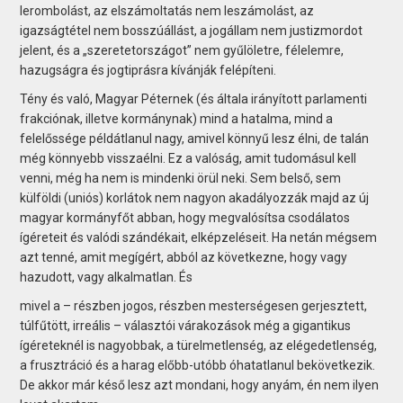
lerombolást, az elszámoltatás nem leszámolást, az
igazságtétel nem bosszúállást, a jogállam nem justizmordot
jelent, és a „szeretetországot” nem gyűlöletre, félelemre,
hazugságra és jogtiprásra kívánják felépíteni.
Tény és való, Magyar Péternek (és általa irányított parlamenti
frakciónak, illetve kormánynak) mind a hatalma, mind a
felelőssége példátlanul nagy, amivel könnyű lesz élni, de talán
még könnyebb visszaélni. Ez a valóság, amit tudomásul kell
venni, még ha nem is mindenki örül neki. Sem belső, sem
külföldi (uniós) korlátok nem nagyon akadályozzák majd az új
magyar kormányfőt abban, hogy megvalósítsa csodálatos
ígéreteit és valódi szándékait, elképzeléseit. Ha netán mégsem
azt tenné, amit megígért, abból az következne, hogy vagy
hazudott, vagy alkalmatlan. És
mivel a – részben jogos, részben mesterségesen gerjesztett,
túlfűtött, irreális – választói várakozások még a gigantikus
ígéreteknél is nagyobbak, a türelmetlenség, az elégedetlenség,
a frusztráció és a harag előbb-utóbb óhatatlanul bekövetkezik.
De akkor már késő lesz azt mondani, hogy anyám, én nem ilyen