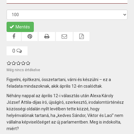
Mentés
0
Még nincs értékelve
Figyelni, építkezni, összetartani, várni és készülni – ez a
feladata mindazoknak, akik április 12-én csalódtak.
Néhány nappal az április 12-i választás után Alexa Károly
József Attila-díjas író, újságíró, szerkesztő, irodalomtörténész
közösségi oldalán nyílt levélben tette közzé, hogy
helyénvalónak tartaná, ha „kedves Sándor, Viktor és Laci” nem
vállalna képviselőséget az új parlamentben. Meg is indokolta,
miért?