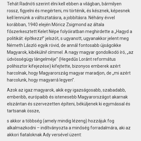
Tehát Radnóti szerint élni kell ebben a világban, bármilyen
rossz, figyelni és megérteni, mi történik, és késznek, képesnek
kell lennünk a változtatásra, a jobbításra. Néhány évvel
korábban, 1940 elején Móricz Zsigmond az általa
főszerkesztett Kelet Népe folyóiratban meghirdette a „Hagyd a
politikát: építkezz!” jelszót, s ugyanott, ugyanakkor jelent meg
Németh László egyik rövid, de annál fontosabb újságcikke
Magyarok, kibékülni! címmel. A nagy magyar gondolkodó író, „az
üdvösségügy lángelméje” (Hegedűs Loránt református
polihisztor kifejezése) kifejtette, bizonyos emberek azért
harcolnak, hogy Magyarország magyar maradjon, de „mi azért
harcolunk, hogy magyarrá legyen”.
Azok az igaz magyarok, akik egy igazságosabb, szabadabb,
emberibb, európaibb és istenesebb Magyarországot akarnak
elszántan és szervezetten építeni, béküljenek ki egymással és
tartsanak össze,
s akkor a többség (amely mindig lézeng) hozzájuk fog
alkalmazkodni – indítványozta a minőség forradalmára, aki az
akkori fiataloknak Ady versével üzent: