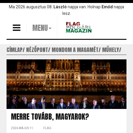
Ugrás
Ma 2026 augusztus 08.
László
napja van. Holnap
Emőd
napja
a
lesz.
tartalomra
MENU
CÍMLAP
NÉZŐPONT
MONDOM A MAGAMÉT
MŰHELY
MERRE TOVÁBB, MAGYAROK?
2026 MÁJUS 11.
FLAG