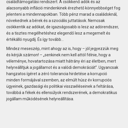
családtámogatási rendszert. A csökkenő adók és az
alacsonyabb infláció mindenkinek érezhető könnyebbséget fog
jelenteni a mindennapokban. Több pénz marad a családoknál,
növekednek a bérek és a szociális juttatások. Nemcsak
csökkentik az adókat, de igazságosabb is lesz az adórendszer,
és a tisztes megélhetéshez elegendő lesz a megemelt és
értékálló nyugdíj. És így tovább…
Mindez meseszép, mint ahogy az is, hogy – jól jegyezzük meg
és kérjük számon! – „senkinek nem kell attól félnie, hogy a
véleménye, hovatartozása miatt hátrány éri az életben, mert
helyreállítjuk a jogállamot és a valódi demokráciát”. Ugyancsak
hangzatos ígéret a zéró tolerancia hirdetése a korrupció
minden formájával szemben, az elmúlt húsz év korrupciós
ügyeinek, gazdasági és politikai visszaéléseinek a feltárása,
továbbá a fékek és ellensúlyok rendszerének, a demokratikus
jogállam működésének helyreállítása.