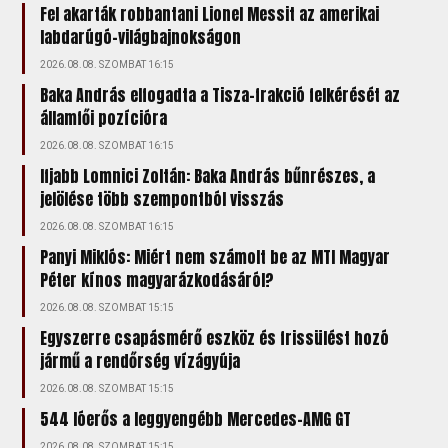
Fel akarták robbantani Lionel Messit az amerikai
labdarúgó-világbajnokságon
2026.08.08. SZOMBAT 16:15
Baka András elfogadta a Tisza-frakció felkérését az
államfői pozícióra
2026.08.08. SZOMBAT 16:15
Ifjabb Lomnici Zoltán: Baka András bűnrészes, a
jelölése több szempontból visszás
2026.08.08. SZOMBAT 16:15
Panyi Miklós: Miért nem számolt be az MTI Magyar
Péter kínos magyarázkodásáról?
2026.08.08. SZOMBAT 15:15
Egyszerre csapásmérő eszköz és frissülést hozó
jármű a rendőrség vízágyúja
2026.08.08. SZOMBAT 15:15
544 lóerős a leggyengébb Mercedes-AMG GT
2026.08.08. SZOMBAT 15:15