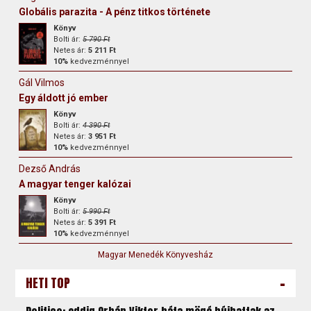
Globális parazita - A pénz titkos története
Könyv
Bolti ár:
5 790 Ft
Netes ár:
5 211 Ft
10%
kedvezménnyel
Gál Vilmos
Egy áldott jó ember
Könyv
Bolti ár:
4 390 Ft
Netes ár:
3 951 Ft
10%
kedvezménnyel
Dezső András
A magyar tenger kalózai
Könyv
Bolti ár:
5 990 Ft
Netes ár:
5 391 Ft
10%
kedvezménnyel
Magyar Menedék Könyvesház
-
HETI TOP