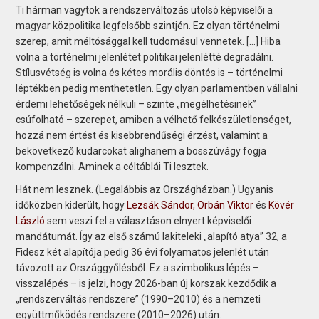
Ti hárman vagytok a rendszerváltozás utolsó képviselői a
magyar közpolitika legfelsőbb szintjén. Ez olyan történelmi
szerep, amit méltósággal kell tudomásul vennetek. […] Hiba
volna a történelmi jelenlétet politikai jelenlétté degradálni.
Stílusvétség is volna és kétes morális döntés is – történelmi
léptékben pedig menthetetlen. Egy olyan parlamentben vállalni
érdemi lehetőségek nélküli – szinte „megélhetésinek”
csúfolható – szerepet, amiben a vélhető felkészületlenséget,
hozzá nem értést és kisebbrendűségi érzést, valamint a
bekövetkező kudarcokat alighanem a bosszúvágy fogja
kompenzálni. Aminek a céltáblái Ti lesztek.
Hát nem lesznek. (Legalábbis az Országházban.) Ugyanis
időközben kiderült, hogy
Lezsák Sándor,
Orbán Viktor
és
Kövér
László
sem veszi fel a választáson elnyert képviselői
mandátumát. Így az első számú lakiteleki „alapító atya” 32, a
Fidesz két alapítója pedig 36 évi folyamatos jelenlét után
távozott az Országgyűlésből. Ez a szimbolikus lépés –
visszalépés – is jelzi, hogy 2026-ban új korszak kezdődik a
„rendszerváltás rendszere” (1990–2010) és a nemzeti
együttműködés rendszere (2010–2026) után.