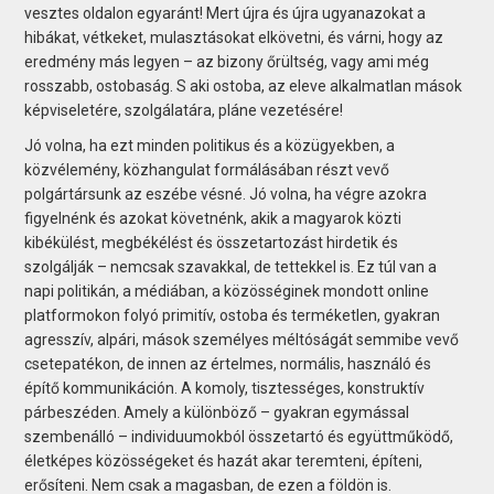
vesztes oldalon egyaránt! Mert újra és újra ugyanazokat a
hibákat, vétkeket, mulasztásokat elkövetni, és várni, hogy az
eredmény más legyen – az bizony őrültség, vagy ami még
rosszabb, ostobaság. S aki ostoba, az eleve alkalmatlan mások
képviseletére, szolgálatára, pláne vezetésére!
Jó volna, ha ezt minden politikus és a közügyekben, a
közvélemény, közhangulat formálásában részt vevő
polgártársunk az eszébe vésné. Jó volna, ha végre azokra
figyelnénk és azokat követnénk, akik a magyarok közti
kibékülést, megbékélést és összetartozást hirdetik és
szolgálják – nemcsak szavakkal, de tettekkel is. Ez túl van a
napi politikán, a médiában, a közösséginek mondott online
platformokon folyó primitív, ostoba és terméketlen, gyakran
agresszív, alpári, mások személyes méltóságát semmibe vevő
csetepatékon, de innen az értelmes, normális, használó és
építő kommunikáción. A komoly, tisztességes, konstruktív
párbeszéden. Amely a különböző – gyakran egymással
szembenálló – individuumokból összetartó és együttműködő,
életképes közösségeket és hazát akar teremteni, építeni,
erősíteni. Nem csak a magasban, de ezen a földön is.