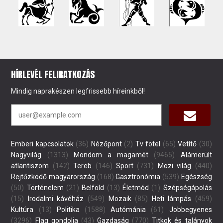
HÍRLEVÉL FELIRATKOZÁS
Mindig naprakészen legfrissebb híreinkből!
Emberi kapcsolatok
(36)
Nézőpont
(2)
Tv fotel
(65)
Vetítő
(30)
Nagyvilág
(1313)
Mondom a magamét
(9465)
Alámerült
atlantiszom
(142)
Tereb
(146)
Sport
(731)
Mozi világ
(440)
Rejtőzködő magyarország
(168)
Gasztronómia
(539)
Egészség
(50)
Történelem
(21)
Belföld
(13)
Életmód
(1)
Szépségápolás
(15)
Irodalmi kávéház
(549)
Mozaik
(85)
Heti lámpás
(459)
Kultúra
(13)
Politika
(1588)
Autómánia
(61)
Jobbegyenes
(3296)
Flag gondolja
(43)
Gazdaság
(770)
Titkok és talányok