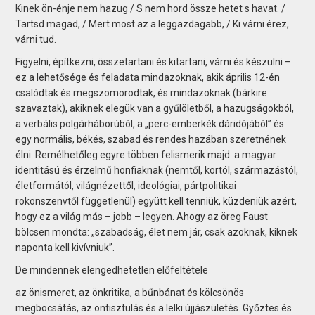
Kinek ön-énje nem hazug / S nem hord össze hetet s havat. /
Tartsd magad, / Mert most az a leggazdagabb, / Ki várni érez,
várni tud.
Figyelni, építkezni, összetartani és kitartani, várni és készülni –
ez a lehetősége és feladata mindazoknak, akik április 12-én
csalódtak és megszomorodtak, és mindazoknak (bárkire
szavaztak), akiknek elegük van a gyűlöletből, a hazugságokból,
a verbális polgárháborúból, a „perc-emberkék dáridójából” és
egy normális, békés, szabad és rendes hazában szeretnének
élni. Remélhetőleg egyre többen felismerik majd: a magyar
identitású és érzelmű honfiaknak (nemtől, kortól, származástól,
életformától, világnézettől, ideológiai, pártpolitikai
rokonszenvtől függetlenül) együtt kell tenniük, küzdeniük azért,
hogy ez a világ más – jobb – legyen. Ahogy az öreg Faust
bölcsen mondta: „szabadság, élet nem jár, csak azoknak, kiknek
naponta kell kivívniuk”.
De mindennek elengedhetetlen előfeltétele
az önismeret, az önkritika, a bűnbánat és kölcsönös
megbocsátás, az öntisztulás és a lelki újjászületés. Győztes és