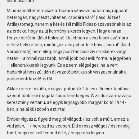
lovat akartam.
Mindazonáltal nemcsak a Tiszára szavazó hatalmas, roppant
heterogén, nagyrészt „hitetlen, csodára váró” (lásd József
Attila) tömeg, hanem a két és fél millió Fidesz-szavazónak is az
az érdeke, hogy az új kormány sikeres legyen. Hogy a haza
fényre derűljön (lásd Kölcsey). De ebben a vesztesek számára
nehéz helyzetben, midőn „szív és pohár tele búval, borral” (lásd
Vörösmarty) nem elég, hogy pusztán passzív drukkerek vagy
netán – a minél rosszabb, annál jobb bolsevik formula jegyében
– ellendrukkerek legyünk. És az sem elégséges, ha a vert
hadainkat hosszú időn át vezető politikusok visszavonulnak a
parlamenti küzdőtértől.
Akkor merre tovább, magyar patrióták? Jeles elődeink tanítása
szerint többféle magatartás is lehetséges. A zsidó származású
keresztény vértanú, az egyik legnagyobb magyar költő 1944-
ben, a halál küszöbén ezt írta:
Ember vigyázz, figyeld meg jól világod: / ez volt a múlt, emez a
vad jelen, – / hordozd szivedben. Éld e rossz világot / és mindig
tudd, hogy mit kell tenned érte, / hogy más legyen.