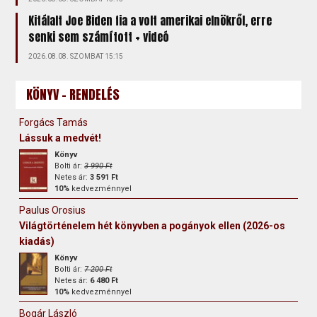
Kitálalt Joe Biden fia a volt amerikai elnökről, erre
senki sem számított + videó
2026.08.08. SZOMBAT 15:15
KÖNYV - RENDELÉS
Forgács Tamás
Lássuk a medvét!
Könyv
Bolti ár:
3 990 Ft
Netes ár:
3 591 Ft
10%
kedvezménnyel
Paulus Orosius
Világtörténelem hét könyvben a pogányok ellen (2026-os
kiadás)
Könyv
Bolti ár:
7 200 Ft
Netes ár:
6 480 Ft
10%
kedvezménnyel
Bogár László