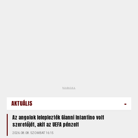
hirdetés
-
AKTUÁLIS
Az angolok leleplezték Gianni Infantino volt
szeretőjét, akit az UEFA pénzelt
2026.08.08. SZOMBAT 16:15