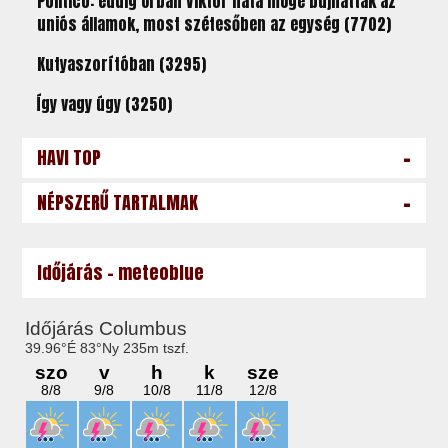
Politico: eddig Orbán Viktor háta mögé bújhattak az
uniós államok, most szétesőben az egység (7702)
Kutyaszorítóban (3295)
Így vagy úgy (3250)
-
HAVI TOP
-
NÉPSZERŰ TARTALMAK
Időjárás - meteoblue