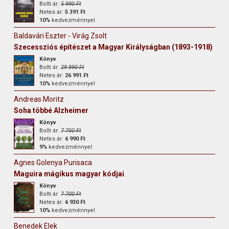
Bolti ár:
5 990 Ft
Netes ár:
5 391 Ft
10%
kedvezménnyel
Baldavári Eszter - Virág Zsolt
Szecessziós építészet a Magyar Királyságban (1893-1918)
Könyv
Bolti ár:
29 990 Ft
Netes ár:
26 991 Ft
10%
kedvezménnyel
Andreas Moritz
Soha többé Alzheimer
Könyv
Bolti ár:
7 700 Ft
Netes ár:
6 990 Ft
9%
kedvezménnyel
Agnes Golenya Purisaca
Maguira mágikus magyar kódjai
Könyv
Bolti ár:
7 700 Ft
Netes ár:
6 930 Ft
10%
kedvezménnyel
Benedek Elek