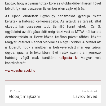
kaptuk, hogy a gyanúsítottak köre az utóbbi időben három fővel
bővült, így már összesen tíz ember ellen zajlik eljárás.
Az újabb érintettek ugyanúgy pénzmosás gyanúja miatt
kerültek a hatóság célkeresztjébe. Az általuk és társaik által
okozott kár összesen több tízmillió forint lehet. Cs. S.
egyébként az elfogása előtt még részt vett az MTVA-nál tartott
demonstráción is, illetve közös fotókon pózolt többek között
Magyar Péterrel, Radnai Márkkal és Nagy Ervinnel. A férfiról az
is kiderült, hogy a múltban is belekeveredett már egy zűrös
ügybe, igaz, a birtokunkban lévő iratok szerint a nyomozó
hatóság végül csak tanúként
hallgatta ki
Magyar volt
koordinátorát.
www.pestisracok.hu
Előző cikk
Következő cikk
Előbújt majkázni
Lavrov téved