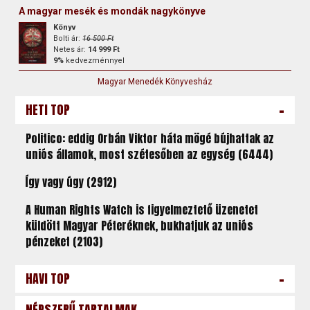
A magyar mesék és mondák nagykönyve
Könyv
Bolti ár:
16 500 Ft
Netes ár:
14 999 Ft
9%
kedvezménnyel
Magyar Menedék Könyvesház
-
HETI TOP
Politico: eddig Orbán Viktor háta mögé bújhattak az
uniós államok, most szétesőben az egység (6444)
Így vagy úgy (2912)
A Human Rights Watch is figyelmeztető üzenetet
küldött Magyar Péteréknek, bukhatjuk az uniós
pénzeket (2103)
-
HAVI TOP
-
NÉPSZERŰ TARTALMAK