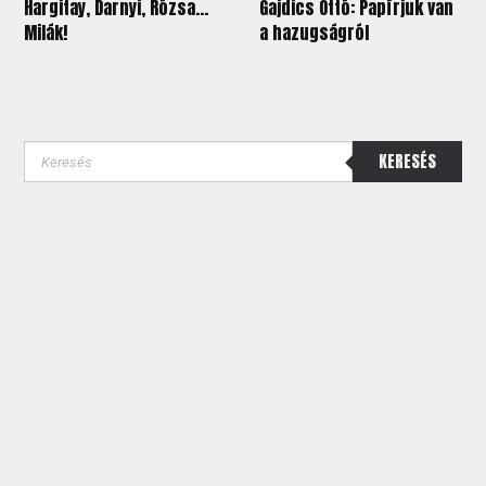
Hargitay, Darnyi, Rózsa…
Gajdics Ottó: Papírjuk van
Milák!
a hazugságról
KERESÉS