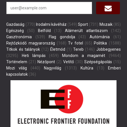
Gazdaság
(770)
Irodalmi kávéház
(549)
Sport
(731)
Mozaik
(85)
Egészség
(50)
Belföld
(13)
Alámerült atlantiszom
(142)
Gasztronómia
(539)
Flag gondolja
(43)
Autómánia
(61)
Rejtőzködő magyarország
(168)
Tv fotel
(65)
Politika
(1588)
Titkok és talányok
(12)
Életmód
(1)
Tereb
(146)
Jobbegyenes
(3295)
Heti lámpás
(459)
Mondom a magamét
(9464)
Történelem
(21)
Nézőpont
(2)
Vetítő
(30)
Szépségápolás
(15)
Mozi világ
(440)
Nagyvilág
(1313)
Kultúra
(13)
Emberi
kapcsolatok
(36)