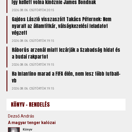
Így kellett volna kinéznie James Bondnak
2026.08.06. CSÜTÖRTÖK 20:15
Gajdos László visszaszólt Takács Péternek: Nem
nyaralt az államtitkár, válságkezelési feladatot
végzett
2026.08.06. CSÜTÖRTÖK 19:15
Háborús arzenál miatt lezárják a Szabadság hidat és
a budai rakpartot
2026.08.06. CSÜTÖRTÖK 19:15
Ha Infantino marad a FIFA élén, nem lesz több futball-
vb
2026.08.06. CSÜTÖRTÖK 19:15
KÖNYV - RENDELÉS
Dezső András
A magyar tenger kalózai
Könyv