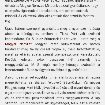
egyik szereplője Magyar Péter egykori szolnoki munkatársa –
értesült a Magyar Nemzet. Mindenkit azzal gyanúsítanak, hogy
csempészcigarettával kereskedtek, ami pénzmosásnak
minősül. Az elkövetők által okozott kár több tízmillió forintra
rúg.
Újabb három személyt gyanúsított meg a nyomozó hatóság
abban a bűnügyben, amiben a Tisza Párt volt szolnoki
koordinátora, Cs. S. is az érintettek között van – tudta meg a
Magyar Nemzet
. Magyar Péter munkatársát és három
bűntársát még tavaly ősszel fogták el,
majd tartóztatták le,
mivel az eljárás adatai szerint csempészcigivel kereskedtek.
Később kiderült, akkor összesen hét személy lett
meggyanúsítva. M. S. végül néhány hónapja szabadult a
letartóztatásból, de az ügynek továbbra is gyanúsítottja.
A nyomozás tényét egyébként már a hír kirobbanásának napján
megerősítette az eljárást felügyelő Bács-Kiskun Vármegyei
Főügyészség. Mint írták: jövedéki adózás alól elvont dohány és
cigaretta megszerzése, illetve azzal való kereskedés merült fel,
és az érintettek pénzmosással lettek meggyanúsítva. A lap
szerdán újra megkereste az ügyészséget, tőlük azt a választ