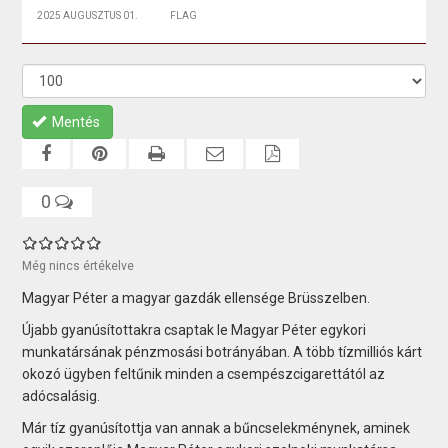
2025 AUGUSZTUS 01.
FLAG
Mentés
0
Még nincs értékelve
Magyar Péter a magyar gazdák ellensége Brüsszelben.
Újabb gyanúsítottakra csaptak le Magyar Péter egykori
munkatársának pénzmosási botrányában. A több tízmilliós kárt
okozó ügyben feltűnik minden a csempészcigarettától az
adócsalásig.
Már tíz gyanúsítottja van annak a bűncselekménynek, aminek