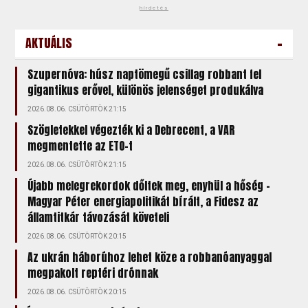
hirdetés
-
AKTUÁLIS
Szupernóva: húsz naptömegű csillag robbant fel
gigantikus erővel, különös jelenséget produkálva
2026.08.06. CSÜTÖRTÖK 21:15
Szögletekkel végezték ki a Debrecent, a VAR
megmentette az ETO-t
2026.08.06. CSÜTÖRTÖK 21:15
Újabb melegrekordok dőltek meg, enyhül a hőség –
Magyar Péter energiapolitikát bírált, a Fidesz az
államtitkár távozását követeli
2026.08.06. CSÜTÖRTÖK 20:15
Az ukrán háborúhoz lehet köze a robbanóanyaggal
megpakolt reptéri drónnak
2026.08.06. CSÜTÖRTÖK 20:15