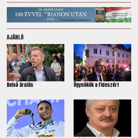
AJÁNLÓ
Belső árulás
Ügynökök a Fideszért