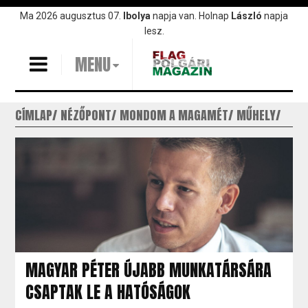
Ugrás
Ma 2026 augusztus 07.
Ibolya
napja van. Holnap
László
napja
a
lesz.
tartalomra
MENU
CÍMLAP
NÉZŐPONT
MONDOM A MAGAMÉT
MŰHELY
MAGYAR PÉTER ÚJABB MUNKATÁRSÁRA
CSAPTAK LE A HATÓSÁGOK