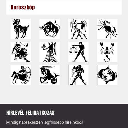
Horoszkóp
HÍRLEVÉL FELIRATKOZÁS
Mindig naprakészen legfrissebb híreinkből!