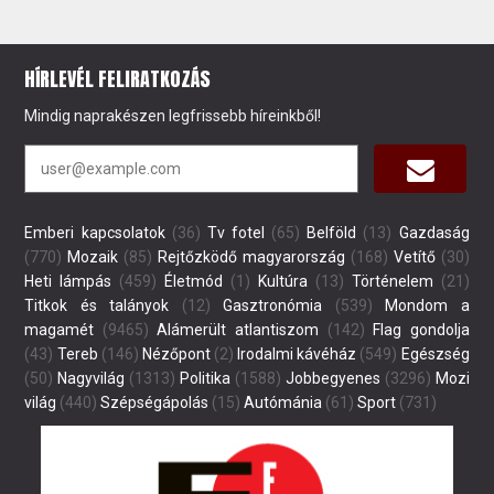
HÍRLEVÉL FELIRATKOZÁS
Mindig naprakészen legfrissebb híreinkből!
Emberi kapcsolatok
(36)
Tv fotel
(65)
Belföld
(13)
Gazdaság
(770)
Mozaik
(85)
Rejtőzködő magyarország
(168)
Vetítő
(30)
Heti lámpás
(459)
Életmód
(1)
Kultúra
(13)
Történelem
(21)
Titkok és talányok
(12)
Gasztronómia
(539)
Mondom a
magamét
(9465)
Alámerült atlantiszom
(142)
Flag gondolja
(43)
Tereb
(146)
Nézőpont
(2)
Irodalmi kávéház
(549)
Egészség
(50)
Nagyvilág
(1313)
Politika
(1588)
Jobbegyenes
(3296)
Mozi
világ
(440)
Szépségápolás
(15)
Autómánia
(61)
Sport
(731)