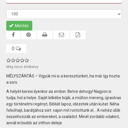
Mentés
0
Még nincs értékelve
MÉLYSZÁNTÁS – Vigyük mi is a keresztünket, ha már így hozta
a sors.
A helyét keresi ilyenkor az ember. Illetve dehogy! Nagyon is
tudja, hol a helye. Saját lelkébe bújik, a múlton mereng, újraolvas
egy történelmi regényt, Bibliát lapoz, idézetek után kutat. Néha
felsóhajt, barátjához siet: vajon mit rontottunk el… A nehéz idők
összehozzák az embereket, a családot. Minél zordabb odakint,
annál erősebb az otthon deleje.