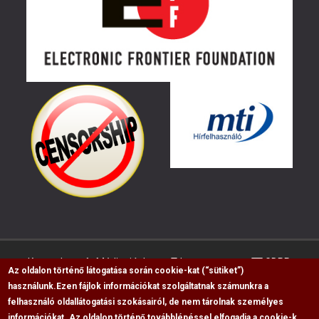
Kapcsolat
Médiaajánlat
Impresszum
GDPR
Az oldalon történő látogatása során cookie-kat (“sütiket”)
használunk.
Ezen fájlok információkat szolgáltatnak számunkra a
felhasználó oldallátogatási szokásairól, de nem tárolnak személyes
RSS
információkat. Az oldalon történő továbblépéssel elfogadja a cookie-k