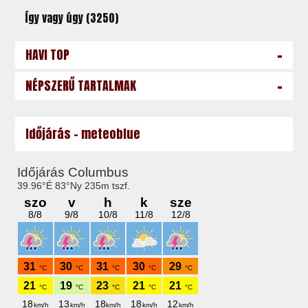
Így vagy úgy (3250)
-
HAVI TOP
-
NÉPSZERŰ TARTALMAK
Időjárás - meteoblue