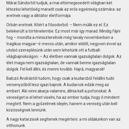
Márai Sándortól tudjuk, a mai eltömegesedett világban két
létezési lehetőség maradt csak az erős egyéniség számára: az
eretnek vagy a diktátor életformája.
Orbán eretnek. Kitért a fősodorból. – Nem múlik ez el. Ez
belekerült a történelembe. Ez most már így marad. Mindig fájni
fog – mondta a miniszterelnök még tavaly novemberben a
tragikus magyar–ír meccs után, amikor eldőlt, negyven évvel az
utolsó szereplésünk után sem lehetünk ott a futball-
világbajnokságon. – Az életben vannak igazságtalan dolgok. Az
élet maga nem igazságtalan, de vannak benne igazságtalan
dolgok. Fel kell állni, és menni tovább. Hajrá, magyarok!
Balczó Andrástól tudom, hogy csak a kudarcból felállni tudó
versenyzőből lesz igazi bajnok. A kudarcok edzik meg az
embert. Aki vinni akarja valamire, állnia kell a pofonokat. A
vereséget is el lehet viselni, ha az ember tudja, hogy ő mindent
megtett. Nem a győzelmek idején, hanem a vereség után kell
közösségnek lennünk.
A nagy katarzisok segítenek megérteni: a mi oldalunkon van az
otthonunk.