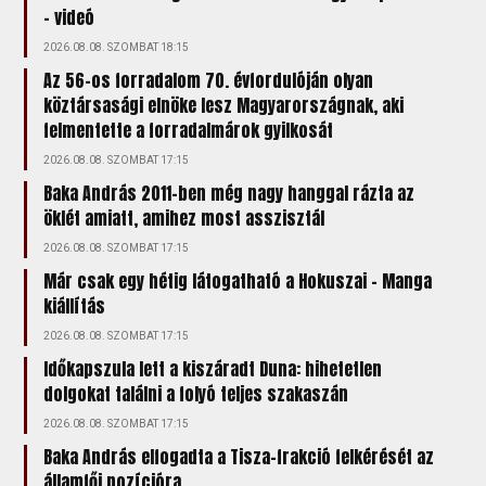
- videó
2026.08.08. SZOMBAT 18:15
Az 56-os forradalom 70. évfordulóján olyan
köztársasági elnöke lesz Magyarországnak, aki
felmentette a forradalmárok gyilkosát
2026.08.08. SZOMBAT 17:15
Baka András 2011-ben még nagy hanggal rázta az
öklét amiatt, amihez most asszisztál
2026.08.08. SZOMBAT 17:15
Már csak egy hétig látogatható a Hokuszai – Manga
kiállítás
2026.08.08. SZOMBAT 17:15
Időkapszula lett a kiszáradt Duna: hihetetlen
dolgokat találni a folyó teljes szakaszán
2026.08.08. SZOMBAT 17:15
Baka András elfogadta a Tisza-frakció felkérését az
államfői pozícióra