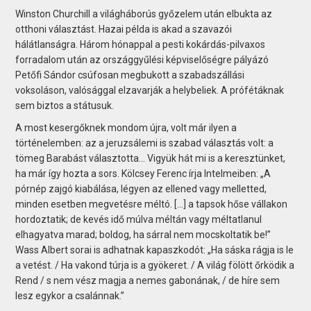
Winston Churchill a világháborús győzelem után elbukta az
otthoni választást. Hazai példa is akad a szavazói
hálátlanságra. Három hónappal a pesti kokárdás-pilvaxos
forradalom után az országgyűlési képviselőségre pályázó
Petőfi Sándor csúfosan megbukott a szabadszállási
voksoláson, valósággal elzavarják a helybeliek. A prófétáknak
sem biztos a státusuk.
A most kesergőknek mondom újra, volt már ilyen a
történelemben: az a jeruzsálemi is szabad választás volt: a
tömeg Barabást választotta… Vigyük hát mi is a keresztünket,
ha már így hozta a sors. Kölcsey Ferenc írja Intelmeiben: „A
pórnép zajgó kiabálása, légyen az ellened vagy melletted,
minden esetben megvetésre méltó. […] a tapsok hőse vállakon
hordoztatik; de kevés idő múlva méltán vagy méltatlanul
elhagyatva marad; boldog, ha sárral nem mocskoltatik be!”
Wass Albert sorai is adhatnak kapaszkodót: „Ha sáska rágja is le
a vetést. / Ha vakond túrja is a gyökeret. / A világ fölött őrködik a
Rend / s nem vész magja a nemes gabonának, / de híre sem
lesz egykor a csalánnak.”