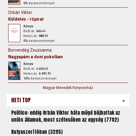
0%
kedvezménnyel
Orbán Viktor
Küldetés - röpirat
Könyv
Bolti ár:
980 Ft
Netes ár:
980 Ft
0%
kedvezménnyel
Borvendég Zsuzsanna
Nagyapám a doni pokolban
Könyv
Bolti ár:
4 990 Ft
Netes ár:
4 491 Ft
10%
kedvezménnyel
Magyar Menedék Könyvesház
-
HETI TOP
Politico: eddig Orbán Viktor háta mögé bújhattak az
uniós államok, most szétesőben az egység (7702)
Kutyaszorítóban (3295)