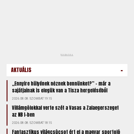
hirdetés
-
AKTUÁLIS
„Ennyire hülyének nėznek bennünket?” – már a
sajátjainak is elegük van a Tisza hergeléséből
2026.08.08. SZOMBAT 19:15
Villámgólokkal verte szét a Vasas a Zalaegerszeget
az NB I-ben
2026.08.08. SZOMBAT 18:15
Fantasztikus világcsúcsot ért el a magyar sportoló