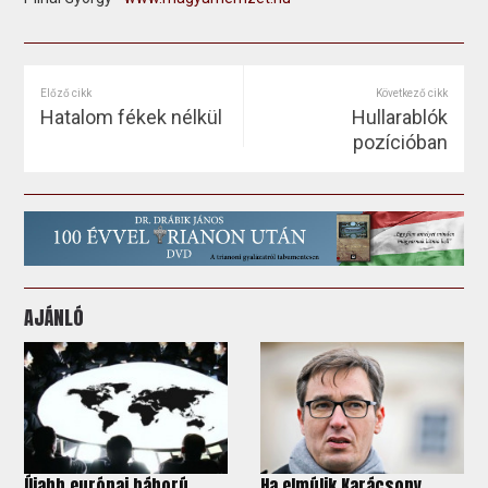
Előző cikk
Következő cikk
Hatalom fékek nélkül
Hullarablók
pozícióban
AJÁNLÓ
Újabb európai háború
Ha elmúlik Karácsony