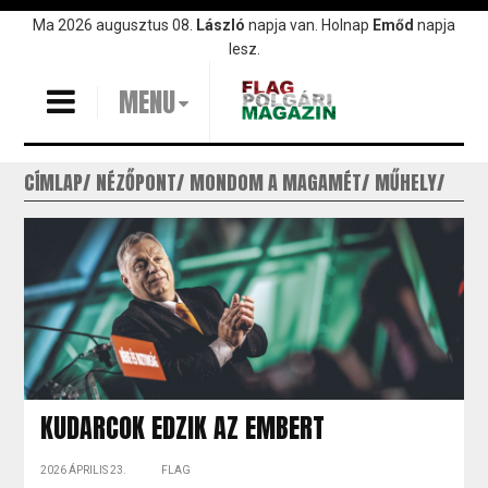
Ugrás
Ma 2026 augusztus 08.
László
napja van. Holnap
Emőd
napja
a
lesz.
tartalomra
MENU
CÍMLAP
NÉZŐPONT
MONDOM A MAGAMÉT
MŰHELY
KUDARCOK EDZIK AZ EMBERT
2026 ÁPRILIS 23.
FLAG