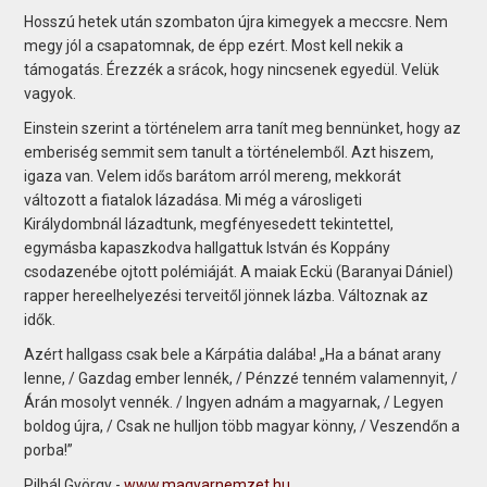
Hosszú hetek után szombaton újra kimegyek a meccsre. Nem
megy jól a csapatomnak, de épp ezért. Most kell nekik a
támogatás. Érezzék a srácok, hogy nincsenek egyedül. Velük
vagyok.
Einstein szerint a történelem arra tanít meg bennünket, hogy az
emberiség semmit sem tanult a történelemből. Azt hiszem,
igaza van. Velem idős barátom arról mereng, mekkorát
változott a fiatalok lázadása. Mi még a városligeti
Királydombnál lázadtunk, megfényesedett tekintettel,
egymásba kapaszkodva hallgattuk István és Koppány
csodazenébe ojtott polémiáját. A maiak Eckü (Baranyai Dániel)
rapper hereelhelyezési terveitől jönnek lázba. Változnak az
idők.
Azért hallgass csak bele a Kárpátia dalába! „Ha a bánat arany
lenne, / Gazdag ember lennék, / Pénzzé tenném valamennyit, /
Árán mosolyt vennék. / Ingyen adnám a magyarnak, / Legyen
boldog újra, / Csak ne hulljon több magyar könny, / Veszendőn a
porba!”
Pilhál György -
www.magyarnemzet.hu