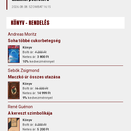
2026.08.08. SZOMBAT 16:15
KÖNYV - RENDELÉS
Andreas Moritz
Soha többé cukorbetegség
Könyv
Bolti ár:
4 200 Ft
Netes ár:
3 800 Ft
10%
kedvezménnyel
Sebők Zsigmond
Maczkó úr összes utazása
Könyv
Bolti ár:
16 500 Ft
Netes ár:
14 999 Ft
9%
kedvezménnyel
René Guénon
A kereszt szimbolikája
Könyv
Bolti ár:
5 200 Ft
Netes ár:
5 200 Ft