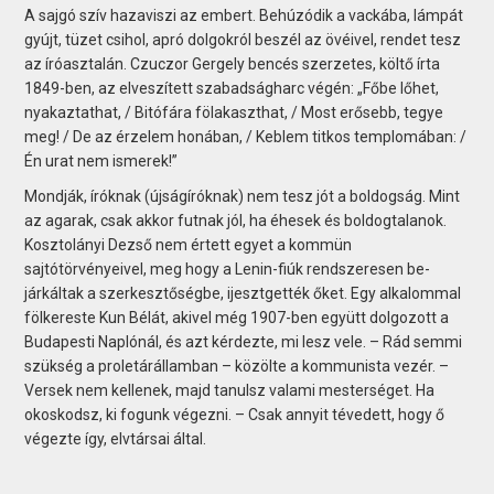
A sajgó szív hazaviszi az embert. Behúzódik a vackába, lámpát
gyújt, tüzet csihol, apró dolgokról beszél az övéivel, rendet tesz
az íróasztalán. Czuczor Gergely bencés szerzetes, költő írta
1849-ben, az elveszített szabadságharc végén: „Főbe lőhet,
nyakaztathat, / Bitófára fölakaszthat, / Most erősebb, tegye
meg! / De az érzelem honában, / Keblem titkos templomában: /
Én urat nem ismerek!”
Mondják, íróknak (újságíróknak) nem tesz jót a boldogság. Mint
az agarak, csak akkor futnak jól, ha éhesek és boldogtalanok.
Kosztolányi Dezső nem értett egyet a kommün
sajtótörvényeivel, meg hogy a Lenin-fiúk rendszeresen be­
járkáltak a szerkesztőségbe, ijesztgették őket. Egy alkalommal
fölkereste Kun Bélát, akivel még 1907-ben együtt dolgozott a
Budapesti Naplónál, és azt kérdezte, mi lesz vele. – Rád semmi
szükség a proletárállamban – közölte a kommunista vezér. –
Versek nem kellenek, majd tanulsz valami mesterséget. Ha
okoskodsz, ki fogunk végezni. – Csak annyit tévedett, hogy ő
végezte így, elvtársai által.