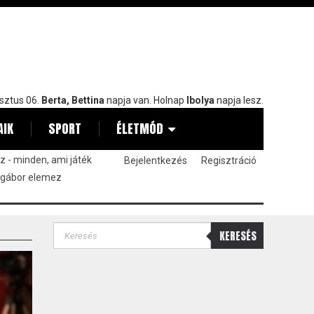
sztus 06.
Berta, Bettina
napja van. Holnap
Ibolya
napja lesz.
AIK
SPORT
ÉLETMÓD
 - minden, ami játék
Bejelentkezés
Regisztráció
 gábor elemez
KERESÉS