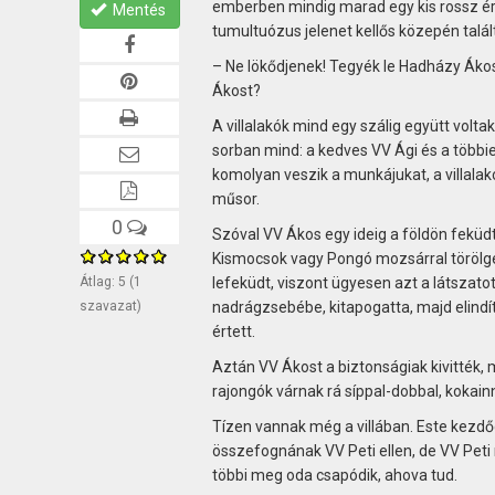
emberben mindig marad egy kis rossz érz
Mentés
tumultuózus jelenet kellős közepén tal
– Ne lökődjenek! Tegyék le Hadházy Ákost!
Ákost?
A villalakók mind egy szálig együtt volta
sorban mind: a kedves VV Ági és a többiek.
komolyan veszik a munkájukat, a villalakó
műsor.
0
Szóval VV Ákos egy ideig a földön feküdt,
Kismocsok vagy Pongó mozsárral törölget
Átlag:
5
(
1
lefeküdt, viszont ügyesen azt a látszato
szavazat)
nadrágzsebébe, kitapogatta, majd elindít
értett.
Aztán VV Ákost a biztonságiak kivitték, 
rajongók várnak rá síppal-dobbal, kokainn
Tízen vannak még a villában. Este kezdő
összefognának VV Peti ellen, de VV Peti
többi meg oda csapódik, ahova tud.