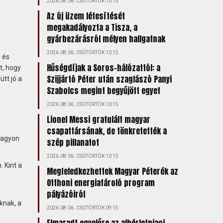
2026.08.06. CSÜTÖRTÖK 10:15
Az új üzem létesítését
megakadályozta a Tisza, a
gyárbezárásról mélyen hallgatnak
2026.08.06. CSÜTÖRTÖK 10:15
, és
Hűségdíjak a Soros-hálózattól: a
t, hogy
Szijjártó Péter után szaglászó Panyi
ütt jó a
Szabolcs megint begyűjött egyet
2026.08.06. CSÜTÖRTÖK 10:15
Lionel Messi gratulált magyar
csapattársának, de tönkretették a
 nagyon
szép pillanatot
2026.08.06. CSÜTÖRTÖK 10:15
 Kint a
Megfeledkezhettek Magyar Péterék az
Otthoni energiatároló program
pályázóiról
knak, a
2026.08.06. CSÜTÖRTÖK 09:15