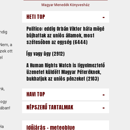
Magyar Menedék Könyvesház
-
HETI TOP
Politico: eddig Orbán Viktor háta mögé
ndig
bújhattak az uniós államok, most
szétesőben az egység (6444)
 Nem, a
zek ott
Így vagy úgy (2912)
el
A Human Rights Watch is figyelmeztető
üzenetet küldött Magyar Péteréknek,
bukhatjuk az uniós pénzeket (2103)
nk,
-
HAVI TOP
hogy
-
NÉPSZERŰ TARTALMAK
mában!
Időjárás - meteoblue
Ha