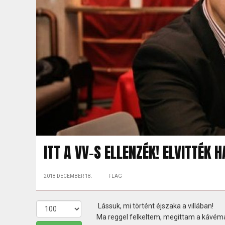
ITT A VV-S ELLENZÉK! ELVITTÉK 
2018 DECEMBER 18.
FLAG
Lássuk, mi történt éjszaka a villában!
Ma reggel felkeltem, megittam a kávémat