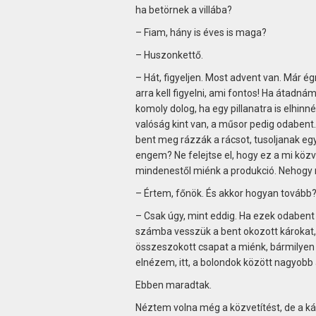
ha betörnek a villába?
– Fiam, hány is éves is maga?
– Huszonkettő.
– Hát, figyeljen. Most advent van. Már 
arra kell figyelni, ami fontos! Ha átad
komoly dolog, ha egy pillanatra is elhi
valóság kint van, a műsor pedig odabent
bent meg rázzák a rácsot, tusoljanak eg
engem? Ne felejtse el, hogy ez a mi közvet
mindenestől miénk a produkció. Nehogy m
– Értem, főnök. És akkor hogyan tovább
– Csak úgy, mint eddig. Ha ezek odaben
számba vesszük a bent okozott károkat, 
összeszokott csapat a miénk, bármilyen 
elnézem, itt, a bolondok között nagyob
Ebben maradtak.
Néztem volna még a közvetítést, de a ká