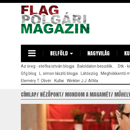
Ugrás
a
tartalomra
BELFÖLD
NAGYVILÁG
KU
Az öreg - stefka istván blogja
Baloldalon beszélik...
Dtk - 
Gfg blog
L. simon lászló blogja
Látószög
Meghökkentő 
Eleméry T. Olivér
Kullai
Winkler J.J. Attila
CÍMLAP
NÉZŐPONT
MONDOM A MAGAMÉT
MŰHEL