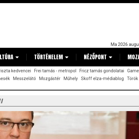
Ma 2026 augu
LTÚRA
TÖRTÉNELEM
NÉZŐPONT
MOZ
kriszta kedvencei
Frei tamás - metropol
Fricz tamás gondolatai
Gamez
mesék
Messzelátó
Mozgástér
Műhely
Skoff elza-médiablog
Török
Y