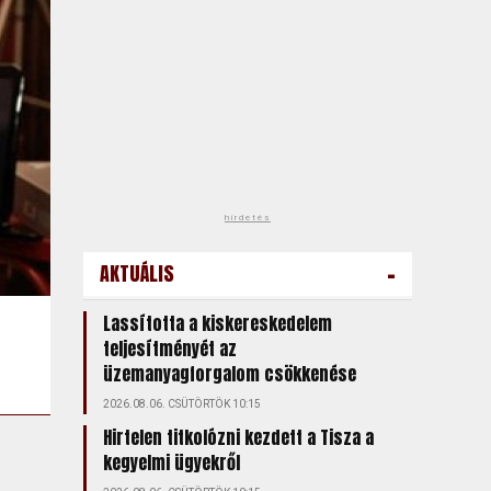
hirdetés
-
AKTUÁLIS
Lassította a kiskereskedelem
teljesítményét az
üzemanyagforgalom csökkenése
2026.08.06. CSÜTÖRTÖK 10:15
Hirtelen titkolózni kezdett a Tisza a
kegyelmi ügyekről