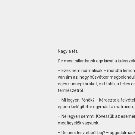
Nagy a tét.
De most pillantsunk egy kicsit a kulisszá
– Ezek nem normálisak – mondta lemondó
van ám az, hogy húsvétkor megbolondul és
egész ünnepköröket, mit több, a teljes 
természetről.
– Mi legyen, főnök? – kérdezte a felvétel
éppen kielégítette egymást a matracon, 
– Ne legyen semmi. Kövessük az eseménye
megfigyelők vagyunk.
– De nem lesz ebből baj? – aggodalmasko