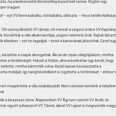
és, ha a kedvenceitől átmenetileg búcsút kell vennie. Rögtön egy
áltam magam.
 – ezt VV Berni kiabálta, mit kiabálta, sikítozta. – Hová tették Hadházy
k. Ott szörnyülködött VV Ujhelyi, ott meredt a szigorú őrökre VV Kapitány
 Körülöttük a villa alkalmazottjai, szigorú tekintetű őrök. Rajtuk látszot
k ellenben – ezt ne tagadjuk – kicsit a kamerának játszottak. Ezzel egy
 körülötte a csajok sikongattak. Áki arcán olyan világfájdalom, mintha
né a himbilimbijét. Feküdt a földön, ahova konkrétan úgy került, hogy
t keltette, mintha bántották volna. Kezét lassan becsúsztatta a
otta mobilját, így hangfelvételként is rögzítette a történteket – ehhez
mert megsértette a villa szabályzatát. Nem szívesen lennénk a helyében.
al.
dik a kiszavazó show. Alapesetben VV Ági nem szereti VV Andit, és
 már együtt zuhanyzott VV Tibivel, akivel VV Lajost is megnyerték magu