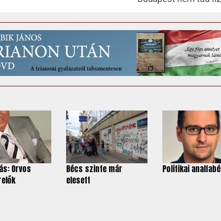
ás: Orvos
Bécs szinte már
Politikai analfab
relők
elesett