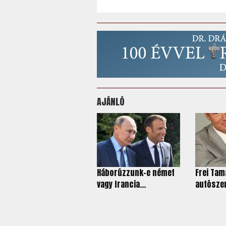
AJÁNLÓ
Háborúzzunk-e német
Frei Tam
vagy francia...
autósze