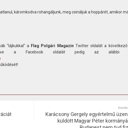
atlanul, káromkodva rohangáljunk, meg csináljuk a hoppárét, amikor m
ák "lájkukkal" a
Flag Polgári Magazin
Twitter oldalát a következő
etve a Facebook oldalát pedig az alábbi c
n
működését!
Követke
áciát
Karácsony Gergely egyértelmű üzen
küldött Magyar Péter kormányá
Budapest nem tud fiz