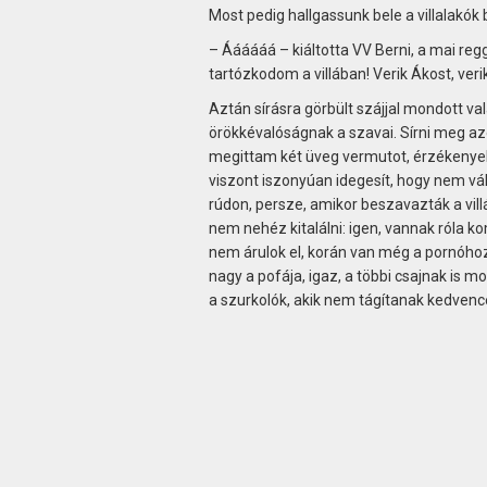
Most pedig hallgassunk bele a villalakók
– Áááááá – kiáltotta VV Berni, a mai regg
tartózkodom a villában! Verik Ákost, verik
Aztán sírásra görbült szájjal mondott va
örökkévalóságnak a szavai. Sírni meg azér
megittam két üveg vermutot, érzékenyebb 
viszont iszonyúan idegesít, hogy nem vál
rúdon, persze, amikor beszavazták a vill
nem nehéz kitalálni: igen, vannak róla k
nem árulok el, korán van még a pornóho
nagy a pofája, igaz, a többi csajnak is 
a szurkolók, akik nem tágítanak kedvenc