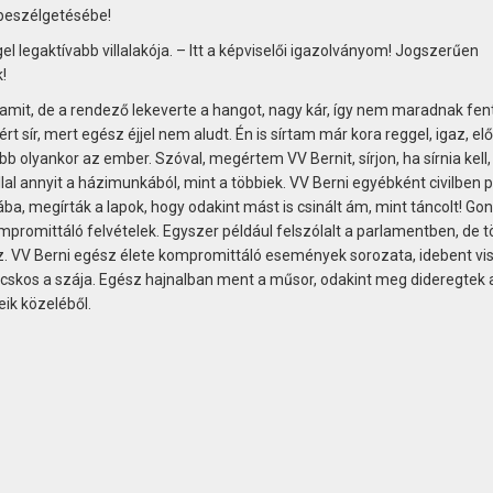
 beszélgetésébe!
el legaktívabb villalakója. – Itt a képviselői igazolványom! Jogszerűen
!
lamit, de a rendező lekeverte a hangot, nagy kár, így nem maradnak fen
t sír, mert egész éjjel nem aludt. Én is sírtam már kora reggel, igaz, elő
olyankor az ember. Szóval, megértem VV Bernit, sírjon, ha sírnia kell,
lal annyit a házimunkából, mint a többiek. VV Berni egyébként civilben 
ába, megírták a lapok, hogy odakint mást is csinált ám, mint táncolt! Go
ompromittáló felvételek. Egyszer például felszólalt a parlamentben, de 
z. VV Berni egész élete kompromittáló események sorozata, idebent vi
mocskos a szája. Egész hajnalban ment a műsor, odakint meg dideregtek a
eik közeléből.