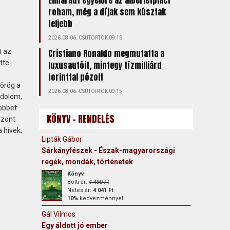
Elmaradt egyelőre az albérletpiaci
roham, még a díjak sem kúsztak
feljebb
2026.08.06. CSÜTÖRTÖK 09:15
t az
Cristiano Ronaldo megmutatta a
tte
luxusautóit, mintegy tízmilliárd
forinttal pózolt
pörög a
2026.08.06. CSÜTÖRTÖK 09:15
ndolom,
többet
KÖNYV - RENDELÉS
szont
 hívek,
Lipták Gábor
Sárkányfészek - Észak-magyarországi
regék, mondák, történetek
Könyv
Bolti ár:
4 490 Ft
Netes ár:
4 041 Ft
10%
kedvezménnyel
Gál Vilmos
Egy áldott jó ember