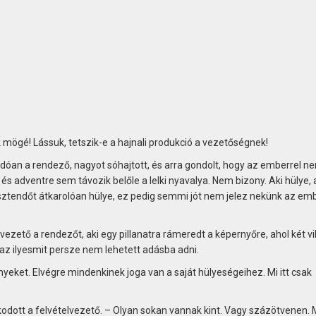
k mögé! Lássuk, tetszik-e a hajnali produkció a vezetőségnek!
an a rendező, nagyot sóhajtott, és arra gondolt, hogy az emberrel n
 adventre sem távozik belőle a lelki nyavalya. Nem bizony. Aki hülye, 
esztendőt átkarolóan hülye, ez pedig semmi jót nem jelez nekünk az emb
vezető a rendezőt, aki egy pillanatra rámeredt a képernyőre, ahol két vi
az ilyesmit persze nem lehetett adásba adni.
ket. Elvégre mindenkinek joga van a saját hülyeségeihez. Mi itt csak
dott a felvételvezető. – Olyan sokan vannak kint. Vagy százötvenen. M