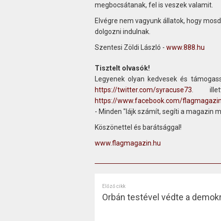
megbocsátanak, fel is veszek valamit.
Elvégre nem vagyunk állatok, hogy mosd
dolgozni indulnak.
Szentesi Zöldi László -
www.888.hu
Tisztelt olvasók!
Legyenek olyan kedvesek és támogass
https://twitter.com/syracuse73
. ill
https://www.facebook.com/flagmagazi
- Minden "lájk számít, segíti a magazin 
Köszönettel és barátsággal!
www.flagmagazin.hu
Előző cikk
Orbán testével védte a demokr