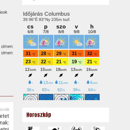
ások
 címen:
ímen:
ző cikk
Horoszkóp
etet
nak:
etni