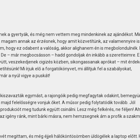
égnek a gyertyák, és még nem vettem meg mindenkinek az ajándékot. Mi
nám magam annak az érzésnek, hogy amit közvetítünk, az valamennyire is
nném, hogy ez odabent a valóság, akkor alighanem én is megbolondulnék.
. De – már megbocsásson – hadd gondoljak én inkább a szeretteimre. E
yütt, veszekedjenek cigizés közben, sikongassanak aprókat – mit érdek
ítésünk! Mi írjuk elő a forgatókönyvet, mi állítjuk fel a szabályokat,
ár a nyúl vigye a puskát!
?
t kiszavazták egymást, a rajongóik pedig megfagytak odakint, bemegyü
majd felelősségre vonjuk őket. A műsor pedig folytatódik tovább. Jól
produkciót meg tudunk együtt csinálni. Lesz még felkérés, ne féljen! A
b az igény ránk, mint bárki másra, nem hemzsegnek ám a profik a szak
vét megittam, és még éjjeli hálóköntösömben üldögélek a laptop előtt. 