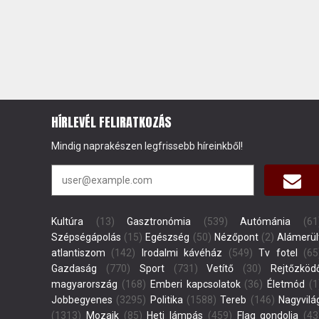
HÍRLEVÉL FELIRATKOZÁS
Mindig naprakészen legfrissebb híreinkből!
Kultúra
(13)
Gasztronómia
(539)
Autómánia
(61
Szépségápolás
(15)
Egészség
(50)
Nézőpont
(2)
Alámerül
atlantiszom
(142)
Irodalmi kávéház
(549)
Tv fotel
(65
Gazdaság
(770)
Sport
(731)
Vetítő
(30)
Rejtőzköd
magyarország
(168)
Emberi kapcsolatok
(36)
Életmód
(1
Jobbegyenes
(3295)
Politika
(1588)
Tereb
(146)
Nagyvilá
(1313)
Mozaik
(85)
Heti lámpás
(459)
Flag gondolja
(43