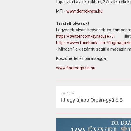
tapasztalt az iskolákban, 27 százalékuk 
MTI -
www.demokrata.hu
Tisztelt olvasók!
Legyenek olyan kedvesek és támogass
https://twitter.com/syracuse73
. ill
https://www.facebook.com/flagmagazi
- Minden "lájk számít, segíti a magazin 
Köszönettel és barátsággal!
www.flagmagazin.hu
Előző cikk
Itt egy újabb Orbán-gyűlölő