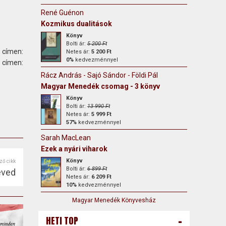
René Guénon
Kozmikus dualitások
Könyv
Bolti ár:
5 200 Ft
 címen:
Netes ár:
5 200 Ft
0%
kedvezménnyel
ímen:
Rácz András - Sajó Sándor - Földi Pál
Magyar Menedék csomag - 3 könyv
Könyv
Bolti ár:
13 990 Ft
Netes ár:
5 999 Ft
57%
kedvezménnyel
Sarah MacLean
Ezek a nyári viharok
Könyv
ző cikk
Bolti ár:
6 899 Ft
éved
Netes ár:
6 209 Ft
10%
kedvezménnyel
Magyar Menedék Könyvesház
-
HETI TOP