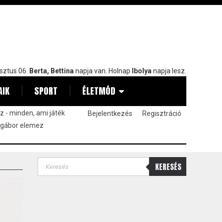
sztus 06.
Berta, Bettina
napja van. Holnap
Ibolya
napja lesz.
AIK
SPORT
ÉLETMÓD
 - minden, ami játék
Bejelentkezés
Regisztráció
 gábor elemez
KERESÉS