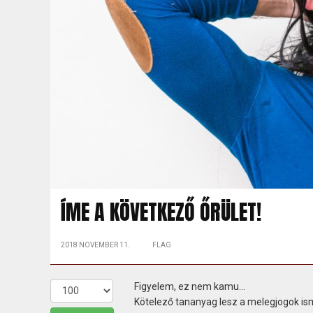
ÍME A KÖVETKEZŐ ŐRÜLET!
2018 NOVEMBER 11.
FLAG
Figyelem, ez nem kamu...
Kötelező tananyag lesz a melegjogok is