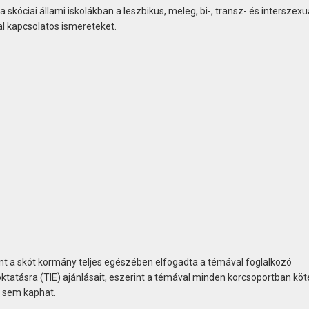
a skóciai állami iskolákban a leszbikus, meleg, bi-, transz- és interszexu
al kapcsolatos ismereteket.
int a skót kormány teljes egészében elfogadta a témával foglalkozó
ktatásra (TIE) ajánlásait, eszerint a témával minden korcsoportban köt
ki sem kaphat.