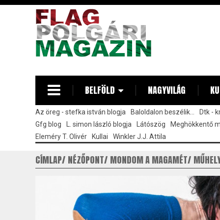
Ugrás
a
tartalomra
BELFÖLD
NAGYVILÁG
KU
Az öreg - stefka istván blogja
Baloldalon beszélik...
Dtk - 
Gfg blog
L. simon lászló blogja
Látószög
Meghökkentő 
Eleméry T. Olivér
Kullai
Winkler J.J. Attila
CÍMLAP
NÉZŐPONT
MONDOM A MAGAMÉT
MŰHEL