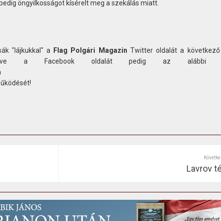
pedig öngyilkosságot kísérelt meg a szekálás miatt.
ák "lájkukkal" a
Flag Polgári Magazin
Twitter oldalát a következő
etve a Facebook oldalát pedig az alábbi c
n
működését!
Követke
Lavrov t