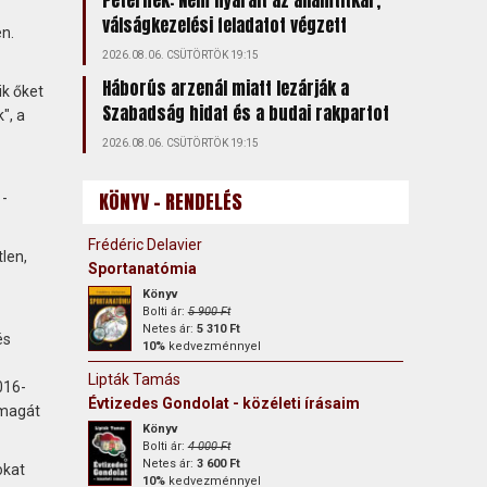
Péternek: Nem nyaralt az államtitkár,
válságkezelési feladatot végzett
en.
2026.08.06. CSÜTÖRTÖK 19:15
Háborús arzenál miatt lezárják a
ik őket
Szabadság hidat és a budai rakpartot
", a
2026.08.06. CSÜTÖRTÖK 19:15
KÖNYV - RENDELÉS
 -
Frédéric Delavier
len,
Sportanatómia
Könyv
Bolti ár:
5 900 Ft
Netes ár:
5 310 Ft
és
10%
kedvezménnyel
Lipták Tamás
016-
Évtizedes Gondolat - közéleti írásaim
 magát
Könyv
Bolti ár:
4 000 Ft
Netes ár:
3 600 Ft
okat
10%
kedvezménnyel