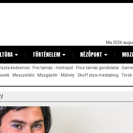
Ma 2026 augu
LTÚRA
TÖRTÉNELEM
NÉZŐPONT
MOZ
kriszta kedvencei
Frei tamás - metropol
Fricz tamás gondolatai
Gamez
mesék
Messzelátó
Mozgástér
Műhely
Skoff elza-médiablog
Török
Y