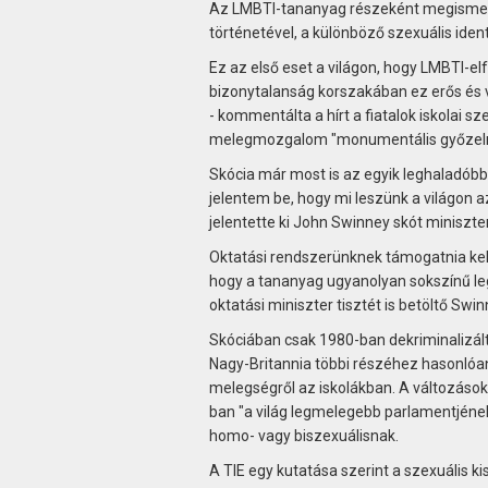
Az LMBTI-tananyag részeként megismert
történetével, a különböző szexuális iden
Ez az első eset a világon, hogy LMBTI-e
bizonytalanság korszakában ez erős és 
- kommentálta a hírt a fiatalok iskolai sz
melegmozgalom "monumentális győzelm
Skócia már most is az egyik leghaladób
jelentem be, hogy mi leszünk a világon a
jelentette ki John Swinney skót miniszte
Oktatási rendszerünknek támogatnia kell
hogy a tananyag ugyanolyan sokszínű leg
oktatási miniszter tisztét is betöltő Swin
Skóciában csak 1980-ban dekriminalizált
Nagy-Britannia többi részéhez hasonlóan, 
melegségről az iskolákban. A változások
ban "a világ legmelegebb parlamentjének"
homo- vagy biszexuálisnak.
A TIE egy kutatása szerint a szexuális 