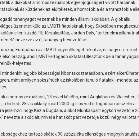
etik a diákokat a homoszexuálisok egyenjogúságért vívott harcának
titásokkal, és küzdenek az előítéletek, a homofóbia és a transzfóbia ell
lfogadó tananyagot vezetnek be minden állami iskolában. A globális
világos üzenetet küld az LMBTI-fiataloknak, hogy Skóciában megbecsül
ekálása ellen küzdő TIE társalapítója, Jordan Daly, "történelmi pillanatnak
ének" nevezve az új tananyag bevezetését.
b ország Európában az LMBTI-egyenlőséget tekintve, és nagy örömmel
z első ország, ahol LMBTI-elfogadó oktatást illesztünk be a tananyagba
relnök-helyettes.
 mindenkit legjobb képességei kibontakoztatásában, ezért elkerülhetet
yen, mint amilyen sokszínűek az iskolában tanuló fiatalok - mondta az
ney.
ák a homoszexualitást, 13 évvel később, mint Angliában és Walesben, 
a hírhedt 28-as cikkely miatt 2000-ig tilos volt elfogadóan beszélni a
ra jellemző, hogy Kezia Dugdale, a Skót Munkáspárt egykori vezetője 2
 nevezte a skóciait, mivel a hat skót párt vezetője közül négy vallotta
kisebbségekhez tartozó skótok 90 százaléka ellenséges megnyilvánulás