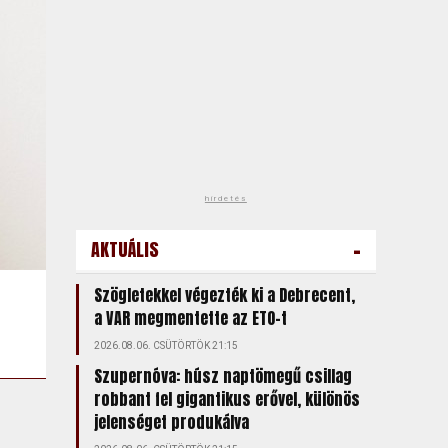
hirdetés
-
AKTUÁLIS
Szögletekkel végezték ki a Debrecent,
a VAR megmentette az ETO-t
2026.08.06. CSÜTÖRTÖK 21:15
Szupernóva: húsz naptömegű csillag
robbant fel gigantikus erővel, különös
jelenséget produkálva