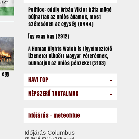
Politico: eddig Orbán Viktor háta mögé
bújhattak az uniós államok, most
szétesőben az egység (6444)
Így vagy úgy (2912)
A Human Rights Watch is figyelmeztető
üzenetet küldött Magyar Péteréknek,
bukhatjuk az uniós pénzeket (2103)
t egy
-
HAVI TOP
-
NÉPSZERŰ TARTALMAK
Időjárás - meteoblue