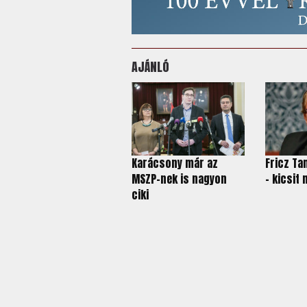
AJÁNLÓ
Karácsony már az
Fricz Ta
MSZP-nek is nagyon
– kicsit
ciki