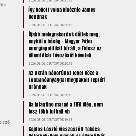
2026.08.06. CSÜTÖRTÖK 21:15
ális
Így kellett volna kinéznie James
Bondnak
2026.08.06. CSÜTÖRTÖK 20:15
Újabb melegrekordok dőltek meg,
enyhül a hőség – Magyar Péter
energiapolitikát bírált, a Fidesz az
államtitkár távozását követeli
2026.08.06. CSÜTÖRTÖK 20:15
Az ukrán háborúhoz lehet köze a
robbanóanyaggal megpakolt reptéri
drónnak
2026.08.06. CSÜTÖRTÖK 20:15
Ha Infantino marad a FIFA élén, nem
lesz több futball-vb
2026.08.06. CSÜTÖRTÖK 19:15
elező
Gajdos László visszaszólt Takács