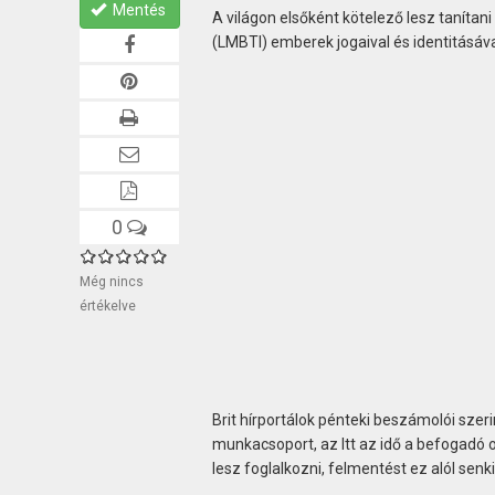
Mentés
A világon elsőként kötelező lesz tanítani 
(LMBTI) emberek jogaival és identitásáv
0
Még nincs
értékelve
Brit hírportálok pénteki beszámolói szer
munkacsoport, az Itt az idő a befogadó o
lesz foglalkozni, felmentést ez alól sen