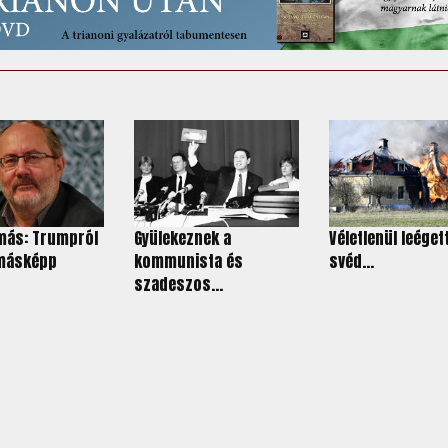
más: Trumpról
Gyülekeznek a
Véletlenül leéget
 másképp
kommunista és
svéd...
szadeszos...