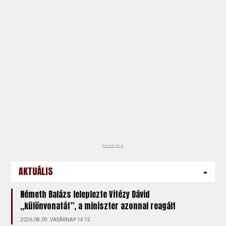
hirdetés
-
AKTUÁLIS
Németh Balázs leleplezte Vitézy Dávid
„különvonatát”, a miniszter azonnal reagált
2026.08.09. VASÁRNAP 14:15