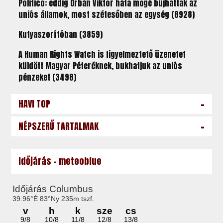
Politico: eddig Orbán Viktor háta mögé bújhattak az
uniós államok, most szétesőben az egység (8928)
Kutyaszorítóban (3859)
A Human Rights Watch is figyelmeztető üzenetet
küldött Magyar Péteréknek, bukhatjuk az uniós
pénzeket (3498)
-
HAVI TOP
-
NÉPSZERŰ TARTALMAK
Időjárás - meteoblue