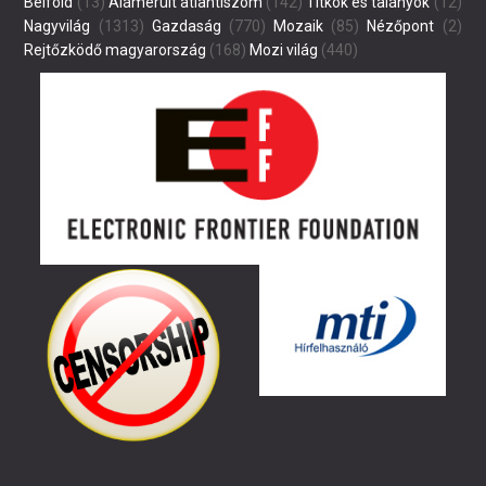
Belföld
(13)
Alámerült atlantiszom
(142)
Titkok és talányok
(12)
Nagyvilág
(1313)
Gazdaság
(770)
Mozaik
(85)
Nézőpont
(2)
Rejtőzködő magyarország
(168)
Mozi világ
(440)