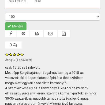
2017 ÁPRILIS 07.
FLAG
Mentés
0
Átlag:
5
(
1
szavazat)
csak 15-20 százalékot...
Most épp Salgótarjánban fogalmazta meg a 2018-as
választásokkal kapcsolatos utópiáját a többszörösen
megbukott egykori szocialista kormányfő.
A szemkilövéseiről és "szenvedélyes" őszödi beszédéről
elhíresült Gyurcsány Ferenc szerint a kormánypártoknak nincs
30-35 százaléknál nagyobb támogatottsága, így ő maga
nagyon szoros eredményeket vízionál jövő tavaszra.