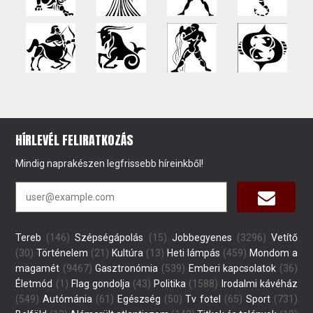
HÍRLEVÉL FELIRATKOZÁS
Mindig naprakészen legfrissebb híreinkből!
Tereb
(146)
Szépségápolás
(15)
Jobbegyenes
(3296)
Vetítő
(30)
Történelem
(21)
Kultúra
(13)
Heti lámpás
(459)
Mondom a
magamét
(9467)
Gasztronómia
(539)
Emberi kapcsolatok
(36)
Életmód
(1)
Flag gondolja
(43)
Politika
(1588)
Irodalmi kávéház
(549)
Autómánia
(61)
Egészség
(50)
Tv fotel
(65)
Sport
(731)