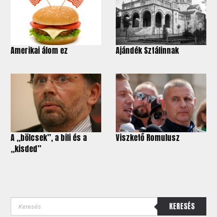
Amerikai álom ez
Ajándék Sztálinnak
A „bölcsek”, a bili és a
Viszkető Romulusz
„kisded”
KERESÉS