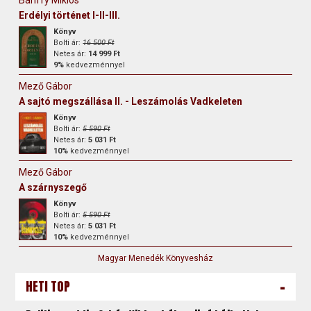
Erdélyi történet I-II-III.
Könyv
Bolti ár:
16 500 Ft
Netes ár:
14 999 Ft
9%
kedvezménnyel
Mező Gábor
A sajtó megszállása II. - Leszámolás Vadkeleten
Könyv
Bolti ár:
5 590 Ft
Netes ár:
5 031 Ft
10%
kedvezménnyel
Mező Gábor
A szárnyszegő
Könyv
Bolti ár:
5 590 Ft
Netes ár:
5 031 Ft
10%
kedvezménnyel
Magyar Menedék Könyvesház
-
HETI TOP