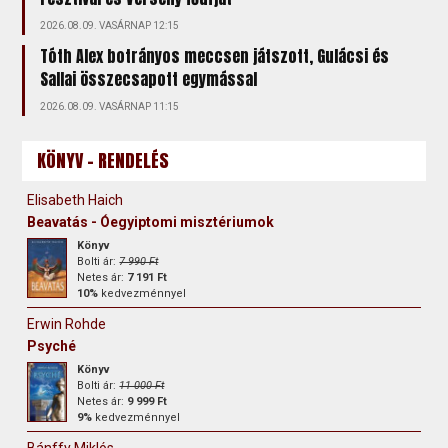
2026.08.09. VASÁRNAP 12:15
Tóth Alex botrányos meccsen játszott, Gulácsi és
Sallai összecsapott egymással
2026.08.09. VASÁRNAP 11:15
KÖNYV - RENDELÉS
Elisabeth Haich
Beavatás - Óegyiptomi misztériumok
Könyv
Bolti ár:
7 990 Ft
Netes ár:
7 191 Ft
10%
kedvezménnyel
Erwin Rohde
Psyché
Könyv
Bolti ár:
11 000 Ft
Netes ár:
9 999 Ft
9%
kedvezménnyel
Bánffy Miklós