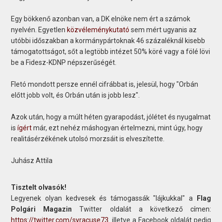
Egy bökkenő azonban van, a DK elnöke nem ért a számok
nyelvén. Egyetlen
közvéleménykutató
sem mért ugyanis az
utóbbi időszakban a kormánypártoknak 46 százaléknál kisebb
támogatottságot, sőt a legtöbb intézet 50% köré vagy a fölé lövi
be a Fidesz-KDNP népszerűségét.
Fletó mondott persze ennél cifrábbat is, jelesül, hogy "Orbán
előtt jobb volt, és Orbán után is jobb lesz".
Azok után, hogy a múlt héten gyarapodást, jólétet és nyugalmat
is
ígért
már, ezt nehéz máshogyan értelmezni, mint úgy, hogy
realitásérzékének utolsó morzsáit is elveszítette.
Juhász Attila
Tisztelt olvasók!
Legyenek olyan kedvesek és támogassák "lájkukkal" a
Flag
Polgári Magazin
Twitter oldalát a következő címen:
https://twitter.com/syracuse73
. illetve a Facebook oldalát pedig