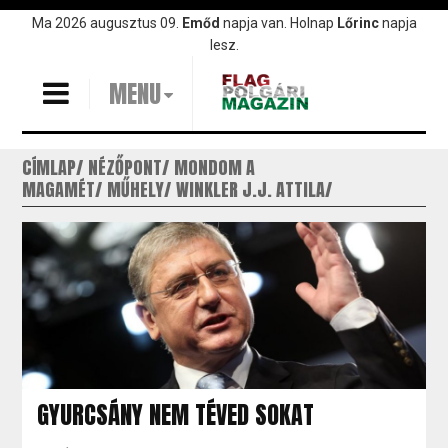
Ugrás
Ma 2026 augusztus 09.
Emőd
napja van. Holnap
Lőrinc
napja
a
lesz.
tartalomra
MENU
CÍMLAP
NÉZŐPONT
MONDOM A
MAGAMÉT
MŰHELY
WINKLER J.J. ATTILA
GYURCSÁNY NEM TÉVED SOKAT