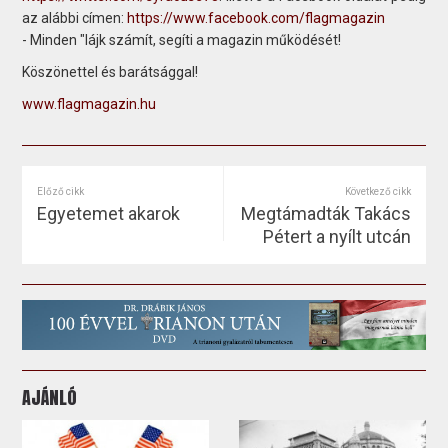
az alábbi címen:
https://www.facebook.com/flagmagazin
- Minden "lájk számít, segíti a magazin működését!
Köszönettel és barátsággal!
www.flagmagazin.hu
Előző cikk
Következő cikk
Egyetemet akarok
Megtámadták Takács
Pétert a nyílt utcán
AJÁNLÓ