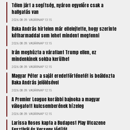
Télen járt a segítség, nyáron egyelőre csak a
hallgatás van
2026.08.09. VASÁRNAP 13:15
Baka András hirtelen már elfelejtette, hogy szerinte
kétharmaddal sem lehet mindent megtenni
2026.08.09. VASÁRNAP 13:15
Irán meghúzta a váratlant Trump ellen, ez
mindenkinek sokba kerülhet
2026.08.09. VASÁRNAP 12:15
Magyar Péter a saját eredettörténetét is beáldozta
Baka András jelölésével
2026.08.09. VASÁRNAP 12:15
A Premier League korábbi bajnoka a magyar
válogatott kulcsemberének hízeleg
2026.08.09. VASÁRNAP 12:15
Larissa Roses kapta a Budapest Play Utcazene
Fesztivál és Verseny fődíját